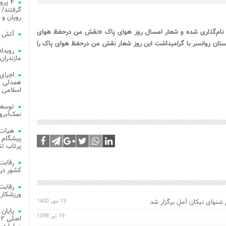
۴ پر
گرفتند/ 
رویان و 
ک نام‌گذاری شده و شعار امسال روز هوای پاک «نقش من درحفظ هوای
آتش‌ سوزی‌ های
تان روانسر با گرامیداشت این روز
شعار نقش من درحفظ هوای پاک را
مازندران
اجرای
همدلی و
اسلامی م
توسعه
نمک‌آبرو
هیات 
پیشگام 
پرتاب تن
کشور در 
ورزشکار 
 شنوای نیکان آمل برگزار شد
13 مهر 1400
19 تیر 1398