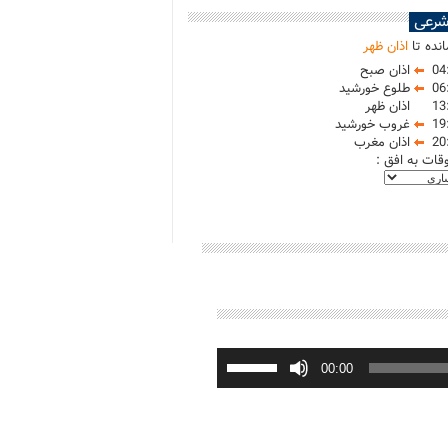
شرعی
نده تا
اذان ظهر
04
اذان صبح
06
طلوع خورشید
13
اذان ظهر
19
غروب خورشید
20
اذان مغرب
وقات به افق :
برای
افزایش
00:00
یا
کاهش
صدا
از
کلیدهای
بالا
و
پایین