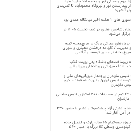
وژه مهم و حیاتی نور و محمودآباد جان دوباره
از بیمارستان نور و نیروگاه محمودآباد تا کمربندی
پل آلشرود
 ۲ هفته اخیر میانکاله عمدی بود
رویدادهای شاخص هنری در نیمه نخست ۱۴۰۵ در
 برگزار می‌شود
 پروژه‌های عمرانی بزرگ در مریج‌محله ثمره
 مدیریت / کارنامه درخشان دهیاری و شورای
ریج‌محله در مسیر توسعه و آبادانی
 زیرساخت‌های باشگاه پدل پوینت کلاب
د با هدف میزبانی رویدادهای بین‌المللی
تنیس مازندران پرچمدار میزبانی‌های ملی و
توسعه تنیس ایران/ مدیریت هدفمند سکوی
یس مازندران
رقابت ۴۹ تیم در مسابقات ۲۰۰ امتیازی تنیس ساحلی
مازندران
رقابت‌های کشتی آزاد پیشکسوتان کشور با حضور ۲۳۰
در آمل آغاز شد
پایان پروژه نیمه‌تمام ۱۵ ساله پارک و تکمیل جاده
اصلی ۲ کیلومتری وسطی کلا بزرگ با اعتبار ۵۴۰