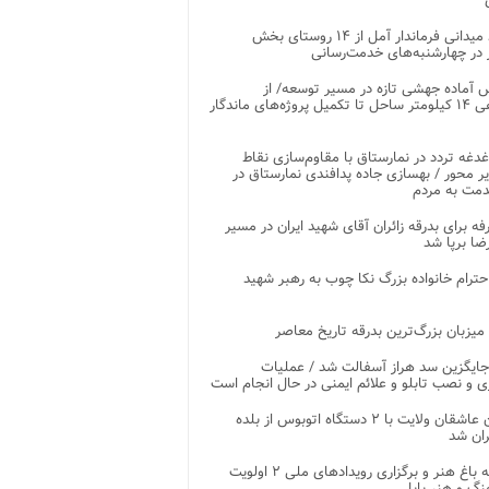
بازدید میدانی فرماندار آمل از ۱۴ روستای بخش
در چهارشنبه‌های خدمت‌رسانی
 آماده جهشی تازه در مسیر توسعه/ از
ساماندهی ۱۴ کیلومتر ساحل تا تکمیل پروژه‌های ماندگار
غدغه تردد در نمارستاق با مقاوم‌سازی نقاط
ر محور / بهسازی جاده پدافندی نمارستاق در
مت به مردم
غرفه برای بدرقه زائران آقای شهید ایران در مسیر
ضا برپا شد
احترام خانواده بزرگ نکا چوب به رهبر شهید
 میزبان بزرگ‌ترین بدرقه تاریخ معاصر
جایگزین سد هراز آسفالت شد / عملیات
ی و نصب تابلو و علائم ایمنی در حال انجام است
کاروان عاشقان ولایت با ۲ دستگاه اتوبوس از بلده
ران شد
توسعه باغ هنر و برگزاری رویدادهای ملی ۲ اولویت
نگ و هنر بابل