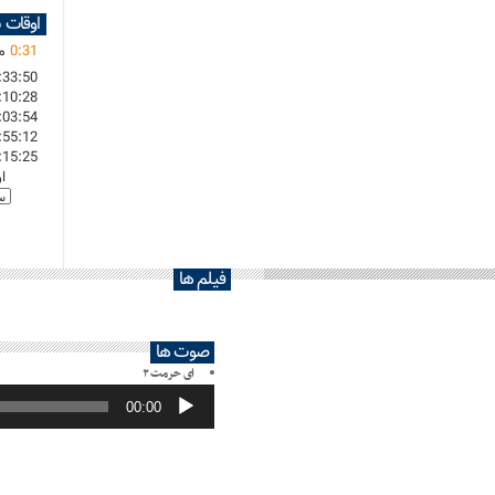
اوقات 
31
:
0
ما
:33:50
:10:28
:03:54
:55:12
:15:25
ا
فیلم ها
صوت ها
ای حرمت ۲
پخش‌کننده
صوت
00:00