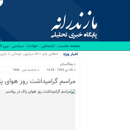
صفحه نخست
اجتماعی
حوادث
سیاسی
بین ا
مساب.
اخبار ویژه
وبلاگستان
30 دی 1394 - 14:35
شناسه خبر : 1846
مراسم گرامیداشت روز هوای پا