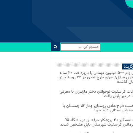
رگزیده
اعطای وام ۵۰۰ میلیون تومانی با بازپرداخت ۲۰ ساله
برای نوسازی منازل/ اجرای طرح هادی در ۲۲ روستای نور
ل گذشته
ات کراسفیت نوجوانان دختر مازندران با معرفی
 در نور پایان یافت
خست طرح هادی روستای چماز کلا چمستان با
ئولان استانی کلید خورد
رقابت نفسگیر ۲۰ ورزشکار حرفه ای در باشگاه RX
هرمانان کراسفیت شهرستان بابل مشخص شدند