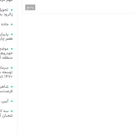
پاسخ
یالرود به ار
جاده 
طعم چای
موضع 
خودروهای
منطقه آز
توسعه شب
۱۴۷۰ اتصال فیبر نوری در شهر آمل
شاهین
فرصت‌سو
آیین 
سه اث
شعبان آز