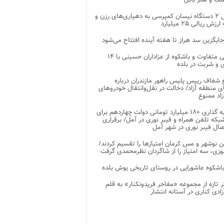
تحویل ۲ دستگاه نیسان کمپرسی به دهیاری‌های رزن و
زش ریالی ۲۵ میلیارد
جایگزین سد هراز تا هفته آینده افتتاح می‌شود
پذیرایی متفاوت و باشکوه از عزاداران حسینی با ۱۴
 و شربت در بلده
شفاف رییس پلیس راهور مازندران درباره
 منطقه آزاد/ دخالت در نقل‌وانتقال خودروهای
اد ممنوع
سرمایه گذاری ۱۸۰ میلیارد تومانی دولت چهاردهم برای
که تلفن همراه و فیبر نوری در آمل/ برقراری
 نوشهر و مس کرمان امتیازها را تقسیم کردند/
زی، سه امتیاز را از شاگردان نظرمحمدی گرفت
باشکوه عاشورایی در روستای تاریخی یوش بلده
ر تازه از مجموعه «مفاخر فریدونکنار» به قلم
ادی کناری در آستانه انتشار