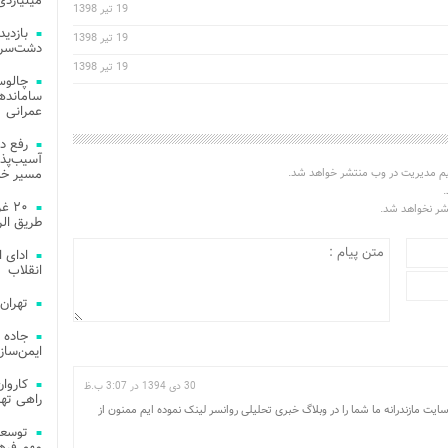
میلیاردی
19 تیر 1398
19 تیر 1398
دشت‌سر 
19 تیر 1398
چالوس
عمرانی
رفع د
آسیب‌پذی
یم مدیریت در وب منتشر خواهد شد.
مسیر خد
.
۲۰ 
تشر نخواهد شد.
طریق الر
ادای 
انقلاب
تهران
جاده 
ایمن‌ساز
30 دی 1394 در 3:07 ب.ظ
راهی ته
 مازندرانه ما شما را در وبلاگ خبری تحلیلی روانسر لینک نموده ایم ممنون از
مهم فره