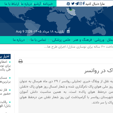
مارا دنبال کنید
خبرنامه
آرشیو
درباره ما
ارتباط با ما
یکشنبه ۱۸ مرداد ۱۴۰۵-
Aug 9 2026
لملل
ورزشی
فرهنگ و هنر
علمی پزشکی
تماس با ما
درباره ما
اخبار ب
ک در روانسر
طی یکسا
مسابق
به نقل از وبلاگ خبری تحلیلی روانسر / ۲۹ دی ماه هرسال به عنوان
برترین‌ها
روز ملی هوای پاک نام‌گذاری شده و شعار امسال روز هوای پاک «نقش
فاز ن
من درحفظ هوای پاک» است، به همین مناسبت دانش آموزان
حضور مس
شهرستان روانسر با گرامیداشت این روز شعار نقش من درحفظ هوای
پاک را سر دادند.
بابل/ ق