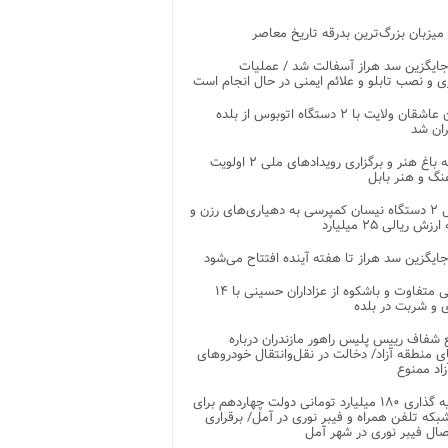
 میزبان بزرگ‌ترین بدرقه تاریخ معاصر
جایگزین سد هراز آسفالت شد / عملیات
ی و نصب تابلو و علائم ایمنی در حال انجام است
کاروان عاشقان ولایت با ۲ دستگاه اتوبوس از بلده
ران شد
توسعه باغ هنر و برگزاری رویدادهای ملی ۲ اولویت
نگ و هنر بابل
تحویل ۲ دستگاه نیسان کمپرسی به دهیاری‌های رزن و
زش ریالی ۲۵ میلیارد
جایگزین سد هراز تا هفته آینده افتتاح می‌شود
پذیرایی متفاوت و باشکوه از عزاداران حسینی با ۱۴
 و شربت در بلده
شفاف رییس پلیس راهور مازندران درباره
 منطقه آزاد/ دخالت در نقل‌وانتقال خودروهای
اد ممنوع
سرمایه گذاری ۱۸۰ میلیارد تومانی دولت چهاردهم برای
که تلفن همراه و فیبر نوری در آمل/ برقراری