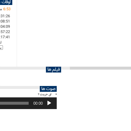
اوقات 
53
:
6
ما
:31:26
:08:51
:04:09
:57:22
:17:41
ا
فیلم ها
صوت ها
ای حرمت ۲
پخش‌کننده
صوت
00:00