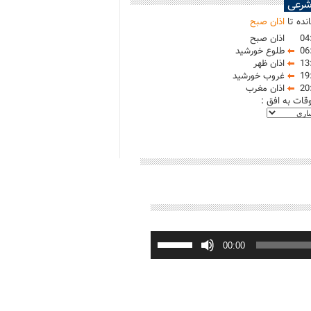
شرعی
نده تا
اذان صبح
04
اذان صبح
06
طلوع خورشید
13
اذان ظهر
19
غروب خورشید
20
اذان مغرب
وقات به افق :
برای
افزایش
00:00
یا
کاهش
صدا
از
کلیدهای
بالا
و
پایین
استفاده
کنید.