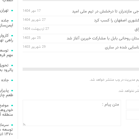
انقلاب
تهران
اجی مازندران تا درخشش در تیم ملی امید
17 مهر 1404
کشوری اصفهان را کسب کرد
27 شهریور 1404
جاده 
ایمن‌ساز
27 اردیبهشت 1404
ان روحانی بابل با مشارکت خیرین آغاز شد
25 مهر 1403
راهی ته
ناسایی شده در ساری
29 شهریور 1403
مهم فره
یالرود به ار
یم مدیریت در وب منتشر خواهد شد.
جاده 
.
تشر نخواهد شد.
طعم چای
موضع 
خودروهای
منطقه آز
توسعه شب
۱۴۷۰ اتصال فیبر نوری در شهر آمل