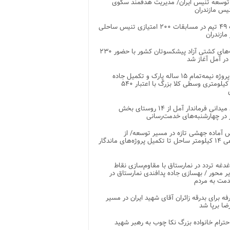
توسعه تنیس ایران/ مدیریت هدفمند سکوی
یس مازندران
رقابت ۴۹ تیم در مسابقات ۲۰۰ امتیازی تنیس ساحلی
مازندران
رقابت‌های کشتی آزاد پیشکسوتان کشور با حضور ۲۳۰
در آمل آغاز شد
پایان پروژه نیمه‌تمام ۱۵ ساله پارک و تکمیل جاده
اصلی ۲ کیلومتری وسطی کلا بزرگ با اعتبار ۵۴۰
بازدید میدانی فرماندار آمل از ۱۴ روستای بخش
در چهارشنبه‌های خدمت‌رسانی
 آماده جهشی تازه در مسیر توسعه/ از
ساماندهی ۱۴ کیلومتر ساحل تا تکمیل پروژه‌های ماندگار
غدغه تردد در نمارستاق با مقاوم‌سازی نقاط
ر محور / بهسازی جاده پدافندی نمارستاق در
مت به مردم
غرفه برای بدرقه زائران آقای شهید ایران در مسیر
ضا برپا شد
احترام خانواده بزرگ نکا چوب به رهبر شهید