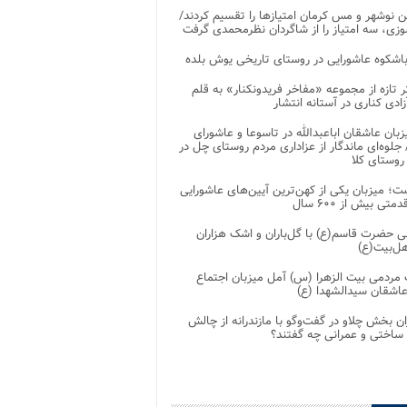
 نوشهر و مس کرمان امتیازها را تقسیم کردند/
زی، سه امتیاز را از شاگردان نظرمحمدی گرفت
باشکوه عاشورایی در روستای تاریخی یوش بلده
ر تازه از مجموعه «مفاخر فریدونکنار» به قلم
ادی کناری در آستانه انتشار
زبان عاشقان اباعبدالله در تاسوعا و عاشورای
لوه‌ای ماندگار از عزاداری مردم روستای چل در
 روستای کلا
ت؛ میزبان یکی از کهن‌ترین آیین‌های عاشورایی
متی بیش از ۶۰۰ سال
 حضرت قاسم(ع) با گل‌باران و اشک هزاران
هل‌بیت(ع)
مردمی بیت‌ الزهرا (س) آمل میزبان اجتماع
عاشقان سیدالشهدا (ع)
ان بخش چلاو در گفت‌وگو با مازندرانه از چالش
 ساختی و عمرانی چه گفتند؟