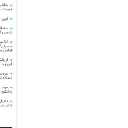
شاهین
فرصت‌سو
آیین 
سه اث
شعبان آز
کلا می
حسینی/ ج
امامزاده
اورطش
ایران با قد
عروسی
دلداده ا
موکب 
باشکوه 
دهیار
های زیر