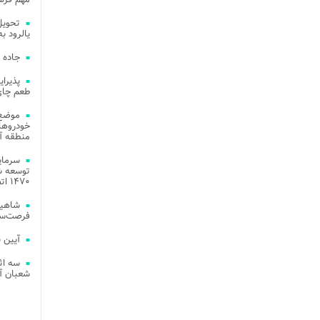
یالرود به ار
جاده 
طعم چای
موضع 
خودروهای
منطقه آز
توسعه شب
۱۴۷۰ اتصال فیبر نوری در شهر آمل
شاهین
فرصت‌سو
آیین 
سه اث
شعبان آز