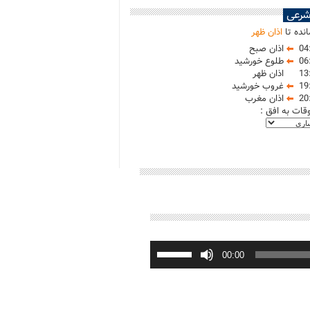
شرعی
نده تا
اذان ظهر
04
اذان صبح
06
طلوع خورشید
13
اذان ظهر
19
غروب خورشید
20
اذان مغرب
وقات به افق :
برای
افزایش
00:00
یا
کاهش
صدا
از
کلیدهای
بالا
و
پایین