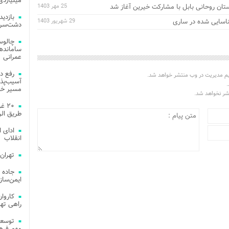
میلیاردی
ان روحانی بابل با مشارکت خیرین آغاز شد
25 مهر 1403
ناسایی شده در ساری
29 شهریور 1403
دشت‌سر 
چالوس
عمرانی
رفع د
یم مدیریت در وب منتشر خواهد شد.
آسیب‌پذی
.
مسیر خد
تشر نخواهد شد.
۲۰ 
طریق الر
ادای 
انقلاب
تهران
جاده 
ایمن‌ساز
راهی ته
مهم فره