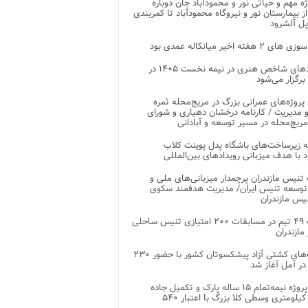
وژه مهم و حیاتی نور و محمودآباد جان دوباره
از بیمارستان نور و نیروگاه محمودآباد تا کمربندی
پل آلشرود
 ۲ هفته اخیر میانکاله عمدی بود
رویدادهای شاخص هنری در نیمه نخست ۱۴۰۵ در
 برگزار می‌شود
 پروژه‌های عمرانی بزرگ در مریج‌محله ثمره
 مدیریت / کارنامه درخشان دهیاری و شورای
ریج‌محله در مسیر توسعه و آبادانی
 زیرساخت‌های باشگاه پدل پوینت کلاب
د با هدف میزبانی رویدادهای بین‌المللی
تنیس مازندران پرچمدار میزبانی‌های ملی و
توسعه تنیس ایران/ مدیریت هدفمند سکوی
یس مازندران
رقابت ۴۹ تیم در مسابقات ۲۰۰ امتیازی تنیس ساحلی
مازندران
رقابت‌های کشتی آزاد پیشکسوتان کشور با حضور ۲۳۰
در آمل آغاز شد
پایان پروژه نیمه‌تمام ۱۵ ساله پارک و تکمیل جاده
اصلی ۲ کیلومتری وسطی کلا بزرگ با اعتبار ۵۴۰