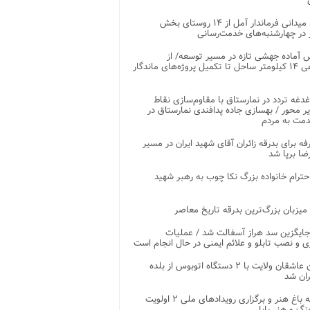
بازدید میدانی فرماندار آمل از ۱۴ روستای بخش
در چهارشنبه‌های خدمت‌رسانی
 آماده جهشی تازه در مسیر توسعه/ از
ساماندهی ۱۴ کیلومتر ساحل تا تکمیل پروژه‌های ماندگار
غدغه تردد در نمارستاق با مقاوم‌سازی نقاط
ر محور / بهسازی جاده پدافندی نمارستاق در
مت به مردم
غرفه برای بدرقه زائران آقای شهید ایران در مسیر
ضا برپا شد
احترام خانواده بزرگ نکا چوب به رهبر شهید
 میزبان بزرگ‌ترین بدرقه تاریخ معاصر
جایگزین سد هراز آسفالت شد / عملیات
ی و نصب تابلو و علائم ایمنی در حال انجام است
کاروان عاشقان ولایت با ۲ دستگاه اتوبوس از بلده
ران شد
توسعه باغ هنر و برگزاری رویدادهای ملی ۲ اولویت
نگ و هنر بابل