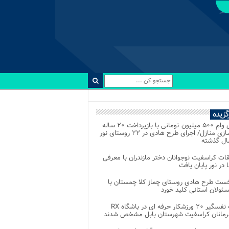
رگزیده
اعطای وام ۵۰۰ میلیون تومانی با بازپرداخت ۲۰ ساله
برای نوسازی منازل/ اجرای طرح هادی در ۲۲ روستای نور
ل گذشته
ات کراسفیت نوجوانان دختر مازندران با معرفی
 در نور پایان یافت
خست طرح هادی روستای چماز کلا چمستان با
ئولان استانی کلید خورد
رقابت نفسگیر ۲۰ ورزشکار حرفه ای در باشگاه RX
هرمانان کراسفیت شهرستان بابل مشخص شدند