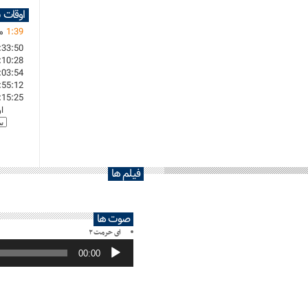
اوقات 
39
:
1
ما
:33:50
:10:28
:03:54
:55:12
:15:25
ا
فیلم ها
صوت ها
ای حرمت ۲
پخش‌کننده
صوت
00:00