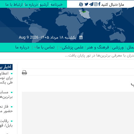
مارا دنبال کنید
خبرنامه
آرشیو
درباره ما
ارتباط با ما
یکشنبه ۱۸ مرداد ۱۴۰۵-
Aug 9 2026
لملل
ورزشی
فرهنگ و هنر
علمی پزشکی
تماس با ما
درباره ما
ن با معرفی برترین‌ها در نور پایان یافت...
اخبار ب
ب
طی یکسا
مسابق
برترین‌ها
فاز ن
حضور مس
بابل/ ق