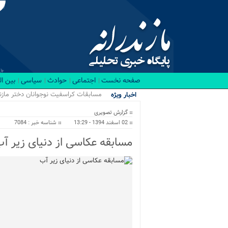
صفحه نخست
اجتماعی
حوادث
سیاسی
بین ا
مسابقات کراسفیت نوجوانان دختر مازندرا
اخبار ویژه
گزارش تصویری
02 اسفند 1394 - 13:29
شناسه خبر : 7084
مسابقه عکاسی از دنیای زیر آ