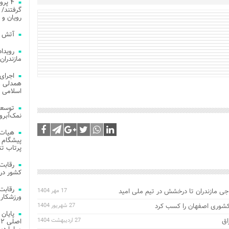
۴ پر
گرفتند/ 
رویان و 
آتش‌ سوزی‌ های
مازندران
اجرای
همدلی و
اسلامی م
توسعه
نمک‌آبرو
هیات 
پیشگام 
پرتاب تن
کشور در 
اجی مازندران تا درخشش در تیم ملی امید
17 مهر 1404
ورزشکار 
کشوری اصفهان را کسب کرد
27 شهریور 1404
27 اردیبهشت 1404