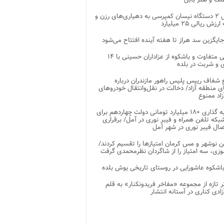
تحویل ۲ دستگاه نیسان کمپرسی به دهیاری‌های رزن و
زش ریالی ۲۵ میلیارد
جایگزین سد هراز تا هفته آینده افتتاح می‌شود
پذیرایی متفاوت و باشکوه از عزاداران حسینی با ۱۴
 و شربت در بلده
شفاف رییس پلیس راهور مازندران درباره
 منطقه آزاد/ دخالت در نقل‌وانتقال خودروهای
اد ممنوع
سرمایه گذاری ۱۸۰ میلیارد تومانی دولت چهاردهم برای
که تلفن همراه و فیبر نوری در آمل/ برقراری
 نوشهر و مس کرمان امتیازها را تقسیم کردند/
زی، سه امتیاز را از شاگردان نظرمحمدی گرفت
باشکوه عاشورایی در روستای تاریخی یوش بلده
ر تازه از مجموعه «مفاخر فریدونکنار» به قلم
ادی کناری در آستانه انتشار