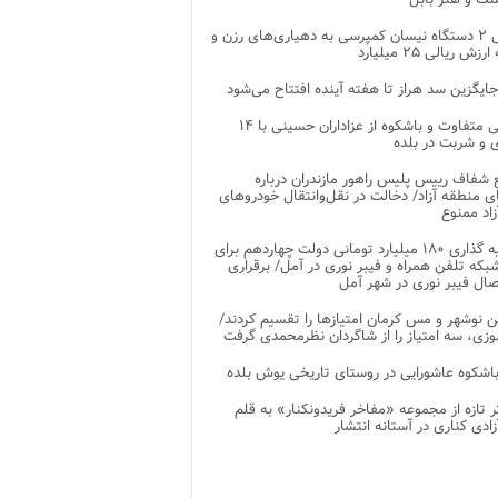
تحویل ۲ دستگاه نیسان کمپرسی به دهیاری‌های رزن و
زش ریالی ۲۵ میلیارد
جایگزین سد هراز تا هفته آینده افتتاح می‌شود
پذیرایی متفاوت و باشکوه از عزاداران حسینی با ۱۴
 و شربت در بلده
شفاف رییس پلیس راهور مازندران درباره
 منطقه آزاد/ دخالت در نقل‌وانتقال خودروهای
اد ممنوع
سرمایه گذاری ۱۸۰ میلیارد تومانی دولت چهاردهم برای
که تلفن همراه و فیبر نوری در آمل/ برقراری
 نوشهر و مس کرمان امتیازها را تقسیم کردند/
زی، سه امتیاز را از شاگردان نظرمحمدی گرفت
باشکوه عاشورایی در روستای تاریخی یوش بلده
ر تازه از مجموعه «مفاخر فریدونکنار» به قلم
ادی کناری در آستانه انتشار