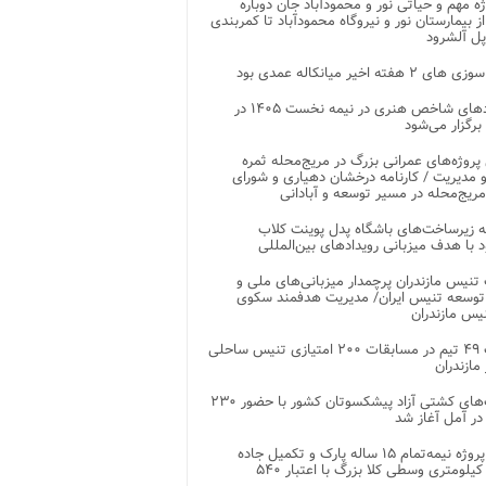
وژه مهم و حیاتی نور و محمودآباد جان دوباره
از بیمارستان نور و نیروگاه محمودآباد تا کمربندی
پل آلشرود
 ۲ هفته اخیر میانکاله عمدی بود
رویدادهای شاخص هنری در نیمه نخست ۱۴۰۵ در
 برگزار می‌شود
 پروژه‌های عمرانی بزرگ در مریج‌محله ثمره
 مدیریت / کارنامه درخشان دهیاری و شورای
ریج‌محله در مسیر توسعه و آبادانی
 زیرساخت‌های باشگاه پدل پوینت کلاب
د با هدف میزبانی رویدادهای بین‌المللی
تنیس مازندران پرچمدار میزبانی‌های ملی و
توسعه تنیس ایران/ مدیریت هدفمند سکوی
یس مازندران
رقابت ۴۹ تیم در مسابقات ۲۰۰ امتیازی تنیس ساحلی
مازندران
رقابت‌های کشتی آزاد پیشکسوتان کشور با حضور ۲۳۰
در آمل آغاز شد
پایان پروژه نیمه‌تمام ۱۵ ساله پارک و تکمیل جاده
اصلی ۲ کیلومتری وسطی کلا بزرگ با اعتبار ۵۴۰