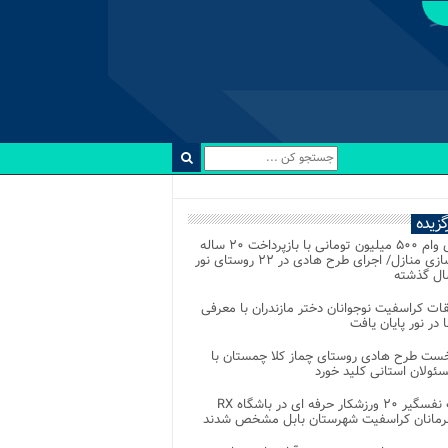
رگزیده
اعطای وام ۵۰۰ میلیون تومانی با بازپرداخت ۲۰ ساله
برای نوسازی منازل/ اجرای طرح هادی در ۲۲ روستای نور
ل گذشته
ات کراسفیت نوجوانان دختر مازندران با معرفی
 در نور پایان یافت
خست طرح هادی روستای چماز کلا چمستان با
ئولان استانی کلید خورد
رقابت نفسگیر ۲۰ ورزشکار حرفه ای در باشگاه RX
هرمانان کراسفیت شهرستان بابل مشخص شدند