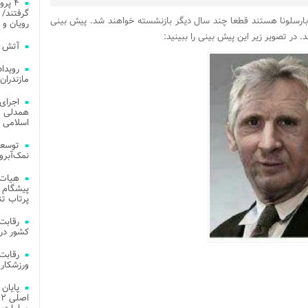
۴ پر
گرفتند/ 
و بارسلونا هستند قطعا چند سال دیگر بازنشسته خواهند شد. پیش بینی
رویان و 
در تصویر زیر این پیش بینی را ببینید:
آتش‌ سوزی‌ های
مازندران
اجرای
همدلی و
اسلامی م
توسعه
نمک‌آبرو
هیات 
پیشگام 
پرتاب تن
کشور در 
ورزشکار 