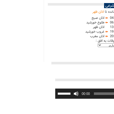
شرعی
نده تا
اذان ظهر
04
اذان صبح
06
طلوع خورشید
13
اذان ظهر
19
غروب خورشید
20
اذان مغرب
وقات به افق :
برای
افزایش
00:00
یا
کاهش
صدا
از
کلیدهای
بالا
و
پایین