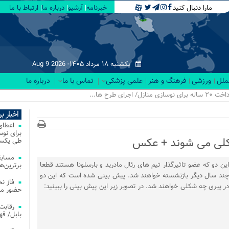
مارا دنبال کنید
خبرنامه
آرشیو
درباره ما
ارتباط با ما
یکشنبه ۱۸ مرداد ۱۴۰۵-
Aug 9 2026
لملل
ورزشی
فرهنگ و هنر
علمی پزشکی
تماس با ما
درباره ما
اخبار ب
شکلی می شوند + عکس
طی یکسا
مسابق
این دو که عضو تاثیرگذار تیم های رئال مادرید و بارسلونا هستند قطعا
برترین‌ها
چند سال دیگر بازنشسته خواهند شد. پیش بینی شده است که این دو
فاز ن
در پیری چه شکلی خواهند شد. در تصویر زیر این پیش بینی را ببینید:
حضور مس
بابل/ ق