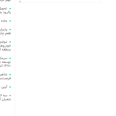
یالرود به ار
جاده 
طعم چای
موضع 
خودروهای
منطقه آز
توسعه شب
۱۴۷۰ اتصال فیبر نوری در شهر آمل
شاهین
فرصت‌سو
آیین 
سه اث
شعبان آز