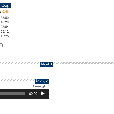
اوقات 
46
:
0
ما
:33:50
:10:28
:03:54
:55:12
:15:25
ا
فیلم ها
صوت ها
ای حرمت ۲
پخش‌کننده
صوت
00:00