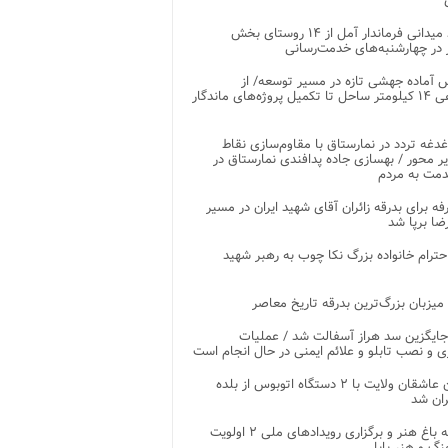
بازدید میدانی فرماندار آمل از ۱۴ روستای بخش
در چهارشنبه‌های خدمت‌رسانی
 آماده جهشی تازه در مسیر توسعه/ از
ساماندهی ۱۴ کیلومتر ساحل تا تکمیل پروژه‌های ماندگار
غدغه تردد در نمارستاق با مقاوم‌سازی نقاط
ر محور / بهسازی جاده پدافندی نمارستاق در
مت به مردم
غرفه برای بدرقه زائران آقای شهید ایران در مسیر
ضا برپا شد
احترام خانواده بزرگ نکا چوب به رهبر شهید
 میزبان بزرگ‌ترین بدرقه تاریخ معاصر
جایگزین سد هراز آسفالت شد / عملیات
ی و نصب تابلو و علائم ایمنی در حال انجام است
کاروان عاشقان ولایت با ۲ دستگاه اتوبوس از بلده
ران شد
توسعه باغ هنر و برگزاری رویدادهای ملی ۲ اولویت
نگ و هنر بابل