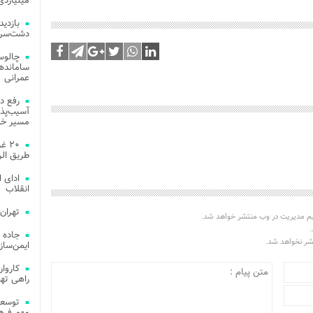
میلیاردی
دشت‌سر 
چالوس
عمرانی
رفع د
آسیب‌پذی
مسیر خد
۲۰ 
طریق الر
ادای 
انقلاب
تهران
یم مدیریت در وب منتشر خواهد شد.
.
جاده 
تشر نخواهد شد.
ایمن‌ساز
راهی ته
مهم فره