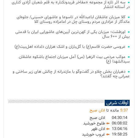
سه اثر تازه از مجموعه «مفاخر فریدونکنار» به قلم شعبان آزادی کناری
در آستانه انتشار
کلا میزبان عاشقان اباعبدالله در تاسوعا و عاشورای حسینی/ جلوه‌ای
ماندگار از عزاداری مردم روستای چل در امامزاده روستای کلا
اورطشت؛ میزبان یکی از کهن‌ترین آیین‌های عاشورایی ایران با قدمتی
بیش از ۶۰۰ سال
عروسی حضرت قاسم(ع) با گل‌باران و اشک هزاران دلداده اهل‌بیت(ع)
موکب مردمی بیت‌ الزهرا (س) آمل میزبان اجتماع باشکوه عاشقان
سیدالشهدا (ع)
دهیاران بخش چلاو در گفت‌وگو با مازندرانه از چالش های زیر ساختی و
عمرانی چه گفتند؟
اوقات شرعی
37
:
5
مانده تا
اذان صبح
04:30:14
اذان صبح
06:08:02
طلوع خورشید
13:04:16
اذان ظهر
19:58:25
غروب خورشید