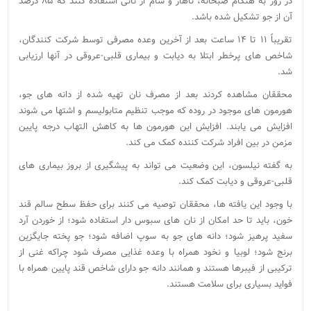
در روز به هنگام صبحانه، ناهار و شام از نانی استفاده کنند که ۸۵ درصد
آن از جو تشکیل شده باشد.
تقریباً ۱۱ تا ۱۴ ساعت بعد از آخرین وعده مصرفی توسط شرکت کنندگان،
شاخص های پرخطر ابتلا به دیابت و بیماری قلبی-عروقی در آنها ارزیابی
شد.
محققان مشاهده کردند بعد از مصرف نان تهیه شده از دانه های جو،
هورمون های موجود در روده که موجب تنظیم متابولیسم و اشتها می شوند
افزایش می یابند. افزایش این هورمون ها به کاهش التهاب درجه پایین
مزمن در بین افراد شرکت کننده کمک می کند.
به گفته نیلسون، این وضعیت می تواند به پیشگیری از بروز بیماری های
قلبی-عروقی و دیابت کمک کند.
با وجود این یافته ها، محققان توصیه می کنند برای حفظ سطح سالم قند
خون، باید تا حد امکان از نان های سبوس دار استفاده شود؛ از خوردن آرد
سفید پرهیز شود؛ دانه های جو به سوپ اضافه شود؛ جو پخته جایگزین
برنج شود؛ لوبیا و نخود همراه با وعده غذایی مصرف شود چراکه غنی از
ترکیبی از فیبرها هستند و همانند دانه جو دارای شاخص قند پایین همراه با
فواید بسیاری برای سلامت هستند.