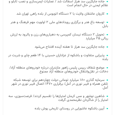
جاده جایگزین سد هراز آسفالت شد / عملیات ایمن‌سازی و نصب تابلو و
علائم ایمنی در حال انجام است
کاروان عاشقان ولایت با ۲ دستگاه اتوبوس از بلده راهی تهران شد
توسعه باغ هنر و برگزاری رویدادهای ملی ۲ اولویت مهم فرهنگ و هنر
بابل
تحویل ۲ دستگاه نیسان کمپرسی به دهیاری‌های رزن و یالرود به ارزش
ریالی ۲۵ میلیارد
جاده جایگزین سد هراز تا هفته آینده افتتاح می‌شود
پذیرایی متفاوت و باشکوه از عزاداران حسینی با ۱۴ طعم چای و شربت در
بلده
موضع شفاف رییس پلیس راهور مازندران درباره خودروهای منطقه آزاد/
دخالت در نقل‌وانتقال خودروهای منطقه آزاد ممنوع
سرمایه گذاری ۱۸۰ میلیارد تومانی دولت چهاردهم برای توسعه شبکه
تلفن همراه و فیبر نوری در آمل/ برقراری ۱۴۷۰ اتصال فیبر نوری در شهر
آمل
شاهین نوشهر و مس کرمان امتیازها را تقسیم کردند/ فرصت‌سوزی، سه
امتیاز را از شاگردان نظرمحمدی گرفت
آیین باشکوه عاشورایی در روستای تاریخی یوش بلده