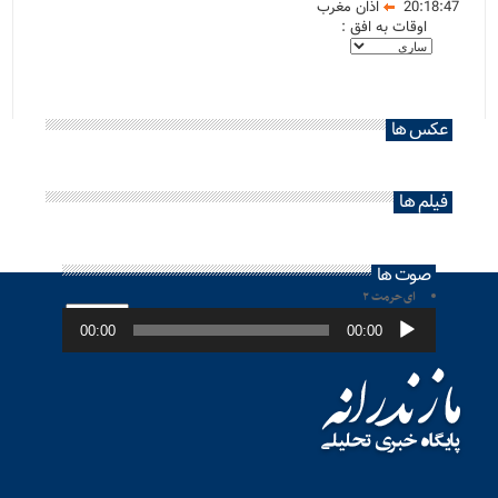
20:18:47
اذان مغرب
اوقات به افق :
عکس ها
فیلم ها
صوت ها
ای حرمت ۲
پخش‌کننده
صوت
00:00
00:00