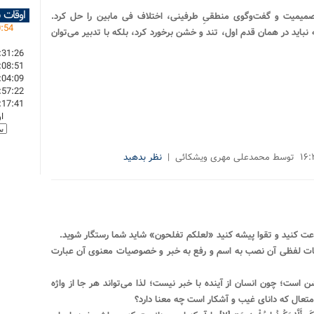
اوقات 
، صمیمیت و گفت‌وگوی منطقیِ طرفینی، اختلاف فی مابین را حل کرد.
0
:
54
اید در همان قدم اول، تند و خشن برخورد کرد، بلکه با تدبیر می‌توان
:31:26
:08:51
:04:09
:57:22
:17:41
ا
نظر بدهید
 لفظى آن‏ نصب به اسم و رفع به خبر و خصوصیات معنوى آن‏ عبارت
 است؛ چون انسان از آینده با خبر نیست؛ لذا می‌تواند هر جا از واژه
متعال که داناى غیب و آشکار است چه معنا دارد؟