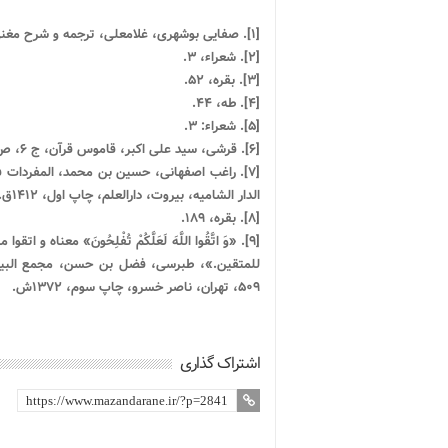
[۱]. صفایى بوشهری، غلامعلى‏، ترجمه و شرح مغنی الأدیب،‏ ج ۲، ص ۲۰۱، قم، قدس، چاپ هشتم، ۱۳۸۷ ش.
[۲]. شعراء، ۳.
[۳]. بقره، ۵۲.
[۴]. طه، ۴۴.
[۵]. شعراء: ۳.
[۶]. قرشی، سید علی اکبر، قاموس قرآن، ج ‏۶، ص ۱۹۳- ۱۹۴، تهران، دار الکتب الإسلامیه، چاپ ششم، ۱۳۷۱ش.
الدار الشامیه، بیروت، دارالعلم، چاپ اول، ۱۴۱۲ق.
[۸]. بقره، ۱۸۹.
[۹]. «وَ اتَّقُوا اللَّهَ لَعَلَّکُمْ تُفْلِحُونَ» معن
۵۰۹، تهران، ناصر خسرو، چاپ سوم، ۱۳۷۲ش.
اشتراک گذاری