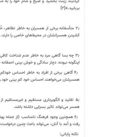
گردنبند زینت بخشید و صبح و شام خود را به شو
بربایید.»[۲]
۲٫ متأسفانه برخی از همسران به خاطر تظاهر، خ
کشیدن همسرانشان در محیط‌های خاصی را دارند.
۳٫ چه بسا گاهی مرد به خاطر عدم شناخت کافی
اینگونه نبوده، دچار ساد‌گی و خوش بینی احمقان
۴٫ گاهی برخی از افراد به خاطر احساس خودکم
همسرشان می‌خواهند احساس خود کم بینی خود را 
۵٫ تقلید و الگوبرداری مستقیم و غیرمستقیم از
همسر می‌تواند تاثیر بسزایی داشته باشد.
۶٫ همچنین وجود فرهنگ نامناسب (از جمله پوش
رفت و آمد با آنان، می‌تواند باعث چنین درخواست‌
نکته پایانی: