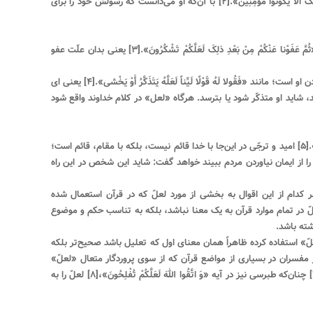
به عبارت دیگر، خدا چرا فرموده «لَعَلَّکَ باخِعٌ نَفْسَکَ أَلَّا یَکُونُوا مُؤْمِنِینَ».[۲] با آن‌که او می‌دانست که رسولش خود را براى
یک. «لعلّ» در این‌گونه موارد براى تعلیل است: «ثُمَّ عَفَوْنا عَنْکُمْ مِنْ بَعْدِ ذلِکَ لَعَلَّکُمْ تَشْکُرُونَ».[۳] یعنى بدان علّت عفو
دو. گاهى براى ایجاد طمع در مخاطب و امیدوار کردن او است؛ مانند «فَقُولا لَهُ قَوْلًا لَیِّناً لَعَلَّهُ یَتَذَکَّرُ أَوْ یَخْشى»‏.[۴] یعنى ای
شاید او متذکّر شود یا بترسد. هرگاه «لعل» در کلام خداوند واقع شود
مثلاً در آیه «لَعَلَّکَ باخِعٌ نَفْسَکَ أَلَّا یَکُونُوا مُؤْمِنِینَ».[۵] امید و ترجّى در این‌جا با خدا قائم نیست، بلکه با مقام، قائم است؛
ا از ایمان نیاوردن مردم ببیند خواهد گفت: شاید این شخص در این راه
ر کدام از این اقوال به بخشی از مورد لعلّ که در قرآن استعمال شده
لعلّ در تمام موارد قرآن به یک معنا نباشد، بلکه به تناسب حکم و موضوع
ته باشد.
لعلّ» استفاده کرده ظاهراً همان معنای اول که تعلیل باشد صحیح‌تر بلکه
 مفسران در بسیاری از مواضع قرآن که از سوی پروردگار متعال «لعلّ»
بکار رفته آن‌را به «کى» تعلیلیه تفسیر کرده‌‏اند.[۷] چنان‌که طبرسی نیز در آیه «وَ اتَّقُوا اللهَ لَعَلَّکُمْ تُفْلِحُونَ»،[۸] لعلّ را به