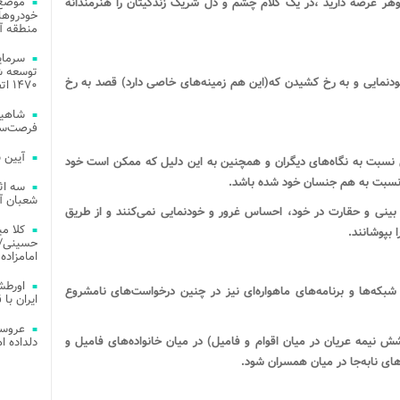
موضع 
هر عرضه دارید ،در یک کلام چشم و دل شریک زندگیتان را هنرمندانه
خودروهای
منطقه آز
توسعه شب
ُودنمایی و به رخ کشیدن که(این هم زمینه‌های خاصی دارد) قصد به رخ
۱۴۷۰ اتصال فیبر نوری در شهر آمل
شاهین
فرصت‌سو
آیین 
 نسبت به نگاه‌های دیگران و همچنین به این دلیل که ممکن است خود
ه نسبت به هم جنسان خود شده باشد.
سه اث
شعبان آز
 بینی و حقارت در خود، احساس غرور و خودنمایی نمی‌کنند و از طریق
کلا می
بپوشانند.
حسینی/ ج
امامزاده
اورطش
 شبکه‌ها و برنامه‌های ماهواره‌ای نیز در چنین درخواست‌های نامشروع
ایران با قد
عروسی
ش نیمه عریان در میان اقوام و فامیل) در میان خانواده‌های فامیل و
دلداده ا
های نابه‌جا در میان همسران شود.