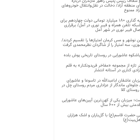
شفاف رییس پلیس راهور مازندران درباره
 منطقه آزاد/ دخالت در نقل‌وانتقال خودروهای
اد ممنوع
سرمایه گذاری ۱۸۰ میلیارد تومانی دولت چهاردهم برای
که تلفن همراه و فیبر نوری در آمل/ برقراری
 نوشهر و مس کرمان امتیازها را تقسیم کردند/
زی، سه امتیاز را از شاگردان نظرمحمدی گرفت
باشکوه عاشورایی در روستای تاریخی یوش بلده
ر تازه از مجموعه «مفاخر فریدونکنار» به قلم
ادی کناری در آستانه انتشار
زبان عاشقان اباعبدالله در تاسوعا و عاشورای
لوه‌ای ماندگار از عزاداری مردم روستای چل در
 روستای کلا
ت؛ میزبان یکی از کهن‌ترین آیین‌های عاشورایی
متی بیش از ۶۰۰ سال
 حضرت قاسم(ع) با گل‌باران و اشک هزاران
هل‌بیت(ع)