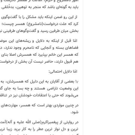
امور نامشروع و حرام، اطاعت از همسر نادرست و گ
باید به گونه‌ای باشد که منجر به توهین، بدخُلقی
از این رو ضمن اینکه باید مشکل را با گفت‌وگو
کرد که علت درخواست(نامشروع) همسر چیست؛ زیر
بخش میان طرفین رسید و گفت‌وگوهای طرفینی نیز
امّا قبل از اینکه به دلایل و ریشه‌های این موض
فضاهای بسته و آنجایی که نامحرم وجود ندارد، د
که همسر این خانم بپذیرد که همسرش اصلا بنای بر 
هم قبول دارند، حاضر نیست آن بخش از درخواست(
امّا دلایل احتمالی:
۱٫ بعضی از آقایان به این دلیل که همسرشان، به
این وضعیت ناراضی هستند و چه بسا به جای گفتن
می‌شوند که حتی با اعتقادات خودشان نیز در تنا
در چنین مواردی بهتر است که همسر، مهارت‌های زن
شود.
در
روایتی از پیغمبراکرم(صلی‌ الله‌ علیه‌ و آله)
ترین و دل نواز ترین عطر را به کار برید زیبا تر