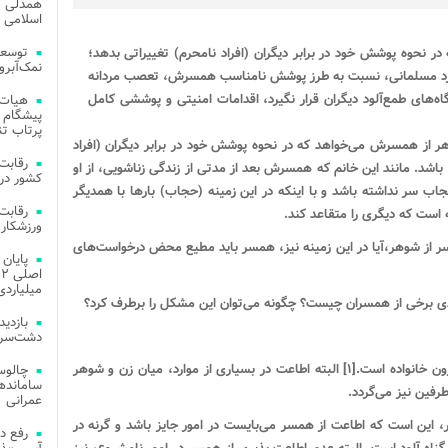
همدلی و
اسلامی م
توسعه
 نحوه پوشش خود در برابر دیگران (افراد نامحرم) تغییراتی بدهد؛
نمک‌آبرو
رد مسلمانی، نسبت به طرز پوشش نامناسب همسرش، تعصب مردانه
‌های طمع‌آلود دیگران قرار نگیرد، اقدامات امنیتی و پوششی کامل
هیات 
پیشگام 
پرتاب تن
هر از همسرش می‌خواهد که در نحوه پوشش خود در برابر دیگران (افراد
اشد. مانند این خانم که همسرش بعد از مدتی از زندگی زناشویی، از او
کشور در 
جاب سر نداشته باشد و با اینکه در این زمینه (حجاب) بارها با همدیگر
 است که دیگری را متقاعد کند.
ورزشکار 
ر از شوهر،آیا در این زمینه نیز، همسر باید مطیع محض درخواست‌های
میلیاردی
ادی برخی از همسران چیست؟ چگونه می‌توان این مشکل را برطرف کرد؟
دشت‌سر 
مسلما، اطاعت از شوهر، لازمه مدیریت مرد در درون خانواده است.[۱] البته اطاعت در بسیاری از موارد، میان زن و شوهر
چالوس
فین نیز می‌گردد.
عمرانی
، این است که اطاعت از همسر می‌بایست در امور جایز باشد و گرنه در
رفع د