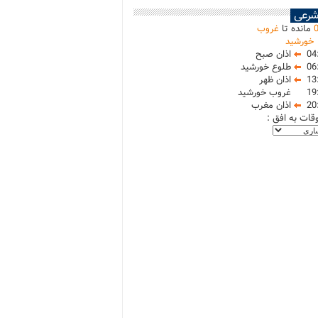
شرعی
مانده تا
غروب
خورشید
04
اذان صبح
06
طلوع خورشید
13
اذان ظهر
19
غروب خورشید
20
اذان مغرب
وقات به افق :