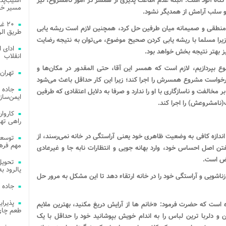
ناه آلود است. البته عدم اطاعت پذیری از همسر در امور نامشروع، نیز
آسیب‌پذی
مسیر خد
 و سلب آرامش از همدیگر نشود.
۲۰ 
ی منطقی و صمیمانه میان طرفین حل کرد، همچنین لازم است ریشه یابی
طریق الر
ا مسلما با ریشه یابی کردن صحیح موضوع، می‌توان به نتیجه رضایت
ادای 
 بهتر نتیجه بخش خواهد بود.
انقلاب
وع بپردازیم، لازم است که همسر این آقا، حتی المقدور در مکان‌ها و
تهران
رخواست مشروع همسرش را اجرا کند؛ زیرا این کار حداقل باعث می‌شود
جاده 
مخالفت و ناسازگاری با او را ندارد و صرفا به دلایل اعتقادی که طرفین
ایمن‌ساز
نامشروعش) را اجرا کند.
راهی ته
 اندازه کافی به وضعیت ظاهری خود یعنی آراستگی در خانه نمی‌رسند، از
مهم فره
 اصل احساس خود، وارد بهانه جویی و انتظارات نابه جا و غیرعادی
قض است.
یالرود به ار
اشویی و آراستگی خود را در خانه ارتقاء دهد تا این مشکل به مرور حل
جاده 
آمده است که حضرت فرمود: «
خانم ها از آرایش دریغ مکنید، بهترین ملایم
طعم چای
ین و دلربا ترین لباس را به اندام خویش بپوشانید خود را حداقل با یک