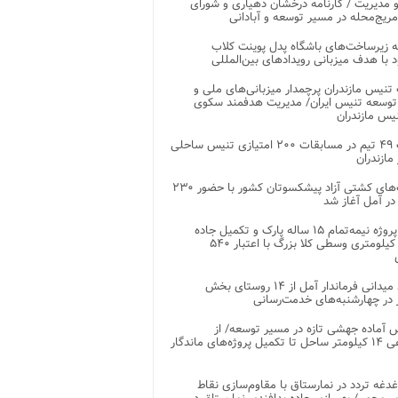
 مدیریت / کارنامه درخشان دهیاری و شورای
ریج‌محله در مسیر توسعه و آبادانی
 زیرساخت‌های باشگاه پدل پوینت کلاب
د با هدف میزبانی رویدادهای بین‌المللی
تنیس مازندران پرچمدار میزبانی‌های ملی و
توسعه تنیس ایران/ مدیریت هدفمند سکوی
یس مازندران
رقابت ۴۹ تیم در مسابقات ۲۰۰ امتیازی تنیس ساحلی
مازندران
رقابت‌های کشتی آزاد پیشکسوتان کشور با حضور ۲۳۰
در آمل آغاز شد
پایان پروژه نیمه‌تمام ۱۵ ساله پارک و تکمیل جاده
اصلی ۲ کیلومتری وسطی کلا بزرگ با اعتبار ۵۴۰
بازدید میدانی فرماندار آمل از ۱۴ روستای بخش
در چهارشنبه‌های خدمت‌رسانی
 آماده جهشی تازه در مسیر توسعه/ از
ساماندهی ۱۴ کیلومتر ساحل تا تکمیل پروژه‌های ماندگار
غدغه تردد در نمارستاق با مقاوم‌سازی نقاط