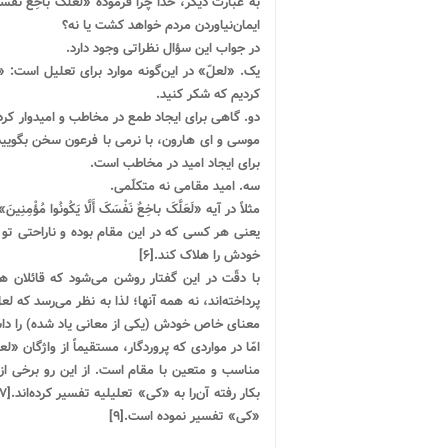
ایمان‌نیاوردن مردم خواهد کشت یا نه؟
در جواب این سؤال نظراتی وجود دارد.
کردیم که شکر کنید.
موسی و ای هارون، با نرمی با فرعون سخن بگویید، 
براى ایجاد امید در مخاطب است.
سه. امید مقامى نه متکلّمى.
یعنى هر کسى که در این مقام بوده و ناراحتى تو ر
خودش را هلاک کند.[۶]
با دقّت در این گفتار روشن می‌شود که قائلان ه
پرداخته‌اند، نه همه آنها؛ لذا به نظر می‌رسد که 
معنای خاص خودش (یکی از معانی یاد شده) را داش
امّا در مواردی که پروردگار، مستقیماً از واژگان «
مناسب و متعین با مقام است. از این رو برخی از
«کی» تفسیر نموده است.[۹]