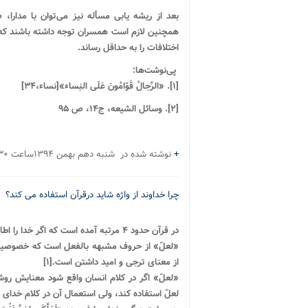
بعد از ریشه یابی مسأله نیز می‌توان با مدارا
همچنین لازم است همسران توجه داشته باشند که نب
اختلافات را به حداقل رساند.
پی‌نوشت‌ها:
[۱]. «الرِّجالُ قَوّامُونَ عَلَی النِساء»[نساء،۳۴]
[۲]. وسائل الشیعه، ج۱۴، ص ۹۵
+
نوشته شده در شنبه دهم بهمن ۱۳۹۴ساعت ۱۶:۳۰ توسط محمدعلی مهری ویشکائی |
چرا خداوند از واژه شاید درقرآن استفاده می کند؟
در قرآن حدود ۴ مرتبه آمده است که اگر خدا را اطاعت کنید و تقوا پیشه کنید «لعلکم تفلحون» شاید شما رستگار شوید.
«لعلّ» از حروف مشبهه بالفعل است که خصوصیات
از معناى ترجى و امید داشتن‏ است.[۱]
«لعلّ» اگر در کلام انسان واقع شود معنایش روشن
لعلّ استفاده کند، ولى استعمال آن در کلام خدای 