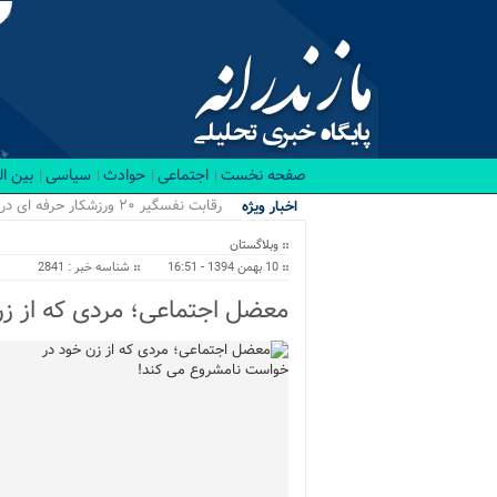
صفحه نخست
اجتماعی
حوادث
سیاسی
بین ا
۴ پروژه مه.
اخبار ویژه
وبلاگستان
10 بهمن 1394 - 16:51
شناسه خبر : 2841
معضل اجتماعی؛ مردی که از ز