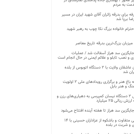
ر محور / بهسازی جاده پدافندی نمارستاق در
مت به مردم
غرفه برای بدرقه زائران آقای شهید ایران در مسیر
ضا برپا شد
احترام خانواده بزرگ نکا چوب به رهبر شهید
 میزبان بزرگ‌ترین بدرقه تاریخ معاصر
جایگزین سد هراز آسفالت شد / عملیات
ی و نصب تابلو و علائم ایمنی در حال انجام است
کاروان عاشقان ولایت با ۲ دستگاه اتوبوس از بلده
ران شد
توسعه باغ هنر و برگزاری رویدادهای ملی ۲ اولویت
نگ و هنر بابل
تحویل ۲ دستگاه نیسان کمپرسی به دهیاری‌های رزن و
زش ریالی ۲۵ میلیارد
جایگزین سد هراز تا هفته آینده افتتاح می‌شود
پذیرایی متفاوت و باشکوه از عزاداران حسینی با ۱۴
 و شربت در بلده