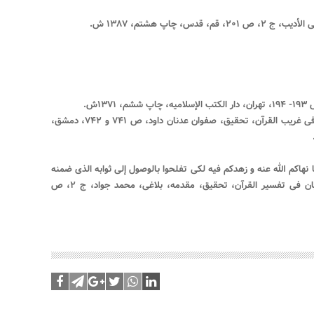
[۷]. راغب اصفهانى، حسین بن محمد، المفردات فی غریب القرآن، تحقیق، صفوان عدنان داود، ص ۷۴۱ و ۷۴۲، دمشق،
اه و اتقوا ما نهاکم الله عنه و زهدکم فیه لکی تفلحوا بالوصول إلى ثوابه الذی ضمنه
للمتقین.»، طبرسی، فضل بن حسن، مجمع البیان فی تفسیر القرآن، تحقیق، مقدمه، بلاغی، محمد جواد، ج ‏۲، ص