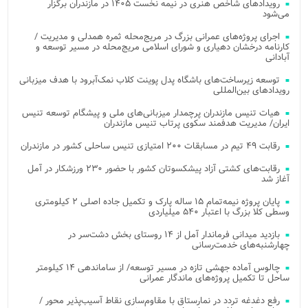
رویدادهای شاخص هنری در نیمه نخست ۱۴۰۵ در مازندران برگزار
می‌شود
اجرای پروژه‌های عمرانی بزرگ در مریج‌محله ثمره همدلی و مدیریت /
کارنامه درخشان دهیاری و شورای اسلامی مریج‌محله در مسیر توسعه و
آبادانی
توسعه زیرساخت‌های باشگاه پدل پوینت کلاب نمک‌آبرود با هدف میزبانی
رویدادهای بین‌المللی
هیات تنیس مازندران پرچمدار میزبانی‌های ملی و پیشگام توسعه تنیس
ایران/ مدیریت هدفمند سکوی پرتاب تنیس مازندران
رقابت ۴۹ تیم در مسابقات ۲۰۰ امتیازی تنیس ساحلی کشور در مازندران
رقابت‌های کشتی آزاد پیشکسوتان کشور با حضور ۲۳۰ ورزشکار در آمل
آغاز شد
پایان پروژه نیمه‌تمام ۱۵ ساله پارک و تکمیل جاده اصلی ۲ کیلومتری
وسطی کلا بزرگ با اعتبار ۵۴۰ میلیاردی
بازدید میدانی فرماندار آمل از ۱۴ روستای بخش دشت‌سر در
چهارشنبه‌های خدمت‌رسانی
چالوس آماده جهشی تازه در مسیر توسعه/ از ساماندهی ۱۴ کیلومتر
ساحل تا تکمیل پروژه‌های ماندگار عمرانی
رفع دغدغه تردد در نمارستاق با مقاوم‌سازی نقاط آسیب‌پذیر محور /