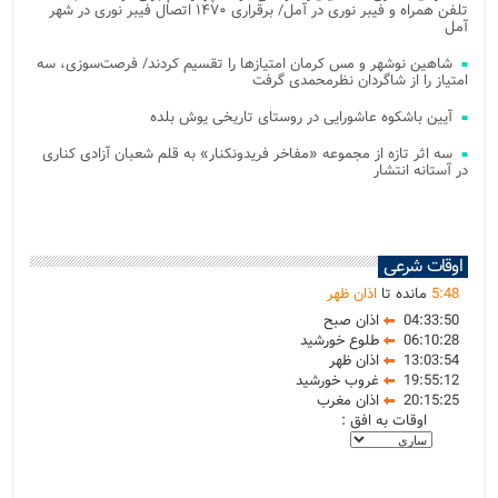
تلفن همراه و فیبر نوری در آمل/ برقراری ۱۴۷۰ اتصال فیبر نوری در شهر
آمل
شاهین نوشهر و مس کرمان امتیازها را تقسیم کردند/ فرصت‌سوزی، سه
امتیاز را از شاگردان نظرمحمدی گرفت
آیین باشکوه عاشورایی در روستای تاریخی یوش بلده
سه اثر تازه از مجموعه «مفاخر فریدونکنار» به قلم شعبان آزادی کناری
در آستانه انتشار
اوقات شرعی
48
:
5
مانده تا
اذان ظهر
04:33:50
اذان صبح
06:10:28
طلوع خورشید
13:03:54
اذان ظهر
19:55:12
غروب خورشید
20:15:25
اذان مغرب
اوقات به افق :