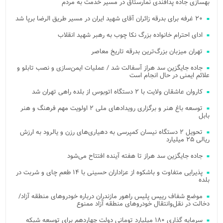
بهسازی جاده پدافندی نمارستاق در مسیر خدمت به مردم
۲۰ غرفه برای بدرقه زائران آقای شهید ایران در مسیر طریق الرضا برپا شد
ادای احترام خانواده بزرگ نکا چوب به رهبر شهید انقلاب
تهران میزبان بزرگ‌ترین بدرقه تاریخ معاصر
جاده جایگزین سد هراز آسفالت شد / عملیات ایمن‌سازی و نصب تابلو و
علائم ایمنی در حال انجام است
کاروان عاشقان ولایت با ۲ دستگاه اتوبوس از بلده راهی تهران شد
توسعه باغ هنر و برگزاری رویدادهای ملی ۲ اولویت مهم فرهنگ و هنر
بابل
تحویل ۲ دستگاه نیسان کمپرسی به دهیاری‌های رزن و یالرود به ارزش
ریالی ۲۵ میلیارد
جاده جایگزین سد هراز تا هفته آینده افتتاح می‌شود
پذیرایی متفاوت و باشکوه از عزاداران حسینی با ۱۴ طعم چای و شربت در
بلده
موضع شفاف رییس پلیس راهور مازندران درباره خودروهای منطقه آزاد/
دخالت در نقل‌وانتقال خودروهای منطقه آزاد ممنوع
سرمایه گذاری ۱۸۰ میلیارد تومانی دولت چهاردهم برای توسعه شبکه