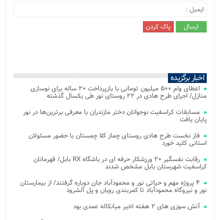
اخبار برگزیده
اعطای وام ۵۰۰ میلیون تومانی با بازپرداخت ۲۰ ساله برای نوسازی
منازل/ اجرای طرح هادی در ۲۲ روستای نور طی یکسال گذشته
مسابقات کراسفیت نوجوانان دختر مازندران با معرفی برترین‌ها در نور
پایان یافت
فاز نخست طرح هادی روستای چماز کلا چمستان با حضور مسئولان
استانی کلید خورد
رقابت نفسگیر ۲۰ ورزشکار حرفه ای در باشگاه RX بابل/ قهرمانان
کراسفیت شهرستان بابل مشخص شدند
۴ پروژه مهم و حیاتی نور و محمودآباد جان دوباره گرفتند/ از بیمارستان
نور و نیروگاه محمودآباد تا کمربندی رویان و پل آلشرود
آتش‌ سوزی‌ های ۲ هفته اخیر میانکاله عمدی بود