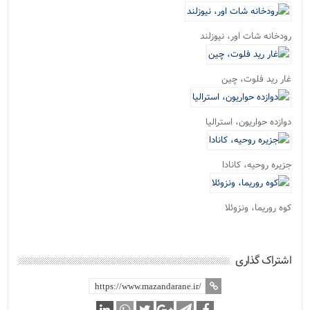
رودخانه شات اور، نیوزلند
غار رید فلوت، چین
دوازده حواریون، استرالیا
جزیره روحیه، کانادا
کوه روریما، ونزوئلا
اشتراک گذاری