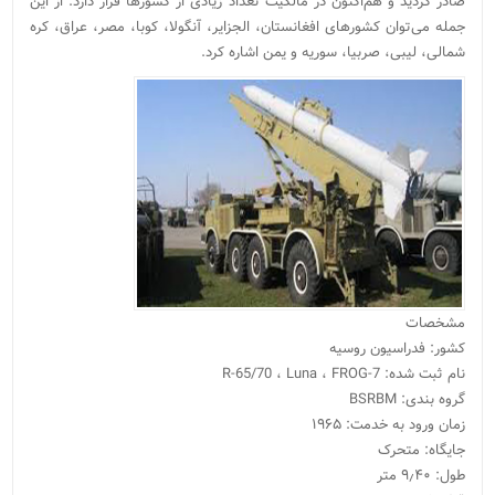
صادر گردید و هم‌اکنون در مالکیت تعداد زیادی از کشورها قرار دارد. از این
جمله می‌توان کشورهای افغانستان، الجزایر، آنگولا، کوبا، مصر، عراق، کره
شمالی، لیبی، صربیا، سوریه و یمن اشاره کرد.
مشخصات
کشور: فدراسیون روسیه
نام ثبت شده: R-65/70 ، Luna ، FROG-7
گروه بندی: BSRBM
زمان ورود به خدمت: ۱۹۶۵
جایگاه: متحرک
طول: ۹٫۴۰ متر