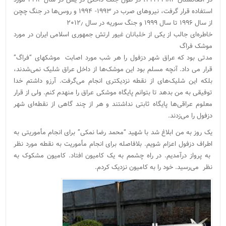
استفاده قرار گرفت، نیروهای صرب در ۱۹۹۳- ۱۹۹۴ و روس‌ها در جنگ چچن
از سال ۱۹۹۶ تا سال ۱۹۹۹ و جنگ سوریه در سال ۲۰۱۲٫
خاطره‌ای جالب از یکی از خلبانان غیور ارتش جمهوری اسلامی ایران در مورد
موشک فراگ
مدتی بود که عراق شهر دزفول را هر شب مورد اصابت موشکهای “فراگ”
قرار می داد. آنچه مسلم بود این موشک‌ها از داخل عراق شلیک نمی‌شدند،
بلکه این شلیک‌های از نقطه نزدیکتری انجام می‌گرفت. آرزو داشتم خدا
توفیقی به من بدهد تا بتوانم پایگاه موشکی عراق را منهدم کنم. ولی از قرار
معلوم عراقی‌ها پایگاه ثابتی نداشتند و هر از چند گاهی از نقطه‌ای شهر
دزفول را می‌زدند.
یک روز به من ابلاغ شد با شهید “محمد رضا نمکی” برای انجام مأموریتی به
اطراف دزفول اعزام شویم. بلافاصله برای انجام مأموریت به نقطه مورد نظر
به پرواز درآمدیم. در راه چشمم به یک کامیون افتاد. کامیون مشکوک به
نظر می‌رسید. خود را به کامیون نزدیک کردم.