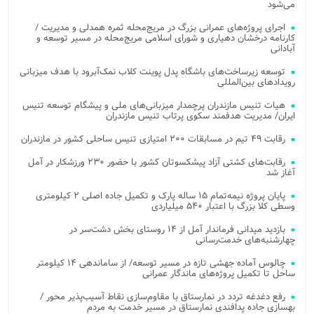
می‌شود
اجرای پروژه‌های عمرانی بزرگ در مریج‌محله ثمره همدلی و مدیریت /
کارنامه درخشان دهیاری و شورای اسلامی مریج‌محله در مسیر توسعه و
آبادانی
توسعه زیرساخت‌های باشگاه پدل پوینت کلاب نمک‌آبرود با هدف میزبانی
رویدادهای بین‌المللی
هیات تنیس مازندران پرچمدار میزبانی‌های ملی و پیشگام توسعه تنیس
ایران/ مدیریت هدفمند سکوی پرتاب تنیس مازندران
رقابت ۴۹ تیم در مسابقات ۲۰۰ امتیازی تنیس ساحلی کشور در مازندران
رقابت‌های کشتی آزاد پیشکسوتان کشور با حضور ۲۳۰ ورزشکار در آمل
آغاز شد
پایان پروژه نیمه‌تمام ۱۵ ساله پارک و تکمیل جاده اصلی ۲ کیلومتری
وسطی کلا بزرگ با اعتبار ۵۴۰ میلیاردی
بازدید میدانی فرماندار آمل از ۱۴ روستای بخش دشت‌سر در
چهارشنبه‌های خدمت‌رسانی
چالوس آماده جهشی تازه در مسیر توسعه/ از ساماندهی ۱۴ کیلومتر
ساحل تا تکمیل پروژه‌های ماندگار عمرانی
رفع دغدغه تردد در نمارستاق با مقاوم‌سازی نقاط آسیب‌پذیر محور /
بهسازی جاده پدافندی نمارستاق در مسیر خدمت به مردم