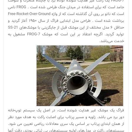
FROG-7 یک راکت غیر هدایت شونده کوتاه برد با جایگاه متحرک و سوخت
جامد است که برای استفاده در میدان جنگ طراحی شده است . FROG نامی
است که ناتو بر روی آن گذاشته است که از واژه Free-Rocket-Over-Ground
برداشت شده است . طراحی مدل ابتدایی فراگ از سال ۱۹۵۰ آغاز گردید و
حداقل ۶ مدل مختلف از این موشک قبل از جایگزینی با موشک‌های SS-21
تولید گردید. اگرچه اعتقاد بر این است که موشک FROG-7 مشغول به
خدمت می‌باشد.
فراگ یک موشک غیر هدایت شونده است، در اصل یک سیستم توپ‌خانه
دور برد می باشد. زاویه و مسیر پرتاب برای اصابت راکت به هدف مورد نظر
از همان ابتدای پرتاب بر اساس یک سری معادلات ریاضی تعیین می شود.
سیستم‌های راکت در مدل‌های اولیه سیستم‌های بی ثباتی بودند، دقت آنها