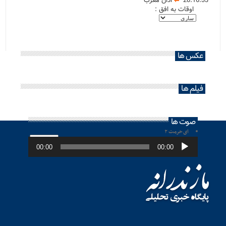
20:16:33
اذان مغرب
اوقات به افق :
عکس ها
فیلم ها
صوت ها
ای حرمت ۲
پخش‌کننده
صوت
00:00
00:00