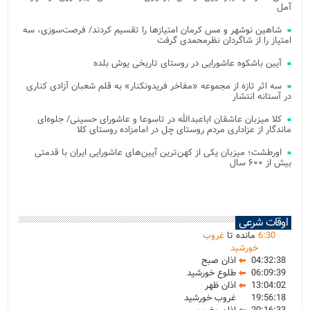
آمل
شاهین نوشهر و مس کرمان امتیازها را تقسیم کردند/ فرصت‌سوزی، سه
امتیاز را از شاگردان نظرمحمدی گرفت
آیین باشکوه عاشورایی در روستای تاریخی یوش بلده
سه اثر تازه از مجموعه «مفاخر فریدونکنار» به قلم شعبان آزادی کناری
در آستانه انتشار
کلا میزبان عاشقان اباعبدالله در تاسوعا و عاشورای حسینی/ جلوه‌ای
ماندگار از عزاداری مردم روستای چل در امامزاده روستای کلا
اورطشت؛ میزبان یکی از کهن‌ترین آیین‌های عاشورایی ایران با قدمتی
بیش از ۶۰۰ سال
اوقات شرعی
30
:
6
مانده تا
غروب
خورشید
04:32:38
اذان صبح
06:09:39
طلوع خورشید
13:04:02
اذان ظهر
19:56:18
غروب خورشید