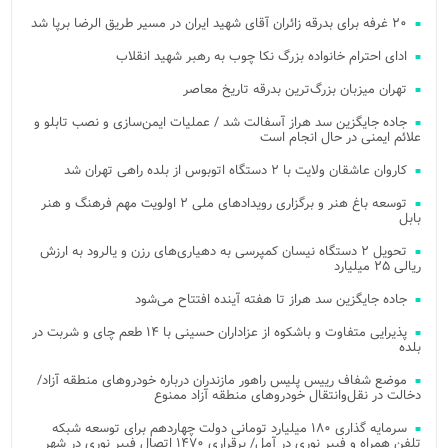
۲۰ غرفه برای بدرقه زائران آقای شهید ایران در مسیر طریق الرضا برپا شد
ادای احترام خانواده بزرگ نکا چوب به رهبر شهید انقلاب
تهران میزبان بزرگ‌ترین بدرقه تاریخ معاصر
جاده جایگزین سد هراز آسفالت شد / عملیات ایمن‌سازی و نصب تابلو و
علائم ایمنی در حال انجام است
کاروان عاشقان ولایت با ۲ دستگاه اتوبوس از بلده راهی تهران شد
توسعه باغ هنر و برگزاری رویدادهای ملی ۲ اولویت مهم فرهنگ و هنر
بابل
تحویل ۲ دستگاه نیسان کمپرسی به دهیاری‌های رزن و یالرود به ارزش
ریالی ۲۵ میلیارد
جاده جایگزین سد هراز تا هفته آینده افتتاح می‌شود
پذیرایی متفاوت و باشکوه از عزاداران حسینی با ۱۴ طعم چای و شربت در
بلده
موضع شفاف رییس پلیس راهور مازندران درباره خودروهای منطقه آزاد/
دخالت در نقل‌وانتقال خودروهای منطقه آزاد ممنوع
سرمایه گذاری ۱۸۰ میلیارد تومانی دولت چهاردهم برای توسعه شبکه
تلفن همراه و فیبر نوری در آمل/ برقراری ۱۴۷۰ اتصال فیبر نوری در شهر