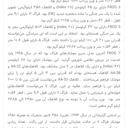
قطر ۰٫۳۲ متر و وزن پرتاب ۱۷۶۰ کیلو گرم بود.
FROG 3 دارای برد ۴۵ کیلومتر (۲۸ miles) و کلاهک ۳۵۸ کیلوگرمی تجهیز
شده با یک سر جنگی با ماده منفجره شدید (HE) بود. فراگ ۳ دارای ۹٫۱ متر
طول ، قطر ۰٫۴۲متر و وزن پرتاب ۲۱۷۵ کیلو گرم بود.
FROG 5 دارای برد ۳۲ کیلومتر (۲۰ miles) و کلاهک ۵۰۳ کیلوگرمی مجز به
یک سر جنگی هسته‌ای بود. اعتقاد بر این است که ای سرجنگی می‌توانسته
قدرتی بین ۲۰ الی ۱۰۰ کیلو تن را داشته باشد. فراگ ۵ دارای طول ۱۰٫۶ متر
، قطر ۰٫۵۴ متر و وزن پرتاب ۲۲۸۷ کیلو گرم بود .
FROG 7 آخرین مدل سری موشک‌های فراگ بود که در سال ۱۹۶۵ وارد
خدمت در نیروی نظامی شوروی گردید. این موشک دارای برد ۶۸ کیلومتر
(۴۲ miles) و دارای یک کلاهک در ۶ مدل مختلف بود. کلاهک‌های AA-22 و
AA-38 کلاهک هسته‌ای بودند که قدرتی بین ۳ الی ۵ کیلو تن را برای
موشک فراهم می‌ساختند . کلاهک AA-53 می‌توانست قدرتی بین ۵ تا ۲۰۰
کیلو تن را فراهم سازد. علاوه بر این، فراگ ۷ می‌توانست کلاهک‌های
خوشه‌ای و شیمیایی را حمل نماید. فراگ ۷ دارای طول ۹٫۴ متر ، قطر ۰٫۵۴
متر بود. وزن پرتاب آن با توجه به نوع کلاهک آن بین ۲۴۵۰ الی ۲۴۸۵
کیلو گرم متغیر است.
بر اساس گزارشاتی در سال ۱۹۹۴، تقریبا ۳۵۰ لانچر متحرک به همراه ۱۴۵۰
موشک فراگ ۷ در حالت عملیاتی قرار داشتند. از این راکت تعداد زیادی