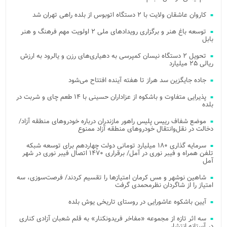
کاروان عاشقان ولایت با ۲ دستگاه اتوبوس از بلده راهی تهران شد
توسعه باغ هنر و برگزاری رویدادهای ملی ۲ اولویت مهم فرهنگ و هنر
بابل
تحویل ۲ دستگاه نیسان کمپرسی به دهیاری‌های رزن و یالرود به ارزش
ریالی ۲۵ میلیارد
جاده جایگزین سد هراز تا هفته آینده افتتاح می‌شود
پذیرایی متفاوت و باشکوه از عزاداران حسینی با ۱۴ طعم چای و شربت در
بلده
موضع شفاف رییس پلیس راهور مازندران درباره خودروهای منطقه آزاد/
دخالت در نقل‌وانتقال خودروهای منطقه آزاد ممنوع
سرمایه گذاری ۱۸۰ میلیارد تومانی دولت چهاردهم برای توسعه شبکه
تلفن همراه و فیبر نوری در آمل/ برقراری ۱۴۷۰ اتصال فیبر نوری در شهر
آمل
شاهین نوشهر و مس کرمان امتیازها را تقسیم کردند/ فرصت‌سوزی، سه
امتیاز را از شاگردان نظرمحمدی گرفت
آیین باشکوه عاشورایی در روستای تاریخی یوش بلده
سه اثر تازه از مجموعه «مفاخر فریدونکنار» به قلم شعبان آزادی کناری
در آستانه انتشار