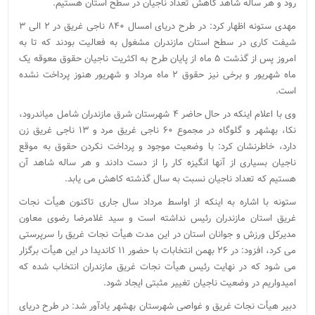
رود و هر ساله شاهد کاهش تعداد ناجیان در سطح استان هستیم.
مهدی ستونه اظهار کرد: در طرح دریای امسال ۸۴۰ ناجی غریق در ۲ الی ۳
شیفت کاری در سطح استان مازندران مشغول به فعالیت بودند که تا به
امروز پس از گذشت ۵ ماه از پایان طرح به اکثریت ناجیان حقوق معوقه یک
ماه شهریور و برخی نیز حقوق ۲ ماه مرداد و شهریور هنوز پرداخت نشده
است.
وی با اعلام اینکه در حال حاضر ۴ شهرستان شرق مازندران شامل میاندرود،
نکا، بهشهر و گلوگاه در مجموع ۶۰ ناجی غریق مرد و ۱۳ ناجی غریق زن
دارد، خاطرنشان کرد: با وضعیت موجود و پرداخت نکردن حقوق به موقع
ناجیان بسیاری از آنها انگیزه کار را از دست دادند و هر ساله شاهد آن
هستیم که تعداد ناجیان نسبت به سال گذشته کاهش می یابد.
ستونه با اشاره به اینکه از اواسط مرداد سال جاری تاکنون هیأت نجات
غریق استان مازندران رئیس نداشته است و سید غلامرضا رضوی معاون
مدیرکل ورزش و جوانان استان در این مدت هیأت نجات غریق را سرپرستی
می کرد، افزود: در ۲۶ بهمن انتخابات با حضور ۱۱ کاندیدا در این هیأت برگزار
می شود که در نهایت رئیس هیأت نجات غریق مازندران انتخاب شده که
امیدواریم در وضعیت ناجیان تغییر مثبتی ایجاد شود.
دبیر هیأت نجات غریق و غواصی شهرستان بهشهر یادآور شد: در طرح دریای