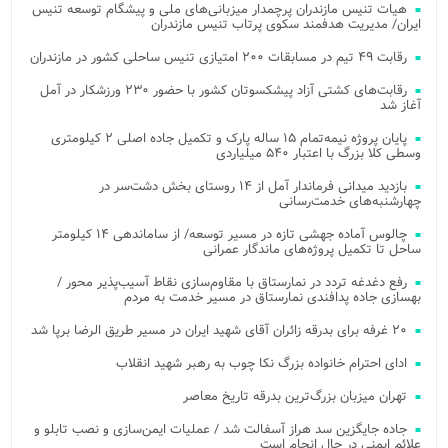
هیات تنیس مازندران پرچمدار میزبانی‌های ملی و پیشگام توسعه تنیس
ایران/ مدیریت هدفمند سکوی پرتاب تنیس مازندران
رقابت ۴۹ تیم در مسابقات ۲۰۰ امتیازی تنیس ساحلی کشور در مازندران
رقابت‌های کشتی آزاد پیشکسوتان کشور با حضور ۲۳۰ ورزشکار در آمل
آغاز شد
پایان پروژه نیمه‌تمام ۱۵ ساله پارک و تکمیل جاده اصلی ۲ کیلومتری
وسطی کلا بزرگ با اعتبار ۵۴۰ میلیاردی
بازدید میدانی فرماندار آمل از ۱۴ روستای بخش دشت‌سر در
چهارشنبه‌های خدمت‌رسانی
چالوس آماده جهشی تازه در مسیر توسعه/ از ساماندهی ۱۴ کیلومتر
ساحل تا تکمیل پروژه‌های ماندگار عمرانی
رفع دغدغه تردد در نمارستاق با مقاوم‌سازی نقاط آسیب‌پذیر محور /
بهسازی جاده پدافندی نمارستاق در مسیر خدمت به مردم
۲۰ غرفه برای بدرقه زائران آقای شهید ایران در مسیر طریق الرضا برپا شد
ادای احترام خانواده بزرگ نکا چوب به رهبر شهید انقلاب
تهران میزبان بزرگ‌ترین بدرقه تاریخ معاصر
جاده جایگزین سد هراز آسفالت شد / عملیات ایمن‌سازی و نصب تابلو و
علائم ایمنی در حال انجام است