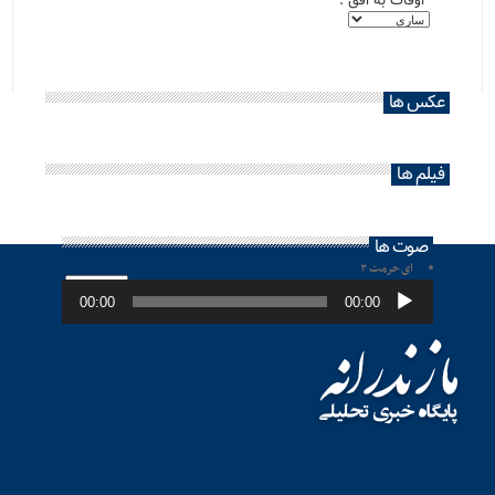
اوقات به افق :
عکس ها
فیلم ها
صوت ها
ای حرمت ۲
پخش‌کننده
صوت
00:00
00:00