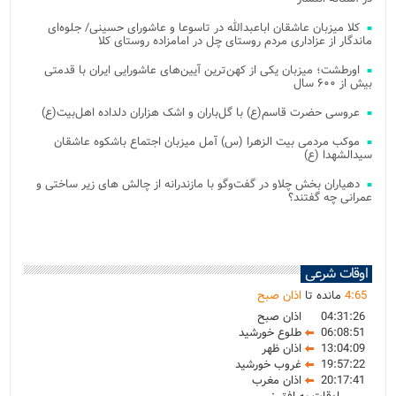
کلا میزبان عاشقان اباعبدالله در تاسوعا و عاشورای حسینی/ جلوه‌ای
ماندگار از عزاداری مردم روستای چل در امامزاده روستای کلا
اورطشت؛ میزبان یکی از کهن‌ترین آیین‌های عاشورایی ایران با قدمتی
بیش از ۶۰۰ سال
عروسی حضرت قاسم(ع) با گل‌باران و اشک هزاران دلداده اهل‌بیت(ع)
موکب مردمی بیت‌ الزهرا (س) آمل میزبان اجتماع باشکوه عاشقان
سیدالشهدا (ع)
دهیاران بخش چلاو در گفت‌وگو با مازندرانه از چالش های زیر ساختی و
عمرانی چه گفتند؟
اوقات شرعی
65
:
4
مانده تا
اذان صبح
04:31:26
اذان صبح
06:08:51
طلوع خورشید
13:04:09
اذان ظهر
19:57:22
غروب خورشید
20:17:41
اذان مغرب