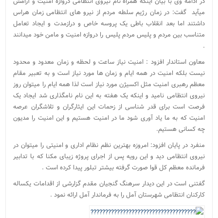
در ادامه وی با بیان اینکه همراه نام نیروی انتظامی دروازه امنیت و آرامش
میآید گفت: در زمان رژیم سلطه مردم از نیرو های انتظامی زمان هراس
داشتند اما بعد انقلاب باطی یک پروسه خاص و درازمدت و ایجاد تعامل
متناسب بین مردم و پلیس مردم پلیس را دروازه امنیت و مامن خود میدانند
.
معاون استاندار افزود : امنیت نیاز ساعت و لحظه و زمان معدود و محدود
نیست بلکه امنیت در همه ایام و زمان ها مورد نیاز است و به تعبیر مقام
معظم رهبری امنیت مثل اکسیژن مورد نیاز است لذا همه ایام را میتوان روز
نیروی انتظامی نامید و اینکه یک هفته به این نام نامگذاری شد ایجاد یک
فرصت است برای قدر شناسی از زحمات این ایثارگران و تلاشگران عرصه
امنیت که به ما یاد آوری شود ما در امنیت هستیم و این امنیت را مدیون
چه کسانی هستیم.
منفرد در پایان افزود: امروزه بهترین نظم نظام اداری و امنیتی را میتوان در
نیروی انتظامی دید و این رویه پس از اجرای پروژه زیبای مکنا که با تدابیر
فرمانده معظم کل قوا صورت گرفته بیشتر تبلور پیدا کرده است .
گفتنی است در این دیدار سرهنگ گنجیان مقدم گزارشی از اقدامات یکساله
کارکنان انتظامی شهرستان آمل را به فرماندار آمل ارائه نمود .