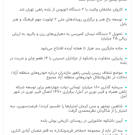
کاروان عاشقان ولایت با ۲ دستگاه اتوبوس از بلده راهی تهران شد
توسعه باغ هنر و برگزاری رویدادهای ملی ۲ اولویت مهم فرهنگ و هنر
بابل
تحویل ۲ دستگاه نیسان کمپرسی به دهیاری‌های رزن و یالرود به ارزش
ریالی ۲۵ میلیارد
جاده جایگزین سد هراز تا هفته آینده افتتاح می‌شود
پذیرایی متفاوت و باشکوه از عزاداران حسینی با ۱۴ طعم چای و شربت در
بلده
موضع شفاف رییس پلیس راهور مازندران درباره خودروهای منطقه آزاد/
دخالت در نقل‌وانتقال خودروهای منطقه آزاد ممنوع
سرمایه گذاری ۱۸۰ میلیارد تومانی دولت چهاردهم برای توسعه شبکه
تلفن همراه و فیبر نوری در آمل/ برقراری ۱۴۷۰ اتصال فیبر نوری در شهر
آمل
شاهین نوشهر و مس کرمان امتیازها را تقسیم کردند/ فرصت‌سوزی، سه
امتیاز را از شاگردان نظرمحمدی گرفت
آیین باشکوه عاشورایی در روستای تاریخی یوش بلده
سه اثر تازه از مجموعه «مفاخر فریدونکنار» به قلم شعبان آزادی کناری