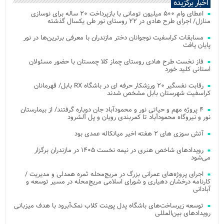
اخبار برگزیده
اعطای وام ۵۰۰ میلیون تومانی با بازپرداخت ۲۰ ساله برای نوسازی
منازل/ اجرای طرح هادی در ۲۲ روستای نور طی یکسال گذشته
مسابقات کراسفیت نوجوانان دختر مازندران با معرفی برترین‌ها در نور
پایان یافت
فاز نخست طرح هادی روستای چماز کلا چمستان با حضور مسئولان
استانی کلید خورد
رقابت نفسگیر ۲۰ ورزشکار حرفه ای در باشگاه RX بابل/ قهرمانان
کراسفیت شهرستان بابل مشخص شدند
۴ پروژه مهم و حیاتی نور و محمودآباد جان دوباره گرفتند/ از بیمارستان
نور و نیروگاه محمودآباد تا کمربندی رویان و پل آلشرود
آتش‌ سوزی‌ های ۲ هفته اخیر میانکاله عمدی بود
رویدادهای شاخص هنری در نیمه نخست ۱۴۰۵ در مازندران برگزار
می‌شود
اجرای پروژه‌های عمرانی بزرگ در مریج‌محله ثمره همدلی و مدیریت /
کارنامه درخشان دهیاری و شورای اسلامی مریج‌محله در مسیر توسعه و
آبادانی
توسعه زیرساخت‌های باشگاه پدل پوینت کلاب نمک‌آبرود با هدف میزبانی
رویدادهای بین‌المللی