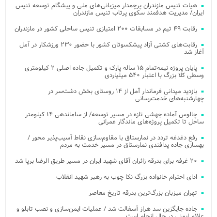
هیات تنیس مازندران پرچمدار میزبانی‌های ملی و پیشگام توسعه تنیس
ایران/ مدیریت هدفمند سکوی پرتاب تنیس مازندران
رقابت ۴۹ تیم در مسابقات ۲۰۰ امتیازی تنیس ساحلی کشور در مازندران
رقابت‌های کشتی آزاد پیشکسوتان کشور با حضور ۲۳۰ ورزشکار در آمل
آغاز شد
پایان پروژه نیمه‌تمام ۱۵ ساله پارک و تکمیل جاده اصلی ۲ کیلومتری
وسطی کلا بزرگ با اعتبار ۵۴۰ میلیاردی
بازدید میدانی فرماندار آمل از ۱۴ روستای بخش دشت‌سر در
چهارشنبه‌های خدمت‌رسانی
چالوس آماده جهشی تازه در مسیر توسعه/ از ساماندهی ۱۴ کیلومتر
ساحل تا تکمیل پروژه‌های ماندگار عمرانی
رفع دغدغه تردد در نمارستاق با مقاوم‌سازی نقاط آسیب‌پذیر محور /
بهسازی جاده پدافندی نمارستاق در مسیر خدمت به مردم
۲۰ غرفه برای بدرقه زائران آقای شهید ایران در مسیر طریق الرضا برپا شد
ادای احترام خانواده بزرگ نکا چوب به رهبر شهید انقلاب
تهران میزبان بزرگ‌ترین بدرقه تاریخ معاصر
جاده جایگزین سد هراز آسفالت شد / عملیات ایمن‌سازی و نصب تابلو و
علائم ایمنی در حال انجام است