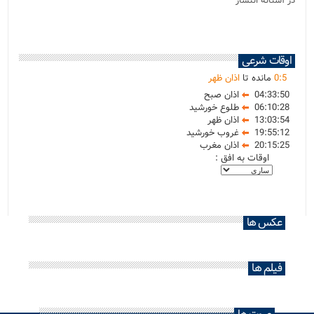
در آستانه انتشار
اوقات شرعی
5
:
0
مانده تا
اذان ظهر
04:33:50
اذان صبح
06:10:28
طلوع خورشید
13:03:54
اذان ظهر
19:55:12
غروب خورشید
20:15:25
اذان مغرب
اوقات به افق :
عکس ها
فیلم ها