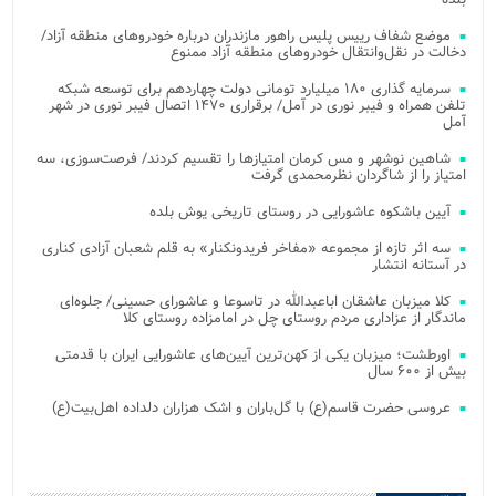
موضع شفاف رییس پلیس راهور مازندران درباره خودروهای منطقه آزاد/
دخالت در نقل‌وانتقال خودروهای منطقه آزاد ممنوع
سرمایه گذاری ۱۸۰ میلیارد تومانی دولت چهاردهم برای توسعه شبکه
تلفن همراه و فیبر نوری در آمل/ برقراری ۱۴۷۰ اتصال فیبر نوری در شهر
آمل
شاهین نوشهر و مس کرمان امتیازها را تقسیم کردند/ فرصت‌سوزی، سه
امتیاز را از شاگردان نظرمحمدی گرفت
آیین باشکوه عاشورایی در روستای تاریخی یوش بلده
سه اثر تازه از مجموعه «مفاخر فریدونکنار» به قلم شعبان آزادی کناری
در آستانه انتشار
کلا میزبان عاشقان اباعبدالله در تاسوعا و عاشورای حسینی/ جلوه‌ای
ماندگار از عزاداری مردم روستای چل در امامزاده روستای کلا
اورطشت؛ میزبان یکی از کهن‌ترین آیین‌های عاشورایی ایران با قدمتی
بیش از ۶۰۰ سال
عروسی حضرت قاسم(ع) با گل‌باران و اشک هزاران دلداده اهل‌بیت(ع)