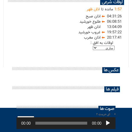
اوقات شرعی
57
:
1
مانده تا
اذان ظهر
04:31:26
اذان صبح
06:08:51
طلوع خورشید
13:04:09
اذان ظهر
19:57:22
غروب خورشید
20:17:41
اذان مغرب
اوقات به افق :
عکس ها
فیلم ها
صوت ها
ای حرمت ۲
پخش‌کننده
صوت
00:00
00:00