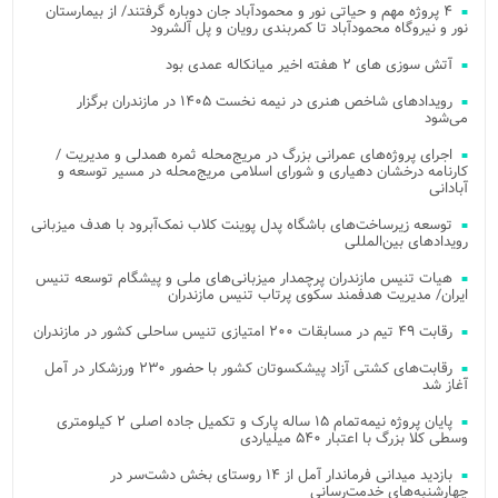
۴ پروژه مهم و حیاتی نور و محمودآباد جان دوباره گرفتند/ از بیمارستان
نور و نیروگاه محمودآباد تا کمربندی رویان و پل آلشرود
آتش‌ سوزی‌ های ۲ هفته اخیر میانکاله عمدی بود
رویدادهای شاخص هنری در نیمه نخست ۱۴۰۵ در مازندران برگزار
می‌شود
اجرای پروژه‌های عمرانی بزرگ در مریج‌محله ثمره همدلی و مدیریت /
کارنامه درخشان دهیاری و شورای اسلامی مریج‌محله در مسیر توسعه و
آبادانی
توسعه زیرساخت‌های باشگاه پدل پوینت کلاب نمک‌آبرود با هدف میزبانی
رویدادهای بین‌المللی
هیات تنیس مازندران پرچمدار میزبانی‌های ملی و پیشگام توسعه تنیس
ایران/ مدیریت هدفمند سکوی پرتاب تنیس مازندران
رقابت ۴۹ تیم در مسابقات ۲۰۰ امتیازی تنیس ساحلی کشور در مازندران
رقابت‌های کشتی آزاد پیشکسوتان کشور با حضور ۲۳۰ ورزشکار در آمل
آغاز شد
پایان پروژه نیمه‌تمام ۱۵ ساله پارک و تکمیل جاده اصلی ۲ کیلومتری
وسطی کلا بزرگ با اعتبار ۵۴۰ میلیاردی
بازدید میدانی فرماندار آمل از ۱۴ روستای بخش دشت‌سر در
چهارشنبه‌های خدمت‌رسانی