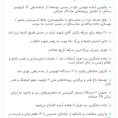
چالوس آماده جهشی تازه در مسیر توسعه/ از ساماندهی ۱۴ کیلومتر
ساحل تا تکمیل پروژه‌های ماندگار عمرانی
رفع دغدغه تردد در نمارستاق با مقاوم‌سازی نقاط آسیب‌پذیر محور /
بهسازی جاده پدافندی نمارستاق در مسیر خدمت به مردم
۲۰ غرفه برای بدرقه زائران آقای شهید ایران در مسیر طریق الرضا برپا شد
ادای احترام خانواده بزرگ نکا چوب به رهبر شهید انقلاب
تهران میزبان بزرگ‌ترین بدرقه تاریخ معاصر
جاده جایگزین سد هراز آسفالت شد / عملیات ایمن‌سازی و نصب تابلو و
علائم ایمنی در حال انجام است
کاروان عاشقان ولایت با ۲ دستگاه اتوبوس از بلده راهی تهران شد
توسعه باغ هنر و برگزاری رویدادهای ملی ۲ اولویت مهم فرهنگ و هنر
بابل
تحویل ۲ دستگاه نیسان کمپرسی به دهیاری‌های رزن و یالرود به ارزش
ریالی ۲۵ میلیارد
جاده جایگزین سد هراز تا هفته آینده افتتاح می‌شود
پذیرایی متفاوت و باشکوه از عزاداران حسینی با ۱۴ طعم چای و شربت در
بلده