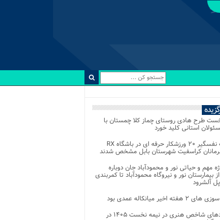
رگزیده
خست طرح هادی روستای چماز کلا چمستان با
ئولان استانی کلید خورد
رقابت نفسگیر ۲۰ ورزشکار حرفه ای در باشگاه RX
هرمانان کراسفیت شهرستان بابل مشخص شدند
وژه مهم و حیاتی نور و محمودآباد جان دوباره
از بیمارستان نور و نیروگاه محمودآباد تا کمربندی
پل آلشرود
 ۲ هفته اخیر میانکاله عمدی بود
رویدادهای شاخص هنری در نیمه نخست ۱۴۰۵ در