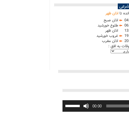
شرعی
نده تا
اذان ظهر
04
اذان صبح
06
طلوع خورشید
13
اذان ظهر
19
غروب خورشید
20
اذان مغرب
وقات به افق :
برای
افزایش
00:00
یا
کاهش
صدا
از
کلیدهای
بالا
و
پایین