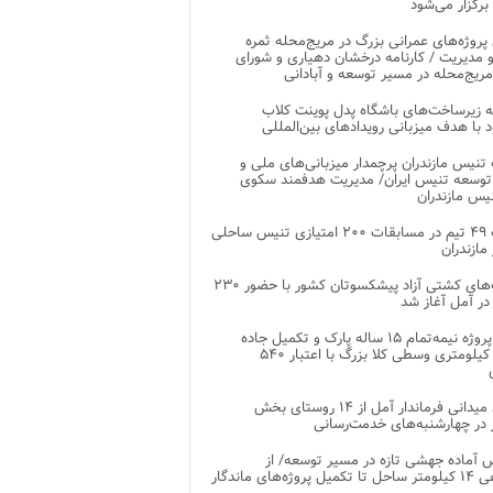
 برگزار می‌شود
 پروژه‌های عمرانی بزرگ در مریج‌محله ثمره
 مدیریت / کارنامه درخشان دهیاری و شورای
ریج‌محله در مسیر توسعه و آبادانی
 زیرساخت‌های باشگاه پدل پوینت کلاب
د با هدف میزبانی رویدادهای بین‌المللی
تنیس مازندران پرچمدار میزبانی‌های ملی و
توسعه تنیس ایران/ مدیریت هدفمند سکوی
یس مازندران
رقابت ۴۹ تیم در مسابقات ۲۰۰ امتیازی تنیس ساحلی
مازندران
رقابت‌های کشتی آزاد پیشکسوتان کشور با حضور ۲۳۰
در آمل آغاز شد
پایان پروژه نیمه‌تمام ۱۵ ساله پارک و تکمیل جاده
اصلی ۲ کیلومتری وسطی کلا بزرگ با اعتبار ۵۴۰
بازدید میدانی فرماندار آمل از ۱۴ روستای بخش
در چهارشنبه‌های خدمت‌رسانی
 آماده جهشی تازه در مسیر توسعه/ از
ساماندهی ۱۴ کیلومتر ساحل تا تکمیل پروژه‌های ماندگار