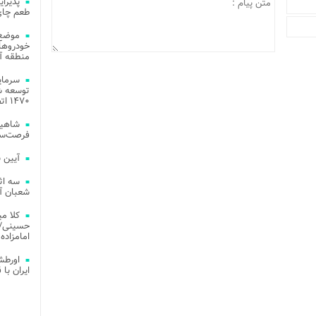
طعم چای
موضع 
خودروهای
منطقه آز
توسعه شب
۱۴۷۰ اتصال فیبر نوری در شهر آمل
شاهین
فرصت‌سو
آیین 
سه اث
شعبان آز
کلا می
حسینی/ ج
امامزاده
اورطش
ایران با قد