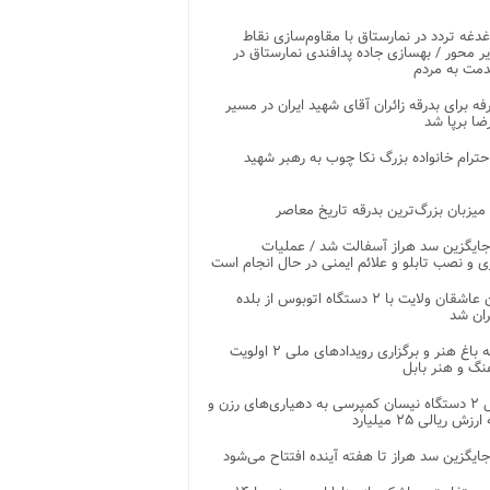
غدغه تردد در نمارستاق با مقاوم‌سازی نقاط
ر محور / بهسازی جاده پدافندی نمارستاق در
مت به مردم
غرفه برای بدرقه زائران آقای شهید ایران در مسیر
ضا برپا شد
احترام خانواده بزرگ نکا چوب به رهبر شهید
 میزبان بزرگ‌ترین بدرقه تاریخ معاصر
جایگزین سد هراز آسفالت شد / عملیات
ی و نصب تابلو و علائم ایمنی در حال انجام است
کاروان عاشقان ولایت با ۲ دستگاه اتوبوس از بلده
ران شد
توسعه باغ هنر و برگزاری رویدادهای ملی ۲ اولویت
نگ و هنر بابل
تحویل ۲ دستگاه نیسان کمپرسی به دهیاری‌های رزن و
زش ریالی ۲۵ میلیارد
جایگزین سد هراز تا هفته آینده افتتاح می‌شود