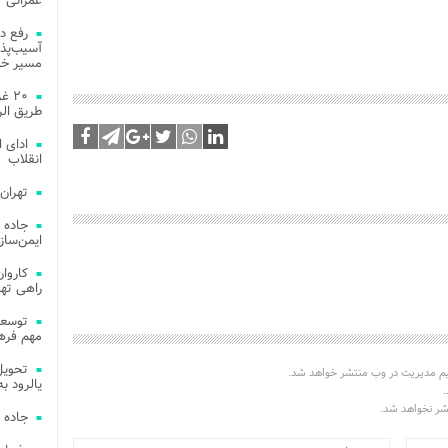
عمرانی
رفع د
آسیب‌پذی
مسیر خد
۲۰ 
طریق الر
ادای 
انقلاب
تهران
جاده 
ایمن‌ساز
راهی ته
مهم فره
یم مدیریت در وب منتشر خواهد شد.
یالرود به ار
.
تشر نخواهد شد.
جاده 