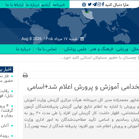
مارا دنبال کنید
خبرنامه
آرشیو
درباره ما
ارتباط با ما
شنبه ۱۷ مرداد ۱۴۰۵-
Aug 8 2026
لملل
ورزشی
فرهنگ و هنر
علمی پزشکی
تماس با ما
درباره ما
اخبار ب
فاز ن
حضور مس
تخدامی آموزش و پرورش اعلام شد+اسامی
بابل/ ق
شاپور محمدزاده مدیر کل دبیرخانه هیأت مرکزی گزینش وزارت آموزش
۴ پر
و پرورش با اشاره به اعلام نتایج نهایی گزینش پذیرفته‌شدگان آزمون
گرفتند/ 
استخدامی، اظهار داشت: کار گزینش این افراد را طی مدت ۲۰ روز به
رویان و 
پایان رساندیم و اسامی تأیید صلاحیت‌شدگان به امور اداری وزارت
آتش‌ سوزی‌ های
آموزش و پرورش اعلام شد. وی افزود: پذیرفته شدگان از نیمه بهمن […]