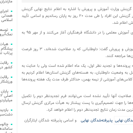
مازندران
گزینش وزارت آموزش و پرورش با اشاره به اعلام نتایج نهایی گزینش
اجرای
همدلی و
پذیرفته‌شدگان آزمون استخدامی، اظهار داشت: کار گزینش این افراد را طی مدت ۲۰ روز به پایان رساندیم و اسامی تأیید
اسلامی م
ش اعلام شد.
توسعه
وی افزود: پذیرفته شدگان از نیمه بهمن کلاس‌های آموزش معلمی را در دانشگاه فرهنگیان آغاز می‌کنند و از مهر ۹۵ به
نمک‌آبرو
هیات 
پیشگام 
مدیر کل دبیرخانه هیأت مرکزی گزینش وزارت آموزش و پرورش گفت: داوطلبانی که رد صلاحیت شده‌اند، ۳ روز فرصت
پرتاب تن
‌ها مراجعه کنند.
 پرونده‌ها و تجدید نظر اول، یک ماه اعلام شده است ولی با عنایت به
کشور در 
ل به وضعیت داوطلبان، به هسته‌های گزینش استان‌ها اعلام کردیم به
اس‌های آموزشی از نیمه بهمن، حداکثر ظرف مدت یک هفته پرونده‌ها
ورزشکار 
ل صلاحیت آنها تأیید نشده است می‌توانند فرم تجدیدنظر دوم را تکمیل
میلیاردی
ه‌ها را جهت تصمیم‌گیری با پست پیشتاز به هیأت مرکزی گزینش ارسال
رین مدت زمان نتایج تجدیدنظر دوم را اعلام خواهد کرد.
دشت‌سر 
پذیرفته‌شدگان نهایی
و اسامی پذیرفته شدگان ایثارگران
چالوس