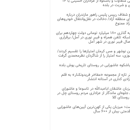
پذیرایی متفاوت و باشکوه از عزاداران حسینی با ۱۴
 و شربت در بلده
شفاف رییس پلیس راهور مازندران درباره
 منطقه آزاد/ دخالت در نقل‌وانتقال خودروهای
اد ممنوع
سرمایه گذاری ۱۸۰ میلیارد تومانی دولت چهاردهم برای
که تلفن همراه و فیبر نوری در آمل/ برقراری
 نوشهر و مس کرمان امتیازها را تقسیم کردند/
زی، سه امتیاز را از شاگردان نظرمحمدی گرفت
باشکوه عاشورایی در روستای تاریخی یوش بلده
ر تازه از مجموعه «مفاخر فریدونکنار» به قلم
ادی کناری در آستانه انتشار
زبان عاشقان اباعبدالله در تاسوعا و عاشورای
لوه‌ای ماندگار از عزاداری مردم روستای چل در
 روستای کلا
ت؛ میزبان یکی از کهن‌ترین آیین‌های عاشورایی
متی بیش از ۶۰۰ سال