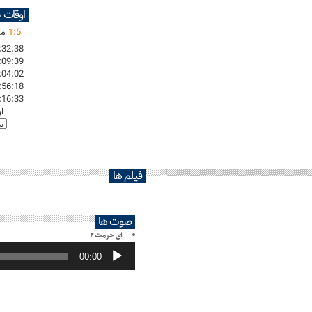
اوقات 
5
:
1
ما
:32:38
:09:39
:04:02
:56:18
:16:33
ا
فیلم ها
صوت ها
ای حرمت ۲
پخش‌کننده
صوت
00:00