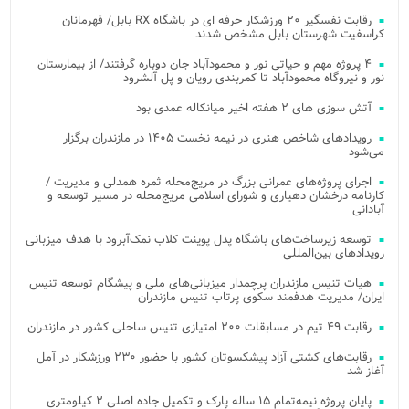
رقابت نفسگیر ۲۰ ورزشکار حرفه ای در باشگاه RX بابل/ قهرمانان
کراسفیت شهرستان بابل مشخص شدند
۴ پروژه مهم و حیاتی نور و محمودآباد جان دوباره گرفتند/ از بیمارستان
نور و نیروگاه محمودآباد تا کمربندی رویان و پل آلشرود
آتش‌ سوزی‌ های ۲ هفته اخیر میانکاله عمدی بود
رویدادهای شاخص هنری در نیمه نخست ۱۴۰۵ در مازندران برگزار
می‌شود
اجرای پروژه‌های عمرانی بزرگ در مریج‌محله ثمره همدلی و مدیریت /
کارنامه درخشان دهیاری و شورای اسلامی مریج‌محله در مسیر توسعه و
آبادانی
توسعه زیرساخت‌های باشگاه پدل پوینت کلاب نمک‌آبرود با هدف میزبانی
رویدادهای بین‌المللی
هیات تنیس مازندران پرچمدار میزبانی‌های ملی و پیشگام توسعه تنیس
ایران/ مدیریت هدفمند سکوی پرتاب تنیس مازندران
رقابت ۴۹ تیم در مسابقات ۲۰۰ امتیازی تنیس ساحلی کشور در مازندران
رقابت‌های کشتی آزاد پیشکسوتان کشور با حضور ۲۳۰ ورزشکار در آمل
آغاز شد
پایان پروژه نیمه‌تمام ۱۵ ساله پارک و تکمیل جاده اصلی ۲ کیلومتری