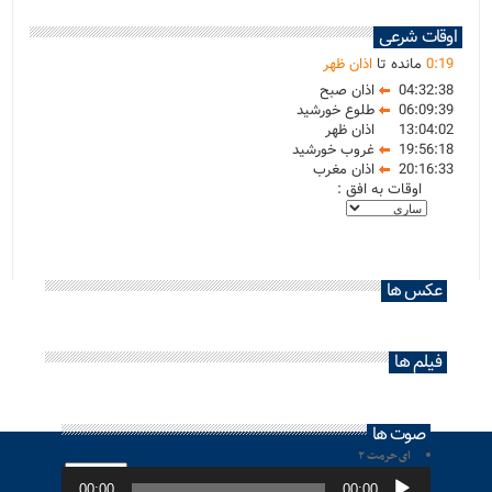
اوقات شرعی
19
:
0
مانده تا
اذان ظهر
04:32:38
اذان صبح
06:09:39
طلوع خورشید
13:04:02
اذان ظهر
19:56:18
غروب خورشید
20:16:33
اذان مغرب
اوقات به افق :
عکس ها
فیلم ها
صوت ها
ای حرمت ۲
پخش‌کننده
صوت
00:00
00:00