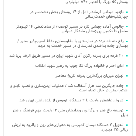
وسطی کلا بزرگ با اعتبار ۵۴۰ میلیاردی
بازدید میدانی فرماندار آمل از ۱۴ روستای بخش دشت‌سر در
چهارشنبه‌های خدمت‌رسانی
چالوس آماده جهشی تازه در مسیر توسعه/ از ساماندهی ۱۴ کیلومتر
ساحل تا تکمیل پروژه‌های ماندگار عمرانی
رفع دغدغه تردد در نمارستاق با مقاوم‌سازی نقاط آسیب‌پذیر محور /
بهسازی جاده پدافندی نمارستاق در مسیر خدمت به مردم
۲۰ غرفه برای بدرقه زائران آقای شهید ایران در مسیر طریق الرضا برپا شد
ادای احترام خانواده بزرگ نکا چوب به رهبر شهید انقلاب
تهران میزبان بزرگ‌ترین بدرقه تاریخ معاصر
جاده جایگزین سد هراز آسفالت شد / عملیات ایمن‌سازی و نصب تابلو و
علائم ایمنی در حال انجام است
کاروان عاشقان ولایت با ۲ دستگاه اتوبوس از بلده راهی تهران شد
توسعه باغ هنر و برگزاری رویدادهای ملی ۲ اولویت مهم فرهنگ و هنر
بابل
تحویل ۲ دستگاه نیسان کمپرسی به دهیاری‌های رزن و یالرود به ارزش
ریالی ۲۵ میلیارد