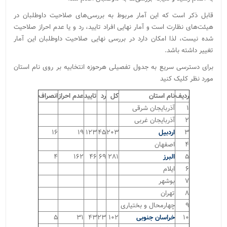
قابل ذکر است که این آمار مربوط به بررسی‌های صلاحیت داوطلبان در
هیئت‌‌های نظارت است و آمار نهایی افراد تایید، رد و یا عدم احراز صلاحیت
شده نیست، لذا امکان دارد در بررسی نهایی صلاحیت داوطلبان این آمار
تغییر داشته باشد.
برای دسترسی سریع به جدول تفصیلی هرحوزه انتخابیه بر روی نام استان
مورد نظر کلیک کنید
ردیف
نام استان
کل
رد
تایید
عدم احراز
انصراف
۱
آذربایجان شرقی
۲
آذربایجان غربی
۳
اردبیل
۲۰۳
۴۵
۱۲۳
۱۹
۱۶
۴
اصفهان
۵
البرز
۲۸۱
۶۹
۴۶
۱۶۲
۴
۶
ایلام
۷
بوشهر
۸
تهران
۹
چهارمحال و بختیاری
۱۰
خراسان جنوبی
۱۰۲
۲۳
۴۳
۳۱
۵