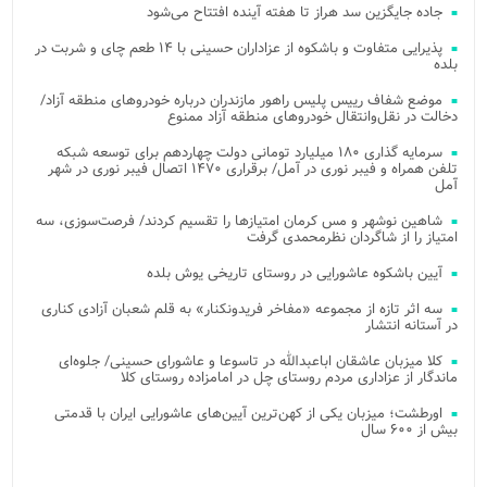
جاده جایگزین سد هراز تا هفته آینده افتتاح می‌شود
پذیرایی متفاوت و باشکوه از عزاداران حسینی با ۱۴ طعم چای و شربت در
بلده
موضع شفاف رییس پلیس راهور مازندران درباره خودروهای منطقه آزاد/
دخالت در نقل‌وانتقال خودروهای منطقه آزاد ممنوع
سرمایه گذاری ۱۸۰ میلیارد تومانی دولت چهاردهم برای توسعه شبکه
تلفن همراه و فیبر نوری در آمل/ برقراری ۱۴۷۰ اتصال فیبر نوری در شهر
آمل
شاهین نوشهر و مس کرمان امتیازها را تقسیم کردند/ فرصت‌سوزی، سه
امتیاز را از شاگردان نظرمحمدی گرفت
آیین باشکوه عاشورایی در روستای تاریخی یوش بلده
سه اثر تازه از مجموعه «مفاخر فریدونکنار» به قلم شعبان آزادی کناری
در آستانه انتشار
کلا میزبان عاشقان اباعبدالله در تاسوعا و عاشورای حسینی/ جلوه‌ای
ماندگار از عزاداری مردم روستای چل در امامزاده روستای کلا
اورطشت؛ میزبان یکی از کهن‌ترین آیین‌های عاشورایی ایران با قدمتی
بیش از ۶۰۰ سال