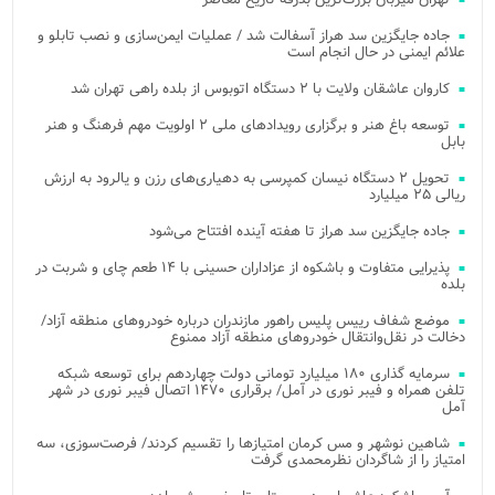
جاده جایگزین سد هراز آسفالت شد / عملیات ایمن‌سازی و نصب تابلو و
علائم ایمنی در حال انجام است
کاروان عاشقان ولایت با ۲ دستگاه اتوبوس از بلده راهی تهران شد
توسعه باغ هنر و برگزاری رویدادهای ملی ۲ اولویت مهم فرهنگ و هنر
بابل
تحویل ۲ دستگاه نیسان کمپرسی به دهیاری‌های رزن و یالرود به ارزش
ریالی ۲۵ میلیارد
جاده جایگزین سد هراز تا هفته آینده افتتاح می‌شود
پذیرایی متفاوت و باشکوه از عزاداران حسینی با ۱۴ طعم چای و شربت در
بلده
موضع شفاف رییس پلیس راهور مازندران درباره خودروهای منطقه آزاد/
دخالت در نقل‌وانتقال خودروهای منطقه آزاد ممنوع
سرمایه گذاری ۱۸۰ میلیارد تومانی دولت چهاردهم برای توسعه شبکه
تلفن همراه و فیبر نوری در آمل/ برقراری ۱۴۷۰ اتصال فیبر نوری در شهر
آمل
شاهین نوشهر و مس کرمان امتیازها را تقسیم کردند/ فرصت‌سوزی، سه
امتیاز را از شاگردان نظرمحمدی گرفت