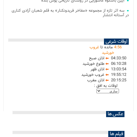
آیین باشکوه عاشورایی در روستای تاریخی یوش بلده
سه اثر تازه از مجموعه «مفاخر فریدونکنار» به قلم شعبان آزادی کناری
در آستانه انتشار
اوقات شرعی
56
:
4
مانده تا
غروب
خورشید
04:33:50
اذان صبح
06:10:28
طلوع خورشید
13:03:54
اذان ظهر
19:55:12
غروب خورشید
20:15:25
اذان مغرب
اوقات به افق :
عکس ها
فیلم ها