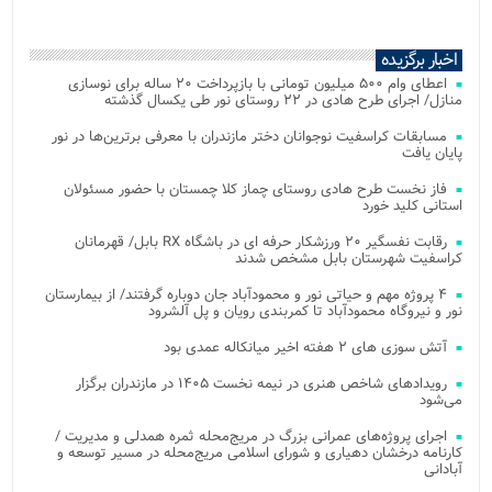
اخبار برگزیده
اعطای وام ۵۰۰ میلیون تومانی با بازپرداخت ۲۰ ساله برای نوسازی
منازل/ اجرای طرح هادی در ۲۲ روستای نور طی یکسال گذشته
مسابقات کراسفیت نوجوانان دختر مازندران با معرفی برترین‌ها در نور
پایان یافت
فاز نخست طرح هادی روستای چماز کلا چمستان با حضور مسئولان
استانی کلید خورد
رقابت نفسگیر ۲۰ ورزشکار حرفه ای در باشگاه RX بابل/ قهرمانان
کراسفیت شهرستان بابل مشخص شدند
۴ پروژه مهم و حیاتی نور و محمودآباد جان دوباره گرفتند/ از بیمارستان
نور و نیروگاه محمودآباد تا کمربندی رویان و پل آلشرود
آتش‌ سوزی‌ های ۲ هفته اخیر میانکاله عمدی بود
رویدادهای شاخص هنری در نیمه نخست ۱۴۰۵ در مازندران برگزار
می‌شود
اجرای پروژه‌های عمرانی بزرگ در مریج‌محله ثمره همدلی و مدیریت /
کارنامه درخشان دهیاری و شورای اسلامی مریج‌محله در مسیر توسعه و
آبادانی