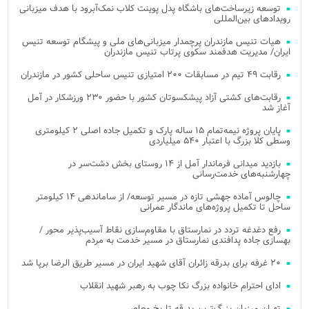
توسعه زیرساخت‌های باشگاه پدل پوینت کلاب نمک‌آبرود با هدف میزبانی
رویدادهای بین‌المللی
هیات تنیس مازندران پرچمدار میزبانی‌های ملی و پیشگام توسعه تنیس
ایران/ مدیریت هدفمند سکوی پرتاب تنیس مازندران
رقابت ۴۹ تیم در مسابقات ۲۰۰ امتیازی تنیس ساحلی کشور در مازندران
رقابت‌های کشتی آزاد پیشکسوتان کشور با حضور ۲۳۰ ورزشکار در آمل
آغاز شد
پایان پروژه نیمه‌تمام ۱۵ ساله پارک و تکمیل جاده اصلی ۲ کیلومتری
وسطی کلا بزرگ با اعتبار ۵۴۰ میلیاردی
بازدید میدانی فرماندار آمل از ۱۴ روستای بخش دشت‌سر در
چهارشنبه‌های خدمت‌رسانی
چالوس آماده جهشی تازه در مسیر توسعه/ از ساماندهی ۱۴ کیلومتر
ساحل تا تکمیل پروژه‌های ماندگار عمرانی
رفع دغدغه تردد در نمارستاق با مقاوم‌سازی نقاط آسیب‌پذیر محور /
بهسازی جاده پدافندی نمارستاق در مسیر خدمت به مردم
۲۰ غرفه برای بدرقه زائران آقای شهید ایران در مسیر طریق الرضا برپا شد
ادای احترام خانواده بزرگ نکا چوب به رهبر شهید انقلاب
تهران میزبان بزرگ‌ترین بدرقه تاریخ معاصر