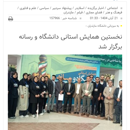
ویژه
اجتماعی
/
اخبار برگزیده
/
اسلایدر
/
پیشنهاد سردبیر
/
سیاسی
/
علم و فناوری
/
فرهنگ و هنر
/
فضای مجازی
/
فیلم
/
مازندران
21 آبان 1404 - 01:33
شناسه خبر : 157966
به میزبانی دانشگاه مازندران ؛
نخستین همایش استانی دانشگاه و رسانه
برگزار شد