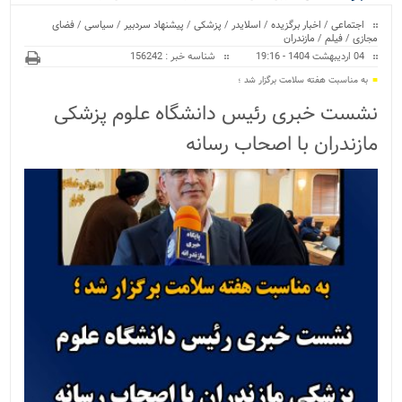
ویژه
اجتماعی
/
اخبار برگزیده
/
اسلایدر
/
پزشکی
/
پیشنهاد سردبیر
/
سیاسی
/
فضای
مجازی
/
فیلم
/
مازندران
04 اردیبهشت 1404 - 19:16
شناسه خبر : 156242
به مناسبت هفته سلامت برگزار شد ؛
نشست خبری رئیس دانشگاه علوم پزشکی
مازندران با اصحاب رسانه