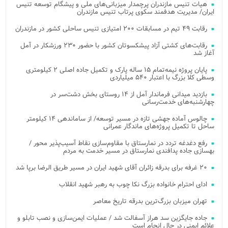
هیات تنیس مازندران پرچمدار میزبانی‌های ملی و پیشگام توسعه تنیس
ایران/ مدیریت هدفمند سکوی پرتاب تنیس مازندران
رقابت ۴۹ تیم در مسابقات ۲۰۰ امتیازی تنیس ساحلی کشور در مازندران
رقابت‌های کشتی آزاد پیشکسوتان کشور با حضور ۲۳۰ ورزشکار در آمل
آغاز شد
پایان پروژه نیمه‌تمام ۱۵ ساله پارک و تکمیل جاده اصلی ۲ کیلومتری
وسطی کلا بزرگ با اعتبار ۵۴۰ میلیاردی
بازدید میدانی فرماندار آمل از ۱۴ روستای بخش دشت‌سر در
چهارشنبه‌های خدمت‌رسانی
چالوس آماده جهشی تازه در مسیر توسعه/ از ساماندهی ۱۴ کیلومتر
ساحل تا تکمیل پروژه‌های ماندگار عمرانی
رفع دغدغه تردد در نمارستاق با مقاوم‌سازی نقاط آسیب‌پذیر محور /
بهسازی جاده پدافندی نمارستاق در مسیر خدمت به مردم
۲۰ غرفه برای بدرقه زائران آقای شهید ایران در مسیر طریق الرضا برپا شد
ادای احترام خانواده بزرگ نکا چوب به رهبر شهید انقلاب
تهران میزبان بزرگ‌ترین بدرقه تاریخ معاصر
جاده جایگزین سد هراز آسفالت شد / عملیات ایمن‌سازی و نصب تابلو و
علائم ایمنی در حال انجام است