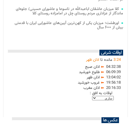
کلا میزبان عاشقان اباعبدالله در تاسوعا و عاشورای حسینی/ جلوه‌ای
ماندگار از عزاداری مردم روستای چل در امامزاده روستای کلا
اورطشت؛ میزبان یکی از کهن‌ترین آیین‌های عاشورایی ایران با قدمتی
بیش از ۶۰۰ سال
اوقات شرعی
24
:
3
مانده تا
اذان ظهر
04:32:38
اذان صبح
06:09:39
طلوع خورشید
13:04:02
اذان ظهر
19:56:18
غروب خورشید
20:16:33
اذان مغرب
اوقات به افق :
عکس ها