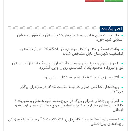
اخبار برگزیده
فاز نخست طرح هادی روستای چماز کلا چمستان با حضور مسئولان
استانی کلید خورد
رقابت نفسگیر ۲۰ ورزشکار حرفه ای در باشگاه RX بابل/ قهرمانان
کراسفیت شهرستان بابل مشخص شدند
۴ پروژه مهم و حیاتی نور و محمودآباد جان دوباره گرفتند/ از بیمارستان
نور و نیروگاه محمودآباد تا کمربندی رویان و پل آلشرود
آتش‌ سوزی‌ های ۲ هفته اخیر میانکاله عمدی بود
رویدادهای شاخص هنری در نیمه نخست ۱۴۰۵ در مازندران برگزار
می‌شود
اجرای پروژه‌های عمرانی بزرگ در مریج‌محله ثمره همدلی و مدیریت /
کارنامه درخشان دهیاری و شورای اسلامی مریج‌محله در مسیر توسعه و
آبادانی
توسعه زیرساخت‌های باشگاه پدل پوینت کلاب نمک‌آبرود با هدف میزبانی
رویدادهای بین‌المللی