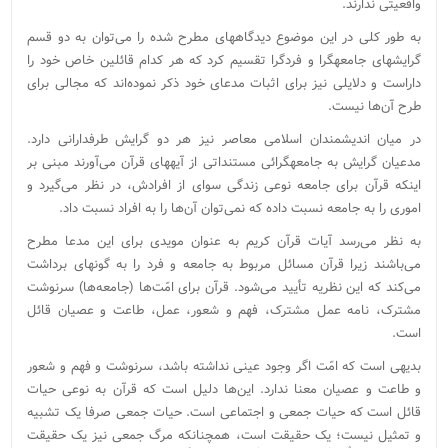
واقعیتی ندارند.
به طور کلی در این موضوع دیدگاه‏های مطرح شده را می‌‏توان به دو قسم
گرایش‏های جامعه‏گرا و فردگرا تقسیم کرد که هر کدام قائلین خاص خود را
داراست و دلایلی نیز برای اثبات مدعای خود ذکر نموده‌اند که مجالی برای
طرح آن‌ها نیست.
در میان اندیشمندان اسلامی معاصر نیز هر دو گرایش طرفدارانی دارد.
مدعیان گرایش به جامعه‏گرائی مستنداتی از آیه‏های قرآن می‌‏آورند مبنی بر
این‏که قرآن برای جامعه نوعی زندگی سوای از افرادش، در نظر می‌‏گیرد و
اموری را به جامعه نسبت داده که نمی‌‏توان آن‌ها را به افراد نسبت داد.
به نظر می‌رسد آیات قرآن کریم به عنوان مویدی برای این مدعا مطرح
می‌باشند زیرا قرآن مسائل مربوط به جامعه و فرد را به گونه‏ای برداشت
می‌‏کند که این نظریه تأیید می‌‏شود. قرآن برای امّت‌ها (جامعه‏‌ها) سرنوشت
مشترک، نامه عمل مشترک، فهم و شعور، عمل، طاعت و عصیان قائل
است.
بدیهی است که امّت اگر وجود عینی نداشته باشد، سرنوشت و فهم و شعور
و طاعت و عصیان معنا ندارد. این‌ها دلیل است که قرآن به نوعی حیات
قائل است که حیات جمعی و اجتماعی است. حیات جمعی صرفا یک تشبیه
و تمثیل نیست؛ یک حقیقت است، هم‏چنان‏که مرگ جمعی نیز یک حقیقت