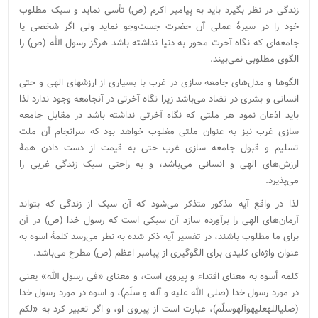
زندگی در نظر بگیرد باید به پیامبر اکرم (ص) تأسی نماید و سبک مطلوب
خود را در سیرهٔ عملی آن حضرت جست‌و‌جو نماید ولی اگر شخصی یا
جامعه‌ای که نگاه آخرت محور به دنیا نداشته باشد هرگز رسول الله (ص) را
الگوی مطلوبی نمی‌بیند.
الگو‌ها و مدل‌های جامعه سازی در غرب با بسیاری از ارزشهای الهی و حتی
انسانی و بشری در تضاد می‌باشد زیرا نگاه آخرتی در آنجامعه وجود ندارد لذا
باید اذعان نمود هر ملتی که نگاه آخرتی نداشته باشد در مقابل جامعه
سازی غرب نیز به عنوان ملتی مغلوب خواهد بود که سرانجام آن ملت
تسلیم و قبول جامعه سازی غرب حتی به قیمت از دست دادن همۀ
ارزش‌های الهی و انسانی می‌باشد، و به راحتی سبک زندگی غربی را
می‌پذیرد.
لذا در واقع آیه مذکور متذکر می‌شود که آن سبک از زندگی که بتواند
آرمان‌های الهی را برآورده سازد آن سبکی است که رسول خدا (ص) در آن
برای ما مطلوب باشند، در تفسیر آیه ذکر شده به نظر می‌رسد کلمۀ اسوه به
عنوان واژه‌ای کلیدی برای الگوگیری از پیامبر اعظم (ص) مطرح می‌باشد.
کلمه أسوه به معنای اقتداء و پیروی است، و معنای «فی رسول الله» یعنی
در مورد رسول خدا (صلی ‏الله‏ علیه‏ و آله‏ و سلّم‏)، و اسوه در مورد رسول خدا
(صلی‏الله‏علیه‏وآله‏وسلّم‏)، عبارت است از پیروی او، و اگر تعبیر کرد به «لکم