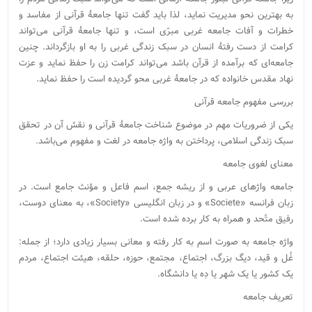
به بهترین نحو مدیریت نماید، لذا باید گفت تنها جامعۀ قرآنی از مفاسد و
خطرات و آفات جامعه غربی مبرّی است، و تنها جامعۀ قرآنی می‌تواند
کرامت از دست رفتۀ انسان در سبک زندگی غربی را به او بازگرداند. چنین
جامعه‌ای که برآمده از قرآن باشد می‌تواند کرامت زن را حفظ نماید و عزت
نهاد مقدس خانواده که در جامعۀ غربی محو گردیده است را حفظ نماید.
بررسی مفهوم جامعه قرآنی
یکی از ضروریات مهم در موضوع شناخت جامعۀ قرآنی و نقش آن در تحقق
سبک زندگی اسلامی، پرداختن به واژه جامعه در لغت و مفهوم می‌باشد.
معنای لغوی جامعه
جامعه واژه‏ای عربی و از ریشه جمع، اسم فاعل و مؤنث جامع است. در
زبان فرانسه «Societe» و در زبان انگلیسی «Society»، به معنای دوست،
رفیق متّحد و همراه به کار برده شده است.
واژه جامعه به صورت اسم به کار رفته و معانی بسیار زیادی دارد؛ از جمله:
غُل و قید، دیگ بزرگ، اجتماع، مجتمع، حوزه، حلقه، هیئت اجتماع، مردم
یک کشور یا یک شهر یا دِه یا دانشگاه.
تعریف جامعه