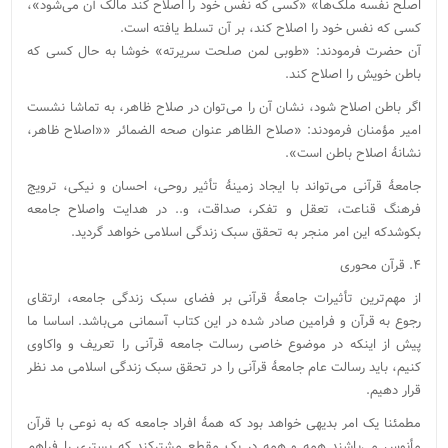
اصلح نفسه ملک‌ها» «کسی که نفس خود را اصلاح کند مالک آن می‌شود»،
کسی که نفس خود را اصلاح کند، بر آن تسلط یافته است.
آن حضرت فرمودند: «طوبی لمن صلحت سریرته» خوشا به حال کسی که
باطن خویش را اصلاح کند.
اگر باطن اصلاح شود، نشان آن را می‌توان در صلاح ظاهر، به تماشا نشست
امیر مؤمنان فرمودند: «صلاح الظاهر عنوان صحه الضمائر ««اصلاح ظاهر،
نشانهٔ اصلاح باطن است».
جامعۀ قرآنی می‌تواند با ایجاد زمینۀ تأثیر روحی، احسان و نیکی، ترویج
فرهنگ قناعت، تعقل و تفکر، صداقت، و.. در هدایت واصلاح جامعه
بکوشدکه این امر منجر به تحقق سبک زندگی اسلامی خواهد گردید.
۴. قرآن محوری
از مهم‌ترین تأثیرات جامعۀ قرآنی بر فضای سبک زندگی جامعه، ارتقای
رجوع به قرآن و فرامین صادر شده در این کتاب آسمانی می‌باشد. اساسا ما
پیش از اینکه در موضوع خاصی رسالت جامعه قرآنی را تعریف و واکاوی
کنیم، باید رسالت عام جامعۀ قرآنی را در تحقق سبک زندگی اسلامی مد نظر
قرار دهیم.
مطمئنا یک امر بدیهی خواهد بود که همۀ افراد جامعه که به نوعی با قرآن
مأنوس می‌باشند همه و همه در یک مقطع مشترکند که بستری را فراهم