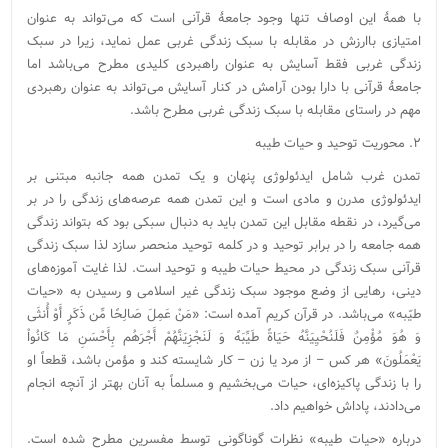
با همۀ این اوصاف تنها وجود جامعۀ قرآنی است که می‌تواند به عنوان
امتیازی باارزش در مقابله با سبک زندگی غربی عمل نماید، زیرا در سبک
زندگی غربی فقط آسایش به عنوان راهبردی کلیدی مطرح می‌باشد اما
جامعۀ قرآنی با دارا بودن آرامش در کنار آسایش می‌تواند به عنوان رهبردی
مهم در راستای مقابله با سبک زندگی غربی مطرح باشد.
۲. محوریت توحید و حیات طیبه
تمدن غرب شامل ایدئولوژی پنهان و یک تمدن همه جانبه مبتنی بر
ایدئولوژی مدرن و مادی است و این تمدن همه عرصه‌های زندگی را در بر
می‌گیرد، در نقطه مقابل این تمدن باید به دنبال سبکی بود که بتواند زندگی
همه جامعه را در برابر توحید و در کلمه توحید منحصر سازد لذا سبک زندگی
قرآنی سبک زندگی در محیط حیات طیبه و توحید است. لذا غایت آموزه‌های
دینی، رهایی از وضع موجود سبک زندگی غیر اسلامی و رسیدن به «حیات
طیّبه» می‌باشد. در قرآن کریم آمده است: «مَنْ عَمِلَ صَالِحًا مِّن ذَکَرٍ أَوْ أُنثَى
وَ هُوَ مُؤْمِنٌ فَلَنُحْیِیَنَّهُ حَیَاﺓً طَیِّبَهً وَ لَنَجْزِیَنَّهُمْ أَجْرَهُم بِأَحْسَنِ مَا کَانُواْ
یَعْمَلُونَ» هر کس – از مرد یا زن – کار شایسته کند و مؤمن باشد، قطعاً او
را با زندگی پاکیزه‌ای، حیات می‌بخشیم و مسلماً به آنان بهتر از آنچه انجام
می‌دادند، پاداش خواهیم داد.
درباره «حیات طیبه» نظرات گوناگونی توسط مفسرین مطرح شده است.