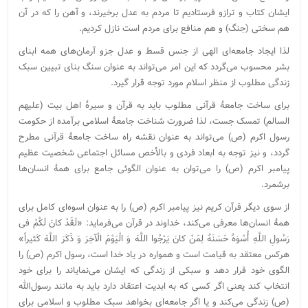
ایشان کتاب و ترازو فرستادیم تا مردم به عدل برخیرند، و آهن را که در آن
هم سختی (جنگ) و هم منافع برای مردم است نازل کردیم.
لذا ایجاد جامعه‌ای الهی از جنس قسط و عدل جزو آرمان‌های همه ابنای
بشر محسوب می‌گردد که این امر می‌تواند به عنوان سنگ بنای تبیین سبک
زندگی مطلوب از منظر اسلام مورد توجه قرار گیرد.
برای ساخت جامعۀ قرآنی مطلوب باید به قرآن و سیرۀ اهل بیت (علیهم
السالم) تمسک جست، لذا ضرورت شناخت جامعۀ اسلامی برآمده از حکومت
رسول اکرم (ص) می‌تواند به عنوان نقشه راه ساخت جامعۀ قرآنی مطرح
گردد، و نیز توجه به ابعاد فردی و بالأخص مسائل اجتماعی شخصیت عظیم
پیامبر اکرم (ص) را می‌توان به عنوان الگوئی جامع برای همۀ انسان‌ها
برشمرد.
از سوی دیگر قرآن کریم نیز پیامبر اکرم (ص) را به عنوان اسوه‌ای کامل برای
همۀ انسان‌ها معرفی می‌کند، خداوند در قرآن می‌فرماید: «لَقَدْ کانَ لَکُمْ فی‏
رَسُولِ اللَّهِ أُسْوَهٌ حَسَنَهٌ لِمَنْ کانَ یَرْجُوا اللَّهَ وَ الْیَوْمَ الْآخِرَ وَ ذَکَرَ اللَّهَ کَثیراً»
هرکس معتقد به قیامت است و همواره در یاد خدا است، رسول اکرم (ص) را
الگوی خود قرار دهد و سبکی از زندگی که ایشان می‌نمایاند را برای خود
انتخاب کند یعنی اگر کسی که به ابدیت اعتقاد دارد باید به مانند رسول‌الله
(ص) زندگی می‌کند و یا اگر جامعه‌ای بخواهد سبک مطلوب و اسلامی برای