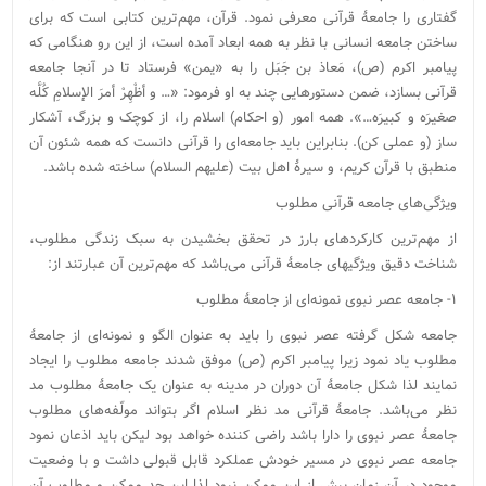
گفتاری را جامعۀ قرآنی معرفی نمود. قرآن، مهم‌ترین کتابی است که برای
ساختن جامعه انسانی با نظر به همه ابعاد‌ آمده است، از این رو هنگامی که
پیامبر اکرم (ص)، مَعاذ بن جَبَل را به «یمن» فرستاد تا در آنجا جامعه
قرآنی بسازد، ضمن دستورهایی چند به او فرمود: «… و أظْهِرْ أمرَ الإسلامِ کُلَّه
صغیرَه و کبیرَه…». همه امور (و احکام) اسلام را، از کوچک و بزرگ، آشکار
ساز (و عملی کن). بنابراین باید جامعه‌ای را قرآنی دانست که همه شئون آن
منطبق با قرآن کریم، و سیرۀ اهل بیت (علیهم السلام) ساخته شده باشد.
ویژگی‌های جامعه قرآنی مطلوب
از مهم‌ترین کارکردهای بارز در تحقق بخشیدن به سبک زندگی مطلوب،
شناخت دقیق ویژگیهای جامعۀ قرآنی می‌باشد که مهم‌ترین آن عبارتند از:
۱- جامعه عصر نبوی نمونه‌ای از جامعۀ مطلوب
جامعه شکل گرفته عصر نبوی را باید به عنوان الگو و نمونه‌ای از جامعۀ
مطلوب یاد نمود زیرا پیامبر اکرم (ص) موفق شدند جامعه مطلوب را ایجاد
نمایند لذا شکل جامعۀ آن دوران در مدینه به عنوان یک جامعۀ مطلوب مد
نظر می‌باشد. جامعۀ قرآنی مد نظر اسلام اگر بتواند مولّفه‌های مطلوب
جامعۀ عصر نبوی را دارا باشد راضی کننده خواهد بود لیکن باید اذعان نمود
جامعه عصر نبوی در مسیر خودش عملکرد قابل قبولی داشت و با وضعیت
موجود در آن زمان بیش از این ممکن نبود لذا این حد ممکن و مطلوب آن