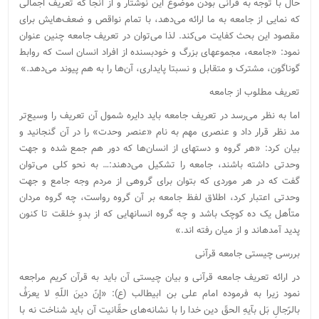
حال با توجه به قرآنی بودن موضوع این نوشتار و از آنجا که تعریف اجمالی
که نمایی از جامعه به ما ارائه می‌‏دهد، با تمام نواقص و ضعف‏‌هایش برای
مقصود این بحث کفایت می‌‏کند. لذا می‌توان در تعریف جامعه چنین عنوان
نمود: «جامعه، مجموعه‏ای بزرگ و خودبسنده از افراد انسان است که روابط
گوناگون، مشترک و متقابل و نسبتا پایداری، آن‌ها را به هم پیوند می‌‏دهد.»
تعریف مطلوب از جامعه
اما به نظر می‌رسد در تعریف جامعه باید دایره شمول آن تعریف را وسیع‌تر
مد نظر قرار داد و عنصری مهم به نام «عنصر وحدت» را در آن گنجانید و
بیان کرد: «هر گروه و دسته‏ای از انسان‏‌ها که دور هم جمع شده و جهت
وحدتی داشته باشند، جامعه را تشکیل می‌‏دهند:… به نحو کلی می‌‏توان
گفت که در هر موردی که بتوان برای گروهی از مردم وجه جامع و جهت
وحدتی اعتبار کرد، اطلاق لفظ جامعه بر آن گروه رواست، چه گروه مردان
متأهل یک ده کوچک باشد و چه گروه انسان‏هایی که از بدوِ خلقت تا کنون
پدید آمده‏اند و از میان رفته‏ اند.»
بررسی چیستی جامعه قرآنی
در ارائه تعریف جامعه قرآنی و بیان چیستی آن باید به قرآن کریم مراجعه
نمود زیرا به فرموده امام علی بن ابیطالب (ع): «إنّ دینَ اللّهِ لا یعرَفُ
بالرّجالِ بَل بآیهِ الحقّ دین خدا را با نشانه‌های حقّانیت آن باید شناخت نه با