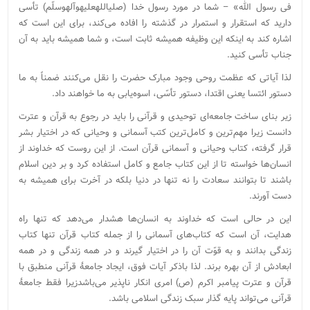
فی رسول الله» – شما در مورد رسول خدا (صلی‏الله‏علیه‏وآله‏وسلّم‏) تأسی
دارید که استقرار و استمرار در گذشته را افاده می‌‏کند، برای این است که
اشاره کند به اینکه این وظیفه همیشه ثابت است، و شما همیشه باید به آن
جناب تأسی کنید.
لذا آیاتی که عظمت روحی وجود مبارک حضرت را نقل می‌کنند ضمناً به ما
دستور ائتسا یعنی اقتدا، دستور تأسّی، اسوه‌یابی به ما خواهند داد.
زیر بنای ساخت جامعه‌ای توحیدی و قرآنی را باید در رجوع به قرآن و عترت
دانست زیرا مهم‌ترین و کامل‌ترین کتب آسمانی و وحیانی که در اختیار بشر
قرار گرفته، کتاب وحیانی و آسمانی قرآن است. از این روست که خداوند از
انسان‌ها خواسته تا از این کتاب جامع و کامل استفاده کرد و بر دین اسلام
باشند تا بتوانند سعادت را نه تنها در دنیا بلکه در آخرت برای همیشه به
دست آورند.
این در حالی است که خداوند به انسان‌ها هشدار می‌دهد که تنها راه
هدایت، آن است که کتاب‌های آسمانی را از جمله کتاب قرآن تنها کتاب
زندگی بدانند و به قوّت آن را در اختیار گیرند و در همه زندگی و در همه
ابعادش از آن بهره برند. لذا باذکر آیات فوق، ایجاد جامعۀ قرآنی منطبق با
قرآن و عترت پیامبر اکرم (ص) امری انکار ناپذیر می‌باشدزیرا فقط جامعۀ
قرآنی می‌تواند پایه گذار سبک زندگی اسلامی باشد.