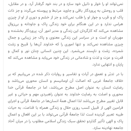
نمی‌تواند او را خوار و ذلیل خود سازد و در بند خود گرفتار آرد. و در مقابل،
قلب و روحش به پروردگار باقی و جاوید مرتبط و پیوسته می‌گردد و جز ذات
پاک او و قرب و جوار او را طلب نمی‌کند و جز از خشم و دوری از او از چیزی
هراس ندارد و در این هنگام برای خود زندگی پاک و جاودانه و بی‌زوال
مشاهده می‌کند که کارگردان این زندگی و مدبر امور آن، پروردگار بخشنده و
مهربان او است و در سراسر این زندگی معنوی و پاک جز زیبایی و جمال
چیزی مشاهده نمی‌کند و تنها اموری را که خداوند آن‌ها را قبیح و زشت
شمرده، زشت و ناپسند می‌شمرد. این چنین انسانی چنان نور و کمال و
قدرت و عزت و لذت و شادمانی در زندگی خود می‌یابد و مشاهده می‌کند که
پایان و انتهایی ندارد.
با در تدبّر و تعمق در آیات و تفاسیر و روایات ذکر شده در می‌یابیم که بر
خلاف جامعۀ غربی که اصالت آن اومانیسم و انسان محوری می‌باشد و
رضایت انسان به عنوان اصل مطرح می‌باشد، اما در جامعۀ قرآنی خدا
محوری و اصلت به رضایت خداوند به عنوان راهبردی مهم و حیاتی و غیر
قابل تغییر مطرح می‌باشد لذا اعمال همۀ انسان‌ها در جامعۀ قرآنی و اجرای
فرامین الهی از قبیل کسب روزی حلال و زندگی همراه با قناعت، به حیات
طیبه تعبیر گردیده است لذا جامعۀ قرآنی می‌تواند با بر این افعال و اعمال
پاک و الهی تأثیر گذاردو تحقق سبک زندگی اسلامی مطلوب را در میان آحاد
جامعه نهادینه سازد.