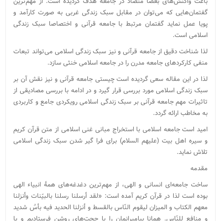
باعث واکنش‌های بعضا متضاد در جامعه هدف گردیده است. از مهم‌ترین
گفتمان‌هایی که می‌توان در مقابل سبک زندگی غربی به صورت کارآمد و
پویا عمل نماید گفتمان مرتبط با جامعه قرآنی و اختصاصا سبک زندگی
اسلامی است.
لذا شناخت دقیق از جامعه قرآنی و نیز سبک زندگی اسلامی می‌تواند تبعات
منفی کارکردهای جامعه مدرن را در جامعه اسلامی خنثی سازد.
لذا در این مقاله سعی گردیده است چیستی جامعه قرآنی و نیز نقش آن بر
سبک زندگی اسلامی مورد بررسی قرار گیرد و در ادامه با بررسی مصادیقی از
تاثیرات مهم جامعه قرآنی بر سبک زندگی اسلامی رویکردی جامع و کاربردی
به مخاطب ارائه گردد.
امید است جامعه اسلامی با استخراج مبانی غنی اسلامی از متن قرآن کریم
و سیره اهل بیت (علیهم السلام) برای فرا گیر شدن سبک زندگی اسلامی
تلاش نماید.
مقدمه
ساخت جامعه‌ای انسانی و الهی، از مهم‌ترین دغدغه‌های همۀ انبیاء الهی
بوده است لذا در قرآن کریم آمده است: «لقد أرسلنا رسلنا بالبیّنات وأنزلنا
معهم الکتاب و المیزان لیقوم النّاس بالقسط و أنزلنا الحدید فیه بأسٌ شدید
و منافع للنّاس. همانا پیامبرانمان را با حجت‌های روشن فرستادیم و با