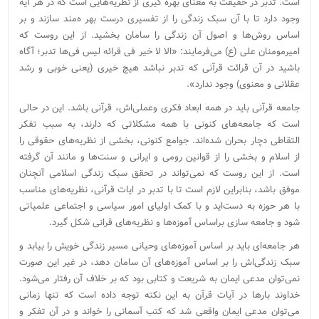
است. تدبر در حقیقت به معنای بهره گیری از نظریه‌هایی است که در هر آیه
وجود دارد تا با آن سبک زندگی را از تفسیری درست بهر ه‌مند سازند و بر
اساس روش‌ها و اصول آن زندگی را سامان بخشید. از این روست که
امیرمومنان علی (ع) می‌فرمایند: «الا لا خیر فی قرائه لیس فی‌ها تدبر؛ آگاه
باشید در آن قرائت قرآنی که تدبر نباشد هیچ خیری (یعنی خوبی و رشد
عقلانی و معنوی) وجود ندارد».
جامعه قرآنی باید در همه ابعاد فکری وعملی‌اش، قرآنی باشد. این در حالی
است که جامعه‌های کنونی با همه مشکلاتی که دارند، به سبب تفکر
التقاطی دچار بحران شده‌اند. جوامع کنونی، بخشی از نظریه‌های حقوقی را
از اسلام و بخشی را از قوانین رومی و ایرانی و سنت‌ها و مانند آن گرفته
است. از این روست که نمی‌تواند در تحقق سبک زندگی اسلامی آنچنان
موفق باشد، بنابراین لازم است تا با تدبر در ایات قرآنی، نظریه‌های مناسب
با هر حوزه به دست‌اید و با کمک اولیای امور سیاسی و اجتماعی علمیاتی
شود و جامعه سازی براساس آموزه‌ها و نظریه‌های قرانی شکل گیرد.
هر جامعه‌ای باید بر اساس آموزه‌های وحیانی مسیر زندگی خویش را بیابد و
سبک زندگی‌اش را بر اساس آموزه‌های آن سامان دهد، ‌در غیر این صورت
نمی‌توان مدعی ایمان به شریعت و کتابی بود که بر خلاف آن رفتار می‌شود.
خداوند بار‌ها در آیات قرآن به این نکته توجه داده است که تنها زمانی
می‌توان مدعی ایمان واقعی شد که کتب آسمانی را خواند و در آن تفکر و