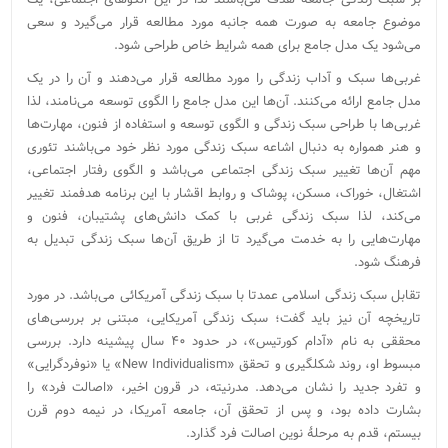
موضوع جامعه به صورت همه جانبه مورد مطالعه قرار می‌گیرد و سعی
می‌شود یک مدل جامع برای همه شرایط خاص طراحی شود.
غربی‌ها سبک و آداب زندگی را مورد مطالعه قرار می‌دهند و آن را در یک
مدل جامع ارائه می‌کنند. آن‌ها این مدل جامع را الگوی توسعه می‌نامند، لذا
غربی‌ها با طراحی سبک زندگی و الگوی توسعه و استفاده از فنون، مهارت‌ها
و هنر همواره به دنبال اشاعه سبک زندگی مورد نظر خود می‌باشند تئوری
مهم آن‌ها تغییر سبک زندگی اجتماعی می‌باشد و الگوی رفتار اجتماعی،
اشتغال، خوراک، مسکن، پوشاک و روابط اقشار با این برنامه هدفمند تغییر
می‌کند، لذا سبک زندگی غربی با کمک دانش‌های پشتیبان، فنون و
مهارت‌هایی را به خدمت می‌گیرد تا از طریق آن‌ها سبک زندگی تبدیل به
فرهنگ شود.
تقابل سبک زندگی اسلامی عمدتا با سبک زندگی آمریکائی می‌باشد. در مورد
تاریخچه آن نیز باید گفت؛ سبک زندگی آمریکایی، مبتنی بر بررسی‌های
محققی به نام «آدام کورتیس»، در حدود ۴۰ سال پیشینه دارد. بررسی
مبسوط او، روند شکل‎گیری و تحقق «New Individualism» یا «نوفردگرایی»
و تفرد جدید را نشان می‌‎دهد. مدرنیته، در قرون اخیر، «اصالت فرد» را
بشارت داده بود، و پس از تحقق آن، جامعه آمریکا، در نیمه دوم قرن
بیستم، قدم به مرحلهٔ نوین اصالت فرد گذارد.