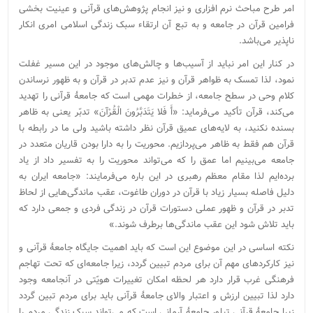
امر طرح مباحث نرم افزاری و نیز انجام پژوهش‌های قرآنی و عینیت بخشی
فرامین قرآن در جامعه و به تبع آن ارتقاء سبک زندگی اسلامی امری انکار
ناپذیر می‌باشد.
در کنار این امر نباید از آسیب‌ها و چالش‌های موجود در این مسیر غفلت
نمود، لذا تمسک به ظواهر قرآن و نیز عدم تدبر در قرآن و به ظهور نرساندن
کلام وحی در سطح جامعه، از خطرات مهمی است که جامعۀ قرآنی را تهدید
می‌کند، قرآن تأکید می‌فرماید: «أَ فَلا یَتَدَبَّرُونَ الْقُرْآنَ» تدبّر یعنی به ظاهر
بسنده نکنید، به لایه‌های عمیق قرآن نظر داشته باشید ولی ما در رابطه با
قرآن هم فقط به ظاهر می‌پردازیم. محوریت را به دارا بودن قاریان متعدد در
جامعه می‌بینیم اما عمق را که می‌تواند محوریت را به تفسیر داد از یاد
برده‌ایم لذا مقام معظم رهبری در این باره می‌فرمایند: «جامعه ایران به
دلیل فاصله بسیار زیاد با قرآن در دوران طاغوت، عقب ماندگی‌هایی از لحاظ
تدبر در قرآن و ظهور عملی دستورات قرآن در زندگی فردی و جمعی دارد که
باید تلاش شود این عقب ماندگی‌ها برطرف شوند.»
نکته اساسی در این موضوع این است که باید اهمیت جایگاه جامعۀ قرآنی و
نیز کارکردهای مهم آن برای مردم تبیین گردد، زیرا جامعه‌ای که تحت تهاجم
فرهنگی غرب قرار دارد هر لحظه امکان تغییرات هویّتی در آنجامعه وجود
دارد لذا تبیین ارزش و اعتبار والای جامعۀ قرآنی باید برای مردم تبین گردد
زیرا جامعۀ قرآنی تبلور جامعۀ آرمانی است که می‌تواند سبک زندگی مردم را