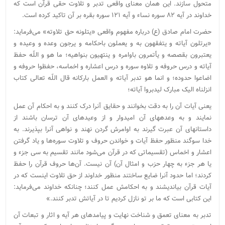
متحول سازند. این‌‌ همان معنای واقعی تدبر و تلاوت حقی قرآن است که
خداوند در آیه ۸۲ سوره نساء و آیه ۱۲۱ سوره بقره بر آن تاکید کرده است.
حضرت امام صادق (ع) درباره مفهوم واقعی «یتلونه حق تلاوته» می‌فرماید:
«یرتلون آیاته و یتفقهون به و یعملون باحکامه و یرجون وعده و وعیده و
یعتبرون بقصصه و یأتمرون باوامره و ینتهیون بنواهیه؛ ما هو و اللّه حفظ
آیاته و درس حروفه و تلاوه سوره و درس اعشاره و اخماسه، حفظوا حروفه و
اضاعوا حدوده؛ و انما هو تدبر آیاته و العمل بارکانه قال اللّه تعالی کتاب
انزلناه الیک مبارک لیدبروا آیاته؛
یعنی آیات آن را به دقت بخوانند و حقایق آنرا درک کنند و به احکام آن عمل
نمایند و به وعده‏های آن امیدوار و از وعیدهای آن ترسان باشند از
داستانهای آن عبرت گیرند به اوامرش گردن نهند و نواهی آنرا بپذیرند. به
خدا سوگند منظور حفظ آیات و خواندن حروف و تلاوت سوره‏‌ها و یاد گرفتن
اعشار و اخماس (تقسیماتی که در قرآن می‌‏شود مانند تقسیم به سی جزء و
یا هر جزء به چهار حزب و امثال آن) آن نیست. آن‌ها حروف قرآن را حفظ
کردند؛ اما حدود آنرا ضایع ساختند منظور خداوند از حق تلاوت اینست که در
آیات قرآن بیاندیشند و به احکامش عمل کنند؛ چنانکه خداوند می‌‏فرماید:
این کتابی است که ما بر تو نازل کردیم تا در آیاتش تدبر کنند.»
تدبر به معنای تعمق و شناخت ‌‌نهایت و پیامدهای هر آیه و اثار و تبعات آن