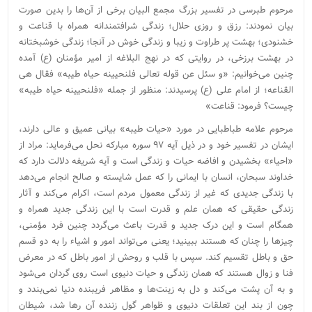
مرحوم طبرسی در تفسیر بزرگ مجمع البیان برخی از آن‌ها را بدین صورت
بیان نمودند: رزق و روزی حلال؛ زندگی شرافتمندانه همراه با قناعت و
خشنودی؛ بهشت پر طراوت و زیبا و زندگی خوش در آنجا؛ زندگی خوشبختانه
در بهشت برزخی، در روایتی که در نهج البلاغه از امیر مؤمنان (ع) آمده
چنین می‌خوانیم: «و سئل عن قوله تعالی فلنحیینه حیاه طیبه» فقال هی
القناعه؛ از امام علی (ع) پرسیدند: منظور از جمله «فلنحیینه حیاه طیبه»
چیست؟ فرمود: قناعت»
مرحوم علامه طباطبایی در مورد «حیات طیبه» بیانی عمیق و عالی دارند،
ایشان در تفسیر خود و در ذیل آیه ۹۷ سوره مبارکه نحل می‌فرماید: مراد از
«احیاء» بخشیدن و افاضه حیات و زندگی است و آیه شریفه دلالت دارد که
خداوند سبحان، انسان با ایمانی را که عمل شایسته و صالح انجام می‌دهد
با زندگی جدیدی که غیر از زندگی معمول مردم است، اکرام می‌کند و آثار
زندگی حقیقی که‌‌ همان علم و قدرت است با این زندگی جدید همراه و
همگام است و این درک جدید و قدرت باعث می‌گردد چنین فرد مؤمنی،
چیز‌ها را چنان که هستند ببینید؛ یعنی می‌تواند امور و اشیاء را به دو قسم
حق و باطل تقسیم کند. سپس با قلب و روحش از امور باطل که در معرض
فنا و زوال هستند که‌‌ همان زندگی و حیات دنیوی است روی گردان می‌شود
و به آن پشت می‌کند و دل به زینت‌ها و مظاهر فریبنده دنیا نمی‌بندد و
چون از بند این تعلقات دنیوی و ظواهر گول زننده آن‌‌ رها شد، شیطان