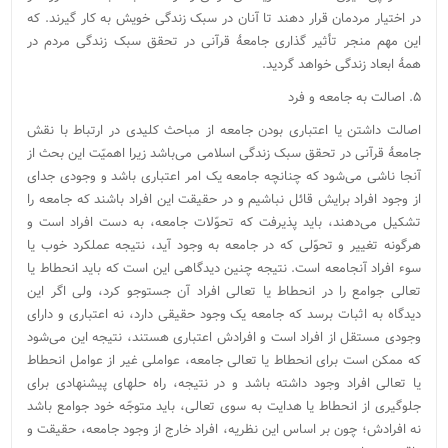
در اختیار مردمان قرار دهند تا آنان در سبک زندگی خویش به کار گیرند. که
این مهم منجر تأثیر گذاری جامعۀ قرآنی در تحقق سبک زندگی مردم در
همۀ ابعاد زندگی خواهد گردید.
۵. اصالت به جامعه و فرد
اصالت داشتن یا اعتباری بودن جامعه از مباحث کلیدی در ارتباط با نقش
جامعۀ قرآنی در تحقق سبک زندگی اسلامی می‌باشد زیرا اهمیّت این بحث از
آنجا ناشی می‌‏شود که چنان‏چه جامعه یک امر اعتباری باشد و وجودی جدای
از وجود افراد برایش قائل نباشیم و در حقیقت این افراد باشند که جامعه را
تشکیل می‌‏دهند، باید پذیرفت که تحوّلات جامعه، به دست افراد است و
هرگونه تغییر و تحوّلی که در جامعه به وجود آید، نتیجه عملکرد خوب یا
سوء افراد آنجامعه است. نتیجه چنین دیدگاهی این است که باید انحطاط یا
تعالی جوامع را در انحطاط یا تعالی افراد آن جست‏وجو کرد، ولی اگر این
دیدگاه به اثبات برسد که جامعه یک وجود حقیقی دارد، نه اعتباری و دارای
وجودی مستقل از افراد است و افرادش اعتباری هستند، نتیجه این می‌‏شود
که ممکن است برای انحطاط یا تعالی جامعه، عواملی غیر از عوامل انحطاط
یا تعالی افراد وجود داشته باشد و در نتیجه، راه حل‏های پیشنهادی برای
جلوگیری از انحطاط یا هدایت به سوی تعالی، باید متوجّه خود جوامع باشد
نه افرادش؛ چون بر اساس این نظریه، افراد خارج از وجود جامعه، حقیقت و