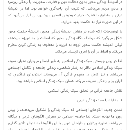
در اندیشۀ زندگی محور بدون دخالت دین و فطرت، محوریت با زندگی روزمره
و عادی مردم می‌باشد، که نتیجه آن اباحه‌گری خواهد بود. اما در اندیشۀ
دینی و منطبق با فطرت حیثیت وجودی انسان مورد بررسی قرار می‌گیرد که
در این صورت نیاز به حکمت پدید می‌آید.
با توضیحات ارائه شده در مقابل اندیشۀ زندگی محور، اندیشۀ حکمت محور
شکل می‌گیرد که برخلاف نگاه زندگی محور که اصالت را به غریزه می‌دهد،
لیکن اندیشه حکمت محور توجه به غریزه را معطوف به زندگی کردن مطرح
می‌کند و افراط در آن را امری ناپسند می‌داند.
لذا در بیان چیستی سبک زندگی اسلامی به طور اجمال می‌توان عنوان نمود،
سبک زندگی اسلامی ناظر به رفتار شخصی، زندگی جامعه و تکامل اجتماعی
می‌باشد و نیز تامل در مفهوم قرآنی آن می‌رساند ایدئولوژی فراگیری که
قرآن برای زندگی تعریف می‌کند‌‌ همان سبک زندگی اسلامی خواهد بود.
نقش جامعه قرآنی در تحقق سبک زندگی اسلامی
۱. مقابله با سبک زندگی غربی
تمدن جدید، الگوهای اجتماعی که سبک زندگی را تشکیل می‌دهند، را پیش
روی ما نهاده است. لذا جامعه اسلامی در معرض الگوهای غربی و بیگانه
می‌باشد، نظریه پردازان و طراحان غربی با این الگو‌ها به دنبال تأثیر گذاری
بر سبک زندگی جامعه هدف می‌باشند لذا در این الگوهای اجتماعی، یک