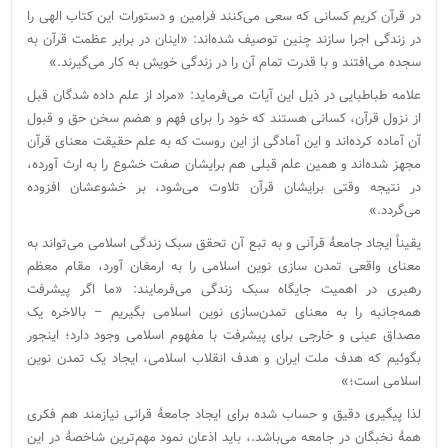
در قرآن کریم کسانی که سعی می‌کنند فرامین و دستورات این کتاب الهی را
در زندگی اجرا سازند چنین توصیف شده‌اند: «اینان در برابر عظمت قرآن به
سجده می‌افتند و با قدرت تمام آن را در زندگی خویش به کار می‌گیرند.»
علامه طباطبایی در ذیل این آیات می‌فرماید: «مراد از علم داده شدگان قبل
از نزول قرآن، کسانی هستند که خود را برای فهم و هضم سخن حق و قبول
آن آماده کرده‌اند و این آمادگی از این روست که به علم حقیقت معنای قرآن
مجهز شده‌اند و همین علم قبلی هم برایشان صفت خشوع را به ارث آورده،
در نتیجه وقتی برایشان قرآن تلاوت می‌شود، بر خشوعشان افزوده
می‌گردد.»
یقیناً ایجاد جامعۀ قرآنی و به تبع آن تحقق سبک زندگی اسلامی می‌تواند به
معنای واقعی تمدن سازی نوین اسلامی را به ارمغان آورد، مقام معظم
رهبری در اهمیت جایگاه سبک زندگی می‌فرمایند: «ما اگر پیشرفت
همه‌جانبه را به معناى تمدن‌سازى نوین اسلامى بگیریم – بالاخره یک
مصداق عینى و خارجى براى پیشرفت با مفهوم اسلامى وجود دارد؛ اینجور
بگوئیم که هدف ملت ایران و هدف انقلاب اسلامى، ایجاد یک تمدن نوین
اسلامى است؛»
لذا پیگیری دقیق و حساب شده برای ایجاد جامعۀ قرانی نیازمند هم فکری
همۀ نخبگان در جامعه می‌باشد.، باید اذعان نمود مهم‌ترین شاخصۀ در این