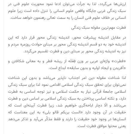
ارزش‌ها می‌گردد، لذا به جرأت می‌توان ادعا نمود محوریت علوم فنی در
سبک زندگی غربی جایگاه واقعی علوم انسانی را تنزل داده است زیرا علوم
انسانی بر خلاف علوم فنی انسان را به سمت تعالی رهنمون خواهد ساخت.
فطرت مهم‌ترین مقوله سبک زندگی
در مقابل اندیشه پیشرفت محور، اندیشه زندگی محور قرار دارد که این
اندیشه خود به دو قسم اندیشه زندگی محور بر مبنای حوادث روزمره مردم و
نیز به اندیشه زندگی محور بر مبنای دین و فطرت تقسیم می‌گردد.
«فطرت» واژه‌ای عربی بر وزن فِعْلَه از ریشه فطر و به ‌معانی شکافتن و
«آفریدن و ایجاد اولیه و بدون سابقه» ابداع است.
لذا شناخت مقوله دین امر اجتناب ناپذیر می‌باشد و بدون این شناخت
نمی‌توان برای تحقق سبک زندگی اسلامی اقدامی نمود لذا برای سبک زندگی
اسلامی جامعۀ قرآنی نیاز به حکمت اسلامی و نیز توجه اساسی به فطرت
دارد، و نکته اساسی پرداختن به سبک زندگی اسلامی بر اساس دین و فطرت
می‌باشد و الّا دچار اباحه‌گری خواهیم شد، زیرا فطرت آیینه‌ای است که
حقیقت در آن وجود دارد «الست بربکم قالو بلی» به این معناست که
انسان‌ها در وجود خود حقیقت را دارند و فقط مذکِّر می‌آید و تذکر می‌دهد
یعنی محتوا موافق فطرت است.