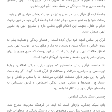
آنجامعه منطبق با قرآن باشد لذا ضرورت دارد قرآن را به عنوان راهنمای
جامعه سازی و کتاب زندگی در همۀ ابعاد الگو قرار بدهیم.
جامعۀ ایده آل قرآنی باید در عمل و نیز در عینیت بخشی فرامین الهی بتواند
رسالت خود را به نحو احسن انجام دهد. لذا جامعۀ قرآنی باید در عین رعایت
حرام و حلال، بفهمد این احکام الهی باطنی دارد و تشریع الهی به تکوین
الهی متصل است.
قرآن بر اساس آنچه خود بیان کرده است، راهنمای زندگی و هدایت بشر به
سوی خدایی و متألّه شدن و رسیدن به مقام مظهریت در ربوبیت الهی یعنی
تحقق خلافت الهی در نوع بشر است. از این روست که هیچ چیزی را برای
رسیدن بشر به این مقصد و مقصود فروگذار نکرده است.
لذا جامعه قرآنی یعنی جامعه‌ای که جهان بینی، مبانی اخلاقی، روابط
دیپلماسی و سیاسی، حرکات و سکنات از قرآن اتحاذ گردد، اگر چه دست
یابی به این مهم دارای مشقت فراوانی می‌باشد اما با سعی و تلاش و نیز
استخراج راهبرد‌ها و مبانی اصول زندگی اجتماعی و فردی دستیابی به
جامعه‌ای قرآنی دور از انتظار نخواهد بود.
چیستی سبک زندگی اسلامی
واژه سبک زندگی، واژه‌ای است که ابتدا در فرهنگ مدرنیته مطرح شد.
بشریت در دویست سال پیش موضوعی به نام سبک زندگی در محاورات خود