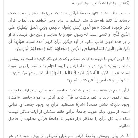
(گفتار و رفتار) اشخاص سر‌شناس.»
باید در نظر داشت تنها جامعۀ قرآنی است که می‌تواند بشر را به سعادت
برساند لذا تنها راه حیات بشر تسلیم در برابر وحی خواهد بود، لذا در قرآن
ذکر گردیده است: «هُوَ الَّذِی أَرْسَلَ رَسُولَهُ بِالْهُدَى وَدِینِ الْحَقِّ لِیُظْهِرَهُ عَلَى
الدِّینِ کُلِّهِ؛ او کسى است که رسول خود را با هدایت و دین حق فرستاد تا او
را بر همه ادیان غالب سازد. در آیه دیگراز قرآن کریم آمده است. «وَنُرِیدُ أَن
نَّمُنَّ عَلَى الَّذِینَ اسْتُضْعِفُواْ فِى الْأَرْضِ وَ نَجْعَلَهُمْ أَئِمَّهً وَ نَجْعَلَهُمُ الْوَارِثِینَ»
لذا قرآن کریم با توجه به آیات محکمی که در آن ذکر گردیده است به روشنی
به اصل وجود هویِت در جامعۀ قرآنی و لزوم التزام به جامعه را بیان نموده
است: «وَ ما قَدَرُوا اللَّهَ حَقَّ قَدْرِهِ إِذْ قالُوا ما أَنْزَلَ اللَّهُ عَلى‏ بَشَرٍ مِنْ شَیْ‏ءٍ….
وَ لا رَطْبٍ وَ لا یابِسٍ إِلاَّ فی‏ کِتابٍ مُبینٍ».
قرآن کریم در جامعه سازی و شناخت جامعه ایده هائی برای ارائه دارد، به
عنوان نمونه باید در نظر داشت در قرآن کریم آیاتی در مورد جامعه «امّت»
وجود داردکه نشان دهندۀ اشارۀ مستقیم قرآن به وجود جامعه‌ای قرآنی
است، از سوی دیگر هویت جامعۀ قرآنی فقط متشکل از آیات مذکور نیست
بلکه باید کل قرآن را مدنظر قرار دهیم تا جامعۀ قرآنی مطلوب را حاصل
نمائیم.
لذا در بیان چیستی جامعۀ قرآنی نمی‌توان تعریفی از پیش خود دادو هر