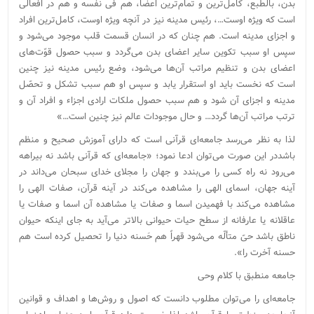
بدن، بالطبع، کامل‌ترین و تمام‌ترین اعضا، هم فی نفسه و هم در افعالی
است که ویژه اوست…، رئیس مدینه نیز در آنچه ویژه اوست، کامل‌ترین افراد
و اجزای مدینه است. هم چنان که در انسان قسمت قلب موجود می‌شود و
سپس او سبب تکوین سایر اعضای بدن می‌گردد و سبب حصول قوّت‌های
اعضای بدن و تنظیم مراتب آن‌ها می‌شود، وضع رئیس مدینه نیز چنین
است که نخست باید او استقرار یابد و سپس او هم سبب تشکل و تحصّل
مدینه و اجزای آن شود و هم سبب حصول ملکات ارادی اجزاء و افراد آن و
ترتب مراتب آن‌ها گردد… و حال موجودات عالم نیز چنین است…»
لذا به نظر می‌رسد جامعه‌ای قرآنی است که دارای آموزش صحیح و منظم
باشددر این صورت می‌توان ادعا نمود؛ «جامعه‌ای که قرآنی باشد نه بیراهه
می‌رود نه راه کسی را می‌بندد و جهان را مجلای خدای سبحان می‌داند در
آینه جهان، اسمای الهی را مشاهده می‌کند در آینه قرآن، صفات الهی را
مشاهده می‌کند با فهمیدن اسما و صفات یا مشاهده آن اسما و صفات یا
عاقلانه یا عارفانه از سطح حیات حیوانی بالا‌تر می‌آید به جای اینکه حیوان
ناطق باشد حیّ متألّه می‌شود قهراً هم حَسنه دنیا را تحصیل کرده است هم
حسنه آخرت را».
جامعه منطبق با کلام وحی
جامعه‌ای را می‌توان مطلوب دانست که اصول و روش‌ها و اهداف و قوانین