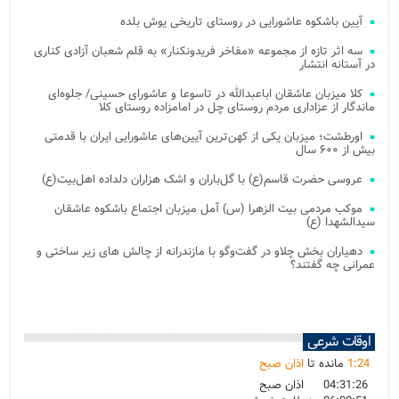
آیین باشکوه عاشورایی در روستای تاریخی یوش بلده
سه اثر تازه از مجموعه «مفاخر فریدونکنار» به قلم شعبان آزادی کناری
در آستانه انتشار
کلا میزبان عاشقان اباعبدالله در تاسوعا و عاشورای حسینی/ جلوه‌ای
ماندگار از عزاداری مردم روستای چل در امامزاده روستای کلا
اورطشت؛ میزبان یکی از کهن‌ترین آیین‌های عاشورایی ایران با قدمتی
بیش از ۶۰۰ سال
عروسی حضرت قاسم(ع) با گل‌باران و اشک هزاران دلداده اهل‌بیت(ع)
موکب مردمی بیت‌ الزهرا (س) آمل میزبان اجتماع باشکوه عاشقان
سیدالشهدا (ع)
دهیاران بخش چلاو در گفت‌وگو با مازندرانه از چالش های زیر ساختی و
عمرانی چه گفتند؟
اوقات شرعی
24
:
1
مانده تا
اذان صبح
04:31:26
اذان صبح