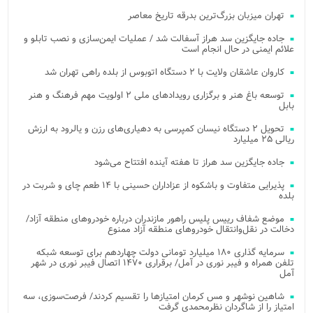
تهران میزبان بزرگ‌ترین بدرقه تاریخ معاصر
جاده جایگزین سد هراز آسفالت شد / عملیات ایمن‌سازی و نصب تابلو و
علائم ایمنی در حال انجام است
کاروان عاشقان ولایت با ۲ دستگاه اتوبوس از بلده راهی تهران شد
توسعه باغ هنر و برگزاری رویدادهای ملی ۲ اولویت مهم فرهنگ و هنر
بابل
تحویل ۲ دستگاه نیسان کمپرسی به دهیاری‌های رزن و یالرود به ارزش
ریالی ۲۵ میلیارد
جاده جایگزین سد هراز تا هفته آینده افتتاح می‌شود
پذیرایی متفاوت و باشکوه از عزاداران حسینی با ۱۴ طعم چای و شربت در
بلده
موضع شفاف رییس پلیس راهور مازندران درباره خودروهای منطقه آزاد/
دخالت در نقل‌وانتقال خودروهای منطقه آزاد ممنوع
سرمایه گذاری ۱۸۰ میلیارد تومانی دولت چهاردهم برای توسعه شبکه
تلفن همراه و فیبر نوری در آمل/ برقراری ۱۴۷۰ اتصال فیبر نوری در شهر
آمل
شاهین نوشهر و مس کرمان امتیازها را تقسیم کردند/ فرصت‌سوزی، سه
امتیاز را از شاگردان نظرمحمدی گرفت