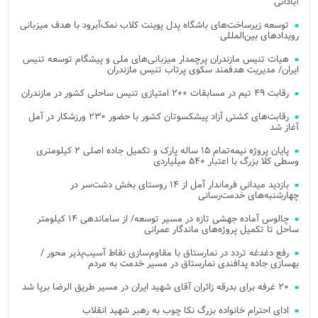
آبادانی
توسعه زیرساخت‌های باشگاه پدل پوینت کلاب نمک‌آبرود با هدف میزبانی
رویدادهای بین‌المللی
هیات تنیس مازندران پرچمدار میزبانی‌های ملی و پیشگام توسعه تنیس
ایران/ مدیریت هدفمند سکوی پرتاب تنیس مازندران
رقابت ۴۹ تیم در مسابقات ۲۰۰ امتیازی تنیس ساحلی کشور در مازندران
رقابت‌های کشتی آزاد پیشکسوتان کشور با حضور ۲۳۰ ورزشکار در آمل
آغاز شد
پایان پروژه نیمه‌تمام ۱۵ ساله پارک و تکمیل جاده اصلی ۲ کیلومتری
وسطی کلا بزرگ با اعتبار ۵۴۰ میلیاردی
بازدید میدانی فرماندار آمل از ۱۴ روستای بخش دشت‌سر در
چهارشنبه‌های خدمت‌رسانی
چالوس آماده جهشی تازه در مسیر توسعه/ از ساماندهی ۱۴ کیلومتر
ساحل تا تکمیل پروژه‌های ماندگار عمرانی
رفع دغدغه تردد در نمارستاق با مقاوم‌سازی نقاط آسیب‌پذیر محور /
بهسازی جاده پدافندی نمارستاق در مسیر خدمت به مردم
۲۰ غرفه برای بدرقه زائران آقای شهید ایران در مسیر طریق الرضا برپا شد
ادای احترام خانواده بزرگ نکا چوب به رهبر شهید انقلاب