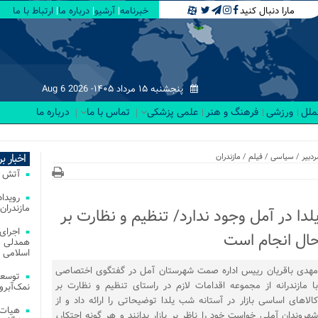
مارا دنبال کنید
خبرنامه
آرشیو
درباره ما
ارتباط با ما
پنجشنبه ۱۵ مرداد ۱۴۰۵-
Aug 6 2026
لملل
ورزشی
فرهنگ و هنر
علمی پزشکی
تماس با ما
درباره ما
ر _
اخبار ب
دبیر
/
سیاسی
/
فیلم
/
مازندران
آتش‌ سوزی‌ های
مازندران
لدا در آمل وجود ندارد/ تنظیم و نظارت بر
اجرای
 حال انجام است
همدلی و
اسلامی م
مهدی باقریان رییس اداره صمت شهرستان آمل در گفتگوی اختصاصی
توسعه
با مازندرانه از مجموعه اقدامات لازم در راستای تنظیم و نظارت بر
نمک‌آبرو
کالاهای اساسی بازار در آستانه شب یلدا توضیحاتی را ارائه داد و از
هیات 
شهروندان آملی خواست خود را ناظر بر بازار بدانند و هر گونه احتکار،