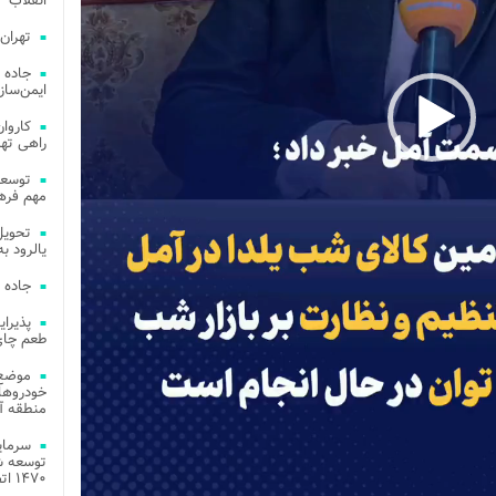
انقلاب
تهران
جاده 
ایمن‌ساز
راهی ته
مهم فره
یالرود به ار
جاده 
طعم چای
موضع 
خودروهای
منطقه آز
توسعه شب
۱۴۷۰ اتصال فیبر نوری در شهر آمل