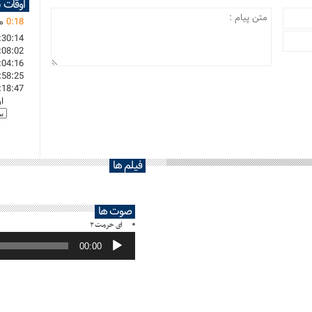
اوقات 
18
:
0
ما
:30:14
:08:02
:04:16
:58:25
:18:47
ا
فیلم ها
صوت ها
ای حرمت ۲
پخش‌کننده
صوت
00:00