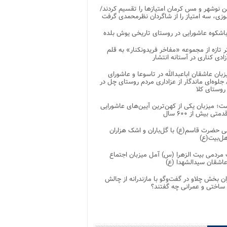
 نوشهر و مس کرمان امتیازها را تقسیم کردند/
زی، سه امتیاز را از شاگردان نظرمحمدی گرفت
باشکوه عاشورایی در روستای تاریخی یوش بلده
ر تازه از مجموعه «مفاخر فریدونکنار» به قلم
ادی کناری در آستانه انتشار
زبان عاشقان اباعبدالله در تاسوعا و عاشورای
لوه‌ای ماندگار از عزاداری مردم روستای چل در
 روستای کلا
ت؛ میزبان یکی از کهن‌ترین آیین‌های عاشورایی
متی بیش از ۶۰۰ سال
 حضرت قاسم(ع) با گل‌باران و اشک هزاران
هل‌بیت(ع)
مردمی بیت‌ الزهرا (س) آمل میزبان اجتماع
عاشقان سیدالشهدا (ع)
ان بخش چلاو در گفت‌وگو با مازندرانه از چالش
 ساختی و عمرانی چه گفتند؟