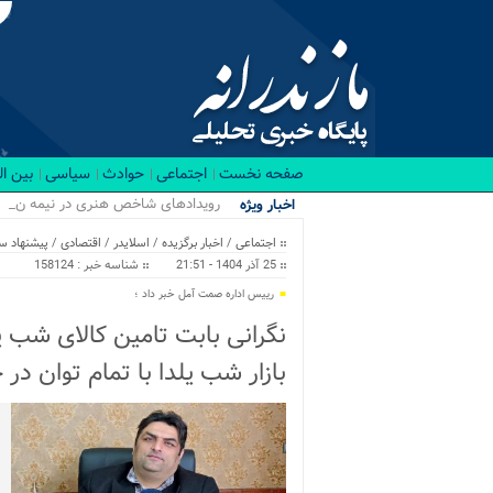
صفحه نخست
اجتماعی
حوادث
سیاسی
بین ا
رویدادهای شاخص هنری در نیمه نخست ۱۴۰۵ د
اخبار ویژه
اجتماعی
/
اخبار برگزیده
/
اسلایدر
/
اقتصادی
/
پیشنهاد سر
25 آذر 1404 - 21:51
شناسه خبر : 158124
رییس اداره صمت آمل خبر داد ؛
نگرانی بابت تامین کالای شب ی
بازار شب یلدا با تمام توان در