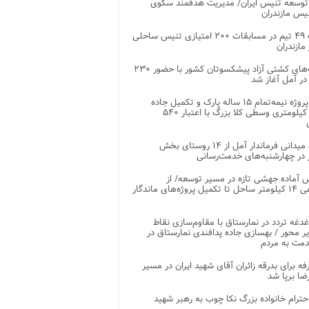
توسعه تنیس ایران/ مدیریت هدفمند سکوی
یس مازندران
رقابت ۴۹ تیم در مسابقات ۲۰۰ امتیازی تنیس ساحلی
مازندران
رقابت‌های کشتی آزاد پیشکسوتان کشور با حضور ۲۳۰
در آمل آغاز شد
پایان پروژه نیمه‌تمام ۱۵ ساله پارک و تکمیل جاده
اصلی ۲ کیلومتری وسطی کلا بزرگ با اعتبار ۵۴۰
بازدید میدانی فرماندار آمل از ۱۴ روستای بخش
در چهارشنبه‌های خدمت‌رسانی
 آماده جهشی تازه در مسیر توسعه/ از
ساماندهی ۱۴ کیلومتر ساحل تا تکمیل پروژه‌های ماندگار
غدغه تردد در نمارستاق با مقاوم‌سازی نقاط
ر محور / بهسازی جاده پدافندی نمارستاق در
مت به مردم
غرفه برای بدرقه زائران آقای شهید ایران در مسیر
ضا برپا شد
احترام خانواده بزرگ نکا چوب به رهبر شهید