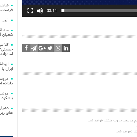
شاهین
فرصت‌سو
03:14
آیین 
سه اث
شعبان آز
کلا می
حسینی/ ج
امامزاده
اورطش
ایران با قد
عروسی
دلداده ا
موکب 
باشکوه 
دهیار
های زیر
یم مدیریت در وب منتشر خواهد شد.
.
تشر نخواهد شد.