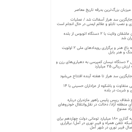
 میزبان بزرگ‌ترین بدرقه تاریخ معاصر
جایگزین سد هراز آسفالت شد / عملیات
ی و نصب تابلو و علائم ایمنی در حال انجام است
کاروان عاشقان ولایت با ۲ دستگاه اتوبوس از بلده
ران شد
توسعه باغ هنر و برگزاری رویدادهای ملی ۲ اولویت
نگ و هنر بابل
تحویل ۲ دستگاه نیسان کمپرسی به دهیاری‌های رزن و
زش ریالی ۲۵ میلیارد
جایگزین سد هراز تا هفته آینده افتتاح می‌شود
پذیرایی متفاوت و باشکوه از عزاداران حسینی با ۱۴
 و شربت در بلده
شفاف رییس پلیس راهور مازندران درباره
 منطقه آزاد/ دخالت در نقل‌وانتقال خودروهای
اد ممنوع
سرمایه گذاری ۱۸۰ میلیارد تومانی دولت چهاردهم برای
که تلفن همراه و فیبر نوری در آمل/ برقراری