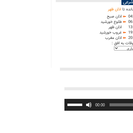
شرعی
نده تا
اذان ظهر
04
اذان صبح
06
طلوع خورشید
13
اذان ظهر
19
غروب خورشید
20
اذان مغرب
وقات به افق :
برای
افزایش
00:00
یا
کاهش
صدا
از
کلیدهای
بالا
و
پایین
استفاده
کنید.