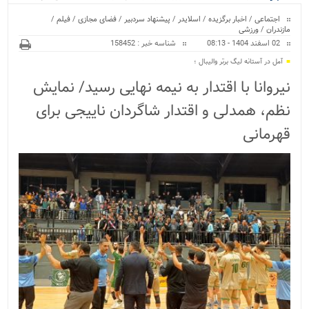
ویژه
کراسفیت شهرستان بابل...
اجتماعی
/
اخبار برگزیده
/
اسلایدر
/
پیشنهاد سردبیر
/
فضای مجازی
/
فیلم
/
مازندران
/
ورزشی
02 اسفند 1404 - 08:13
شناسه خبر : 158452
آمل در آستانه لیگ برتر والیبال ؛
نیروانا با اقتدار به نیمه نهایی رسید/ نمایش
نظم، همدلی و اقتدار شاگردان ناییجی برای
قهرمانی