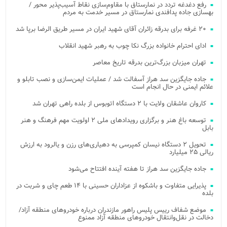
رفع دغدغه تردد در نمارستاق با مقاوم‌سازی نقاط آسیب‌پذیر محور /
بهسازی جاده پدافندی نمارستاق در مسیر خدمت به مردم
۲۰ غرفه برای بدرقه زائران آقای شهید ایران در مسیر طریق الرضا برپا شد
ادای احترام خانواده بزرگ نکا چوب به رهبر شهید انقلاب
تهران میزبان بزرگ‌ترین بدرقه تاریخ معاصر
جاده جایگزین سد هراز آسفالت شد / عملیات ایمن‌سازی و نصب تابلو و
علائم ایمنی در حال انجام است
کاروان عاشقان ولایت با ۲ دستگاه اتوبوس از بلده راهی تهران شد
توسعه باغ هنر و برگزاری رویدادهای ملی ۲ اولویت مهم فرهنگ و هنر
بابل
تحویل ۲ دستگاه نیسان کمپرسی به دهیاری‌های رزن و یالرود به ارزش
ریالی ۲۵ میلیارد
جاده جایگزین سد هراز تا هفته آینده افتتاح می‌شود
پذیرایی متفاوت و باشکوه از عزاداران حسینی با ۱۴ طعم چای و شربت در
بلده
موضع شفاف رییس پلیس راهور مازندران درباره خودروهای منطقه آزاد/
دخالت در نقل‌وانتقال خودروهای منطقه آزاد ممنوع