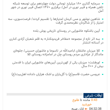
سرمایه گذاری ۱۸۰ میلیارد تومانی دولت چهاردهم برای توسعه شبکه
تلفن همراه و فیبر نوری در آمل/ برقراری ۱۴۷۰ اتصال فیبر نوری در شهر
آمل
شاهین نوشهر و مس کرمان امتیازها را تقسیم کردند/ فرصت‌سوزی، سه
امتیاز را از شاگردان نظرمحمدی گرفت
آیین باشکوه عاشورایی در روستای تاریخی یوش بلده
سه اثر تازه از مجموعه «مفاخر فریدونکنار» به قلم شعبان آزادی کناری
در آستانه انتشار
کلا میزبان عاشقان اباعبدالله در تاسوعا و عاشورای حسینی/ جلوه‌ای
ماندگار از عزاداری مردم روستای چل در امامزاده روستای کلا
اورطشت؛ میزبان یکی از کهن‌ترین آیین‌های عاشورایی ایران با قدمتی
بیش از ۶۰۰ سال
عروسی حضرت قاسم(ع) با گل‌باران و اشک هزاران دلداده اهل‌بیت(ع)
اوقات شرعی
43
:
0
مانده تا
طلوع
خورشید
04:32:38
اذان صبح