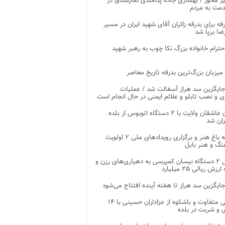
ر محور / بهسازی جاده پدافندی نمارستاق در
مت به مردم
غرفه برای بدرقه زائران آقای شهید ایران در مسیر
ضا برپا شد
احترام خانواده بزرگ نکا چوب به رهبر شهید
 میزبان بزرگ‌ترین بدرقه تاریخ معاصر
جایگزین سد هراز آسفالت شد / عملیات
ی و نصب تابلو و علائم ایمنی در حال انجام است
کاروان عاشقان ولایت با ۲ دستگاه اتوبوس از بلده
ران شد
توسعه باغ هنر و برگزاری رویدادهای ملی ۲ اولویت
نگ و هنر بابل
تحویل ۲ دستگاه نیسان کمپرسی به دهیاری‌های رزن و
زش ریالی ۲۵ میلیارد
جایگزین سد هراز تا هفته آینده افتتاح می‌شود
پذیرایی متفاوت و باشکوه از عزاداران حسینی با ۱۴
 و شربت در بلده