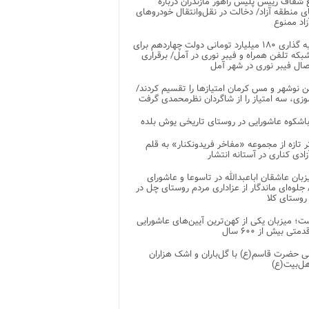
شفاف رییس پلیس راهور مازندران درباره
 منطقه آزاد/ دخالت در نقل‌وانتقال خودروهای
اد ممنوع
سرمایه گذاری ۱۸۰ میلیارد تومانی دولت چهاردهم برای
که تلفن همراه و فیبر نوری در آمل/ برقراری
 نوشهر و مس کرمان امتیازها را تقسیم کردند/
زی، سه امتیاز را از شاگردان نظرمحمدی گرفت
باشکوه عاشورایی در روستای تاریخی یوش بلده
ر تازه از مجموعه «مفاخر فریدونکنار» به قلم
ادی کناری در آستانه انتشار
زبان عاشقان اباعبدالله در تاسوعا و عاشورای
لوه‌ای ماندگار از عزاداری مردم روستای چل در
 روستای کلا
ت؛ میزبان یکی از کهن‌ترین آیین‌های عاشورایی
متی بیش از ۶۰۰ سال
 حضرت قاسم(ع) با گل‌باران و اشک هزاران
هل‌بیت(ع)