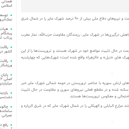
همدلی و
اسلامی م
توسعه
عصر امروز نیروهای ارتش سوریه، رزمندگان مقاومت و نیروهای دفاع ملی بیش از ۹۰ درصد شهرک مایر را در شمال شرق
نمک‌آبرو
هیات 
پیشگام 
اهش درگیری‌ها در شهرک مایر، رزمندگان مقاومت حزب‌الله، نماز مغرب
پرتاب تن
مت در حال تثبیت مواضع خود در شهرک هستند و تروریست‌ها را از این
کشور در 
رک های «نبل» و «الزهرا» واقع شده است؛ شهرک‌هایی که چهارشنبه
ورزشکار 
روهای ارتش سوریه با عناصر تروریستی در حومه شمالی شهرک مایر خبر
میلیاردی
از سکنه شده و در مقطع فعلی نیروهای سوری و مقاومت در حال تثبیت
 احتمالی و معکوس تروریست‌ها هستند.
دشت‌سر 
ند مزارع البابلی و الهیکلی را در شمال شهرک مایر که در شرق الزیاره و
چالوس
عمرانی
رفع د