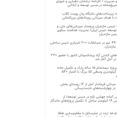
 مدیریت / کارنامه درخشان دهیاری و شورای
ریج‌محله در مسیر توسعه و آبادانی
 زیرساخت‌های باشگاه پدل پوینت کلاب
د با هدف میزبانی رویدادهای بین‌المللی
تنیس مازندران پرچمدار میزبانی‌های ملی و
توسعه تنیس ایران/ مدیریت هدفمند سکوی
یس مازندران
رقابت ۴۹ تیم در مسابقات ۲۰۰ امتیازی تنیس ساحلی
مازندران
رقابت‌های کشتی آزاد پیشکسوتان کشور با حضور ۲۳۰
در آمل آغاز شد
پایان پروژه نیمه‌تمام ۱۵ ساله پارک و تکمیل جاده
اصلی ۲ کیلومتری وسطی کلا بزرگ با اعتبار ۵۴۰
بازدید میدانی فرماندار آمل از ۱۴ روستای بخش
در چهارشنبه‌های خدمت‌رسانی
 آماده جهشی تازه در مسیر توسعه/ از
ساماندهی ۱۴ کیلومتر ساحل تا تکمیل پروژه‌های ماندگار
غدغه تردد در نمارستاق با مقاوم‌سازی نقاط