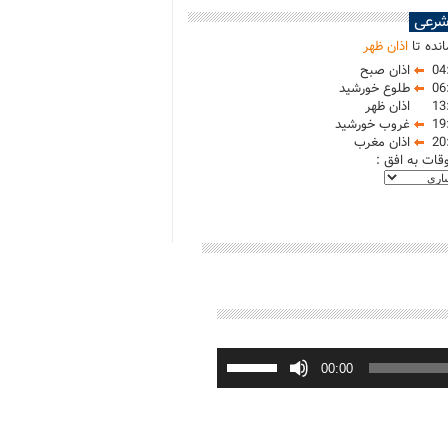
شرعی
نده تا
اذان ظهر
04
اذان صبح
06
طلوع خورشید
13
اذان ظهر
19
غروب خورشید
20
اذان مغرب
وقات به افق :
برای
افزایش
00:00
یا
کاهش
صدا
از
کلیدهای
بالا
و
پایین