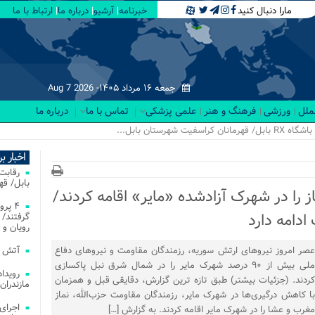
مارا دنبال کنید
خبرنامه
آرشیو
درباره ما
ارتباط با ما
جمعه ۱۶ مرداد ۱۴۰۵-
Aug 7 2026
لملل
ورزشی
فرهنگ و هنر
علمی پزشکی
تماس با ما
درباره ما
اخبار ب
بابل/ ق
ز را در شهرک آزادشده «مایر» اقامه کردند/
۴ پر
دامه دارد
گرفتند/ 
رویان و 
عصر امروز نیروهای ارتش سوریه، رزمندگان مقاومت و نیروهای دفاع
آتش‌ سوزی‌ های
ملی بیش از ۹۰ درصد شهرک مایر را در شمال شرق نبل پاکسازی
کردند. (جزئیات بیشتر) طبق تازه ترین گزارش، دقایقی قبل و همزمان
مازندران
با کاهش درگیری‌ها در شهرک مایر، رزمندگان مقاومت حزب‌الله، نماز
اجرای
مغرب و عشا را در شهرک مایر اقامه کردند. به گزارش […]