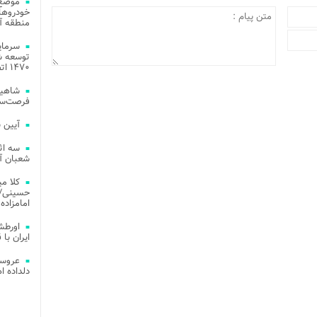
موضع 
خودروهای
منطقه آز
توسعه شب
۱۴۷۰ اتصال فیبر نوری در شهر آمل
شاهین
فرصت‌سو
آیین 
سه اث
شعبان آز
کلا می
حسینی/ ج
امامزاده
اورطش
ایران با قد
عروسی
دلداده ا