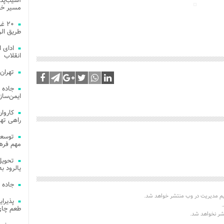
آسیب‌پذی
مسیر خد
۲۰ 
طریق الر
ادای 
انقلاب
تهران
جاده 
ایمن‌ساز
راهی ته
مهم فره
یالرود به ار
جاده 
یم مدیریت در وب منتشر خواهد شد.
.
طعم چای
تشر نخواهد شد.