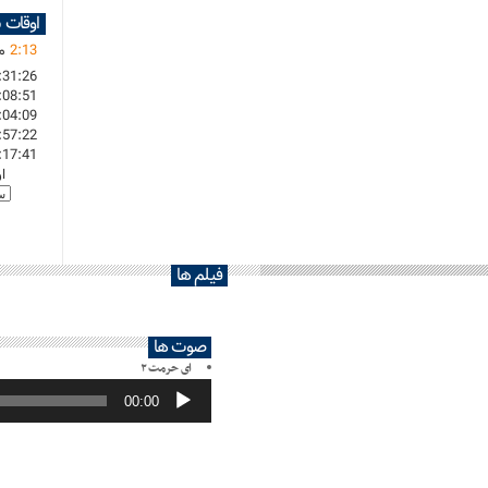
اوقات 
13
:
2
ما
:31:26
:08:51
:04:09
:57:22
:17:41
ا
فیلم ها
صوت ها
ای حرمت ۲
پخش‌کننده
صوت
00:00