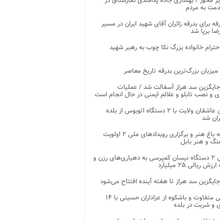
ر محور / بهسازی جاده پدافندی نمارستاق در
مت به مردم
غرفه برای بدرقه زائران آقای شهید ایران در مسیر
ضا برپا شد
احترام خانواده بزرگ نکا چوب به رهبر شهید
 میزبان بزرگ‌ترین بدرقه تاریخ معاصر
جایگزین سد هراز آسفالت شد / عملیات
ی و نصب تابلو و علائم ایمنی در حال انجام است
کاروان عاشقان ولایت با ۲ دستگاه اتوبوس از بلده
ران شد
توسعه باغ هنر و برگزاری رویدادهای ملی ۲ اولویت
نگ و هنر بابل
تحویل ۲ دستگاه نیسان کمپرسی به دهیاری‌های رزن و
زش ریالی ۲۵ میلیارد
جایگزین سد هراز تا هفته آینده افتتاح می‌شود
پذیرایی متفاوت و باشکوه از عزاداران حسینی با ۱۴
 و شربت در بلده