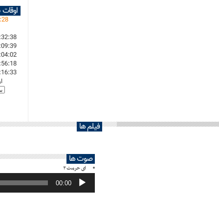
اوقات 
:
28
:32:38
:09:39
:04:02
:56:18
:16:33
ا
فیلم ها
صوت ها
ای حرمت ۲
پخش‌کننده
صوت
00:00