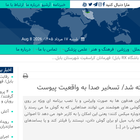
مارا دنبال کنید
خبرنامه
آرشیو
درباره ما
ارتباط با ما
شنبه ۱۷ مرداد ۱۴۰۵-
Aug 8 2026
لملل
ورزشی
فرهنگ و هنر
علمی پزشکی
تماس با ما
درباره ما
اخبار ب
بابل/ ق
 شد/ تسخیر صدا به واقعیت پیوست
۴ پر
گرفتند/ 
این هدفون ها به صورت وایرلس و با نصب برنامه ای ویژه بر روی
رویان و 
گوشی های هوشمند می توانند صداهایی که به گوش ما می رسند را
آتش‌ سوزی‌ های
دوباره میکس کنند؛ یعنی این امکان را به کاربر خود می دهد تا اصواتی
که باب میل او برای گوش دادن، نیستند را فیلتر کند و یا بسامدهای
مازندران
صوتی را در […]
اجرای