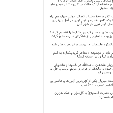
شفاف رییس پلیس راهور مازندران درباره
 منطقه آزاد/ دخالت در نقل‌وانتقال خودروهای
اد ممنوع
سرمایه گذاری ۱۸۰ میلیارد تومانی دولت چهاردهم برای
که تلفن همراه و فیبر نوری در آمل/ برقراری
 نوشهر و مس کرمان امتیازها را تقسیم کردند/
زی، سه امتیاز را از شاگردان نظرمحمدی گرفت
باشکوه عاشورایی در روستای تاریخی یوش بلده
ر تازه از مجموعه «مفاخر فریدونکنار» به قلم
ادی کناری در آستانه انتشار
زبان عاشقان اباعبدالله در تاسوعا و عاشورای
لوه‌ای ماندگار از عزاداری مردم روستای چل در
 روستای کلا
ت؛ میزبان یکی از کهن‌ترین آیین‌های عاشورایی
متی بیش از ۶۰۰ سال
 حضرت قاسم(ع) با گل‌باران و اشک هزاران
هل‌بیت(ع)