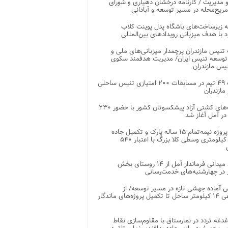
 مدیریت / کارنامه درخشان دهیاری و شورای
ریج‌محله در مسیر توسعه و آبادانی
 زیرساخت‌های باشگاه پدل پوینت کلاب
د با هدف میزبانی رویدادهای بین‌المللی
تنیس مازندران پرچمدار میزبانی‌های ملی و
توسعه تنیس ایران/ مدیریت هدفمند سکوی
یس مازندران
رقابت ۴۹ تیم در مسابقات ۲۰۰ امتیازی تنیس ساحلی
مازندران
رقابت‌های کشتی آزاد پیشکسوتان کشور با حضور ۲۳۰
در آمل آغاز شد
پایان پروژه نیمه‌تمام ۱۵ ساله پارک و تکمیل جاده
اصلی ۲ کیلومتری وسطی کلا بزرگ با اعتبار ۵۴۰
بازدید میدانی فرماندار آمل از ۱۴ روستای بخش
در چهارشنبه‌های خدمت‌رسانی
 آماده جهشی تازه در مسیر توسعه/ از
ساماندهی ۱۴ کیلومتر ساحل تا تکمیل پروژه‌های ماندگار
غدغه تردد در نمارستاق با مقاوم‌سازی نقاط