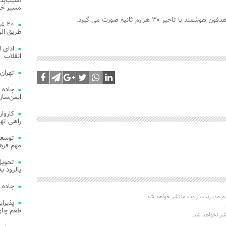
آسیب‌پذی
مسیر خد
یر ۳۰ هزارم ثانیه صورت می گیرد.
۲۰ 
طریق الر
ادای 
انقلاب
تهران
جاده 
ایمن‌ساز
راهی ته
مهم فره
یالرود به ار
جاده 
یم مدیریت در وب منتشر خواهد شد.
.
طعم چای
تشر نخواهد شد.