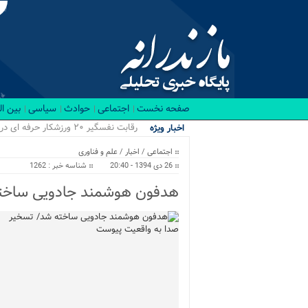
صفحه نخست
اجتماعی
حوادث
سیاسی
بین ا
۴ .
اخبار ویژه
اجتماعی
/
اخبار
/
علم و فناوری
26 دی 1394 - 20:40
شناسه خبر : 1262
هدفون هوشمند جادویی ساخته