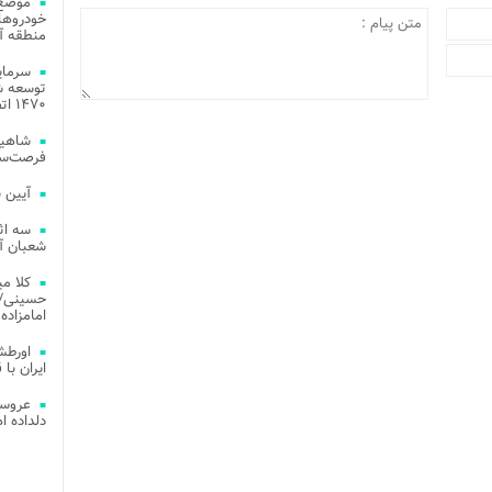
موضع 
خودروهای
منطقه آز
توسعه شب
۱۴۷۰ اتصال فیبر نوری در شهر آمل
شاهین
فرصت‌سو
آیین 
سه اث
شعبان آز
کلا می
حسینی/ ج
امامزاده
اورطش
ایران با قد
عروسی
دلداده ا