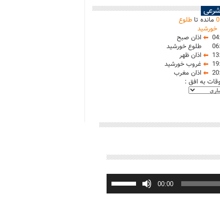
شرعی
0
مانده تا
طلوع
خورشید
04
اذان صبح
06
طلوع خورشید
13
اذان ظهر
19
غروب خورشید
20
اذان مغرب
وقات به افق :
برای
افزایش
00:00
یا
کاهش
صدا
از
کلیدهای
بالا
و
پایین