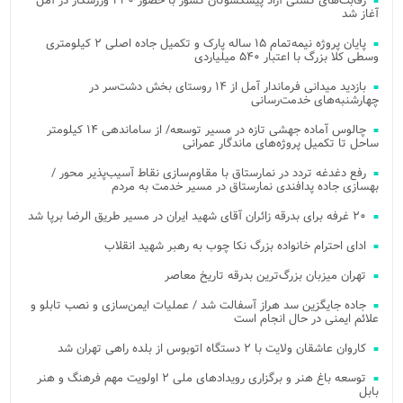
رقابت‌های کشتی آزاد پیشکسوتان کشور با حضور ۲۳۰ ورزشکار در آمل
آغاز شد
پایان پروژه نیمه‌تمام ۱۵ ساله پارک و تکمیل جاده اصلی ۲ کیلومتری
وسطی کلا بزرگ با اعتبار ۵۴۰ میلیاردی
بازدید میدانی فرماندار آمل از ۱۴ روستای بخش دشت‌سر در
چهارشنبه‌های خدمت‌رسانی
چالوس آماده جهشی تازه در مسیر توسعه/ از ساماندهی ۱۴ کیلومتر
ساحل تا تکمیل پروژه‌های ماندگار عمرانی
رفع دغدغه تردد در نمارستاق با مقاوم‌سازی نقاط آسیب‌پذیر محور /
بهسازی جاده پدافندی نمارستاق در مسیر خدمت به مردم
۲۰ غرفه برای بدرقه زائران آقای شهید ایران در مسیر طریق الرضا برپا شد
ادای احترام خانواده بزرگ نکا چوب به رهبر شهید انقلاب
تهران میزبان بزرگ‌ترین بدرقه تاریخ معاصر
جاده جایگزین سد هراز آسفالت شد / عملیات ایمن‌سازی و نصب تابلو و
علائم ایمنی در حال انجام است
کاروان عاشقان ولایت با ۲ دستگاه اتوبوس از بلده راهی تهران شد
توسعه باغ هنر و برگزاری رویدادهای ملی ۲ اولویت مهم فرهنگ و هنر
بابل