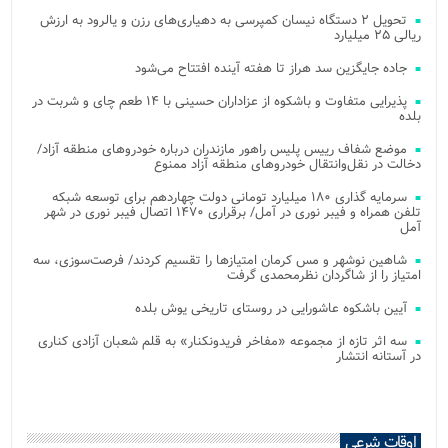
تحویل ۲ دستگاه نیسان کمپرسی به دهیاری‌های رزن و یالرود به ارزش
ریالی ۲۵ میلیارد
جاده جایگزین سد هراز تا هفته آینده افتتاح می‌شود
پذیرایی متفاوت و باشکوه از عزاداران حسینی با ۱۴ طعم چای و شربت در
بلده
موضع شفاف رییس پلیس راهور مازندران درباره خودروهای منطقه آزاد/
دخالت در نقل‌وانتقال خودروهای منطقه آزاد ممنوع
سرمایه گذاری ۱۸۰ میلیارد تومانی دولت چهاردهم برای توسعه شبکه
تلفن همراه و فیبر نوری در آمل/ برقراری ۱۴۷۰ اتصال فیبر نوری در شهر
آمل
شاهین نوشهر و مس کرمان امتیازها را تقسیم کردند/ فرصت‌سوزی، سه
امتیاز را از شاگردان نظرمحمدی گرفت
آیین باشکوه عاشورایی در روستای تاریخی یوش بلده
سه اثر تازه از مجموعه «مفاخر فریدونکنار» به قلم شعبان آزادی کناری
در آستانه انتشار
اوقات شرعی