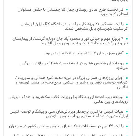
فاز نخست طرح هادی روستای چماز کلا چمستان با حضور مسئولان
استانی کلید خورد
رقابت نفسگیر ۲۰ ورزشکار حرفه ای در باشگاه RX بابل/ قهرمانان
کراسفیت شهرستان بابل مشخص شدند
۴ پروژه مهم و حیاتی نور و محمودآباد جان دوباره گرفتند/ از بیمارستان
نور و نیروگاه محمودآباد تا کمربندی رویان و پل آلشرود
آتش‌ سوزی‌ های ۲ هفته اخیر میانکاله عمدی بود
رویدادهای شاخص هنری در نیمه نخست ۱۴۰۵ در مازندران برگزار
می‌شود
اجرای پروژه‌های عمرانی بزرگ در مریج‌محله ثمره همدلی و مدیریت /
کارنامه درخشان دهیاری و شورای اسلامی مریج‌محله در مسیر توسعه و
آبادانی
توسعه زیرساخت‌های باشگاه پدل پوینت کلاب نمک‌آبرود با هدف میزبانی
رویدادهای بین‌المللی
هیات تنیس مازندران پرچمدار میزبانی‌های ملی و پیشگام توسعه تنیس
ایران/ مدیریت هدفمند سکوی پرتاب تنیس مازندران
رقابت ۴۹ تیم در مسابقات ۲۰۰ امتیازی تنیس ساحلی کشور در مازندران