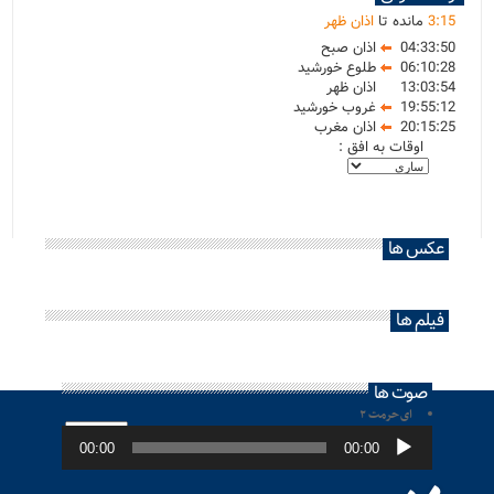
15
:
3
مانده تا
اذان ظهر
04:33:50
اذان صبح
06:10:28
طلوع خورشید
13:03:54
اذان ظهر
19:55:12
غروب خورشید
20:15:25
اذان مغرب
اوقات به افق :
عکس ها
فیلم ها
صوت ها
ای حرمت ۲
پخش‌کننده
صوت
00:00
00:00