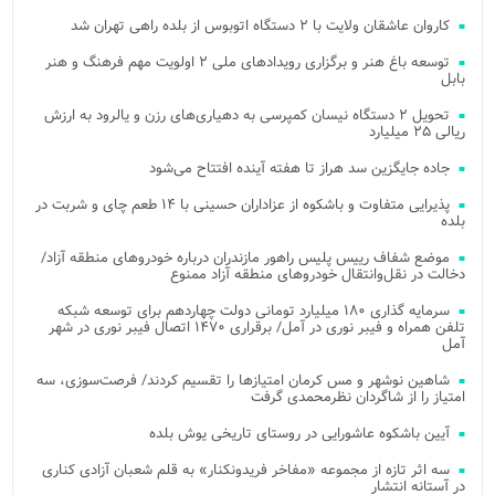
کاروان عاشقان ولایت با ۲ دستگاه اتوبوس از بلده راهی تهران شد
توسعه باغ هنر و برگزاری رویدادهای ملی ۲ اولویت مهم فرهنگ و هنر
بابل
تحویل ۲ دستگاه نیسان کمپرسی به دهیاری‌های رزن و یالرود به ارزش
ریالی ۲۵ میلیارد
جاده جایگزین سد هراز تا هفته آینده افتتاح می‌شود
پذیرایی متفاوت و باشکوه از عزاداران حسینی با ۱۴ طعم چای و شربت در
بلده
موضع شفاف رییس پلیس راهور مازندران درباره خودروهای منطقه آزاد/
دخالت در نقل‌وانتقال خودروهای منطقه آزاد ممنوع
سرمایه گذاری ۱۸۰ میلیارد تومانی دولت چهاردهم برای توسعه شبکه
تلفن همراه و فیبر نوری در آمل/ برقراری ۱۴۷۰ اتصال فیبر نوری در شهر
آمل
شاهین نوشهر و مس کرمان امتیازها را تقسیم کردند/ فرصت‌سوزی، سه
امتیاز را از شاگردان نظرمحمدی گرفت
آیین باشکوه عاشورایی در روستای تاریخی یوش بلده
سه اثر تازه از مجموعه «مفاخر فریدونکنار» به قلم شعبان آزادی کناری
در آستانه انتشار