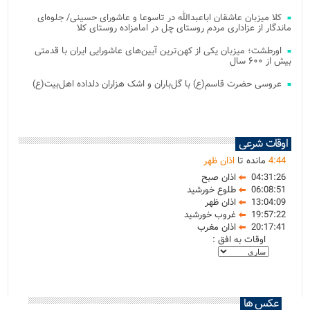
کلا میزبان عاشقان اباعبدالله در تاسوعا و عاشورای حسینی/ جلوه‌ای
ماندگار از عزاداری مردم روستای چل در امامزاده روستای کلا
اورطشت؛ میزبان یکی از کهن‌ترین آیین‌های عاشورایی ایران با قدمتی
بیش از ۶۰۰ سال
عروسی حضرت قاسم(ع) با گل‌باران و اشک هزاران دلداده اهل‌بیت(ع)
اوقات شرعی
44
:
4
مانده تا
اذان ظهر
04:31:26
اذان صبح
06:08:51
طلوع خورشید
13:04:09
اذان ظهر
19:57:22
غروب خورشید
20:17:41
اذان مغرب
اوقات به افق :
عکس ها