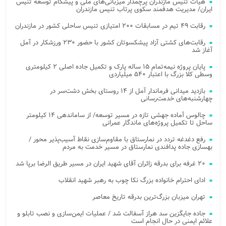
هیات تنیس مازندران پرچمدار میزبانی‌های ملی و پیشگام توسعه تنیس
ایران/ مدیریت هدفمند سکوی پرتاب تنیس مازندران
رقابت ۴۹ تیم در مسابقات ۲۰۰ امتیازی تنیس ساحلی کشور در مازندران
رقابت‌های کشتی آزاد پیشکسوتان کشور با حضور ۲۳۰ ورزشکار در آمل
آغاز شد
پایان پروژه نیمه‌تمام ۱۵ ساله پارک و تکمیل جاده اصلی ۲ کیلومتری
وسطی کلا بزرگ با اعتبار ۵۴۰ میلیاردی
بازدید میدانی فرماندار آمل از ۱۴ روستای بخش دشت‌سر در
چهارشنبه‌های خدمت‌رسانی
چالوس آماده جهشی تازه در مسیر توسعه/ از ساماندهی ۱۴ کیلومتر
ساحل تا تکمیل پروژه‌های ماندگار عمرانی
رفع دغدغه تردد در نمارستاق با مقاوم‌سازی نقاط آسیب‌پذیر محور /
بهسازی جاده پدافندی نمارستاق در مسیر خدمت به مردم
۲۰ غرفه برای بدرقه زائران آقای شهید ایران در مسیر طریق الرضا برپا شد
ادای احترام خانواده بزرگ نکا چوب به رهبر شهید انقلاب
تهران میزبان بزرگ‌ترین بدرقه تاریخ معاصر
جاده جایگزین سد هراز آسفالت شد / عملیات ایمن‌سازی و نصب تابلو و
علائم ایمنی در حال انجام است