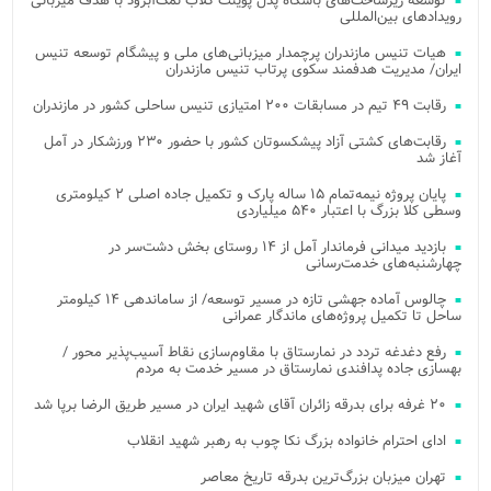
توسعه زیرساخت‌های باشگاه پدل پوینت کلاب نمک‌آبرود با هدف میزبانی
رویدادهای بین‌المللی
هیات تنیس مازندران پرچمدار میزبانی‌های ملی و پیشگام توسعه تنیس
ایران/ مدیریت هدفمند سکوی پرتاب تنیس مازندران
رقابت ۴۹ تیم در مسابقات ۲۰۰ امتیازی تنیس ساحلی کشور در مازندران
رقابت‌های کشتی آزاد پیشکسوتان کشور با حضور ۲۳۰ ورزشکار در آمل
آغاز شد
پایان پروژه نیمه‌تمام ۱۵ ساله پارک و تکمیل جاده اصلی ۲ کیلومتری
وسطی کلا بزرگ با اعتبار ۵۴۰ میلیاردی
بازدید میدانی فرماندار آمل از ۱۴ روستای بخش دشت‌سر در
چهارشنبه‌های خدمت‌رسانی
چالوس آماده جهشی تازه در مسیر توسعه/ از ساماندهی ۱۴ کیلومتر
ساحل تا تکمیل پروژه‌های ماندگار عمرانی
رفع دغدغه تردد در نمارستاق با مقاوم‌سازی نقاط آسیب‌پذیر محور /
بهسازی جاده پدافندی نمارستاق در مسیر خدمت به مردم
۲۰ غرفه برای بدرقه زائران آقای شهید ایران در مسیر طریق الرضا برپا شد
ادای احترام خانواده بزرگ نکا چوب به رهبر شهید انقلاب
تهران میزبان بزرگ‌ترین بدرقه تاریخ معاصر