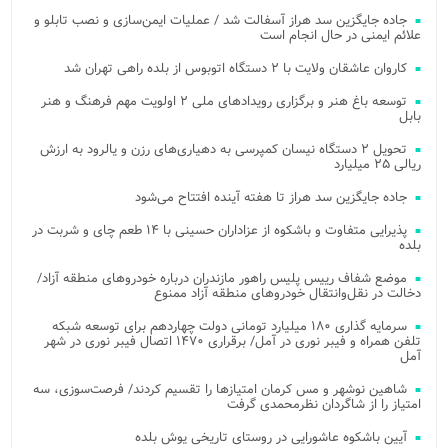
جاده جایگزین سد هراز آسفالت شد / عملیات ایمن‌سازی و نصب تابلو و
علائم ایمنی در حال انجام است
کاروان عاشقان ولایت با ۲ دستگاه اتوبوس از بلده راهی تهران شد
توسعه باغ هنر و برگزاری رویدادهای ملی ۲ اولویت مهم فرهنگ و هنر
بابل
تحویل ۲ دستگاه نیسان کمپرسی به دهیاری‌های رزن و یالرود به ارزش
ریالی ۲۵ میلیارد
جاده جایگزین سد هراز تا هفته آینده افتتاح می‌شود
پذیرایی متفاوت و باشکوه از عزاداران حسینی با ۱۴ طعم چای و شربت در
بلده
موضع شفاف رییس پلیس راهور مازندران درباره خودروهای منطقه آزاد/
دخالت در نقل‌وانتقال خودروهای منطقه آزاد ممنوع
سرمایه گذاری ۱۸۰ میلیارد تومانی دولت چهاردهم برای توسعه شبکه
تلفن همراه و فیبر نوری در آمل/ برقراری ۱۴۷۰ اتصال فیبر نوری در شهر
آمل
شاهین نوشهر و مس کرمان امتیازها را تقسیم کردند/ فرصت‌سوزی، سه
امتیاز را از شاگردان نظرمحمدی گرفت
آیین باشکوه عاشورایی در روستای تاریخی یوش بلده