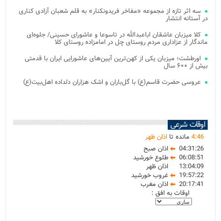
سه اثر تازه از مجموعه «مفاخر فریدونکنار» به قلم شعبان آزادی کناری
در آستانه انتشار
کلا میزبان عاشقان اباعبدالله در تاسوعا و عاشورای حسینی/ جلوه‌ای
ماندگار از عزاداری مردم روستای چل در امامزاده روستای کلا
اورطشت؛ میزبان یکی از کهن‌ترین آیین‌های عاشورایی ایران با قدمتی
بیش از ۶۰۰ سال
عروسی حضرت قاسم(ع) با گل‌باران و اشک هزاران دلداده اهل‌بیت(ع)
اوقات شرعی
46
:
4
مانده تا
اذان ظهر
04:31:26
اذان صبح
06:08:51
طلوع خورشید
13:04:09
اذان ظهر
19:57:22
غروب خورشید
20:17:41
اذان مغرب
اوقات به افق :