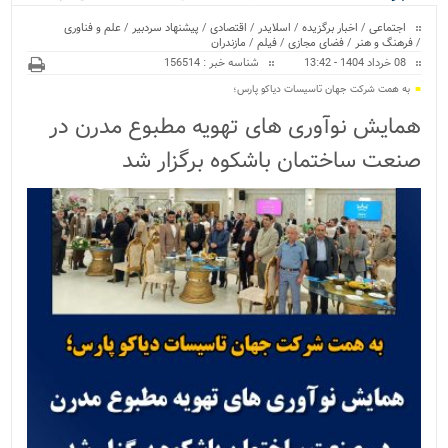
ویژه
اجتماعی
/
اخبار برگزیده
/
اسلایدر
/
اقتصادی
/
پیشنهاد سردبیر
/
علم و فناوری
/
فرهنگ و هنر
/
فضای مجازی
/
فیلم
/
مازندران
08 خرداد 1404 - 13:42
شناسه خبر : 156514
به همت شرکت جهان تاسیسات دیاکو پارس؛
همایش نوآوری های تهویه مطبوع مدرن در
صنعت ساختمان باشکوه برگزار شد