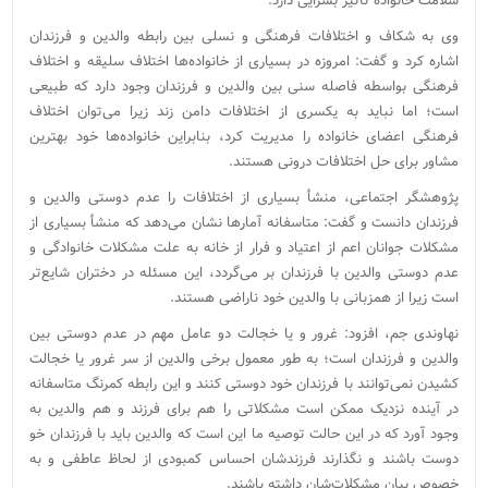
سلامت خانواده تاثیر بسزایی دارد.
وی به شکاف و اختلافات فرهنگی و نسلی بین رابطه والدین و فرزندان
اشاره کرد و گفت: امروزه در بسیاری از خانواده‌ها اختلاف سلیقه و اختلاف
فرهنگی بواسطه فاصله سنی بین والدین و فرزندان وجود دارد که طبیعی
است؛ اما نباید به یکسری از اختلافات دامن زند زیرا می‌توان اختلاف
فرهنگی اعضای خانواده‌ را مدیریت کرد، بنابراین خانواده‌ها خود بهترین
مشاور برای حل اختلافات درونی هستند.
پژوهشگر اجتماعی، منشأ بسیاری از اختلافات را عدم دوستی والدین و
فرزندان دانست و گفت: متاسفانه آمارها نشان می‌دهد که منشأ بسیاری از
مشکلات جوانان اعم از اعتیاد و فرار از خانه به علت مشکلات خانوادگی و
عدم دوستی والدین با فرزندان بر می‌گردد، این مسئله در دختران شایع‌تر
است زیرا از همزبانی با والدین خود ناراضی هستند.
نهاوندی جم، افزود: غرور و یا خجالت دو عامل مهم در عدم دوستی بین
والدین و فرزندان است؛ به طور معمول برخی والدین از سر غرور یا خجالت
کشیدن نمی‌توانند با فرزندان خود دوستی کنند و این رابطه کمرنگ متاسفانه
در آینده نزدیک ممکن است مشکلاتی را هم برای فرزند و هم والدین به
وجود آورد که در این حالت توصیه ما این است که والدین باید با فرزندان خو
دوست باشند و نگذارند فرزندشان احساس کمبودی از لحاظ عاطفی و به
خصوص بیان مشکلات‌شان داشته باشند.