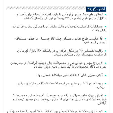
اخبار برگزیده
اعطای وام ۵۰۰ میلیون تومانی با بازپرداخت ۲۰ ساله برای نوسازی
منازل/ اجرای طرح هادی در ۲۲ روستای نور طی یکسال گذشته
مسابقات کراسفیت نوجوانان دختر مازندران با معرفی برترین‌ها در نور
پایان یافت
فاز نخست طرح هادی روستای چماز کلا چمستان با حضور مسئولان
استانی کلید خورد
رقابت نفسگیر ۲۰ ورزشکار حرفه ای در باشگاه RX بابل/ قهرمانان
کراسفیت شهرستان بابل مشخص شدند
۴ پروژه مهم و حیاتی نور و محمودآباد جان دوباره گرفتند/ از بیمارستان
نور و نیروگاه محمودآباد تا کمربندی رویان و پل آلشرود
آتش‌ سوزی‌ های ۲ هفته اخیر میانکاله عمدی بود
رویدادهای شاخص هنری در نیمه نخست ۱۴۰۵ در مازندران برگزار
می‌شود
اجرای پروژه‌های عمرانی بزرگ در مریج‌محله ثمره همدلی و مدیریت /
کارنامه درخشان دهیاری و شورای اسلامی مریج‌محله در مسیر توسعه و
آبادانی
توسعه زیرساخت‌های باشگاه پدل پوینت کلاب نمک‌آبرود با هدف میزبانی