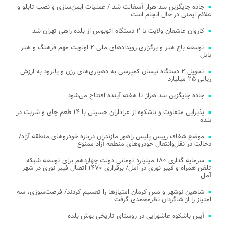
جاده جایگزین سد هراز آسفالت شد / عملیات ایمن‌سازی و نصب تابلو و
علائم ایمنی در حال انجام است
کاروان عاشقان ولایت با ۲ دستگاه اتوبوس از بلده راهی تهران شد
توسعه باغ هنر و برگزاری رویدادهای ملی ۲ اولویت مهم فرهنگ و هنر
بابل
تحویل ۲ دستگاه نیسان کمپرسی به دهیاری‌های رزن و یالرود به ارزش
ریالی ۲۵ میلیارد
جاده جایگزین سد هراز تا هفته آینده افتتاح می‌شود
پذیرایی متفاوت و باشکوه از عزاداران حسینی با ۱۴ طعم چای و شربت در
بلده
موضع شفاف رییس پلیس راهور مازندران درباره خودروهای منطقه آزاد/
دخالت در نقل‌وانتقال خودروهای منطقه آزاد ممنوع
سرمایه گذاری ۱۸۰ میلیارد تومانی دولت چهاردهم برای توسعه شبکه
تلفن همراه و فیبر نوری در آمل/ برقراری ۱۴۷۰ اتصال فیبر نوری در شهر
آمل
شاهین نوشهر و مس کرمان امتیازها را تقسیم کردند/ فرصت‌سوزی، سه
امتیاز را از شاگردان نظرمحمدی گرفت
آیین باشکوه عاشورایی در روستای تاریخی یوش بلده