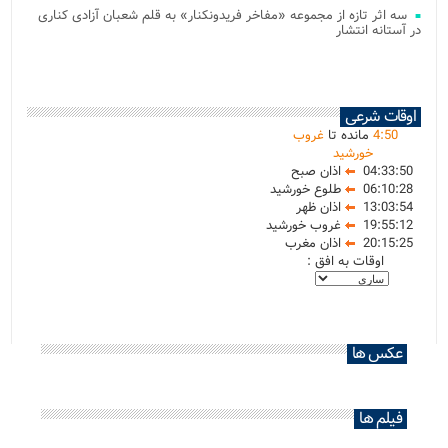
سه اثر تازه از مجموعه «مفاخر فریدونکنار» به قلم شعبان آزادی کناری
در آستانه انتشار
اوقات شرعی
50
:
4
مانده تا
غروب
خورشید
04:33:50
اذان صبح
06:10:28
طلوع خورشید
13:03:54
اذان ظهر
19:55:12
غروب خورشید
20:15:25
اذان مغرب
اوقات به افق :
عکس ها
فیلم ها