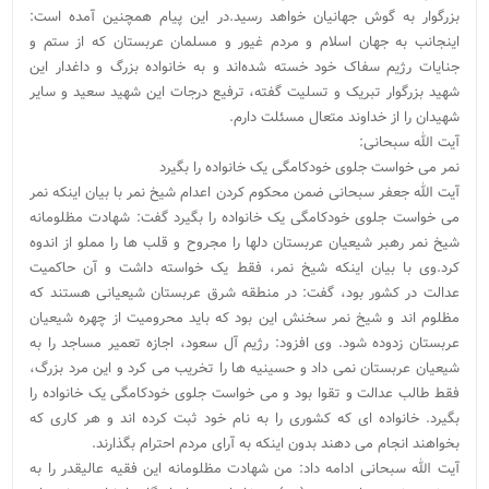
بزرگوار به گوش جهانیان خواهد رسید.در این پیام همچنین آمده است:
اینجانب به جهان اسلام و مردم غیور و مسلمان عربستان که از ستم و
جنایات رژیم سفاک خود خسته شده‌اند و به خانواده بزرگ و داغدار این
شهید بزرگوار تبریک و تسلیت گفته، ترفیع درجات این شهید سعید و سایر
شهیدان را از خداوند متعال مسئلت دارم.
آیت الله سبحانی:
نمر می خواست جلوی خودکامگی یک خانواده را بگیرد
آیت الله جعفر سبحانی ضمن محکوم کردن اعدام شیخ نمر با بیان اینکه نمر
می خواست جلوی خودکامگی یک خانواده را بگیرد گفت: شهادت مظلومانه
شیخ نمر رهبر شیعیان عربستان دلها را مجروح و قلب ها را مملو از اندوه
کرد.وی با بیان اینکه شیخ نمر، فقط یک خواسته داشت و آن حاکمیت
عدالت در کشور بود، گفت: در منطقه شرق عربستان شیعیانی هستند که
مظلوم اند و شیخ نمر سخنش این بود که باید محرومیت از چهره شیعیان
عربستان زدوده شود. وی افزود: رژیم آل سعود، اجازه تعمیر مساجد را به
شیعیان عربستان نمی داد و حسینیه ها را تخریب می کرد و این مرد بزرگ،
فقط طالب عدالت و تقوا بود و می خواست جلوی خودکامگی یک خانواده را
بگیرد. خانواده ای که کشوری را به نام خود ثبت کرده اند و هر کاری که
بخواهند انجام می دهند بدون اینکه به آرای مردم احترام بگذارند.
آیت الله سبحانی ادامه داد: من شهادت مظلومانه این فقیه عالیقدر را به