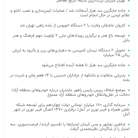
تهران میزبان بزرگ‌ترین بدرقه تاریخ معاصر
جاده جایگزین سد هراز آسفالت شد / عملیات ایمن‌سازی و نصب تابلو و
علائم ایمنی در حال انجام است
کاروان عاشقان ولایت با ۲ دستگاه اتوبوس از بلده راهی تهران شد
توسعه باغ هنر و برگزاری رویدادهای ملی ۲ اولویت مهم فرهنگ و هنر
بابل
تحویل ۲ دستگاه نیسان کمپرسی به دهیاری‌های رزن و یالرود به ارزش
ریالی ۲۵ میلیارد
جاده جایگزین سد هراز تا هفته آینده افتتاح می‌شود
پذیرایی متفاوت و باشکوه از عزاداران حسینی با ۱۴ طعم چای و شربت در
بلده
موضع شفاف رییس پلیس راهور مازندران درباره خودروهای منطقه آزاد/
دخالت در نقل‌وانتقال خودروهای منطقه آزاد ممنوع
سرمایه گذاری ۱۸۰ میلیارد تومانی دولت چهاردهم برای توسعه شبکه
تلفن همراه و فیبر نوری در آمل/ برقراری ۱۴۷۰ اتصال فیبر نوری در شهر
آمل
شاهین نوشهر و مس کرمان امتیازها را تقسیم کردند/ فرصت‌سوزی، سه
امتیاز را از شاگردان نظرمحمدی گرفت