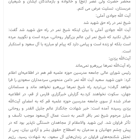
محضر حضرت ولی عصر (عج) و خانواده و بازماندگان ایشان و شیعیان
عربستان، تسلیت عرض می کنم.
آیت الله جوادی آملی:
شیخ نمر در راه حق شهید شد
آیت الله جوادی آملی با بیان اینکه شیخ نمر در راه حق شهید شد گفت:
خیال نکنید که شیخ نمر این عالم بزرگوار روحانی، مرده است و نگویید مرده
است بلکه او زنده است و پیامی دارد که پیام او مبارزه با آل سعود و استکبار
است.
آیت‌الله یزدی:
راه آیت‌الله نمرها بی‌رهرو نمی‌ماند
رئیس شورای عالی جامعه مدرسین حوزه علمیه قم هم در اطلاعیه‌‌ای اعلام
کرد: خون شهید سعید آیت الله نمر دامن منحوس سردمداران سعودی را فرا
خواهد گرفت؛ بی‌تردید راه شیخ نمر‌ها بی‌رهرو نخواهد ماند و مسلمانان
جهان، سکوت نخواهند کرد.به گزارش خبرگزاری فارس از قم، در اطلاعیه‌
صادر شده از سوی جامعه مدرسین حوزه علمیه قم که به امضای آیت‌الله
یزدی رسیده آمده است: خبر شهادت جانگداز عالم جلیل القدر و روحانی
مبارز مرحوم شیخ نمر باقر النمر به دست عمال آل‌سعود موجب تأسف و
تأثر فراوان شد. این شهید والامقام از مجاهدان خستگی ناپذیر بود که در
پیش چشم جهانیان و مدعیان به اصطلاح حقوق بشر و آزادی بیان، پس از
تحمّل شکنجه‌های فراوان در زندان‌های آل سعود، به شهادت رسید. رژیم