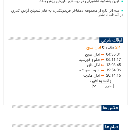
آیین باشکوه عاشورایی در روستای تاریخی یوش بلده
سه اثر تازه از مجموعه «مفاخر فریدونکنار» به قلم شعبان آزادی کناری
در آستانه انتشار
اوقات شرعی
4
:
2
مانده تا
اذان صبح
04:35:01
اذان صبح
06:11:17
طلوع خورشید
13:03:45
اذان ظهر
19:54:06
غروب خورشید
20:14:15
اذان مغرب
اوقات به افق :
عکس ها
فیلم ها