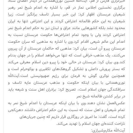
خبرگزاری فارس از قم، آیت‌الله حسین نوری‌همدانی در دیدار اعضای ستاد
برگزاری نخستین اجلاس نماز در قم، با اشاره به اعدام شیخ نمر رهبر
شیعیان عربستان اظهار کرد: این خبر بسیار تاسف ‌برانگیز است، زیرا
شیعیان به این حکم ظالمانه اعتراض کردند و این اعتراض تنها به ایران
محدود نشد بلکه کشورهایی مانند عراق و لبنان نیز به حکم اعدام شیخ نمر
اعتراض کردند ولی با وجود تمام اعتراض‌ها حکومت عربستان نسبت به
اعدام این عالم شیعی اقدام کرد.وی با اشاره به مذهبی که سران حکومت
عربستان پیرو آن است، بیان کرد: مذهبی که حاکمان عربستان از آن پیروی
می‌کنند، یک مذهب خرافی است که تنها می‌خواهد اسلام را در جهان بدنام
کند.وی بیان کرد: عربستان در حالی خود را پیرو دین اسلام معرفی می‌کند
که بستر پرورش داعش و تشکیل گروهک‌های تکفیری و بوکوحرام است و
همچنین نوکری گوش به فرمان برای رژیم صهیونیستی است.آیت‌الله
نوری‌همدانی با بیان اینکه حکومت و مذهب عربستان مایه تاسف و
سرافکندگی جهان اسلام است،‌ تصریح کرد: برادران اهل سنت و شیعه باید
در برابر کشتن ظالمانه شیخ نمر
عکس‌العمل نشان دهند.وی با بیان اینکه عربستان با اعدام شیخ نمر به
تمام شیعیان و اهل سنت که نسبت به این حکم اعتراض داشتند دهن‌کجی
کرده است، گفت: ما امروز در روزگاری قرار داریم که چنین جریان‌های
ناراحت کننده‌ای جهان اسلام را تهدید می‌کند.
آیت‌الله مکارم‌شیرازی: