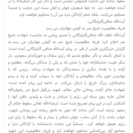
سعود بدانند این جنایت فراموش ‌نشدنی است و آثار این کار نابخردانه را در
آینده خواهند دید. نه تنها شیعیان جهان و اهل سنت این جنایت را شدیدآ
محکوم می‌کنند، بلکه تمام آزادگان دنیا نیز آن را محکوم خواهند کرد.
آیت‌الله صافی‌گلپایگانی:
فریاد مظلومیت شیخ نمر به گوش جهانیان می رسد
آیت‌الله لطف الله صافی‌گلپایگانی با صدور پیامی به مناسبت شهادت شیخ
نمر اعلام کرد: فریاد مظلومیت شیخ نمر به گوش جهانیان می رسد.به
گزارش خبرگزاری فارس از قم، در پیام آیت‌الله صافی گلپایگانی آمده است:
با کمال تأسف و تأثر مطلع شدیم که رژیم سفاک و خون‌آشام سعودی، بار
دیگر طینت جنایتکارانه خود را نشان داد و یکی از بندگان بی‌گناه، مظلوم و
آزاده را با تعداد دیگری از ستمدیدگان به شهادت رساند. رژیمی که با
نوشیدن خون پاک مظلومان و آزادگان خود را سیراب کرده و راه و رسم
جنایتکاران بزرگ تاریخ را دنبال می‌کند. در ادامه این پیام آمده است:
شهادت عالم آزاده، روحانی عالی مقام، شهید بزرگوار شیخ نمر رضوان‌الله
تعالی علیه روی سیاه این رژیم را سیاه‌تر و خبث و پلیدی باطن آنها را
آشکارتر کرد.در این پیام تصریح شده است: ان‌شاء‌‌الله تعالی سقوط حکام آل
سعود نزدیک است آنان بدانند که خون به ناحق ریخته‌ این روحانی شهید،
خواب راحت را از آنان سلب، جهان اسلام را بیدار و راه سقوط را برای این
رژیم هموار خواهد کرد.. مسلماً این جنایت ددمنشانه را آزادگان دنیا و
مجامع آزاد بین‌المللی محکوم خواهند کرد و فریاد مظلومیت این شهید