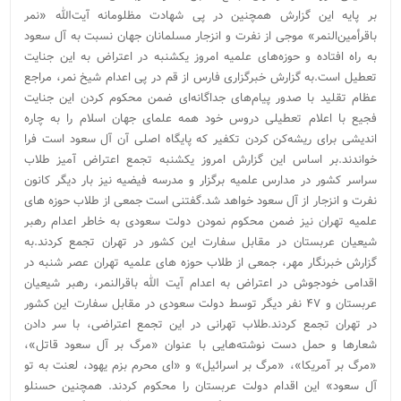
بر پایه این گزارش همچنین در پی شهادت مظلومانه آیت‌الله «نمر
باقرأمین‌النمر» موجی از نفرت و انزجار مسلمانان جهان نسبت به آل سعود
به راه افتاده و حوزه‌های علمیه امروز یکشنبه در اعتراض به این جنایت
تعطیل است.به گزارش خبرگزاری فارس از قم در پی اعدام شیخ نمر، مراجع
عظام تقلید با صدور پیام‌های جداگانه‌ای ضمن محکوم کردن این جنایت
فجیع با اعلام تعطیلی دروس خود همه علمای جهان اسلام را به چاره
اندیشی برای ریشه‌کن کردن تکفیر که پایگاه اصلی آن آل سعود است فرا
خواندند.بر اساس این گزارش امروز یکشنبه تجمع اعتراض آمیز طلاب
سراسر کشور در مدارس علمیه برگزار و مدرسه فیضیه نیز بار دیگر کانون
نفرت و انزجار از آل سعود خواهد شد.گفتنی است جمعی از طلاب حوزه های
علمیه تهران نیز ضمن محکوم نمودن دولت سعودی به خاطر اعدام رهبر
شیعیان عربستان در مقابل سفارت این کشور در تهران تجمع کردند.به
گزارش خبرنگار مهر، جمعی از طلاب حوزه های علمیه تهران عصر شنبه در
اقدامی خودجوش در اعتراض به اعدام آیت الله باقرالنمر، رهبر شیعیان
عربستان و ۴۷ نفر دیگر توسط دولت سعودی در مقابل سفارت این کشور
در تهران تجمع کردند.طلاب تهرانی در این تجمع اعتراضی، با سر دادن
شعارها و حمل دست نوشته‌هایی با عنوان «مرگ بر آل سعود قاتل»،
«مرگ بر آمریکا»، «مرگ بر اسرائیل» و «ای محرم بزم یهود، لعنت به تو
آل سعود» این اقدام دولت عربستان را محکوم کردند. همچنین حسنلو