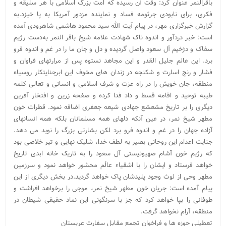
باقرالنمر عنوان کرد: وقت آن رسیده که امت بزرگ اسلامی با هر سلیقه و
فکری، برای نابودی جرثومه فساد و نماینده مزدور آمریکا به پا خیزد.به
گزارش خبرگزاری مهر، در پیام آیت الله سید محمود هاشمی شاهرودی آمده
است: خبر دردآور و اندوه ناک شهادت علامه شیخ باقر النمر به‌دست رژیم
سفاک و دژخیم آل سعود واصل گردیده و دل و جان ما را در غم و اندوه فرو
برد. این عالم جلیل القدر و این مجاهد نستوه پس از مرارتهای فراوان و
فشار و رنج اسارت و شکنجه در زندان های مخوف این ابرجنایتکار روسیاه
منطقه، جان خویش را در راه عزت و شرف اسلامی و انسانی و تعالی کلمه
طیبه توحید و اقامه قسط و داد فدا کرده و صفحه زرین و افتخار آفرین
دیگری را بر تاریخ مشعشع جهادی شیعه جعفری اضافه نمود. قطرات خون
مطهر شیخ نمر، در عین آنکه دلهای همه مسلمانان بلکه همه انسانهای
آزاده جهان را در غم و اندوه فرو برد لکن بشارتی بزرگ را نوید می دهد.
جنایت اعدام این روحانی بصیر به لطف خدا، شلیک نهایی و تیر خلاصی بود
که رژیم خون آشام صهیونیستی آل سعود را به تاریک خانه ابدی تاریخ
خواهد فرستاد و ایشان را با اشقیاء عالَم محشور خواهد نمود و سرزمین
مطهر وحی از لوث وجود پلیدشان پاک خواهد گردید.در بخش دیگری از این
پیام آمده است: جریان خون مطهر شیخ نمر، موجی را برخواهد افراشت و
طوفانی را بپا خواهد کرد که جز با سرنگونی این نماد حقیقی شیطان در
منطقه، آرام نخواهد گرفت.
تعطیلی حوزه ها و فراخوان تجمع مقابل سفارت عربستان