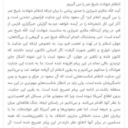
انتقام شهادت شیخ نمر را می گیریم
آیت الله مکارم شیرازی با صدور پیامی با بیان اینکه انتقام شهادت شیخ نمر
را می گیریم اعلام کرد: آل سعود بداند این جنایت فراموش‌ نشدنی است و
آثار این کار نابخردانه را در آینده خواهد دید.به گزارش خبرگزاری فارس از
قم، در پیام آیت‌الله مکارم شیرازی به مناسبت شهادت آیت الله شیخ نمر
آمده است: خبر وحشتناک اعدام آیت‌الله شیخ نمر و گروهی از بی‌گناهان،
جهان اسلام را در بُهت و تعجب فرو برد، به خصوص اینکه این جنایت با
عنوان خوارج و تکفیر صورت گرفت؛ اگر کسانی تاکنون تردید داشتند که
کانون فتنه و تکفیر در جهان، آل سعود است با این نمونه آشکار جای
تردیدی باقی نماند.در این پیام افزوده شده است:‌ ما به شدت این جنایت
هولناک را محکوم می‌کنیم و به یقین انتقام آن گرفته خواهد شد و می‌دانیم
این جنایت انتقام شکست‌هایی است که آل سعود در عراق و سوریه و یمن
دامنگیرشان شده است، ولی باید در انتظار شکست‌های مهم‌تری در این سه
منطقه باشند.در ادامه این پیام تصریح شده است: به یقین این جنایت،
بدون اطلاع آمریکا نبوده است چرا که سعودی ها در مسائل کم اهمیت‌تری
با نظر آنها اقدام می‌کنند و می‌دانیم در راستای ایجاد جنگ طائفه‌ای میان
سنی و شیعه است، اما هم سعودی‌ها و هم آمریکا کور خوانده‌اند، ما با
برادران اهل سنت اختلافی نداریم، اختلاف ما با تکفیری‌هاست که همه
مسلمین در برابر آنها اتفاق نظر دارند.در این پیام تصریح شده است: آل