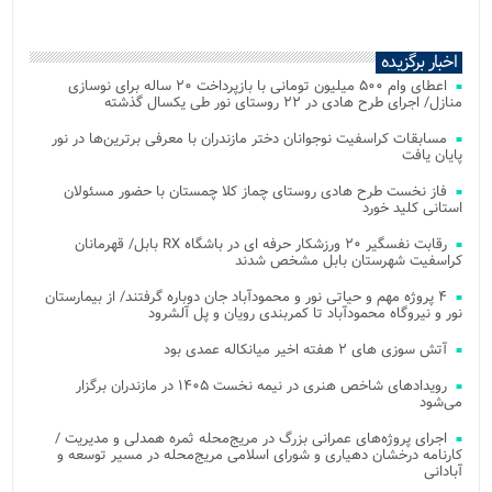
اخبار برگزیده
اعطای وام ۵۰۰ میلیون تومانی با بازپرداخت ۲۰ ساله برای نوسازی
منازل/ اجرای طرح هادی در ۲۲ روستای نور طی یکسال گذشته
مسابقات کراسفیت نوجوانان دختر مازندران با معرفی برترین‌ها در نور
پایان یافت
فاز نخست طرح هادی روستای چماز کلا چمستان با حضور مسئولان
استانی کلید خورد
رقابت نفسگیر ۲۰ ورزشکار حرفه ای در باشگاه RX بابل/ قهرمانان
کراسفیت شهرستان بابل مشخص شدند
۴ پروژه مهم و حیاتی نور و محمودآباد جان دوباره گرفتند/ از بیمارستان
نور و نیروگاه محمودآباد تا کمربندی رویان و پل آلشرود
آتش‌ سوزی‌ های ۲ هفته اخیر میانکاله عمدی بود
رویدادهای شاخص هنری در نیمه نخست ۱۴۰۵ در مازندران برگزار
می‌شود
اجرای پروژه‌های عمرانی بزرگ در مریج‌محله ثمره همدلی و مدیریت /
کارنامه درخشان دهیاری و شورای اسلامی مریج‌محله در مسیر توسعه و
آبادانی