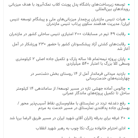
توسعه زیرساخت‌های باشگاه پدل پوینت کلاب نمک‌آبرود با هدف میزبانی
رویدادهای بین‌المللی
هیات تنیس مازندران پرچمدار میزبانی‌های ملی و پیشگام توسعه تنیس
ایران/ مدیریت هدفمند سکوی پرتاب تنیس مازندران
رقابت ۴۹ تیم در مسابقات ۲۰۰ امتیازی تنیس ساحلی کشور در مازندران
رقابت‌های کشتی آزاد پیشکسوتان کشور با حضور ۲۳۰ ورزشکار در آمل
آغاز شد
پایان پروژه نیمه‌تمام ۱۵ ساله پارک و تکمیل جاده اصلی ۲ کیلومتری
وسطی کلا بزرگ با اعتبار ۵۴۰ میلیاردی
بازدید میدانی فرماندار آمل از ۱۴ روستای بخش دشت‌سر در
چهارشنبه‌های خدمت‌رسانی
چالوس آماده جهشی تازه در مسیر توسعه/ از ساماندهی ۱۴ کیلومتر
ساحل تا تکمیل پروژه‌های ماندگار عمرانی
رفع دغدغه تردد در نمارستاق با مقاوم‌سازی نقاط آسیب‌پذیر محور /
بهسازی جاده پدافندی نمارستاق در مسیر خدمت به مردم
۲۰ غرفه برای بدرقه زائران آقای شهید ایران در مسیر طریق الرضا برپا شد
ادای احترام خانواده بزرگ نکا چوب به رهبر شهید انقلاب