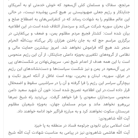
مرتجع، سفاک و مسلمان کش آل‌سعود که خوش خدمتی او به آمریکای
جنایتکار و رژیم جعلی صهیونیستی بر هیچ کسی پوشیده نیست، در حالی
این عالم مظلوم را به شهادت رساند که در کنفرانس‌های به اصطلاح صلح و
حل بحران سوریه شرکت می‌کند و سردمدار ائتلاف شده است.در این اطلاعیه
بیان شده است: کشتار فجیع مردم مظلوم یمن، و ضعف و بی‌کفایتی در
برگزاری مراسم حج که به جان باختن هزاران زائر بی‌گناه بیت‌الله الحرام
منجر شد هیچ گاه فراموش نخواهد شد. امروز بیشترین حمایت مالی و
نظامی از گروه‌های تکفیری به‌ویژه داعش جنایتکار، از آن این رژیم منحوس
است با این همه هدف از اعدام شیخ نمر، سرپوش‌نهادن بر شکست‌های پی
در پی آل‌سعود در یمن و نیز شکست سیاست‌ها و دست‌نشاندهای این رژیم
در عراق، سوریه، لبنان و بحرین، بوده است غافل از آنکه امروز نکبت و
بیچارگی سراسر این رژیم را فرا گرفته و آن را در سراشیبی سقوط و اضمحلال
قرار داده است.در این اطلاعیه تصریح شده است: خون آن شهید سعید دامن
منحوس سردمداران سعودی را فرا خواهد گرفت. بی‌تردید راه شیخ نمر‌ها
بی‌رهرو نخواهد ماند و مردم مسلمان جهان، به‌ویژه شیعیان مظلوم
عربستان سکوت نخواهند کرد و به مبارزه فراگیر خود ادامه خواهند داد.
آیت الله شاهرودی:
امت اسلامی برای نابودی جرثومه فساد در منطقه به پا خیزد
آیت الله هاشمی شاهرودی نیز در پیامی به مناسبت شهادت آیت الله شیخ