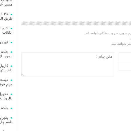
آسیب‌پذی
مسیر خد
۲۰ 
طریق الر
ادای 
انقلاب
یم مدیریت در وب منتشر خواهد شد.
.
تهران
تشر نخواهد شد.
جاده 
ایمن‌ساز
راهی ته
مهم فره
یالرود به ار
جاده 
طعم چای