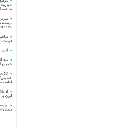
موضع 
خودروهای
منطقه آز
توسعه شب
۱۴۷۰ اتصال فیبر نوری در شهر آمل
شاهین
فرصت‌سو
آیین 
سه اث
شعبان آز
کلا می
حسینی/ ج
امامزاده
اورطش
ایران با قد
عروسی
دلداده ا