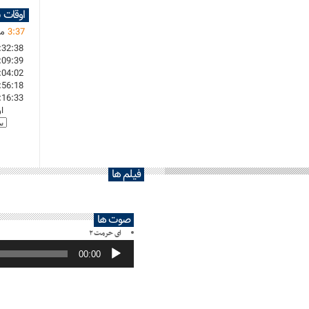
اوقات 
37
:
3
ما
:32:38
:09:39
:04:02
:56:18
:16:33
ا
فیلم ها
صوت ها
ای حرمت ۲
پخش‌کننده
صوت
00:00