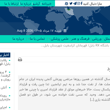
مارا دنبال کنید
خبرنامه
آرشیو
درباره ما
ارتباط با ما
شنبه ۱۷ مرداد ۱۴۰۵-
Aug 8 2026
لملل
ورزشی
فرهنگ و هنر
علمی پزشکی
تماس با ما
درباره ما
اخبار ب
بابل/ ق
د
۴ پر
گرفتند/ 
سال گذشته در همین روزها مرتضی پورعلی گنجی پدیده ایران در جام
رویان و 
ملت ها، از نفت جدا شد و به تیم تیانجین تدا چین رفت و قرارداد
آتش‌ سوزی‌ های
یکسال بست. حالا خبرهای موثق از عقد قرارداد امیری با چینی ها خبر
می دهد. وحید که مسی نفت خوانده می شود، در طول دو فصل
مازندران
گذشته بازی […]
اجرای