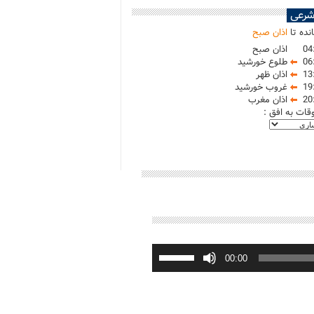
شرعی
نده تا
اذان صبح
04
اذان صبح
06
طلوع خورشید
13
اذان ظهر
19
غروب خورشید
20
اذان مغرب
وقات به افق :
برای
افزایش
00:00
یا
کاهش
صدا
از
کلیدهای
بالا
و
پایین