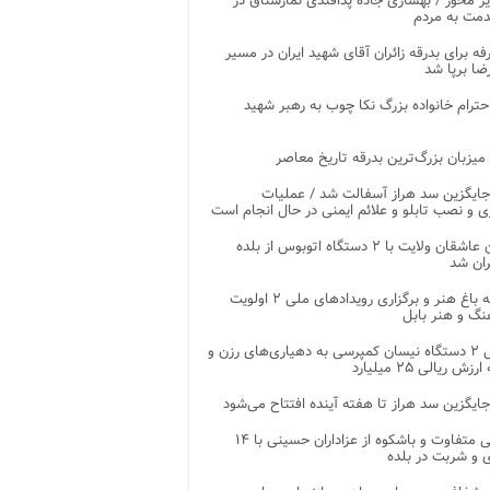
ر محور / بهسازی جاده پدافندی نمارستاق در
مت به مردم
غرفه برای بدرقه زائران آقای شهید ایران در مسیر
ضا برپا شد
احترام خانواده بزرگ نکا چوب به رهبر شهید
 میزبان بزرگ‌ترین بدرقه تاریخ معاصر
جایگزین سد هراز آسفالت شد / عملیات
ی و نصب تابلو و علائم ایمنی در حال انجام است
کاروان عاشقان ولایت با ۲ دستگاه اتوبوس از بلده
ران شد
توسعه باغ هنر و برگزاری رویدادهای ملی ۲ اولویت
نگ و هنر بابل
تحویل ۲ دستگاه نیسان کمپرسی به دهیاری‌های رزن و
زش ریالی ۲۵ میلیارد
جایگزین سد هراز تا هفته آینده افتتاح می‌شود
پذیرایی متفاوت و باشکوه از عزاداران حسینی با ۱۴
 و شربت در بلده