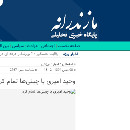
صفحه نخست
اجتماعی
حوادث
سیاسی
بین ا
رقابت نفسگیر ۲۰ ورزشکار حرفه ای در باشگاه RX بابل/ قهرمانان کراسفیت شهرستان بابل...
اخبار ویژه
اجتماعی
/
اخبار
/
ورزشی
08 بهمن 1394 - 13:12
شناسه خبر : 2767
وحید امیری با چینی‌ها تمام کر