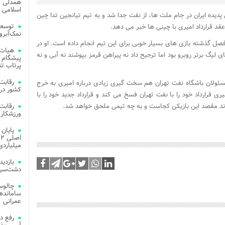
همدلی و
اسلامی م
یده ایران در جام ملت ها، از نفت جدا شد و به تیم تیانجین تدا چین
توسعه
قد قرارداد امیری با چینی ها خبر می دهد.
نمک‌آبرو
ل گذشته بازی های بسیار خوبی برای این تیم انجام داده است. او در
هیات 
 لیگ برتر روبرو بود اما ترجیح داد نه پیراهن قرمز بپوشند نه آبی و نه
پیشگام 
پرتاب تن
سئولان باشگاه نفت تهران هم سخت گیری زیادی درباره امیری به خرج
کشور در 
ی قرارداد خود را با نفت تهران فسخ می کند و قرارداد جدید خود را با
اند مقصد این بازیکن کجاست و به چه تیمی ملحق خواهد شد.
ورزشکار 
میلیاردی
دشت‌سر 
چالوس
عمرانی
رفع د