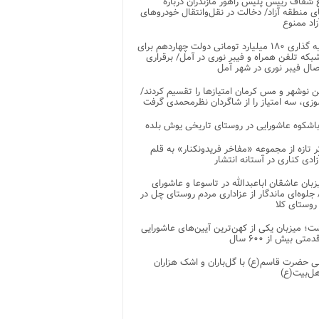
شفاف رییس پلیس راهور مازندران درباره
 منطقه آزاد/ دخالت در نقل‌وانتقال خودروهای
اد ممنوع
سرمایه گذاری ۱۸۰ میلیارد تومانی دولت چهاردهم برای
که تلفن همراه و فیبر نوری در آمل/ برقراری
 نوشهر و مس کرمان امتیازها را تقسیم کردند/
زی، سه امتیاز را از شاگردان نظرمحمدی گرفت
باشکوه عاشورایی در روستای تاریخی یوش بلده
ر تازه از مجموعه «مفاخر فریدونکنار» به قلم
ادی کناری در آستانه انتشار
زبان عاشقان اباعبدالله در تاسوعا و عاشورای
لوه‌ای ماندگار از عزاداری مردم روستای چل در
 روستای کلا
ت؛ میزبان یکی از کهن‌ترین آیین‌های عاشورایی
متی بیش از ۶۰۰ سال
 حضرت قاسم(ع) با گل‌باران و اشک هزاران
هل‌بیت(ع)