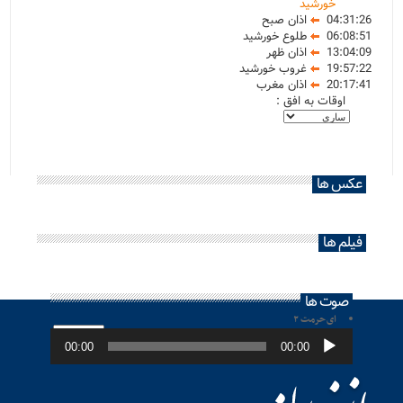
خورشید
04:31:26
اذان صبح
06:08:51
طلوع خورشید
13:04:09
اذان ظهر
19:57:22
غروب خورشید
20:17:41
اذان مغرب
اوقات به افق :
عکس ها
فیلم ها
صوت ها
ای حرمت ۲
پخش‌کننده
صوت
00:00
00:00