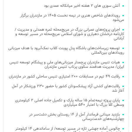
آتش‌ سوزی‌ های ۲ هفته اخیر میانکاله عمدی بود
رویدادهای شاخص هنری در نیمه نخست ۱۴۰۵ در مازندران برگزار
می‌شود
اجرای پروژه‌های عمرانی بزرگ در مریج‌محله ثمره همدلی و مدیریت /
کارنامه درخشان دهیاری و شورای اسلامی مریج‌محله در مسیر توسعه و
آبادانی
توسعه زیرساخت‌های باشگاه پدل پوینت کلاب نمک‌آبرود با هدف میزبانی
رویدادهای بین‌المللی
هیات تنیس مازندران پرچمدار میزبانی‌های ملی و پیشگام توسعه تنیس
ایران/ مدیریت هدفمند سکوی پرتاب تنیس مازندران
رقابت ۴۹ تیم در مسابقات ۲۰۰ امتیازی تنیس ساحلی کشور در مازندران
رقابت‌های کشتی آزاد پیشکسوتان کشور با حضور ۲۳۰ ورزشکار در آمل
آغاز شد
پایان پروژه نیمه‌تمام ۱۵ ساله پارک و تکمیل جاده اصلی ۲ کیلومتری
وسطی کلا بزرگ با اعتبار ۵۴۰ میلیاردی
بازدید میدانی فرماندار آمل از ۱۴ روستای بخش دشت‌سر در
چهارشنبه‌های خدمت‌رسانی
چالوس آماده جهشی تازه در مسیر توسعه/ از ساماندهی ۱۴ کیلومتر