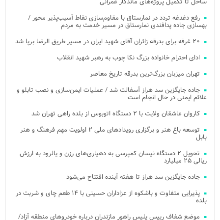
ساحل تا تکمیل پروژه‌های ماندگار عمرانی
رفع دغدغه تردد در نمارستاق با مقاوم‌سازی نقاط آسیب‌پذیر محور /
بهسازی جاده پدافندی نمارستاق در مسیر خدمت به مردم
۲۰ غرفه برای بدرقه زائران آقای شهید ایران در مسیر طریق الرضا برپا شد
ادای احترام خانواده بزرگ نکا چوب به رهبر شهید انقلاب
تهران میزبان بزرگ‌ترین بدرقه تاریخ معاصر
جاده جایگزین سد هراز آسفالت شد / عملیات ایمن‌سازی و نصب تابلو و
علائم ایمنی در حال انجام است
کاروان عاشقان ولایت با ۲ دستگاه اتوبوس از بلده راهی تهران شد
توسعه باغ هنر و برگزاری رویدادهای ملی ۲ اولویت مهم فرهنگ و هنر
بابل
تحویل ۲ دستگاه نیسان کمپرسی به دهیاری‌های رزن و یالرود به ارزش
ریالی ۲۵ میلیارد
جاده جایگزین سد هراز تا هفته آینده افتتاح می‌شود
پذیرایی متفاوت و باشکوه از عزاداران حسینی با ۱۴ طعم چای و شربت در
بلده
موضع شفاف رییس پلیس راهور مازندران درباره خودروهای منطقه آزاد/