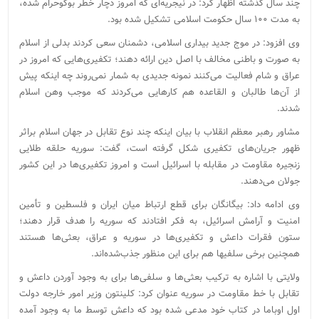
چند سال گذشته اظهار کرد: در نیجریه‌ای که امروز دچار خطر بوکوحرام شده،
به مدت ۱۰۰ سال حکومت اسلامی تشکیل شده بود.
وی افزود: در موج جدید بیداری اسلامی، دشمنان سعی کردند بدلی از اسلام
به صورت و باطنی مخالف با اصل دین ارائه دهند؛ تکفیری‌هایی که امروز در
عراق و شام فعالیت می‌کنند نمونه جدیدی به شمار نمی‌روند چه اینکه پیش
از آن‌ها طالبان و القاعده هم کارهایی می‌کردند که موجب وهن اسلام
شدند.
مشاور رهبر معظم انقلاب با بیان اینکه چند نوع تقابل در جهان اسلام براثر
ظهور جریان‌های تکفیری شکل گرفته است، گفت: سوریه حلقه طلایی
زنجیره مقاومت در مقابله با اسرائیل است و امروز تکفیری‌ها در این کشور
جولان می‌دهند.
وی ادامه داد: بیگانگان برای قطع ارتباط میان ایران و فلسطین و تأمین
امنیت و آرامش اسرائیل، به فکر افتادند که سوریه را هدف قرار دهند؛
ستون فقرات داعش و تکفیری‌ها در سوریه و عراق، بعثی‌ها هستند
همچنین برخی سلفی‎ها هم برای این منظور جذب‌شده‌اند.
ولایتی با اشاره به ترکیب بعثی‌ها و سلفی‌ها برای به وجود آوردن داعش و
تقابل با خط مقاومت در سوریه عنوان کرد: کلینتون وزیر امور خارجه دولت
اول اوباما در کتاب خود مدعی شده بود که داعش توسط ما به وجود آمده