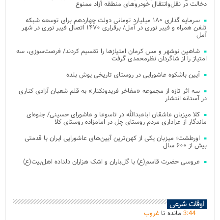
دخالت در نقل‌وانتقال خودروهای منطقه آزاد ممنوع
سرمایه گذاری ۱۸۰ میلیارد تومانی دولت چهاردهم برای توسعه شبکه
تلفن همراه و فیبر نوری در آمل/ برقراری ۱۴۷۰ اتصال فیبر نوری در شهر
آمل
شاهین نوشهر و مس کرمان امتیازها را تقسیم کردند/ فرصت‌سوزی، سه
امتیاز را از شاگردان نظرمحمدی گرفت
آیین باشکوه عاشورایی در روستای تاریخی یوش بلده
سه اثر تازه از مجموعه «مفاخر فریدونکنار» به قلم شعبان آزادی کناری
در آستانه انتشار
کلا میزبان عاشقان اباعبدالله در تاسوعا و عاشورای حسینی/ جلوه‌ای
ماندگار از عزاداری مردم روستای چل در امامزاده روستای کلا
اورطشت؛ میزبان یکی از کهن‌ترین آیین‌های عاشورایی ایران با قدمتی
بیش از ۶۰۰ سال
عروسی حضرت قاسم(ع) با گل‌باران و اشک هزاران دلداده اهل‌بیت(ع)
اوقات شرعی
44
:
3
مانده تا
غروب