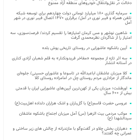
دخالت در نقل‌وانتقال خودروهای منطقه آزاد ممنوع
سرمایه گذاری ۱۸۰ میلیارد تومانی دولت چهاردهم برای توسعه شبکه
تلفن همراه و فیبر نوری در آمل/ برقراری ۱۴۷۰ اتصال فیبر نوری در شهر
آمل
شاهین نوشهر و مس کرمان امتیازها را تقسیم کردند/ فرصت‌سوزی، سه
امتیاز را از شاگردان نظرمحمدی گرفت
آیین باشکوه عاشورایی در روستای تاریخی یوش بلده
سه اثر تازه از مجموعه «مفاخر فریدونکنار» به قلم شعبان آزادی کناری
در آستانه انتشار
کلا میزبان عاشقان اباعبدالله در تاسوعا و عاشورای حسینی/ جلوه‌ای
ماندگار از عزاداری مردم روستای چل در امامزاده روستای کلا
اورطشت؛ میزبان یکی از کهن‌ترین آیین‌های عاشورایی ایران با قدمتی
بیش از ۶۰۰ سال
عروسی حضرت قاسم(ع) با گل‌باران و اشک هزاران دلداده اهل‌بیت(ع)
موکب مردمی بیت‌ الزهرا (س) آمل میزبان اجتماع باشکوه عاشقان
سیدالشهدا (ع)
دهیاران بخش چلاو در گفت‌وگو با مازندرانه از چالش های زیر ساختی و
عمرانی چه گفتند؟