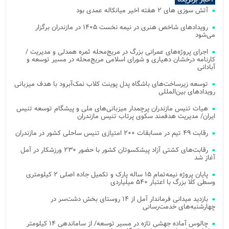
آتش‌ سوزی‌ های ۲ هفته اخیر میانکاله عمدی بود
رویدادهای شاخص هنری در نیمه نخست ۱۴۰۵ در مازندران برگزار
می‌شود
اجرای پروژه‌های عمرانی بزرگ در مریج‌محله ثمره همدلی و مدیریت /
کارنامه درخشان دهیاری و شورای اسلامی مریج‌محله در مسیر توسعه و
آبادانی
توسعه زیرساخت‌های باشگاه پدل پوینت کلاب نمک‌آبرود با هدف میزبانی
رویدادهای بین‌المللی
هیات تنیس مازندران پرچمدار میزبانی‌های ملی و پیشگام توسعه تنیس
ایران/ مدیریت هدفمند سکوی پرتاب تنیس مازندران
رقابت ۴۹ تیم در مسابقات ۲۰۰ امتیازی تنیس ساحلی کشور در مازندران
رقابت‌های کشتی آزاد پیشکسوتان کشور با حضور ۲۳۰ ورزشکار در آمل
آغاز شد
پایان پروژه نیمه‌تمام ۱۵ ساله پارک و تکمیل جاده اصلی ۲ کیلومتری
وسطی کلا بزرگ با اعتبار ۵۴۰ میلیاردی
بازدید میدانی فرماندار آمل از ۱۴ روستای بخش دشت‌سر در
چهارشنبه‌های خدمت‌رسانی
چالوس آماده جهشی تازه در مسیر توسعه/ از ساماندهی ۱۴ کیلومتر