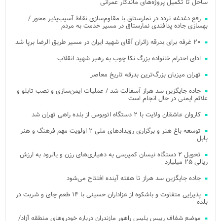
ساحل تا تکمیل پروژه‌های ماندگار عمرانی
رفع دغدغه تردد در نمارستاق با مقاوم‌سازی نقاط آسیب‌پذیر محور /
بهسازی جاده پدافندی نمارستاق در مسیر خدمت به مردم
۲۰ غرفه برای بدرقه زائران آقای شهید ایران در مسیر طریق الرضا برپا شد
ادای احترام خانواده بزرگ نکا چوب به رهبر شهید انقلاب
تهران میزبان بزرگ‌ترین بدرقه تاریخ معاصر
جاده جایگزین سد هراز آسفالت شد / عملیات ایمن‌سازی و نصب تابلو و
علائم ایمنی در حال انجام است
کاروان عاشقان ولایت با ۲ دستگاه اتوبوس از بلده راهی تهران شد
توسعه باغ هنر و برگزاری رویدادهای ملی ۲ اولویت مهم فرهنگ و هنر
بابل
تحویل ۲ دستگاه نیسان کمپرسی به دهیاری‌های رزن و یالرود به ارزش
ریالی ۲۵ میلیارد
جاده جایگزین سد هراز تا هفته آینده افتتاح می‌شود
پذیرایی متفاوت و باشکوه از عزاداران حسینی با ۱۴ طعم چای و شربت در
بلده
موضع شفاف رییس پلیس راهور مازندران درباره خودروهای منطقه آزاد/