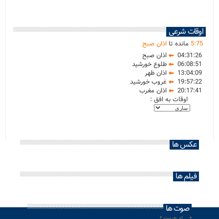
اوقات شرعی
75
:
5
مانده تا
اذان صبح
04:31:26
اذان صبح
06:08:51
طلوع خورشید
13:04:09
اذان ظهر
19:57:22
غروب خورشید
20:17:41
اذان مغرب
اوقات به افق :
عکس ها
فیلم ها
صوت ها
ای حرمت ۲