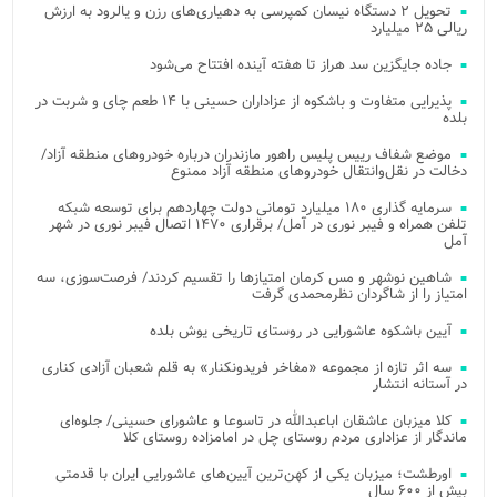
تحویل ۲ دستگاه نیسان کمپرسی به دهیاری‌های رزن و یالرود به ارزش
ریالی ۲۵ میلیارد
جاده جایگزین سد هراز تا هفته آینده افتتاح می‌شود
پذیرایی متفاوت و باشکوه از عزاداران حسینی با ۱۴ طعم چای و شربت در
بلده
موضع شفاف رییس پلیس راهور مازندران درباره خودروهای منطقه آزاد/
دخالت در نقل‌وانتقال خودروهای منطقه آزاد ممنوع
سرمایه گذاری ۱۸۰ میلیارد تومانی دولت چهاردهم برای توسعه شبکه
تلفن همراه و فیبر نوری در آمل/ برقراری ۱۴۷۰ اتصال فیبر نوری در شهر
آمل
شاهین نوشهر و مس کرمان امتیازها را تقسیم کردند/ فرصت‌سوزی، سه
امتیاز را از شاگردان نظرمحمدی گرفت
آیین باشکوه عاشورایی در روستای تاریخی یوش بلده
سه اثر تازه از مجموعه «مفاخر فریدونکنار» به قلم شعبان آزادی کناری
در آستانه انتشار
کلا میزبان عاشقان اباعبدالله در تاسوعا و عاشورای حسینی/ جلوه‌ای
ماندگار از عزاداری مردم روستای چل در امامزاده روستای کلا
اورطشت؛ میزبان یکی از کهن‌ترین آیین‌های عاشورایی ایران با قدمتی
بیش از ۶۰۰ سال