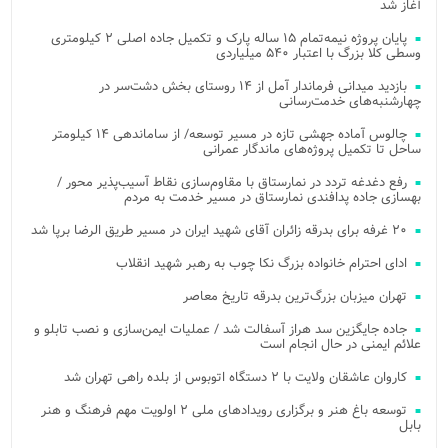
آغاز شد
پایان پروژه نیمه‌تمام ۱۵ ساله پارک و تکمیل جاده اصلی ۲ کیلومتری
وسطی کلا بزرگ با اعتبار ۵۴۰ میلیاردی
بازدید میدانی فرماندار آمل از ۱۴ روستای بخش دشت‌سر در
چهارشنبه‌های خدمت‌رسانی
چالوس آماده جهشی تازه در مسیر توسعه/ از ساماندهی ۱۴ کیلومتر
ساحل تا تکمیل پروژه‌های ماندگار عمرانی
رفع دغدغه تردد در نمارستاق با مقاوم‌سازی نقاط آسیب‌پذیر محور /
بهسازی جاده پدافندی نمارستاق در مسیر خدمت به مردم
۲۰ غرفه برای بدرقه زائران آقای شهید ایران در مسیر طریق الرضا برپا شد
ادای احترام خانواده بزرگ نکا چوب به رهبر شهید انقلاب
تهران میزبان بزرگ‌ترین بدرقه تاریخ معاصر
جاده جایگزین سد هراز آسفالت شد / عملیات ایمن‌سازی و نصب تابلو و
علائم ایمنی در حال انجام است
کاروان عاشقان ولایت با ۲ دستگاه اتوبوس از بلده راهی تهران شد
توسعه باغ هنر و برگزاری رویدادهای ملی ۲ اولویت مهم فرهنگ و هنر
بابل