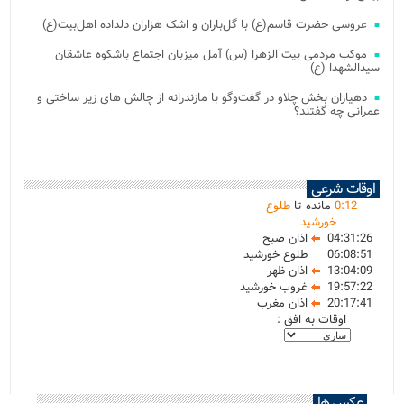
عروسی حضرت قاسم(ع) با گل‌باران و اشک هزاران دلداده اهل‌بیت(ع)
موکب مردمی بیت‌ الزهرا (س) آمل میزبان اجتماع باشکوه عاشقان
سیدالشهدا (ع)
دهیاران بخش چلاو در گفت‌وگو با مازندرانه از چالش های زیر ساختی و
عمرانی چه گفتند؟
اوقات شرعی
12
:
0
مانده تا
طلوع
خورشید
04:31:26
اذان صبح
06:08:51
طلوع خورشید
13:04:09
اذان ظهر
19:57:22
غروب خورشید
20:17:41
اذان مغرب
اوقات به افق :
عکس ها