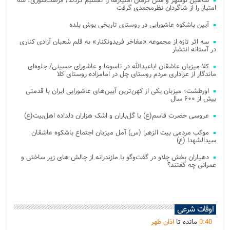
شاهین نوشهر و مس کرمان امتیازها را تقسیم کردند/ فرصت‌سوزی، سه
امتیاز را از شاگردان نظرمحمدی گرفت
آیین باشکوه عاشورایی در روستای تاریخی یوش بلده
سه اثر تازه از مجموعه «مفاخر فریدونکنار» به قلم شعبان آزادی کناری
در آستانه انتشار
کلا میزبان عاشقان اباعبدالله در تاسوعا و عاشورای حسینی/ جلوه‌ای
ماندگار از عزاداری مردم روستای چل در امامزاده روستای کلا
اورطشت؛ میزبان یکی از کهن‌ترین آیین‌های عاشورایی ایران با قدمتی
بیش از ۶۰۰ سال
عروسی حضرت قاسم(ع) با گل‌باران و اشک هزاران دلداده اهل‌بیت(ع)
موکب مردمی بیت‌ الزهرا (س) آمل میزبان اجتماع باشکوه عاشقان
سیدالشهدا (ع)
دهیاران بخش چلاو در گفت‌وگو با مازندرانه از چالش های زیر ساختی و
عمرانی چه گفتند؟
اوقات شرعی
40
:
0
مانده تا
اذان ظهر