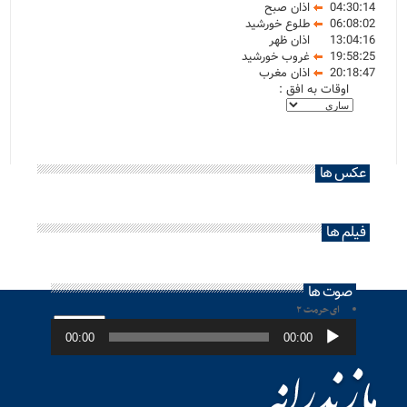
04:30:14
اذان صبح
06:08:02
طلوع خورشید
13:04:16
اذان ظهر
19:58:25
غروب خورشید
20:18:47
اذان مغرب
اوقات به افق :
عکس ها
فیلم ها
صوت ها
ای حرمت ۲
پخش‌کننده
صوت
00:00
00:00