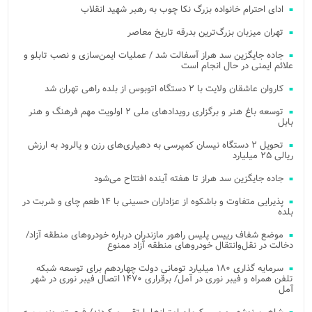
ادای احترام خانواده بزرگ نکا چوب به رهبر شهید انقلاب
تهران میزبان بزرگ‌ترین بدرقه تاریخ معاصر
جاده جایگزین سد هراز آسفالت شد / عملیات ایمن‌سازی و نصب تابلو و
علائم ایمنی در حال انجام است
کاروان عاشقان ولایت با ۲ دستگاه اتوبوس از بلده راهی تهران شد
توسعه باغ هنر و برگزاری رویدادهای ملی ۲ اولویت مهم فرهنگ و هنر
بابل
تحویل ۲ دستگاه نیسان کمپرسی به دهیاری‌های رزن و یالرود به ارزش
ریالی ۲۵ میلیارد
جاده جایگزین سد هراز تا هفته آینده افتتاح می‌شود
پذیرایی متفاوت و باشکوه از عزاداران حسینی با ۱۴ طعم چای و شربت در
بلده
موضع شفاف رییس پلیس راهور مازندران درباره خودروهای منطقه آزاد/
دخالت در نقل‌وانتقال خودروهای منطقه آزاد ممنوع
سرمایه گذاری ۱۸۰ میلیارد تومانی دولت چهاردهم برای توسعه شبکه
تلفن همراه و فیبر نوری در آمل/ برقراری ۱۴۷۰ اتصال فیبر نوری در شهر
آمل