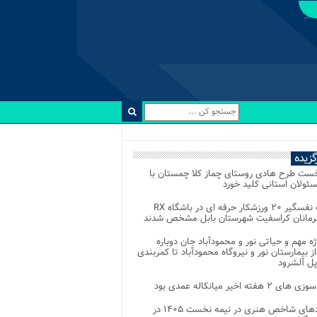
رگزیده
خست طرح هادی روستای چماز کلا چمستان با
ئولان استانی کلید خورد
رقابت نفسگیر ۲۰ ورزشکار حرفه ای در باشگاه RX
هرمانان کراسفیت شهرستان بابل مشخص شدند
وژه مهم و حیاتی نور و محمودآباد جان دوباره
از بیمارستان نور و نیروگاه محمودآباد تا کمربندی
پل آلشرود
 ۲ هفته اخیر میانکاله عمدی بود
رویدادهای شاخص هنری در نیمه نخست ۱۴۰۵ در