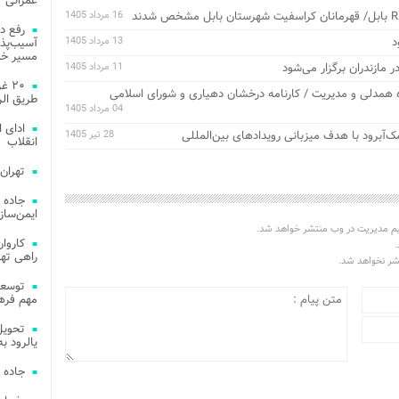
عمرانی
16 مرداد 1405
رفع د
13 مرداد 1405
آسیب‌پذی
مسیر خد
11 مرداد 1405
۲۰ 
ه همدلی و مدیریت / کارنامه درخشان دهیاری و شورای اسلامی
طریق الر
04 مرداد 1405
ادای 
آبرود با هدف میزبانی رویدادهای بین‌المللی
28 تیر 1405
انقلاب
تهران
جاده 
ایمن‌ساز
یم مدیریت در وب منتشر خواهد شد.
.
راهی ته
تشر نخواهد شد.
مهم فره
یالرود به ار
جاده 