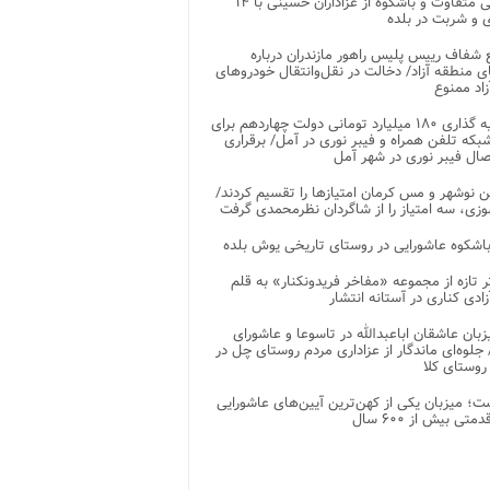
پذیرایی متفاوت و باشکوه از عزاداران حسینی با ۱۴
 و شربت در بلده
شفاف رییس پلیس راهور مازندران درباره
 منطقه آزاد/ دخالت در نقل‌وانتقال خودروهای
اد ممنوع
سرمایه گذاری ۱۸۰ میلیارد تومانی دولت چهاردهم برای
که تلفن همراه و فیبر نوری در آمل/ برقراری
 نوشهر و مس کرمان امتیازها را تقسیم کردند/
زی، سه امتیاز را از شاگردان نظرمحمدی گرفت
باشکوه عاشورایی در روستای تاریخی یوش بلده
ر تازه از مجموعه «مفاخر فریدونکنار» به قلم
ادی کناری در آستانه انتشار
زبان عاشقان اباعبدالله در تاسوعا و عاشورای
لوه‌ای ماندگار از عزاداری مردم روستای چل در
 روستای کلا
ت؛ میزبان یکی از کهن‌ترین آیین‌های عاشورایی
متی بیش از ۶۰۰ سال