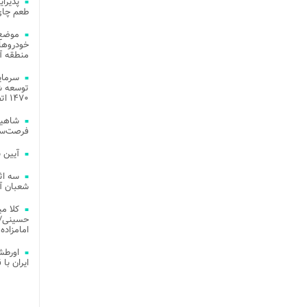
طعم چای
موضع 
خودروهای
منطقه آز
توسعه شب
۱۴۷۰ اتصال فیبر نوری در شهر آمل
شاهین
فرصت‌سو
آیین 
سه اث
شعبان آز
کلا می
حسینی/ ج
امامزاده
اورطش
ایران با قد