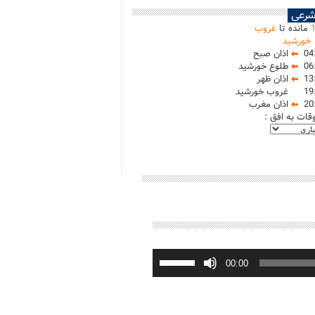
شرعی
مانده تا
غروب
خورشید
04
اذان صبح
06
طلوع خورشید
13
اذان ظهر
19
غروب خورشید
20
اذان مغرب
وقات به افق :
برای
افزایش
00:00
یا
کاهش
صدا
از
کلیدهای
بالا
و
پایین