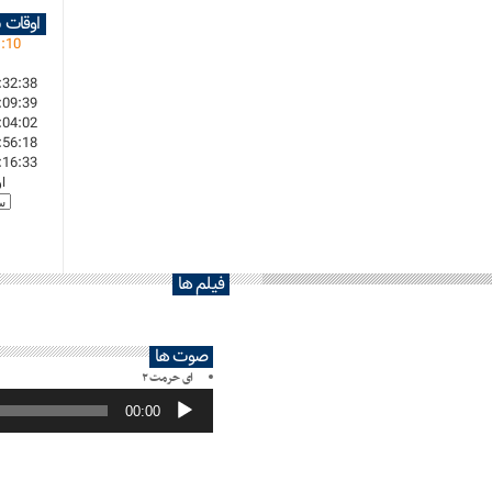
اوقات 
1
:
10
:32:38
:09:39
:04:02
:56:18
:16:33
ا
فیلم ها
صوت ها
ای حرمت ۲
پخش‌کننده
صوت
00:00