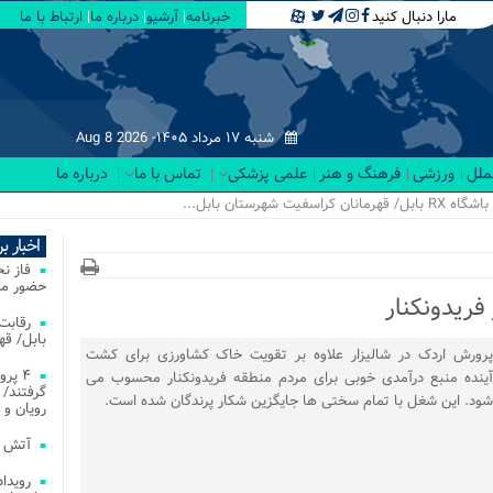
مارا دنبال کنید
خبرنامه
آرشیو
درباره ما
ارتباط با ما
شنبه ۱۷ مرداد ۱۴۰۵-
Aug 8 2026
لملل
ورزشی
فرهنگ و هنر
علمی پزشکی
تماس با ما
درباره ما
اخبار ب
فاز ن
حضور مس
فریدونکنار
بابل/ ق
پرورش اردک در شالیزار علاوه بر تقویت خاک کشاورزی برای کشت
۴ پر
آینده منبع درآمدی خوبی برای مردم منطقه فریدونکنار محسوب می
گرفتند/ 
شود. این شغل با تمام سختی ها جایگزین شکار پرندگان شده است.
رویان و 
آتش‌ سوزی‌ های