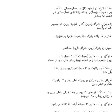
غدغه تردد در نمارستاق با مقاوم‌سازی نقاط
ر محور / بهسازی جاده پدافندی نمارستاق در
مت به مردم
غرفه برای بدرقه زائران آقای شهید ایران در مسیر
ضا برپا شد
احترام خانواده بزرگ نکا چوب به رهبر شهید
 میزبان بزرگ‌ترین بدرقه تاریخ معاصر
جایگزین سد هراز آسفالت شد / عملیات
ی و نصب تابلو و علائم ایمنی در حال انجام است
کاروان عاشقان ولایت با ۲ دستگاه اتوبوس از بلده
ران شد
توسعه باغ هنر و برگزاری رویدادهای ملی ۲ اولویت
نگ و هنر بابل
تحویل ۲ دستگاه نیسان کمپرسی به دهیاری‌های رزن و
زش ریالی ۲۵ میلیارد
جایگزین سد هراز تا هفته آینده افتتاح می‌شود