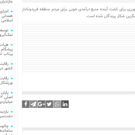
مازندران
ورزی برای کشت آینده منبع درآمدی خوبی برای مردم منطقه فریدونکنار
اجرای
همدلی و
زین شکار پرندگان شده است.
اسلامی م
توسعه
نمک‌آبرو
هیات 
پیشگام 
پرتاب تن
کشور در 
ورزشکار 
میلیاردی
دشت‌سر 
چالوس