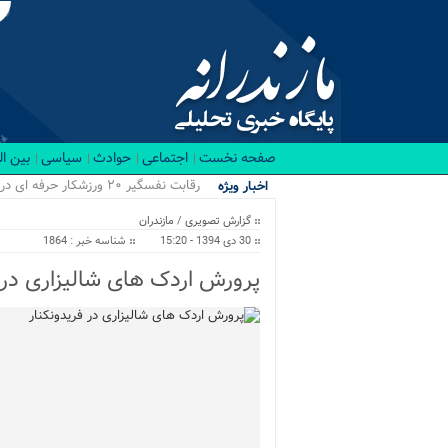
صفحه نخست
اجتماعی
حوادث
سیاسی
بین ا
رقابت نفسگیر ۲۰ ورزشکار حرفه ای در باشگاه RX بابل/ قهرمانان کراسفیت شهرستان بابل...
اخبار ویژه
گزارش تصویری
/
مازندران
30 دی 1394 - 15:20
شناسه خبر : 1864
پرورش اردک های شالیزاری در 