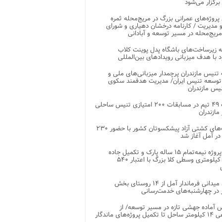
 برگزار می‌شود
 پروژه‌های عمرانی بزرگ در مریج‌محله ثمره
 مدیریت / کارنامه درخشان دهیاری و شورای
ریج‌محله در مسیر توسعه و آبادانی
 زیرساخت‌های باشگاه پدل پوینت کلاب
د با هدف میزبانی رویدادهای بین‌المللی
تنیس مازندران پرچمدار میزبانی‌های ملی و
توسعه تنیس ایران/ مدیریت هدفمند سکوی
یس مازندران
رقابت ۴۹ تیم در مسابقات ۲۰۰ امتیازی تنیس ساحلی
مازندران
رقابت‌های کشتی آزاد پیشکسوتان کشور با حضور ۲۳۰
در آمل آغاز شد
پایان پروژه نیمه‌تمام ۱۵ ساله پارک و تکمیل جاده
اصلی ۲ کیلومتری وسطی کلا بزرگ با اعتبار ۵۴۰
بازدید میدانی فرماندار آمل از ۱۴ روستای بخش
در چهارشنبه‌های خدمت‌رسانی
 آماده جهشی تازه در مسیر توسعه/ از
ساماندهی ۱۴ کیلومتر ساحل تا تکمیل پروژه‌های ماندگار