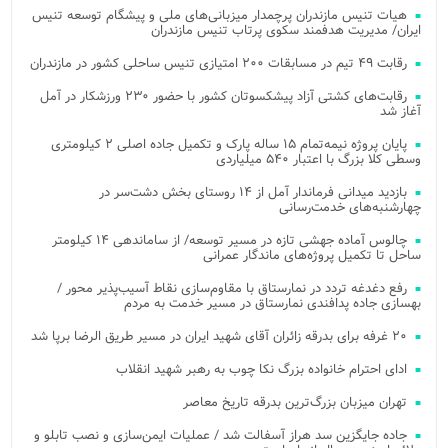
هیات تنیس مازندران پرچمدار میزبانی‌های ملی و پیشگام توسعه تنیس
ایران/ مدیریت هدفمند سکوی پرتاب تنیس مازندران
رقابت ۴۹ تیم در مسابقات ۲۰۰ امتیازی تنیس ساحلی کشور در مازندران
رقابت‌های کشتی آزاد پیشکسوتان کشور با حضور ۲۳۰ ورزشکار در آمل
آغاز شد
پایان پروژه نیمه‌تمام ۱۵ ساله پارک و تکمیل جاده اصلی ۲ کیلومتری
وسطی کلا بزرگ با اعتبار ۵۴۰ میلیاردی
بازدید میدانی فرماندار آمل از ۱۴ روستای بخش دشت‌سر در
چهارشنبه‌های خدمت‌رسانی
چالوس آماده جهشی تازه در مسیر توسعه/ از ساماندهی ۱۴ کیلومتر
ساحل تا تکمیل پروژه‌های ماندگار عمرانی
رفع دغدغه تردد در نمارستاق با مقاوم‌سازی نقاط آسیب‌پذیر محور /
بهسازی جاده پدافندی نمارستاق در مسیر خدمت به مردم
۲۰ غرفه برای بدرقه زائران آقای شهید ایران در مسیر طریق الرضا برپا شد
ادای احترام خانواده بزرگ نکا چوب به رهبر شهید انقلاب
تهران میزبان بزرگ‌ترین بدرقه تاریخ معاصر
جاده جایگزین سد هراز آسفالت شد / عملیات ایمن‌سازی و نصب تابلو و