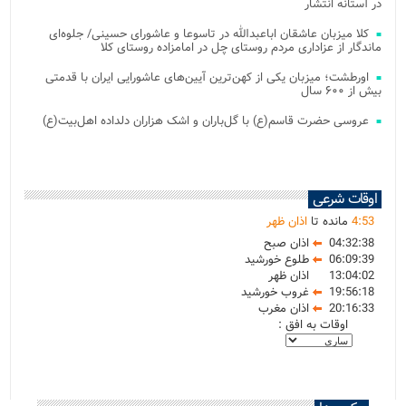
در آستانه انتشار
کلا میزبان عاشقان اباعبدالله در تاسوعا و عاشورای حسینی/ جلوه‌ای
ماندگار از عزاداری مردم روستای چل در امامزاده روستای کلا
اورطشت؛ میزبان یکی از کهن‌ترین آیین‌های عاشورایی ایران با قدمتی
بیش از ۶۰۰ سال
عروسی حضرت قاسم(ع) با گل‌باران و اشک هزاران دلداده اهل‌بیت(ع)
اوقات شرعی
53
:
4
مانده تا
اذان ظهر
04:32:38
اذان صبح
06:09:39
طلوع خورشید
13:04:02
اذان ظهر
19:56:18
غروب خورشید
20:16:33
اذان مغرب
اوقات به افق :