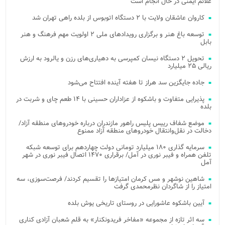
علائم ایمنی در حال انجام است
کاروان عاشقان ولایت با ۲ دستگاه اتوبوس از بلده راهی تهران شد
توسعه باغ هنر و برگزاری رویدادهای ملی ۲ اولویت مهم فرهنگ و هنر
بابل
تحویل ۲ دستگاه نیسان کمپرسی به دهیاری‌های رزن و یالرود به ارزش
ریالی ۲۵ میلیارد
جاده جایگزین سد هراز تا هفته آینده افتتاح می‌شود
پذیرایی متفاوت و باشکوه از عزاداران حسینی با ۱۴ طعم چای و شربت در
بلده
موضع شفاف رییس پلیس راهور مازندران درباره خودروهای منطقه آزاد/
دخالت در نقل‌وانتقال خودروهای منطقه آزاد ممنوع
سرمایه گذاری ۱۸۰ میلیارد تومانی دولت چهاردهم برای توسعه شبکه
تلفن همراه و فیبر نوری در آمل/ برقراری ۱۴۷۰ اتصال فیبر نوری در شهر
آمل
شاهین نوشهر و مس کرمان امتیازها را تقسیم کردند/ فرصت‌سوزی، سه
امتیاز را از شاگردان نظرمحمدی گرفت
آیین باشکوه عاشورایی در روستای تاریخی یوش بلده
سه اثر تازه از مجموعه «مفاخر فریدونکنار» به قلم شعبان آزادی کناری