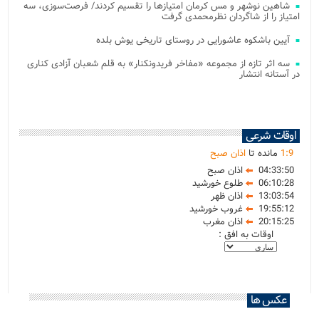
شاهین نوشهر و مس کرمان امتیازها را تقسیم کردند/ فرصت‌سوزی، سه
امتیاز را از شاگردان نظرمحمدی گرفت
آیین باشکوه عاشورایی در روستای تاریخی یوش بلده
سه اثر تازه از مجموعه «مفاخر فریدونکنار» به قلم شعبان آزادی کناری
در آستانه انتشار
اوقات شرعی
9
:
1
مانده تا
اذان صبح
04:33:50
اذان صبح
06:10:28
طلوع خورشید
13:03:54
اذان ظهر
19:55:12
غروب خورشید
20:15:25
اذان مغرب
اوقات به افق :
عکس ها