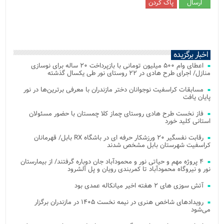
اخبار برگزیده
اعطای وام ۵۰۰ میلیون تومانی با بازپرداخت ۲۰ ساله برای نوسازی
منازل/ اجرای طرح هادی در ۲۲ روستای نور طی یکسال گذشته
مسابقات کراسفیت نوجوانان دختر مازندران با معرفی برترین‌ها در نور
پایان یافت
فاز نخست طرح هادی روستای چماز کلا چمستان با حضور مسئولان
استانی کلید خورد
رقابت نفسگیر ۲۰ ورزشکار حرفه ای در باشگاه RX بابل/ قهرمانان
کراسفیت شهرستان بابل مشخص شدند
۴ پروژه مهم و حیاتی نور و محمودآباد جان دوباره گرفتند/ از بیمارستان
نور و نیروگاه محمودآباد تا کمربندی رویان و پل آلشرود
آتش‌ سوزی‌ های ۲ هفته اخیر میانکاله عمدی بود
رویدادهای شاخص هنری در نیمه نخست ۱۴۰۵ در مازندران برگزار
می‌شود