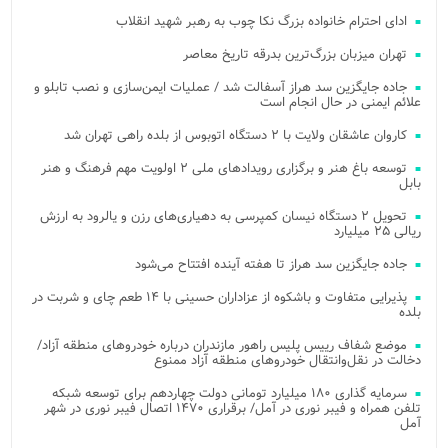
ادای احترام خانواده بزرگ نکا چوب به رهبر شهید انقلاب
تهران میزبان بزرگ‌ترین بدرقه تاریخ معاصر
جاده جایگزین سد هراز آسفالت شد / عملیات ایمن‌سازی و نصب تابلو و
علائم ایمنی در حال انجام است
کاروان عاشقان ولایت با ۲ دستگاه اتوبوس از بلده راهی تهران شد
توسعه باغ هنر و برگزاری رویدادهای ملی ۲ اولویت مهم فرهنگ و هنر
بابل
تحویل ۲ دستگاه نیسان کمپرسی به دهیاری‌های رزن و یالرود به ارزش
ریالی ۲۵ میلیارد
جاده جایگزین سد هراز تا هفته آینده افتتاح می‌شود
پذیرایی متفاوت و باشکوه از عزاداران حسینی با ۱۴ طعم چای و شربت در
بلده
موضع شفاف رییس پلیس راهور مازندران درباره خودروهای منطقه آزاد/
دخالت در نقل‌وانتقال خودروهای منطقه آزاد ممنوع
سرمایه گذاری ۱۸۰ میلیارد تومانی دولت چهاردهم برای توسعه شبکه
تلفن همراه و فیبر نوری در آمل/ برقراری ۱۴۷۰ اتصال فیبر نوری در شهر
آمل