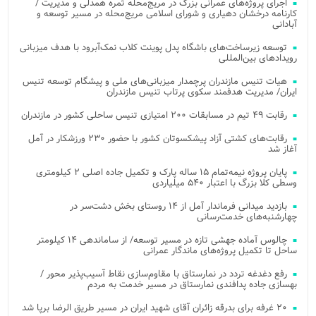
اجرای پروژه‌های عمرانی بزرگ در مریج‌محله ثمره همدلی و مدیریت /
کارنامه درخشان دهیاری و شورای اسلامی مریج‌محله در مسیر توسعه و
آبادانی
توسعه زیرساخت‌های باشگاه پدل پوینت کلاب نمک‌آبرود با هدف میزبانی
رویدادهای بین‌المللی
هیات تنیس مازندران پرچمدار میزبانی‌های ملی و پیشگام توسعه تنیس
ایران/ مدیریت هدفمند سکوی پرتاب تنیس مازندران
رقابت ۴۹ تیم در مسابقات ۲۰۰ امتیازی تنیس ساحلی کشور در مازندران
رقابت‌های کشتی آزاد پیشکسوتان کشور با حضور ۲۳۰ ورزشکار در آمل
آغاز شد
پایان پروژه نیمه‌تمام ۱۵ ساله پارک و تکمیل جاده اصلی ۲ کیلومتری
وسطی کلا بزرگ با اعتبار ۵۴۰ میلیاردی
بازدید میدانی فرماندار آمل از ۱۴ روستای بخش دشت‌سر در
چهارشنبه‌های خدمت‌رسانی
چالوس آماده جهشی تازه در مسیر توسعه/ از ساماندهی ۱۴ کیلومتر
ساحل تا تکمیل پروژه‌های ماندگار عمرانی
رفع دغدغه تردد در نمارستاق با مقاوم‌سازی نقاط آسیب‌پذیر محور /
بهسازی جاده پدافندی نمارستاق در مسیر خدمت به مردم
۲۰ غرفه برای بدرقه زائران آقای شهید ایران در مسیر طریق الرضا برپا شد