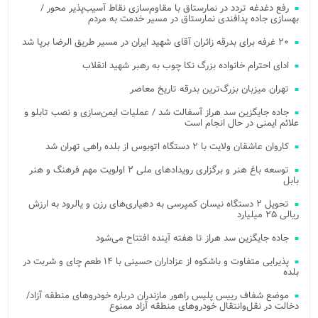
رفع دغدغه تردد در نمارستاق با مقاوم‌سازی نقاط آسیب‌پذیر محور /
بهسازی جاده پدافندی نمارستاق در مسیر خدمت به مردم
۲۰ غرفه برای بدرقه زائران آقای شهید ایران در مسیر طریق الرضا برپا شد
ادای احترام خانواده بزرگ نکا چوب به رهبر شهید انقلاب
تهران میزبان بزرگ‌ترین بدرقه تاریخ معاصر
جاده جایگزین سد هراز آسفالت شد / عملیات ایمن‌سازی و نصب تابلو و
علائم ایمنی در حال انجام است
کاروان عاشقان ولایت با ۲ دستگاه اتوبوس از بلده راهی تهران شد
توسعه باغ هنر و برگزاری رویدادهای ملی ۲ اولویت مهم فرهنگ و هنر
بابل
تحویل ۲ دستگاه نیسان کمپرسی به دهیاری‌های رزن و یالرود به ارزش
ریالی ۲۵ میلیارد
جاده جایگزین سد هراز تا هفته آینده افتتاح می‌شود
پذیرایی متفاوت و باشکوه از عزاداران حسینی با ۱۴ طعم چای و شربت در
بلده
موضع شفاف رییس پلیس راهور مازندران درباره خودروهای منطقه آزاد/
دخالت در نقل‌وانتقال خودروهای منطقه آزاد ممنوع