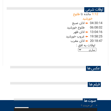
اوقات شرعی
12
:
1
مانده تا
طلوع
خورشید
04:30:14
اذان صبح
06:08:02
طلوع خورشید
13:04:16
اذان ظهر
19:58:25
غروب خورشید
20:18:47
اذان مغرب
اوقات به افق :
عکس ها
فیلم ها
صوت ها
ای حرمت ۲
پخش‌کننده