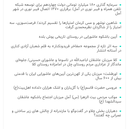
سرمایه گذاری ۱۸۰ میلیارد تومانی دولت چهاردهم برای توسعه شبکه
تلفن همراه و فیبر نوری در آمل/ برقراری ۱۴۷۰ اتصال فیبر نوری در شهر
آمل
شاهین نوشهر و مس کرمان امتیازها را تقسیم کردند/ فرصت‌سوزی، سه
امتیاز را از شاگردان نظرمحمدی گرفت
آیین باشکوه عاشورایی در روستای تاریخی یوش بلده
سه اثر تازه از مجموعه «مفاخر فریدونکنار» به قلم شعبان آزادی کناری
در آستانه انتشار
کلا میزبان عاشقان اباعبدالله در تاسوعا و عاشورای حسینی/ جلوه‌ای
ماندگار از عزاداری مردم روستای چل در امامزاده روستای کلا
اورطشت؛ میزبان یکی از کهن‌ترین آیین‌های عاشورایی ایران با قدمتی
بیش از ۶۰۰ سال
عروسی حضرت قاسم(ع) با گل‌باران و اشک هزاران دلداده اهل‌بیت(ع)
موکب مردمی بیت‌ الزهرا (س) آمل میزبان اجتماع باشکوه عاشقان
سیدالشهدا (ع)
دهیاران بخش چلاو در گفت‌وگو با مازندرانه از چالش های زیر ساختی و
عمرانی چه گفتند؟