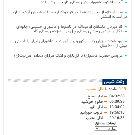
آیین باشکوه عاشورایی در روستای تاریخی یوش بلده
سه اثر تازه از مجموعه «مفاخر فریدونکنار» به قلم شعبان آزادی کناری
در آستانه انتشار
کلا میزبان عاشقان اباعبدالله در تاسوعا و عاشورای حسینی/ جلوه‌ای
ماندگار از عزاداری مردم روستای چل در امامزاده روستای کلا
اورطشت؛ میزبان یکی از کهن‌ترین آیین‌های عاشورایی ایران با قدمتی
بیش از ۶۰۰ سال
عروسی حضرت قاسم(ع) با گل‌باران و اشک هزاران دلداده اهل‌بیت(ع)
اوقات شرعی
19
:
0
مانده تا
اذان مغرب
04:32:38
اذان صبح
06:09:39
طلوع خورشید
13:04:02
اذان ظهر
19:56:18
غروب خورشید
20:16:33
اذان مغرب
اوقات به افق :