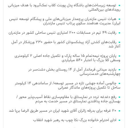
توسعه زیرساخت‌های باشگاه پدل پوینت کلاب نمک‌آبرود با هدف میزبانی
رویدادهای بین‌المللی
هیات تنیس مازندران پرچمدار میزبانی‌های ملی و پیشگام توسعه تنیس
ایران/ مدیریت هدفمند سکوی پرتاب تنیس مازندران
رقابت ۴۹ تیم در مسابقات ۲۰۰ امتیازی تنیس ساحلی کشور در مازندران
رقابت‌های کشتی آزاد پیشکسوتان کشور با حضور ۲۳۰ ورزشکار در آمل
آغاز شد
پایان پروژه نیمه‌تمام ۱۵ ساله پارک و تکمیل جاده اصلی ۲ کیلومتری
وسطی کلا بزرگ با اعتبار ۵۴۰ میلیاردی
بازدید میدانی فرماندار آمل از ۱۴ روستای بخش دشت‌سر در
چهارشنبه‌های خدمت‌رسانی
چالوس آماده جهشی تازه در مسیر توسعه/ از ساماندهی ۱۴ کیلومتر
ساحل تا تکمیل پروژه‌های ماندگار عمرانی
رفع دغدغه تردد در نمارستاق با مقاوم‌سازی نقاط آسیب‌پذیر محور /
بهسازی جاده پدافندی نمارستاق در مسیر خدمت به مردم
۲۰ غرفه برای بدرقه زائران آقای شهید ایران در مسیر طریق الرضا برپا شد
ادای احترام خانواده بزرگ نکا چوب به رهبر شهید انقلاب