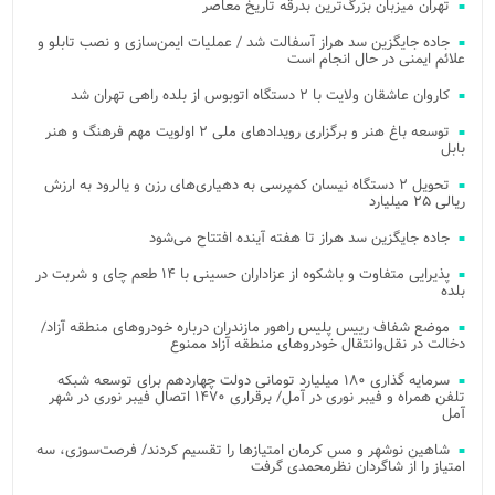
تهران میزبان بزرگ‌ترین بدرقه تاریخ معاصر
جاده جایگزین سد هراز آسفالت شد / عملیات ایمن‌سازی و نصب تابلو و
علائم ایمنی در حال انجام است
کاروان عاشقان ولایت با ۲ دستگاه اتوبوس از بلده راهی تهران شد
توسعه باغ هنر و برگزاری رویدادهای ملی ۲ اولویت مهم فرهنگ و هنر
بابل
تحویل ۲ دستگاه نیسان کمپرسی به دهیاری‌های رزن و یالرود به ارزش
ریالی ۲۵ میلیارد
جاده جایگزین سد هراز تا هفته آینده افتتاح می‌شود
پذیرایی متفاوت و باشکوه از عزاداران حسینی با ۱۴ طعم چای و شربت در
بلده
موضع شفاف رییس پلیس راهور مازندران درباره خودروهای منطقه آزاد/
دخالت در نقل‌وانتقال خودروهای منطقه آزاد ممنوع
سرمایه گذاری ۱۸۰ میلیارد تومانی دولت چهاردهم برای توسعه شبکه
تلفن همراه و فیبر نوری در آمل/ برقراری ۱۴۷۰ اتصال فیبر نوری در شهر
آمل
شاهین نوشهر و مس کرمان امتیازها را تقسیم کردند/ فرصت‌سوزی، سه
امتیاز را از شاگردان نظرمحمدی گرفت