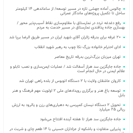
چالوس آماده جهشی تازه در مسیر توسعه/ از ساماندهی ۱۴ کیلومتر
ساحل تا تکمیل پروژه‌های ماندگار عمرانی
رفع دغدغه تردد در نمارستاق با مقاوم‌سازی نقاط آسیب‌پذیر محور /
بهسازی جاده پدافندی نمارستاق در مسیر خدمت به مردم
۲۰ غرفه برای بدرقه زائران آقای شهید ایران در مسیر طریق الرضا برپا شد
ادای احترام خانواده بزرگ نکا چوب به رهبر شهید انقلاب
تهران میزبان بزرگ‌ترین بدرقه تاریخ معاصر
جاده جایگزین سد هراز آسفالت شد / عملیات ایمن‌سازی و نصب تابلو و
علائم ایمنی در حال انجام است
کاروان عاشقان ولایت با ۲ دستگاه اتوبوس از بلده راهی تهران شد
توسعه باغ هنر و برگزاری رویدادهای ملی ۲ اولویت مهم فرهنگ و هنر
بابل
تحویل ۲ دستگاه نیسان کمپرسی به دهیاری‌های رزن و یالرود به ارزش
ریالی ۲۵ میلیارد
جاده جایگزین سد هراز تا هفته آینده افتتاح می‌شود
پذیرایی متفاوت و باشکوه از عزاداران حسینی با ۱۴ طعم چای و شربت در