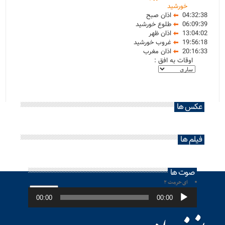
خورشید
04:32:38
اذان صبح
06:09:39
طلوع خورشید
13:04:02
اذان ظهر
19:56:18
غروب خورشید
20:16:33
اذان مغرب
اوقات به افق :
عکس ها
فیلم ها
صوت ها
ای حرمت ۲
پخش‌کننده
صوت
00:00
00:00