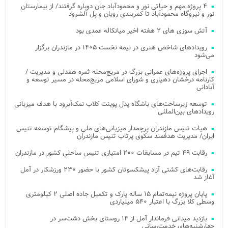
۴ پروژه مهم و حیاتی نور و محمودآباد جان دوباره گرفتند/ از بیمارستان
نور و نیروگاه محمودآباد تا کمربندی رویان و پل آلشرود
آتش‌ سوزی‌ های ۲ هفته اخیر میانکاله عمدی بود
رویدادهای شاخص هنری در نیمه نخست ۱۴۰۵ در مازندران برگزار
می‌شود
اجرای پروژه‌های عمرانی بزرگ در مریج‌محله ثمره همدلی و مدیریت /
کارنامه درخشان دهیاری و شورای اسلامی مریج‌محله در مسیر توسعه و
آبادانی
توسعه زیرساخت‌های باشگاه پدل پوینت کلاب نمک‌آبرود با هدف میزبانی
رویدادهای بین‌المللی
هیات تنیس مازندران پرچمدار میزبانی‌های ملی و پیشگام توسعه تنیس
ایران/ مدیریت هدفمند سکوی پرتاب تنیس مازندران
رقابت ۴۹ تیم در مسابقات ۲۰۰ امتیازی تنیس ساحلی کشور در مازندران
رقابت‌های کشتی آزاد پیشکسوتان کشور با حضور ۲۳۰ ورزشکار در آمل
آغاز شد
پایان پروژه نیمه‌تمام ۱۵ ساله پارک و تکمیل جاده اصلی ۲ کیلومتری
وسطی کلا بزرگ با اعتبار ۵۴۰ میلیاردی
بازدید میدانی فرماندار آمل از ۱۴ روستای بخش دشت‌سر در
چهارشنبه‌های خدمت‌رسانی