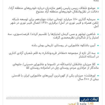
بلده
موضع شفاف رییس پلیس راهور مازندران درباره خودروهای منطقه آزاد/
دخالت در نقل‌وانتقال خودروهای منطقه آزاد ممنوع
سرمایه گذاری ۱۸۰ میلیارد تومانی دولت چهاردهم برای توسعه شبکه
تلفن همراه و فیبر نوری در آمل/ برقراری ۱۴۷۰ اتصال فیبر نوری در شهر
آمل
شاهین نوشهر و مس کرمان امتیازها را تقسیم کردند/ فرصت‌سوزی، سه
امتیاز را از شاگردان نظرمحمدی گرفت
آیین باشکوه عاشورایی در روستای تاریخی یوش بلده
سه اثر تازه از مجموعه «مفاخر فریدونکنار» به قلم شعبان آزادی کناری
در آستانه انتشار
کلا میزبان عاشقان اباعبدالله در تاسوعا و عاشورای حسینی/ جلوه‌ای
ماندگار از عزاداری مردم روستای چل در امامزاده روستای کلا
اورطشت؛ میزبان یکی از کهن‌ترین آیین‌های عاشورایی ایران با قدمتی
بیش از ۶۰۰ سال
اوقات شرعی
45
:
1
مانده تا
غروب