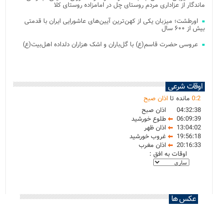
ماندگار از عزاداری مردم روستای چل در امامزاده روستای کلا
اورطشت؛ میزبان یکی از کهن‌ترین آیین‌های عاشورایی ایران با قدمتی
بیش از ۶۰۰ سال
عروسی حضرت قاسم(ع) با گل‌باران و اشک هزاران دلداده اهل‌بیت(ع)
اوقات شرعی
2
:
0
مانده تا
اذان صبح
04:32:38
اذان صبح
06:09:39
طلوع خورشید
13:04:02
اذان ظهر
19:56:18
غروب خورشید
20:16:33
اذان مغرب
اوقات به افق :
عکس ها