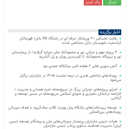
اخبار برگزیده
رقابت نفسگیر ۲۰ ورزشکار حرفه ای در باشگاه RX بابل/ قهرمانان
کراسفیت شهرستان بابل مشخص شدند
۴ پروژه مهم و حیاتی نور و محمودآباد جان دوباره گرفتند/ از بیمارستان
نور و نیروگاه محمودآباد تا کمربندی رویان و پل آلشرود
آتش‌ سوزی‌ های ۲ هفته اخیر میانکاله عمدی بود
رویدادهای شاخص هنری در نیمه نخست ۱۴۰۵ در مازندران برگزار
می‌شود
اجرای پروژه‌های عمرانی بزرگ در مریج‌محله ثمره همدلی و مدیریت /
کارنامه درخشان دهیاری و شورای اسلامی مریج‌محله در مسیر توسعه و
آبادانی
توسعه زیرساخت‌های باشگاه پدل پوینت کلاب نمک‌آبرود با هدف میزبانی
رویدادهای بین‌المللی
هیات تنیس مازندران پرچمدار میزبانی‌های ملی و پیشگام توسعه تنیس
ایران/ مدیریت هدفمند سکوی پرتاب تنیس مازندران