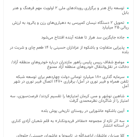
توسعه باغ هنر و برگزاری رویدادهای ملی ۲ اولویت مهم فرهنگ و هنر
بابل
تحویل ۲ دستگاه نیسان کمپرسی به دهیاری‌های رزن و یالرود به ارزش
ریالی ۲۵ میلیارد
جاده جایگزین سد هراز تا هفته آینده افتتاح می‌شود
پذیرایی متفاوت و باشکوه از عزاداران حسینی با ۱۴ طعم چای و شربت در
بلده
موضع شفاف رییس پلیس راهور مازندران درباره خودروهای منطقه آزاد/
دخالت در نقل‌وانتقال خودروهای منطقه آزاد ممنوع
سرمایه گذاری ۱۸۰ میلیارد تومانی دولت چهاردهم برای توسعه شبکه
تلفن همراه و فیبر نوری در آمل/ برقراری ۱۴۷۰ اتصال فیبر نوری در شهر
آمل
شاهین نوشهر و مس کرمان امتیازها را تقسیم کردند/ فرصت‌سوزی، سه
امتیاز را از شاگردان نظرمحمدی گرفت
آیین باشکوه عاشورایی در روستای تاریخی یوش بلده
سه اثر تازه از مجموعه «مفاخر فریدونکنار» به قلم شعبان آزادی کناری
در آستانه انتشار
کلا میزبان عاشقان اباعبدالله در تاسوعا و عاشورای حسینی/ جلوه‌ای