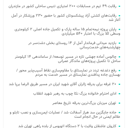
رقابت ۴۹ تیم در مسابقات ۲۰۰ امتیازی تنیس ساحلی کشور در مازندران
رقابت‌های کشتی آزاد پیشکسوتان کشور با حضور ۲۳۰ ورزشکار در آمل
آغاز شد
پایان پروژه نیمه‌تمام ۱۵ ساله پارک و تکمیل جاده اصلی ۲ کیلومتری
وسطی کلا بزرگ با اعتبار ۵۴۰ میلیاردی
بازدید میدانی فرماندار آمل از ۱۴ روستای بخش دشت‌سر در
چهارشنبه‌های خدمت‌رسانی
چالوس آماده جهشی تازه در مسیر توسعه/ از ساماندهی ۱۴ کیلومتر
ساحل تا تکمیل پروژه‌های ماندگار عمرانی
رفع دغدغه تردد در نمارستاق با مقاوم‌سازی نقاط آسیب‌پذیر محور /
بهسازی جاده پدافندی نمارستاق در مسیر خدمت به مردم
۲۰ غرفه برای بدرقه زائران آقای شهید ایران در مسیر طریق الرضا برپا شد
ادای احترام خانواده بزرگ نکا چوب به رهبر شهید انقلاب
تهران میزبان بزرگ‌ترین بدرقه تاریخ معاصر
جاده جایگزین سد هراز آسفالت شد / عملیات ایمن‌سازی و نصب تابلو و
علائم ایمنی در حال انجام است
کاروان عاشقان ولایت با ۲ دستگاه اتوبوس از بلده راهی تهران شد