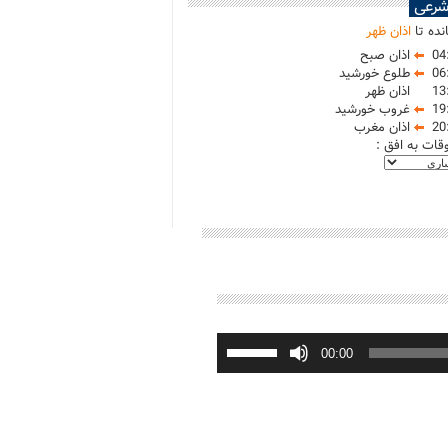
شرعی
نده تا
اذان ظهر
04
اذان صبح
06
طلوع خورشید
13
اذان ظهر
19
غروب خورشید
20
اذان مغرب
وقات به افق :
برای
افزایش
00:00
یا
کاهش
صدا
از
کلیدهای
بالا
و
پایین
استفاده
کنید.