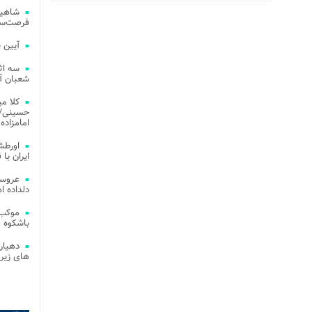
شاهین
فرصت‌سو
آیین 
سه اث
شعبان آز
کلا می
حسینی/ ج
امامزاده
اورطش
ایران با قد
عروسی
دلداده ا
موکب 
باشکوه 
دهیار
های زیر