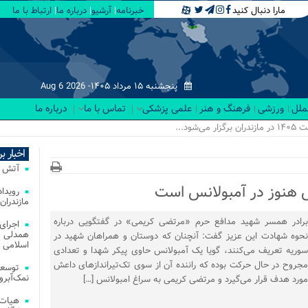
مارا دنبال کنید
خبرنامه
آرشیو
درباره ما
ارتباط با ما
پنجشنبه ۱۵ مرداد ۱۴۰۵-
Aug 6 2026
لملل
ورزشی
فرهنگ و هنر
علمی پزشکی
تماس با ما
درباره ما
اخبار ب
آتش‌ سوزی‌ های
 هنوز در آمبولانس است
مازندران
برادر همسر شهید مدافع حرم «مرتضی کریمی» در گفتگویی درباره
اجرای
همدلی و
نحوه شهادت این عزیز گفت: آنچنان که دوستان و همراهان شهید در
اسلامی م
سوریه تعریف می‌کنند، گویا یک آمبولانس حاوی پیکر شهدا و تعدادی
مجروح در حال حرکت بوده که راننده آن از سوی تک‌تیراندازهای داعش
توسعه
نمک‌آبرو
مورد هدف قرار می‌گیرد و مرتضی کریمی به سراغ امبولانس […]
هیات 