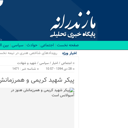
صفحه نخست
اجتماعی
حوادث
سیاسی
بین ا
اجرا.
اخبار ویژه
اجتماعی
/
اخبار
/
سیاسی
/
شهید و شهادت
28 دی 1394 - 10:57
شناسه خبر : 1471
پیکر شهید کریمی و همرزمانش