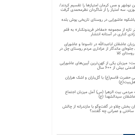
 نوشهر و مس کرمان امتیازها را تقسیم کردند/
زی، سه امتیاز را از شاگردان نظرمحمدی گرفت
باشکوه عاشورایی در روستای تاریخی یوش بلده
ر تازه از مجموعه «مفاخر فریدونکنار» به قلم
ادی کناری در آستانه انتشار
زبان عاشقان اباعبدالله در تاسوعا و عاشورای
لوه‌ای ماندگار از عزاداری مردم روستای چل در
 روستای کلا
ت؛ میزبان یکی از کهن‌ترین آیین‌های عاشورایی
متی بیش از ۶۰۰ سال
 حضرت قاسم(ع) با گل‌باران و اشک هزاران
هل‌بیت(ع)
مردمی بیت‌ الزهرا (س) آمل میزبان اجتماع
عاشقان سیدالشهدا (ع)
ان بخش چلاو در گفت‌وگو با مازندرانه از چالش
 ساختی و عمرانی چه گفتند؟