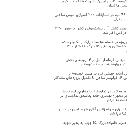
توسعه تنیس ایران/ مدیریت هدفمند سکوی
یس مازندران
رقابت ۴۹ تیم در مسابقات ۲۰۰ امتیازی تنیس ساحلی
مازندران
رقابت‌های کشتی آزاد پیشکسوتان کشور با حضور ۲۳۰
در آمل آغاز شد
پایان پروژه نیمه‌تمام ۱۵ ساله پارک و تکمیل جاده
اصلی ۲ کیلومتری وسطی کلا بزرگ با اعتبار ۵۴۰
بازدید میدانی فرماندار آمل از ۱۴ روستای بخش
در چهارشنبه‌های خدمت‌رسانی
 آماده جهشی تازه در مسیر توسعه/ از
ساماندهی ۱۴ کیلومتر ساحل تا تکمیل پروژه‌های ماندگار
غدغه تردد در نمارستاق با مقاوم‌سازی نقاط
ر محور / بهسازی جاده پدافندی نمارستاق در
مت به مردم
غرفه برای بدرقه زائران آقای شهید ایران در مسیر
ضا برپا شد
احترام خانواده بزرگ نکا چوب به رهبر شهید