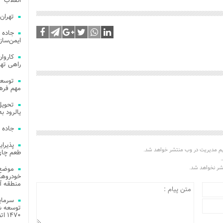
انقلاب
تهران
جاده 
ایمن‌ساز
راهی ته
مهم فره
یالرود به ار
جاده 
یم مدیریت در وب منتشر خواهد شد.
طعم چای
.
تشر نخواهد شد.
موضع 
خودروهای
منطقه آز
توسعه شب
۱۴۷۰ اتصال فیبر نوری در شهر آمل