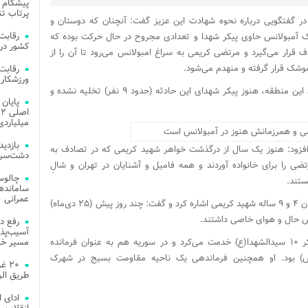
پیشگام 
پرتاب تن
 گفتگویی درباره نحوه شهادت این عزیز گفت: آنچنان که دوستان و
ک آمبولانس حاوی پیکر شهدا و تعدادی مجروح در حال حرکت بوده که
کشور در 
 قرار می‌گیرد و مرتضی کریمی به سراغ امبولانس می‌رود تا آن را از
وشک قرار گرفته و منهدم می‌شود.
ورزشکار 
عباسی تأکید کرد: البته به خاطر زیر دید تیر بودن این منطقه، هنوز پیکر شهدای این حادثه (حدود ۹ نفر) تخلیه نشده و
میلیاردی
فزود: هنوز یک سال از درگذشت خواهر شهید کریمی که در تصادف به
دشت‌سر 
 را برای خانواده آوردند و همه فامیل و آشنایان در تهران و شالِ
چالوس
ستند.
عمرانی
عباسی همچنین به حال و هوای این روزهای دختران ۴ و ۹ ساله شهید کریمی اشاره کرد و گفت: چند روز پیش (۲۵ دی‌ماه)
ش حال و هوای خاصی داشتند.
رفع د
آسیب‌پذی
شهید مرتضی کریمی در گردان الزهرا(س)ی لشکر ۱۰ سیدالشهدا(ع) خدمت می‌کرد و در سوریه هم به عنوان فرمانده
مسیر خد
 بود. او همچنین فرماندهی یک ناحیه مقاومت بسیج در شهرک
۲۰ 
طریق الر
ادای 