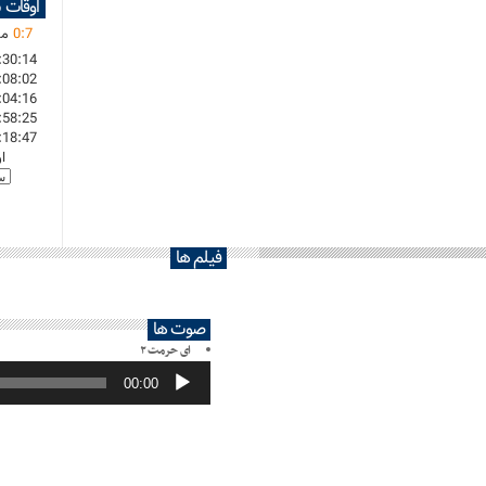
اوقات 
7
:
0
ما
:30:14
:08:02
:04:16
:58:25
:18:47
ا
فیلم ها
صوت ها
ای حرمت ۲
پخش‌کننده
صوت
00:00