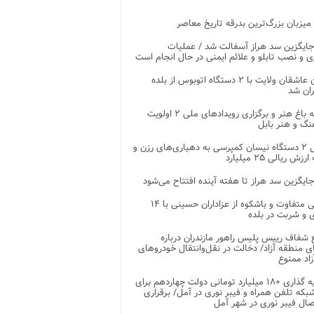
 میزبان بزرگ‌ترین بدرقه تاریخ معاصر
جایگزین سد هراز آسفالت شد / عملیات
ی و نصب تابلو و علائم ایمنی در حال انجام است
کاروان عاشقان ولایت با ۲ دستگاه اتوبوس از بلده
ران شد
توسعه باغ هنر و برگزاری رویدادهای ملی ۲ اولویت
نگ و هنر بابل
تحویل ۲ دستگاه نیسان کمپرسی به دهیاری‌های رزن و
زش ریالی ۲۵ میلیارد
جایگزین سد هراز تا هفته آینده افتتاح می‌شود
پذیرایی متفاوت و باشکوه از عزاداران حسینی با ۱۴
 و شربت در بلده
شفاف رییس پلیس راهور مازندران درباره
 منطقه آزاد/ دخالت در نقل‌وانتقال خودروهای
اد ممنوع
سرمایه گذاری ۱۸۰ میلیارد تومانی دولت چهاردهم برای
که تلفن همراه و فیبر نوری در آمل/ برقراری