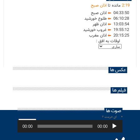
19
:
2
مانده تا
اذان صبح
04:33:50
اذان صبح
06:10:28
طلوع خورشید
13:03:54
اذان ظهر
19:55:12
غروب خورشید
20:15:25
اذان مغرب
اوقات به افق :
عکس ها
فیلم ها
صوت ها
ای حرمت ۲
پخش‌کننده
صوت
00:00
00:00