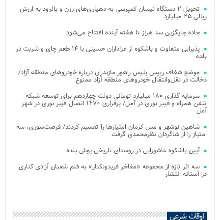
تحویل ۲ دستگاه نیسان کمپرسی به دهیاری‌های رزن و یالرود به ارزش
ریالی ۲۵ میلیارد
جاده جایگزین سد هراز تا هفته آینده افتتاح می‌شود
پذیرایی متفاوت و باشکوه از عزاداران حسینی با ۱۴ طعم چای و شربت در
بلده
موضع شفاف رییس پلیس راهور مازندران درباره خودروهای منطقه آزاد/
دخالت در نقل‌وانتقال خودروهای منطقه آزاد ممنوع
سرمایه گذاری ۱۸۰ میلیارد تومانی دولت چهاردهم برای توسعه شبکه
تلفن همراه و فیبر نوری در آمل/ برقراری ۱۴۷۰ اتصال فیبر نوری در شهر
آمل
شاهین نوشهر و مس کرمان امتیازها را تقسیم کردند/ فرصت‌سوزی، سه
امتیاز را از شاگردان نظرمحمدی گرفت
آیین باشکوه عاشورایی در روستای تاریخی یوش بلده
سه اثر تازه از مجموعه «مفاخر فریدونکنار» به قلم شعبان آزادی کناری
در آستانه انتشار
اوقات شرعی