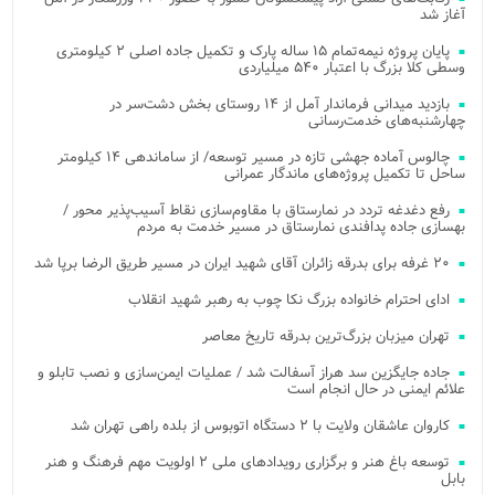
آغاز شد
پایان پروژه نیمه‌تمام ۱۵ ساله پارک و تکمیل جاده اصلی ۲ کیلومتری
وسطی کلا بزرگ با اعتبار ۵۴۰ میلیاردی
بازدید میدانی فرماندار آمل از ۱۴ روستای بخش دشت‌سر در
چهارشنبه‌های خدمت‌رسانی
چالوس آماده جهشی تازه در مسیر توسعه/ از ساماندهی ۱۴ کیلومتر
ساحل تا تکمیل پروژه‌های ماندگار عمرانی
رفع دغدغه تردد در نمارستاق با مقاوم‌سازی نقاط آسیب‌پذیر محور /
بهسازی جاده پدافندی نمارستاق در مسیر خدمت به مردم
۲۰ غرفه برای بدرقه زائران آقای شهید ایران در مسیر طریق الرضا برپا شد
ادای احترام خانواده بزرگ نکا چوب به رهبر شهید انقلاب
تهران میزبان بزرگ‌ترین بدرقه تاریخ معاصر
جاده جایگزین سد هراز آسفالت شد / عملیات ایمن‌سازی و نصب تابلو و
علائم ایمنی در حال انجام است
کاروان عاشقان ولایت با ۲ دستگاه اتوبوس از بلده راهی تهران شد
توسعه باغ هنر و برگزاری رویدادهای ملی ۲ اولویت مهم فرهنگ و هنر
بابل