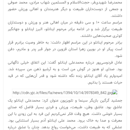
محمدرضا شهیدی‌فر، حجت‌الاسلام و المسلمین شهاب مرادی،‌ محمد صوفی
و جمعی از دوست‌داران طبیعت و دیگر هنرمندان و اهالی ورزش حضور
داشتند.
مراسم ساعت ۱۰ و سی دقیقه در میان اهالی هنر و ورزش و دوستداران
طبیعت برگزار شد و در ادامه برادر مرحوم اینانلو‌، البرز اینانلو و جهانگیر
کوثری صحبت‌هایی داشتند.
برادر مرحوم اینانلو در این مراسم اظهار داشت: به خاطر وصیت برادرم قرار
است پیکر او در بویین زهرا استان قزوین در جوار قبر پدر و مادرم، دفن
شود.
عادل فردوسی‌پور درباره محمدعلی اینانلو گفت: این اتفاق خیلی ناگهانی
بود. صدای او هنوز در گوش من است و به آرشیو ذهن من سپرده شد.
امیدوارم یاد آقای اینانلو زنده نگه داشته شود و قدر آن‌هایی که در قید
حیات هستند را بدانیم.
جمشید گرگین بازیگر سینما و تلویزیون عنوان کرد: محمدعلی اینانلو یک
عاشق بود. عاشق وطن، طبیعت، ورزش و فردی بسیار فاضل که صدای
بسیار خوشی داشت. هیچ وقت فکر نمی‌کردیم این فرد به این زودی با این
معرفت و صدا به خاک برود. محمد علی اینانلو آدم بسیار استثنایی بود.
عشقی که به طبیعت داشت، می‌خواست رواج بدهد. چنان با عشق درباره