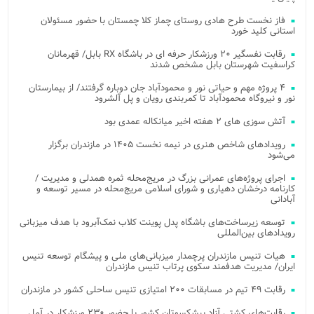
فاز نخست طرح هادی روستای چماز کلا چمستان با حضور مسئولان
استانی کلید خورد
رقابت نفسگیر ۲۰ ورزشکار حرفه ای در باشگاه RX بابل/ قهرمانان
کراسفیت شهرستان بابل مشخص شدند
۴ پروژه مهم و حیاتی نور و محمودآباد جان دوباره گرفتند/ از بیمارستان
نور و نیروگاه محمودآباد تا کمربندی رویان و پل آلشرود
آتش‌ سوزی‌ های ۲ هفته اخیر میانکاله عمدی بود
رویدادهای شاخص هنری در نیمه نخست ۱۴۰۵ در مازندران برگزار
می‌شود
اجرای پروژه‌های عمرانی بزرگ در مریج‌محله ثمره همدلی و مدیریت /
کارنامه درخشان دهیاری و شورای اسلامی مریج‌محله در مسیر توسعه و
آبادانی
توسعه زیرساخت‌های باشگاه پدل پوینت کلاب نمک‌آبرود با هدف میزبانی
رویدادهای بین‌المللی
هیات تنیس مازندران پرچمدار میزبانی‌های ملی و پیشگام توسعه تنیس
ایران/ مدیریت هدفمند سکوی پرتاب تنیس مازندران
رقابت ۴۹ تیم در مسابقات ۲۰۰ امتیازی تنیس ساحلی کشور در مازندران
رقابت‌های کشتی آزاد پیشکسوتان کشور با حضور ۲۳۰ ورزشکار در آمل