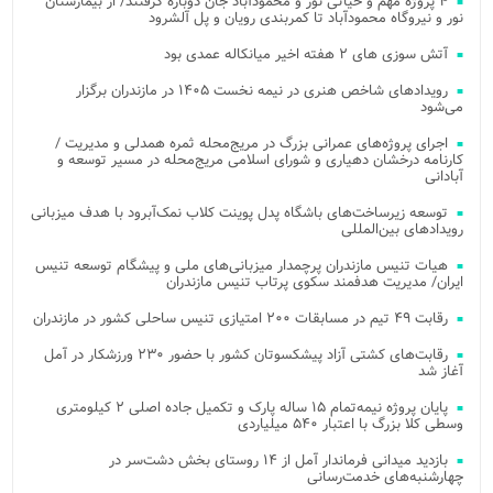
۴ پروژه مهم و حیاتی نور و محمودآباد جان دوباره گرفتند/ از بیمارستان
نور و نیروگاه محمودآباد تا کمربندی رویان و پل آلشرود
آتش‌ سوزی‌ های ۲ هفته اخیر میانکاله عمدی بود
رویدادهای شاخص هنری در نیمه نخست ۱۴۰۵ در مازندران برگزار
می‌شود
اجرای پروژه‌های عمرانی بزرگ در مریج‌محله ثمره همدلی و مدیریت /
کارنامه درخشان دهیاری و شورای اسلامی مریج‌محله در مسیر توسعه و
آبادانی
توسعه زیرساخت‌های باشگاه پدل پوینت کلاب نمک‌آبرود با هدف میزبانی
رویدادهای بین‌المللی
هیات تنیس مازندران پرچمدار میزبانی‌های ملی و پیشگام توسعه تنیس
ایران/ مدیریت هدفمند سکوی پرتاب تنیس مازندران
رقابت ۴۹ تیم در مسابقات ۲۰۰ امتیازی تنیس ساحلی کشور در مازندران
رقابت‌های کشتی آزاد پیشکسوتان کشور با حضور ۲۳۰ ورزشکار در آمل
آغاز شد
پایان پروژه نیمه‌تمام ۱۵ ساله پارک و تکمیل جاده اصلی ۲ کیلومتری
وسطی کلا بزرگ با اعتبار ۵۴۰ میلیاردی
بازدید میدانی فرماندار آمل از ۱۴ روستای بخش دشت‌سر در
چهارشنبه‌های خدمت‌رسانی