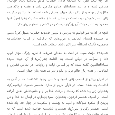
اگر چه بنابر نص آیه شریفه قرآن، حضرت مریم برگزیده زنان جهانیان
معرفی شده و در نزد مسلمانان دارای مقامی بلند و عفت و پاکدامنی
مثال‌زدنی بوده و از زنان برتر جهان معرفی شده است، اما ایشان برگزیده‌
زنان عصر خویش بوده است در حالی که علوّ مقام حضرت زهرا (س) تنها
محدود به عصر حیات آن بزرگوار نیست و در تمامی اعصار جریان دارد.
آنچه در ادامه می‌خوانیم به بررسی و تبیین فرموده حضرت رسول(ص) مبنی
بر «سیده النساء العالمین» می‌پردازد که برگرفته از کتاب «دانشنامه
فاطمی» تألیف آیت‌الله علی‌اکبر رشاد انتخاب شده است.
«سیده» مؤنث سید، در لغت به معنای شریف، فاضل، بزرگ، مهتر قوم،
دانا و سرآمد در نیکی است. به فاطمه زهرا(س) از آن حیث سیده
نساءالعالمین گفته شده که بر اساس آیات و روایات، در تمامی فضایل و
کمالات، از همه زنان عالم برتر و الگو و سرآمد همه زنان جهان است.
در ادیان پیش از اسلام، زنان اسوه و کاملی وجود داشته‌اند که از آنان به
قداست یاد شده است. در قرآن کریم از ساره، همسر حضرت ابراهیم(ع)،
به‌عنوان زنی یاد شده که رحمت و برکات خدا بر او و خانواده‌اش تعلق گرفته
است. از آسیه، همسر فرعون، به‌عنوان اسوه پایداری در ایمان به خدا و دل
بریدن از شکوه ملوکانه و امید به بهشت و سکونت در جوار خدا یاد شده
است. همسر زکریای نبی(ع)، همسری شایسته خوانده شده است که به
همراه خانواده‌اش برای کارهای نیک پیشی می‌گرفته، در برابر خداوند فروتن