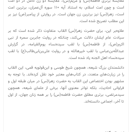
مقایسه برتری فاطمه(س) و مریم(س)، مقایسه دو زن کامل در دو امت
است و چون امت اسلام،‌ به استناد آیه ۱۱۰ سوره آل‌عمران، برترین امت
است، زهرا(س) نیز برترین زن جهان است. در روایتی از پیامبر(ص) نیز بر
این مطلب تصریح شده است.
علاوه‌بر این، برای حضرت زهرا(س) القاب متفاوت ذکر شده است که بر
سیادت عام ایشان دلالت می‌کند، چنانکه در روایت جابربن سمره از نبی
اکرم(ص)، از فاطمه(س) با لقب سیده‌نساء یوم‌القیامه، در گزارش
عبدالله‌بن‌عباس با لقب خیرهالله و در روایت علی‌بن‌ابی‌طالب(ع) با لقب
سیده‌نساء اهل الجنه یاد شده است.
دانشمندان بزرگ شیعه، همچون شیخ طوسی و ابن‌قولویه قمی، این القاب
را در زیارت‌های متعدد،‌ در کتاب‌های معتبر خود نقل کرده‌اند. با توجه به
مشهور بودن اختصاص این القاب به حضرت زهرا(س) در میان طبقه اول و
فراوانی احادیث، بلکه تواتر معنوی آنها، برخی از علمای شیعه، همچون
سیدمرتضی، برتری مطلق حضرت فاطمه(س) را بر همه زنان جهان، از اول
تا آخر، اجماعی دانسته‌اند.