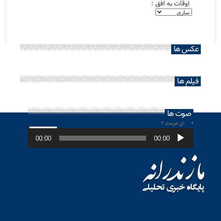
اوقات به افق :
عکس ها
فیلم ها
صوت ها
ای حرمت ۲
پخش‌کننده
صوت
00:00
00:00