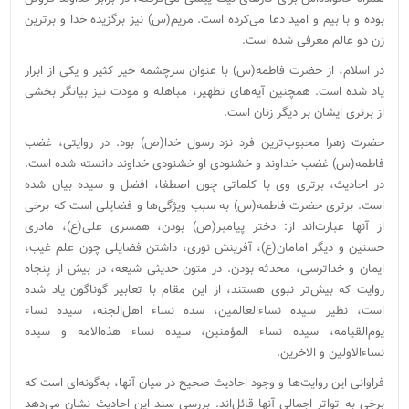
بوده و با بیم و امید دعا می‌کرده است. مریم(س) نیز برگزیده خدا و برترین
زن دو عالم معرفی شده است.
در اسلام، از حضرت فاطمه(س) با عنوان سرچشمه خیر کثیر و یکی از ابرار
یاد شده است. همچنین آیه‌های تطهیر، مباهله و مودت نیز بیانگر بخشی
از برتری ایشان بر دیگر زنان است.
حضرت زهرا محبوب‌ترین فرد نزد رسول خدا(ص) بود. در روایتی، غضب
فاطمه(س) غضب خداوند و خشنودی او خشنودی خداوند دانسته شده است.
در احادیث، برتری وی با کلماتی چون اصطفا، افضل و سیده بیان شده
است. برتری حضرت فاطمه(س) به سبب ویژگی‌ها و فضایلی است که برخی
از آنها عبارت‌اند از: دختر پیامبر(ص) بودن، همسری علی(ع)، مادری
حسنین و دیگر امامان(ع)، آفرینش نوری، داشتن فضایلی چون علم غیب،
ایمان و خداترسی، محدثه بودن. در متون حدیثی شیعه، در بیش از پنجاه
روایت که بیش‌تر نبوی هستند، از این مقام با تعابیر گوناگون یاد شده
است، نظیر سیده نساءالعالمین، سده نساء اهل‌الجنه، سیده نساء
یوم‌القیامه، سیده نساء المؤمنین، سیده نساء هذه‌الامه و سیده
نساء‌الاولین و الاخرین.
فراوانی این روایت‌ها و وجود احادیث صحیح در میان آنها، به‌گونه‌ای است که
برخی به تواتر اجمالی آنها قائل‌اند. بررسی سند این احادیث نشان می‌دهد