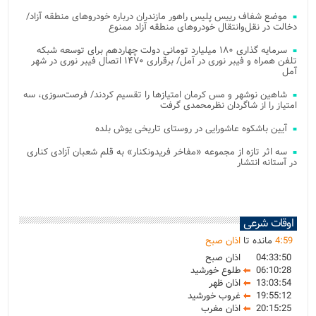
موضع شفاف رییس پلیس راهور مازندران درباره خودروهای منطقه آزاد/
دخالت در نقل‌وانتقال خودروهای منطقه آزاد ممنوع
سرمایه گذاری ۱۸۰ میلیارد تومانی دولت چهاردهم برای توسعه شبکه
تلفن همراه و فیبر نوری در آمل/ برقراری ۱۴۷۰ اتصال فیبر نوری در شهر
آمل
شاهین نوشهر و مس کرمان امتیازها را تقسیم کردند/ فرصت‌سوزی، سه
امتیاز را از شاگردان نظرمحمدی گرفت
آیین باشکوه عاشورایی در روستای تاریخی یوش بلده
سه اثر تازه از مجموعه «مفاخر فریدونکنار» به قلم شعبان آزادی کناری
در آستانه انتشار
اوقات شرعی
59
:
4
مانده تا
اذان صبح
04:33:50
اذان صبح
06:10:28
طلوع خورشید
13:03:54
اذان ظهر
19:55:12
غروب خورشید
20:15:25
اذان مغرب