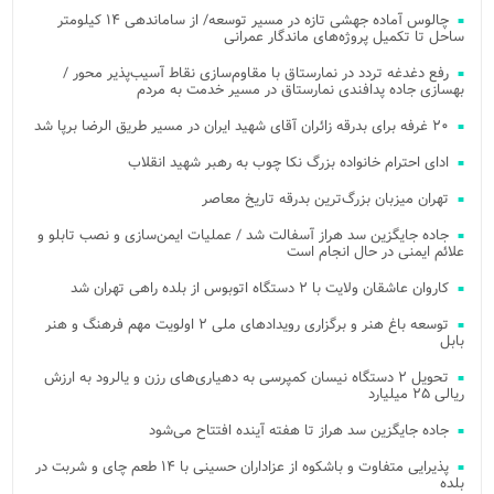
چالوس آماده جهشی تازه در مسیر توسعه/ از ساماندهی ۱۴ کیلومتر
ساحل تا تکمیل پروژه‌های ماندگار عمرانی
رفع دغدغه تردد در نمارستاق با مقاوم‌سازی نقاط آسیب‌پذیر محور /
بهسازی جاده پدافندی نمارستاق در مسیر خدمت به مردم
۲۰ غرفه برای بدرقه زائران آقای شهید ایران در مسیر طریق الرضا برپا شد
ادای احترام خانواده بزرگ نکا چوب به رهبر شهید انقلاب
تهران میزبان بزرگ‌ترین بدرقه تاریخ معاصر
جاده جایگزین سد هراز آسفالت شد / عملیات ایمن‌سازی و نصب تابلو و
علائم ایمنی در حال انجام است
کاروان عاشقان ولایت با ۲ دستگاه اتوبوس از بلده راهی تهران شد
توسعه باغ هنر و برگزاری رویدادهای ملی ۲ اولویت مهم فرهنگ و هنر
بابل
تحویل ۲ دستگاه نیسان کمپرسی به دهیاری‌های رزن و یالرود به ارزش
ریالی ۲۵ میلیارد
جاده جایگزین سد هراز تا هفته آینده افتتاح می‌شود
پذیرایی متفاوت و باشکوه از عزاداران حسینی با ۱۴ طعم چای و شربت در
بلده