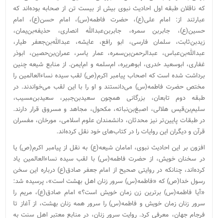
که ناقلان طبقه اول احادیث نبوی بیش از بیست تن از صحابه بوده‌اند که
عبارتند از: امام علی(ع)، حضرت فاطمه(س)، امام حسن(ع)،‌ امام
حسین(ع)، جابربن سمره، جابربن‌عبدالله انصاری، حذیفه‌بن‌یمان،‌
زیدبن‌ثابت، سلمان فارسی، ابو رافع، عایشه، عبدالله‌بن‌جعفر طیار،
عبدالله‌بن‌عباس، عبدالرحمن‌بن‌سمره، عمار یاسر، عمران‌بن‌حصین، ابوذر
غفاری، ابوسعید خدری، ابوهریره،‌ ام‌سلمه و ام‌ایمن. از منابع شیعه چنین
برداشت شده است که اصحاب پیامبر اکرم(ص) لقب سیده نساء‌العالمین را
مختص حضرت فاطمه(س) می‌دانستند و او را با این لقب می‌خواندند. در
طبقه دوم تابعان، بزرگانی همچون سعیدبن‌جبیر، سعیدبن‌مسیب،
سلیم‌بن‌قیس هلالی، اصبغ‌بن‌نباته، مکحول، مجاهد و مسروق قرار دارند.
در طبقات پایین‌تر نیز محدثان، دانشمندان علوم اسلامی، مورخان، مفسران
قرآن و دیگران این روایات را در کتاب‌های خود نقل کرده‌اند.
افزون بر این احادیث نبوی، امامان شیعه(ع) به نقل از پیامبر اکرم(ص) یا
در سخنان خویش، از حضرت فاطمه(س) با لقب سیده نساء‌العالمین یاد
کرده‌اند، چنانکه در روایتی صحیح از امام جعفر صادق(ع) درباره این سخن
رسول خدا(ص) که «فاطمه(س) سرور زنان اهل بهشت است»، پرسیده شد:
«آیا فاطمه(س) برترین زن زمان خویش است؟» امام صادق(ع)، مریم را
سرور زنان زمان خویش و فاطمه(س) را سرور همه زنان بهشت، از آغاز تا
فرجام جهان، معرفی کرد. روایت سرور زنان، در منابع معتبر اهل سنت به