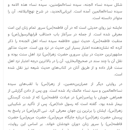
شکل سیده نساء الجنه، سیده نساءالمؤمنین، سیده نساء هذه‌ الامه و
سیده نساءالعالمین آمده است. ابن‌ابی‌الحدید، در شرح نهج‌البلاغه، آن را
متواتر دانسته است.
عایشه نیز روای حدیثی است که در آن فاطمه(س) سرور تمام زنان این امت
معرفی شده است. از جمله در سرآغاز باب «مناقب قرابهالرسول(ص) و
منقبت فاطمه(س)، حدیث نبوی «فاطمه سیده نساء اهل الجنه» را ذکر
کرده که نشان‌دهنده اعتبار بسیار این حدیث در نزد وی است. حدیث مذکور
مشهورترین حدیث در بیان سروری حضرت زهرا(س) نزد اهل سنت بوده و
نقل آن با چند سند در صحیح‌البخاری، آن را در بالاترین درجه اعتبار نزد اهل
سنت قرار داده و از طریق آنان در کتاب‌های حدیث شیعه نیز نقل شده
است.
در روایتی دیگر از عمران‌بن‌حصین، از زهرا(س) با لقب‌های سیده
نساءالعالمین و سید نساء عالمک یاد شده است. وی پس از دادن گزارشی از
همراهی خویش با پیامبر(ص) در عیادت فاطمه(س) که از شدت گرسنگی
بیمار شده بود، گفته است که رسول خدا(ص)، پس از تأکید بر شکیبایی
زهرا(س)،‌ ایشان را برترین زن جهان معرفی کرد. نبی اکرم(ص) در پاسخ به
پرسش حضرت زهرا(س) درباره جایگاه مریم(س)، حضرت مریم(س) حضرت
فاطمه(س) را سرور زنان دوران خودشان خواند. بر اساس این روایت،