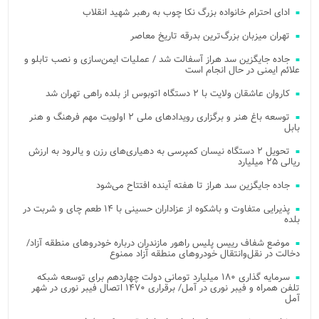
ادای احترام خانواده بزرگ نکا چوب به رهبر شهید انقلاب
تهران میزبان بزرگ‌ترین بدرقه تاریخ معاصر
جاده جایگزین سد هراز آسفالت شد / عملیات ایمن‌سازی و نصب تابلو و
علائم ایمنی در حال انجام است
کاروان عاشقان ولایت با ۲ دستگاه اتوبوس از بلده راهی تهران شد
توسعه باغ هنر و برگزاری رویدادهای ملی ۲ اولویت مهم فرهنگ و هنر
بابل
تحویل ۲ دستگاه نیسان کمپرسی به دهیاری‌های رزن و یالرود به ارزش
ریالی ۲۵ میلیارد
جاده جایگزین سد هراز تا هفته آینده افتتاح می‌شود
پذیرایی متفاوت و باشکوه از عزاداران حسینی با ۱۴ طعم چای و شربت در
بلده
موضع شفاف رییس پلیس راهور مازندران درباره خودروهای منطقه آزاد/
دخالت در نقل‌وانتقال خودروهای منطقه آزاد ممنوع
سرمایه گذاری ۱۸۰ میلیارد تومانی دولت چهاردهم برای توسعه شبکه
تلفن همراه و فیبر نوری در آمل/ برقراری ۱۴۷۰ اتصال فیبر نوری در شهر
آمل