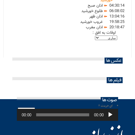
خورشید
04:30:14
اذان صبح
06:08:02
طلوع خورشید
13:04:16
اذان ظهر
19:58:25
غروب خورشید
20:18:47
اذان مغرب
اوقات به افق :
عکس ها
فیلم ها
صوت ها
ای حرمت ۲
پخش‌کننده
صوت
00:00
00:00