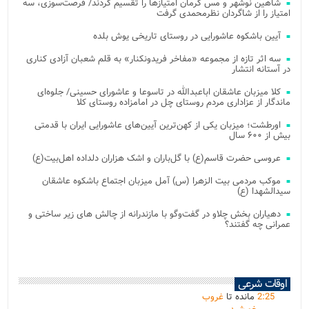
شاهین نوشهر و مس کرمان امتیازها را تقسیم کردند/ فرصت‌سوزی، سه
امتیاز را از شاگردان نظرمحمدی گرفت
آیین باشکوه عاشورایی در روستای تاریخی یوش بلده
سه اثر تازه از مجموعه «مفاخر فریدونکنار» به قلم شعبان آزادی کناری
در آستانه انتشار
کلا میزبان عاشقان اباعبدالله در تاسوعا و عاشورای حسینی/ جلوه‌ای
ماندگار از عزاداری مردم روستای چل در امامزاده روستای کلا
اورطشت؛ میزبان یکی از کهن‌ترین آیین‌های عاشورایی ایران با قدمتی
بیش از ۶۰۰ سال
عروسی حضرت قاسم(ع) با گل‌باران و اشک هزاران دلداده اهل‌بیت(ع)
موکب مردمی بیت‌ الزهرا (س) آمل میزبان اجتماع باشکوه عاشقان
سیدالشهدا (ع)
دهیاران بخش چلاو در گفت‌وگو با مازندرانه از چالش های زیر ساختی و
عمرانی چه گفتند؟
اوقات شرعی
25
:
2
مانده تا
غروب