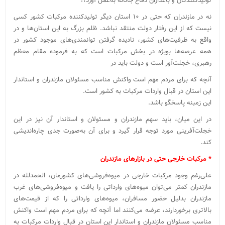
تولیدکنندگان و باغداران دفاع جانانه به‌عمل آورد؟!
نه در مازندران که حتی در ۱۰ استان دیگر تولیدکننده مرکبات کشور کسی
نیست که از این رفتار دولت منتقد نباشد. ظلم بزرگ به این استان‌ها و در
واقع به ظرفیت‌های کشور، نادیده گرفتن توانمندی‌های موجود کشور در
همه عرصه‌ها بویژه در بخش مرکبات است که به فرموده مقام معظم
رهبری، خجلت‌آور است و دولت باید در
آنچه که برای مردم مهم است واکنش مناسب مسئولان مازندران و استاندار
این استان در قبال واردات مرکبات به کشور است.
این زمبنه پاسخگو باشد.
در این میان، باید سهم مازندران و مسئولان و استاندار آن نیز در این
خجلت‌آفرینی مورد توجه قرار گیرد و برای آن به‌صورت جدی چاره‌اندیشی
کند.
* مرکبات خارجی حتی در بازارهای مازندران
علی‌رغم وجود مرکبات خارجی در میوه‌فروشی‌های کشورمان، الحمدلله در
مازندران کمتر می‌توان میوه‌های وارداتی را یافت و میوه‌فروشی‌های غرب
مازندران بدلیل حضور مسافران، میوه‌های وارداتی را که از قیمت‌های
بالاتری برخوردارند، عرضه می‌کنند اما آنچه که برای مردم مهم است واکنش
مناسب مسئولان مازندران و استاندار این استان در قبال واردات مرکبات به