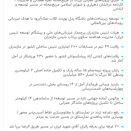
اجرای پروژه‌های عمرانی بزرگ در مریج‌محله ثمره همدلی و مدیریت /
کارنامه درخشان دهیاری و شورای اسلامی مریج‌محله در مسیر توسعه و
آبادانی
توسعه زیرساخت‌های باشگاه پدل پوینت کلاب نمک‌آبرود با هدف میزبانی
رویدادهای بین‌المللی
هیات تنیس مازندران پرچمدار میزبانی‌های ملی و پیشگام توسعه تنیس
ایران/ مدیریت هدفمند سکوی پرتاب تنیس مازندران
رقابت ۴۹ تیم در مسابقات ۲۰۰ امتیازی تنیس ساحلی کشور در مازندران
رقابت‌های کشتی آزاد پیشکسوتان کشور با حضور ۲۳۰ ورزشکار در آمل
آغاز شد
پایان پروژه نیمه‌تمام ۱۵ ساله پارک و تکمیل جاده اصلی ۲ کیلومتری
وسطی کلا بزرگ با اعتبار ۵۴۰ میلیاردی
بازدید میدانی فرماندار آمل از ۱۴ روستای بخش دشت‌سر در
چهارشنبه‌های خدمت‌رسانی
چالوس آماده جهشی تازه در مسیر توسعه/ از ساماندهی ۱۴ کیلومتر
ساحل تا تکمیل پروژه‌های ماندگار عمرانی
رفع دغدغه تردد در نمارستاق با مقاوم‌سازی نقاط آسیب‌پذیر محور /
بهسازی جاده پدافندی نمارستاق در مسیر خدمت به مردم
۲۰ غرفه برای بدرقه زائران آقای شهید ایران در مسیر طریق الرضا برپا شد