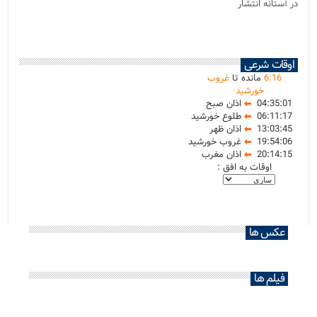
در آستانه انتشار
اوقات شرعی
16
:
6
مانده تا
غروب
خورشید
04:35:01
اذان صبح
06:11:17
طلوع خورشید
13:03:45
اذان ظهر
19:54:06
غروب خورشید
20:14:15
اذان مغرب
اوقات به افق :
عکس ها
فیلم ها