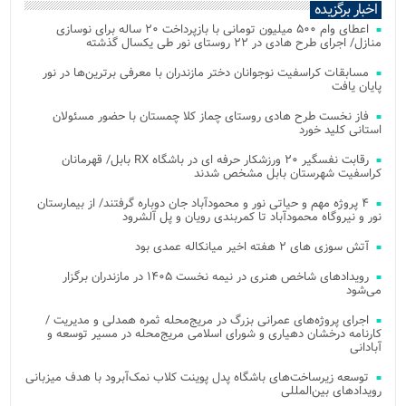
اخبار برگزیده
اعطای وام ۵۰۰ میلیون تومانی با بازپرداخت ۲۰ ساله برای نوسازی
منازل/ اجرای طرح هادی در ۲۲ روستای نور طی یکسال گذشته
مسابقات کراسفیت نوجوانان دختر مازندران با معرفی برترین‌ها در نور
پایان یافت
فاز نخست طرح هادی روستای چماز کلا چمستان با حضور مسئولان
استانی کلید خورد
رقابت نفسگیر ۲۰ ورزشکار حرفه ای در باشگاه RX بابل/ قهرمانان
کراسفیت شهرستان بابل مشخص شدند
۴ پروژه مهم و حیاتی نور و محمودآباد جان دوباره گرفتند/ از بیمارستان
نور و نیروگاه محمودآباد تا کمربندی رویان و پل آلشرود
آتش‌ سوزی‌ های ۲ هفته اخیر میانکاله عمدی بود
رویدادهای شاخص هنری در نیمه نخست ۱۴۰۵ در مازندران برگزار
می‌شود
اجرای پروژه‌های عمرانی بزرگ در مریج‌محله ثمره همدلی و مدیریت /
کارنامه درخشان دهیاری و شورای اسلامی مریج‌محله در مسیر توسعه و
آبادانی
توسعه زیرساخت‌های باشگاه پدل پوینت کلاب نمک‌آبرود با هدف میزبانی
رویدادهای بین‌المللی