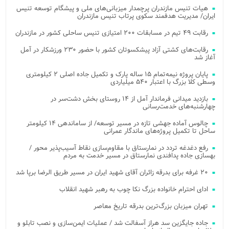
هیات تنیس مازندران پرچمدار میزبانی‌های ملی و پیشگام توسعه تنیس
ایران/ مدیریت هدفمند سکوی پرتاب تنیس مازندران
رقابت ۴۹ تیم در مسابقات ۲۰۰ امتیازی تنیس ساحلی کشور در مازندران
رقابت‌های کشتی آزاد پیشکسوتان کشور با حضور ۲۳۰ ورزشکار در آمل
آغاز شد
پایان پروژه نیمه‌تمام ۱۵ ساله پارک و تکمیل جاده اصلی ۲ کیلومتری
وسطی کلا بزرگ با اعتبار ۵۴۰ میلیاردی
بازدید میدانی فرماندار آمل از ۱۴ روستای بخش دشت‌سر در
چهارشنبه‌های خدمت‌رسانی
چالوس آماده جهشی تازه در مسیر توسعه/ از ساماندهی ۱۴ کیلومتر
ساحل تا تکمیل پروژه‌های ماندگار عمرانی
رفع دغدغه تردد در نمارستاق با مقاوم‌سازی نقاط آسیب‌پذیر محور /
بهسازی جاده پدافندی نمارستاق در مسیر خدمت به مردم
۲۰ غرفه برای بدرقه زائران آقای شهید ایران در مسیر طریق الرضا برپا شد
ادای احترام خانواده بزرگ نکا چوب به رهبر شهید انقلاب
تهران میزبان بزرگ‌ترین بدرقه تاریخ معاصر
جاده جایگزین سد هراز آسفالت شد / عملیات ایمن‌سازی و نصب تابلو و