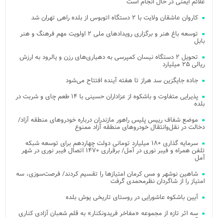
علائم ایمنی در حال انجام است
کاروان عاشقان ولایت با ۲ دستگاه اتوبوس از بلده راهی تهران شد
توسعه باغ هنر و برگزاری رویدادهای ملی ۲ اولویت مهم فرهنگ و هنر
بابل
تحویل ۲ دستگاه نیسان کمپرسی به دهیاری‌های رزن و یالرود به ارزش
ریالی ۲۵ میلیارد
جاده جایگزین سد هراز تا هفته آینده افتتاح می‌شود
پذیرایی متفاوت و باشکوه از عزاداران حسینی با ۱۴ طعم چای و شربت در
بلده
موضع شفاف رییس پلیس راهور مازندران درباره خودروهای منطقه آزاد/
دخالت در نقل‌وانتقال خودروهای منطقه آزاد ممنوع
سرمایه گذاری ۱۸۰ میلیارد تومانی دولت چهاردهم برای توسعه شبکه
تلفن همراه و فیبر نوری در آمل/ برقراری ۱۴۷۰ اتصال فیبر نوری در شهر
آمل
شاهین نوشهر و مس کرمان امتیازها را تقسیم کردند/ فرصت‌سوزی، سه
امتیاز را از شاگردان نظرمحمدی گرفت
آیین باشکوه عاشورایی در روستای تاریخی یوش بلده
سه اثر تازه از مجموعه «مفاخر فریدونکنار» به قلم شعبان آزادی کناری