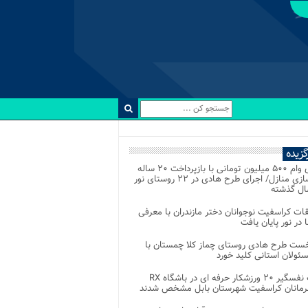
رگزیده
اعطای وام ۵۰۰ میلیون تومانی با بازپرداخت ۲۰ ساله
برای نوسازی منازل/ اجرای طرح هادی در ۲۲ روستای نور
ل گذشته
ات کراسفیت نوجوانان دختر مازندران با معرفی
 در نور پایان یافت
خست طرح هادی روستای چماز کلا چمستان با
ئولان استانی کلید خورد
رقابت نفسگیر ۲۰ ورزشکار حرفه ای در باشگاه RX
هرمانان کراسفیت شهرستان بابل مشخص شدند