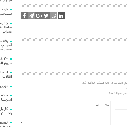
میلیاردی
دشت‌سر 
چالوس
عمرانی
رفع د
آسیب‌پذی
مسیر خد
۲۰ 
طریق الر
ادای 
انقلاب
یم مدیریت در وب منتشر خواهد شد.
تهران
.
تشر نخواهد شد.
جاده 
ایمن‌ساز
راهی ته
مهم فره