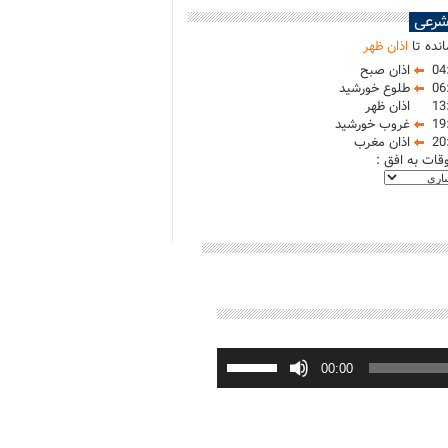
شرعی
نده تا
اذان ظهر
04
اذان صبح
06
طلوع خورشید
13
اذان ظهر
19
غروب خورشید
20
اذان مغرب
وقات به افق :
برای
افزایش
00:00
یا
کاهش
صدا
از
کلیدهای
بالا
و
پایین