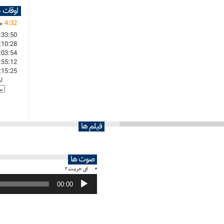
اوقات 
32
:
4
ما
:33:50
:10:28
:03:54
:55:12
:15:25
ا
فیلم ها
صوت ها
ای حرمت ۲
پخش‌کننده
صوت
00:00