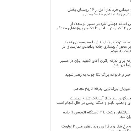
بازدید میدانی فرماندار آمل از ۱۴ روستای بخش
در چهارشنبه‌های خدمت‌رسانی
 آماده جهشی تازه در مسیر توسعه/ از
ساماندهی ۱۴ کیلومتر ساحل تا تکمیل پروژه‌های ماندگار
غدغه تردد در نمارستاق با مقاوم‌سازی نقاط
ر محور / بهسازی جاده پدافندی نمارستاق در
مت به مردم
غرفه برای بدرقه زائران آقای شهید ایران در مسیر
ضا برپا شد
احترام خانواده بزرگ نکا چوب به رهبر شهید
 میزبان بزرگ‌ترین بدرقه تاریخ معاصر
جایگزین سد هراز آسفالت شد / عملیات
ی و نصب تابلو و علائم ایمنی در حال انجام است
کاروان عاشقان ولایت با ۲ دستگاه اتوبوس از بلده
ران شد
توسعه باغ هنر و برگزاری رویدادهای ملی ۲ اولویت
نگ و هنر بابل