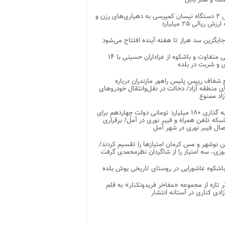
تحویل ۲ دستگاه نیسان کمپرسی به دهیاری‌های رزن و
زش ریالی ۲۵ میلیارد
جایگزین سد هراز تا هفته آینده افتتاح می‌شود
پذیرایی متفاوت و باشکوه از عزاداران حسینی با ۱۴
 و شربت در بلده
شفاف رییس پلیس راهور مازندران درباره
 منطقه آزاد/ دخالت در نقل‌وانتقال خودروهای
اد ممنوع
سرمایه گذاری ۱۸۰ میلیارد تومانی دولت چهاردهم برای
که تلفن همراه و فیبر نوری در آمل/ برقراری
 نوشهر و مس کرمان امتیازها را تقسیم کردند/
زی، سه امتیاز را از شاگردان نظرمحمدی گرفت
باشکوه عاشورایی در روستای تاریخی یوش بلده
ر تازه از مجموعه «مفاخر فریدونکنار» به قلم
ادی کناری در آستانه انتشار