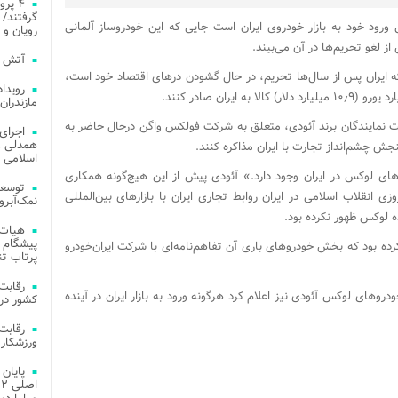
۴ پر
گرفتند/ 
رود خود به بازار خودروی ایران است جایی که این خودروساز آلمانی
رویان و 
لغو تحریم‌ها در آن می‌بیند.
آتش‌ سوزی‌ های
 که ایران پس از سال‌ها تحریم، در حال گشودن درهای اقتصاد خود است،
مازندران
مایندگان برند آئودی، متعلق به شرکت فولکس واگن درحال حاضر به
اجرای
همدلی و
نجش چشم‌انداز تجارت با ایران مذاکره کنند.
اسلامی م
های لوکس در ایران وجود دارد.» آئودی پیش از این هیچ‌گونه همکاری
توسعه
زی انقلاب اسلامی در ایران روابط تجاری ایران با بازارهای بین‌المللی
نمک‌آبرو
 لوکس ظهور نکرده بود.
هیات 
پیشگام 
رده بود که بخش خودروهای باری آن تفاهم‌نامه‌ای با شرکت ایران‌خودرو
پرتاب تن
وهای لوکس آئودی نیز اعلام کرد هرگونه ورود به بازار ایران در آینده
کشور در 
ورزشکار 