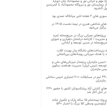
وژه مهم و حیاتی نور و محمودآباد جان دوباره
از بیمارستان نور و نیروگاه محمودآباد تا کمربندی
پل آلشرود
 ۲ هفته اخیر میانکاله عمدی بود
رویدادهای شاخص هنری در نیمه نخست ۱۴۰۵ در
 برگزار می‌شود
 پروژه‌های عمرانی بزرگ در مریج‌محله ثمره
 مدیریت / کارنامه درخشان دهیاری و شورای
ریج‌محله در مسیر توسعه و آبادانی
 زیرساخت‌های باشگاه پدل پوینت کلاب
د با هدف میزبانی رویدادهای بین‌المللی
تنیس مازندران پرچمدار میزبانی‌های ملی و
توسعه تنیس ایران/ مدیریت هدفمند سکوی
یس مازندران
رقابت ۴۹ تیم در مسابقات ۲۰۰ امتیازی تنیس ساحلی
مازندران
رقابت‌های کشتی آزاد پیشکسوتان کشور با حضور ۲۳۰
در آمل آغاز شد
پایان پروژه نیمه‌تمام ۱۵ ساله پارک و تکمیل جاده
اصلی ۲ کیلومتری وسطی کلا بزرگ با اعتبار ۵۴۰