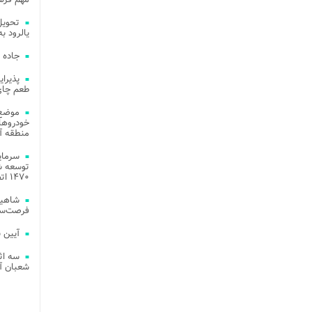
یالرود به ار
جاده 
طعم چای
موضع 
خودروهای
منطقه آز
توسعه شب
۱۴۷۰ اتصال فیبر نوری در شهر آمل
شاهین
فرصت‌سو
آیین 
سه اث
شعبان آز