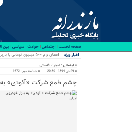
صفحه نخست
اجتماعی
حوادث
سیاسی
بین ا
اعطای وام ۵۰۰ میلیون تومانی با بازپرداخت ۲۰ ساله برای نوسازی منازل/ اجرای طرح ها...
اخبار ویژه
اجتماعی
/
اخبار
/
اقتصادی
29 دی 1394 - 20:30
شناسه خبر : 1672
چشم طمع شرکت «آئودی» به با