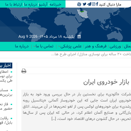
مارا دنبال کنید
خبرنامه
آرشیو
درباره ما
ارتباط با ما
یکشنبه ۱۸ مرداد ۱۴۰۵-
Aug 9 2026
لملل
ورزشی
فرهنگ و هنر
علمی پزشکی
تماس با ما
درباره ما
اخبار ب
زار خودروی ایران
طی یکسا
مسابق
شرکت «آئودی» برای نخستین بار در حال بررسی ورود خود به بازار
برترین‌ها
خودروی ایران است جایی که این خودروساز آلمانی «پتانسیل روبه
فاز ن
رشدی» برای خودروهای لوکس پس از لغو تحریم‌ها در آن می‌بیند. اتاق
حضور مس
بازرگانی و صنایع آلمان اعلام کرد، در حالی که ایران پس از سال‌ها
تحریم، در حال گشودن درهای اقتصاد خود است، […]
بابل/ ق