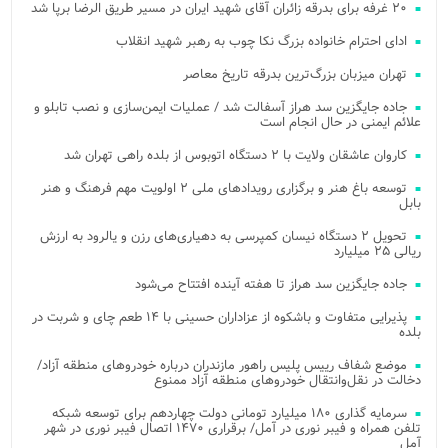
۲۰ غرفه برای بدرقه زائران آقای شهید ایران در مسیر طریق الرضا برپا شد
ادای احترام خانواده بزرگ نکا چوب به رهبر شهید انقلاب
تهران میزبان بزرگ‌ترین بدرقه تاریخ معاصر
جاده جایگزین سد هراز آسفالت شد / عملیات ایمن‌سازی و نصب تابلو و
علائم ایمنی در حال انجام است
کاروان عاشقان ولایت با ۲ دستگاه اتوبوس از بلده راهی تهران شد
توسعه باغ هنر و برگزاری رویدادهای ملی ۲ اولویت مهم فرهنگ و هنر
بابل
تحویل ۲ دستگاه نیسان کمپرسی به دهیاری‌های رزن و یالرود به ارزش
ریالی ۲۵ میلیارد
جاده جایگزین سد هراز تا هفته آینده افتتاح می‌شود
پذیرایی متفاوت و باشکوه از عزاداران حسینی با ۱۴ طعم چای و شربت در
بلده
موضع شفاف رییس پلیس راهور مازندران درباره خودروهای منطقه آزاد/
دخالت در نقل‌وانتقال خودروهای منطقه آزاد ممنوع
سرمایه گذاری ۱۸۰ میلیارد تومانی دولت چهاردهم برای توسعه شبکه
تلفن همراه و فیبر نوری در آمل/ برقراری ۱۴۷۰ اتصال فیبر نوری در شهر
آمل