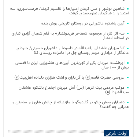
شاهین نوشهر و مس کرمان امتیازها را تقسیم کردند/ فرصت‌سوزی، سه
امتیاز را از شاگردان نظرمحمدی گرفت
آیین باشکوه عاشورایی در روستای تاریخی یوش بلده
سه اثر تازه از مجموعه «مفاخر فریدونکنار» به قلم شعبان آزادی کناری
در آستانه انتشار
کلا میزبان عاشقان اباعبدالله در تاسوعا و عاشورای حسینی/ جلوه‌ای
ماندگار از عزاداری مردم روستای چل در امامزاده روستای کلا
اورطشت؛ میزبان یکی از کهن‌ترین آیین‌های عاشورایی ایران با قدمتی
بیش از ۶۰۰ سال
عروسی حضرت قاسم(ع) با گل‌باران و اشک هزاران دلداده اهل‌بیت(ع)
موکب مردمی بیت‌ الزهرا (س) آمل میزبان اجتماع باشکوه عاشقان
سیدالشهدا (ع)
دهیاران بخش چلاو در گفت‌وگو با مازندرانه از چالش های زیر ساختی و
عمرانی چه گفتند؟
اوقات شرعی