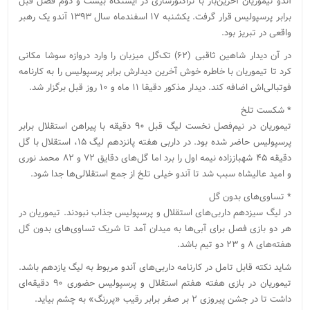
آندو تیموریان آخرین‌بار با تراکتورسازی در ایستگاه بیست و دوم فصل قبل
برابر پرسپولیس قرار گرفت. یکشنبه ۱۷ اسفندماه سال ۱۳۹۳ آندو یک رهبر
واقعی در تبریز بود.
در آن دیدار شاهین ثاقبی (۶۲) تک‌گل میزبان را وارد دروازه سوشا مکانی
کرد تا تیموریان با خاطره خوش آخرین دیدارش برابر پرسپولیس را به کارنامه
فوتبالی‌اش اضافه کند. دیدار مذکور دقیقا ۱۱ ماه و ۱۰ روز قبل برگزار شد.
* شکست تلخ
تیموریان در نیم‌فصل نخست لیگ قبل ۹۰ دقیقه با پیراهن استقلال برابر
پرسپولیس حاضر شده بود. در داربی هفته پانزدهم لیگ ۱۵، استقلال با گل
دقیقه ۴۵ شهباززاده نیمه اول را برد اما گل‌های دقایق ۷۲ و ۸۲ محمد نوری
و امید عالیشاه سبب شد تا آندو خیلی تلخ از جمع استقلالی‌ها جدا شود.
* تساوی‌های بدون گل
در لیگ سیزدهم داربی‌های استقلال و پرسپولیس جذاب نبودند. تیموریان در
هر دو بازی فصل برای آبی‌ها به میدان آمد تا شریک تساوی‌های بدون گل
هفته‌های ۸ و ۲۳ دو تیم باشد.
شاید نکته قابل تامل در کارنامه داربی‌های آندو مربوط به لیگ یازدهم باشد.
تیموریان در بازی هفته هفتم استقلال و پرسپولیس حضوری ۹۰ دقیقه‌ای
داشت تا در جشن پیروزی ۲ بر صفر برابر رقیب «پررنگ» به چشم بیاید.