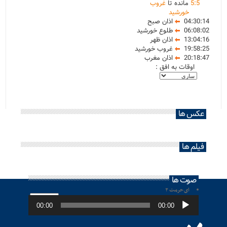
5
:
5
مانده تا
غروب
خورشید
04:30:14
اذان صبح
06:08:02
طلوع خورشید
13:04:16
اذان ظهر
19:58:25
غروب خورشید
20:18:47
اذان مغرب
اوقات به افق :
عکس ها
فیلم ها
صوت ها
ای حرمت ۲
پخش‌کننده
صوت
00:00
00:00