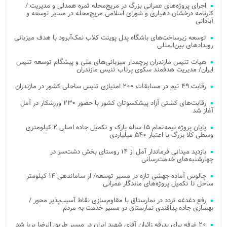
اجرای پروژه‌های عمرانی بزرگ در مریج‌محله ثمره همدلی و مدیریت /
کارنامه درخشان دهیاری و شورای اسلامی مریج‌محله در مسیر توسعه و
آبادانی
توسعه زیرساخت‌های باشگاه پدل پوینت کلاب نمک‌آبرود با هدف میزبانی
رویدادهای بین‌المللی
هیات تنیس مازندران پرچمدار میزبانی‌های ملی و پیشگام توسعه تنیس
ایران/ مدیریت هدفمند سکوی پرتاب تنیس مازندران
رقابت ۴۹ تیم در مسابقات ۲۰۰ امتیازی تنیس ساحلی کشور در مازندران
رقابت‌های کشتی آزاد پیشکسوتان کشور با حضور ۲۳۰ ورزشکار در آمل
آغاز شد
پایان پروژه نیمه‌تمام ۱۵ ساله پارک و تکمیل جاده اصلی ۲ کیلومتری
وسطی کلا بزرگ با اعتبار ۵۴۰ میلیاردی
بازدید میدانی فرماندار آمل از ۱۴ روستای بخش دشت‌سر در
چهارشنبه‌های خدمت‌رسانی
چالوس آماده جهشی تازه در مسیر توسعه/ از ساماندهی ۱۴ کیلومتر
ساحل تا تکمیل پروژه‌های ماندگار عمرانی
رفع دغدغه تردد در نمارستاق با مقاوم‌سازی نقاط آسیب‌پذیر محور /
بهسازی جاده پدافندی نمارستاق در مسیر خدمت به مردم
۲۰ غرفه برای بدرقه زائران آقای شهید ایران در مسیر طریق الرضا برپا شد