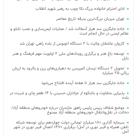
ادای احترام خانواده بزرگ نکا چوب به رهبر شهید انقلاب
تهران میزبان بزرگ‌ترین بدرقه تاریخ معاصر
جاده جایگزین سد هراز آسفالت شد / عملیات ایمن‌سازی و نصب تابلو و
علائم ایمنی در حال انجام است
کاروان عاشقان ولایت با ۲ دستگاه اتوبوس از بلده راهی تهران شد
توسعه باغ هنر و برگزاری رویدادهای ملی ۲ اولویت مهم فرهنگ و هنر
بابل
تحویل ۲ دستگاه نیسان کمپرسی به دهیاری‌های رزن و یالرود به ارزش
ریالی ۲۵ میلیارد
جاده جایگزین سد هراز تا هفته آینده افتتاح می‌شود
پذیرایی متفاوت و باشکوه از عزاداران حسینی با ۱۴ طعم چای و شربت در
بلده
موضع شفاف رییس پلیس راهور مازندران درباره خودروهای منطقه آزاد/
دخالت در نقل‌وانتقال خودروهای منطقه آزاد ممنوع
سرمایه گذاری ۱۸۰ میلیارد تومانی دولت چهاردهم برای توسعه شبکه
تلفن همراه و فیبر نوری در آمل/ برقراری ۱۴۷۰ اتصال فیبر نوری در شهر
آمل