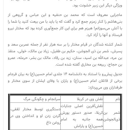
ویژگی دیگر ابن ‌زبیر خشونت بود.
ماجرایی معروف است که محمد بن‌ حنفیه و ابن‌ عباس و گروهی از
بنی‌هاشم را کنار زمزم جمع کرد و گفت که یا باید با من بیعت کنید یا شما را
با آتش می‌سوزانم! هیزم هم برای این کار جمع‌‌آوری کرده بود که مختار نیرو
فرستاد و آنها را آزاد کرد.
شمار کشته شدگان در قیام مختار را بر سه هزار نفر از جمله عمربن سعد و
پسرش، شمر بن ذی الجوشن، حکیم بن طفیل، زیاد بن مالک، خولی، منقذ
بن مره، عبدالله بن اسید، سنان، زید بن رقاد، مالک بن بشر، حرمله، عمرو
بن حجاج، ربیعه بن مخارق گفته شده است.
جدول پیش‌رو با استناد به دانشنامه ۱۴ جلدی امام حسین(ع) به بیان فرجام
برخی از قاتلان امام حسین(ع) و یاران با وفای ایشان از سوی مختار و
طرفداران وی می‌پردازد:
نام
نقش وی در کربلا
سرانجام و چگونگی مرگ
نقش‌آفرین اصلی جنایات
دستگیری توسط مختار ثقفی،
شمر بن
کربلا، صدور دستور یورش
گردن زدن او و انداختن وی در
ذی‌الجوشن
همه جانبه به امام
روغن داغ
حسین(ع) و یارانش