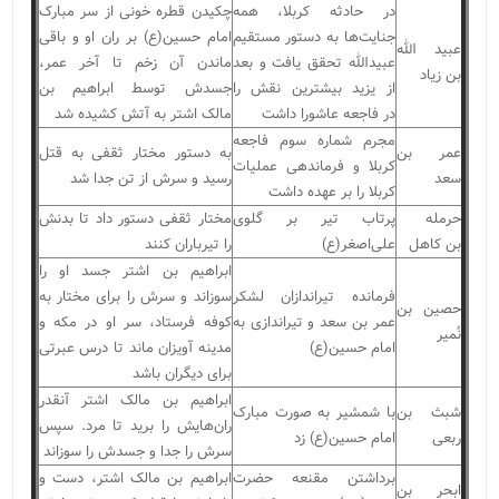
در حادثه کربلا، همه
چکیدن قطره خونی از سر مبارک
جنایت‌ها به دستور مستقیم
امام حسین(ع) بر ران او و باقی
عبید الله
عبیدالله تحقق یافت و بعد
ماندن آن زخم تا آخر عمر،
بن زیاد
از یزید بیشترین نقش را
جسدش توسط ابراهیم بن
در فاجعه عاشورا داشت
مالک اشتر به آتش کشیده شد
مجرم شماره سوم فاجعه
عمر بن
به دستور مختار ثقفی به قتل
کربلا و فرماندهی عملیات
سعد
رسید و سرش از تن جدا شد
کربلا را بر عهده داشت
حرمله
پرتاب تیر بر گلوی
مختار ثقفی دستور داد تا بدنش
بن کاهل
علی‌اصغر(ع)
را تیرباران کنند
ابراهیم بن اشتر جسد او را
فرمانده تیراندازان لشکر
سوزاند و سرش را برای مختار به
حصین بن
عمر بن سعد و تیراندازی به
کوفه فرستاد، سر او در مکه و
نُمیر
امام حسین(ع)
مدینه آویزان ماند تا درس عبرتی
برای دیگران باشد
ابراهیم بن مالک اشتر آنقدر
شبث بن
با شمشیر به صورت مبارک
ران‌هایش را برید تا مرد. سپس
ربعی
امام حسین(ع) زد
سرش را جدا و جسدش را سوزاند
برداشتن مقنعه حضرت
ابراهیم بن مالک اشتر، دست و
ابحر بن