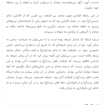
حساب آورد، آنها می‌خواستند مختار را سرکوب کرده و کوفه را زیر سلطه
خود درآورند.
در این رابطه افرادی چون محمد بن اشعث بن قیس که از قاتلین امام
حسین(ع) بود، در شمار افرادی بود که به عنوان یکی از فرماندهان نیروهای
زبیری به کوفه حمله برد. جریان درگیری به نفع زبیری‌ها خاتمه یافت و
مختار با گروهی از یارانش به شهادت رسیدند.
درباره اینکه آیا مختار شیعه بوده است یا نه نمی‌توان به صراحت سخن به
میان آورد،‌ چرا در آن زمان شیعه‌ای که ما امروز آن را مطرح می‌کنیم، خیلی
ملموس نبود. در حقیقت بعد از امام صادق(ع) و ائمه متأخر، تفکر شیعه
بسط یافته است، پس می‌توان این گونه بیان کرد که در آن زمان شیعه به
کسانی اطلاق می‌شد که طرفدار اهل بیت(ع) و حکومت آنان بودند و این
خیلی روشن نیست که درباره مختار و حتی خیلی‌های دیگر بگوییم که آنها
شیعه دوازده‌ امامی بودند، بنابراین مختار در آن زمان بیشتر به مثابه اینکه
محب اهل ‌بیت(ع) و طرفدار آنان بود، شیعه محسوب می‌شد، وی از محبان
اهل بیت(ع) و از طرفداران خط اهل بیت(ع) بود و در آن شکی نیست و به
خاطر این طرفداری به زندان رفت.