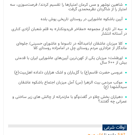
شاهین نوشهر و مس کرمان امتیازها را تقسیم کردند/ فرصت‌سوزی، سه
امتیاز را از شاگردان نظرمحمدی گرفت
آیین باشکوه عاشورایی در روستای تاریخی یوش بلده
سه اثر تازه از مجموعه «مفاخر فریدونکنار» به قلم شعبان آزادی کناری
در آستانه انتشار
کلا میزبان عاشقان اباعبدالله در تاسوعا و عاشورای حسینی/ جلوه‌ای
ماندگار از عزاداری مردم روستای چل در امامزاده روستای کلا
اورطشت؛ میزبان یکی از کهن‌ترین آیین‌های عاشورایی ایران با قدمتی
بیش از ۶۰۰ سال
عروسی حضرت قاسم(ع) با گل‌باران و اشک هزاران دلداده اهل‌بیت(ع)
موکب مردمی بیت‌ الزهرا (س) آمل میزبان اجتماع باشکوه عاشقان
سیدالشهدا (ع)
دهیاران بخش چلاو در گفت‌وگو با مازندرانه از چالش های زیر ساختی و
عمرانی چه گفتند؟
اوقات شرعی
67
:
5
مانده تا
اذان صبح