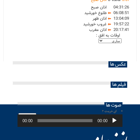
04:31:26
اذان صبح
06:08:51
طلوع خورشید
13:04:09
اذان ظهر
19:57:22
غروب خورشید
20:17:41
اذان مغرب
اوقات به افق :
عکس ها
فیلم ها
صوت ها
ای حرمت ۲
پخش‌کننده
صوت
00:00
00:00