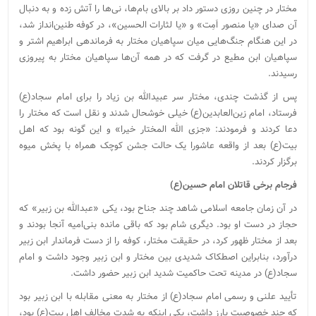
مختار در چنین روزی دستور داد بر بالای بام‌ها، نی‌ها را آتش زده و به دنبال
آن صدای «یا منصور اَمِت» و «یا لثارات الحسین»، در کوفه طنین‌انداز شد،
در این هنگام جنگ‌هایی میان سپاهیان مختار به فرماندهی ابراهیم اشتر و
سپاهیان ابن مطیع در گرفت که در همه آن‌ها سپاهیان مختار به پیروزی
رسیدند.
پس از گذشت چندی، مختار سر عبیدالله‌ بن ‌زیاد را برای امام سجاد(ع)
فرستاد، امام زین‌العابدین(ع) خیلی خوشحال شدند و نقل است که مختار را
دعا کردند و فرمودند: «جزى الله المختار خیرا» و این گونه بود که اهل‌
بیت(ع) بعد از واقعه عاشورا یک حالت جشن کوچک همراه با پخش میوه
برگزار کردند.
فرجام برخی قاتلان امام حسین(ع)
در آن زمان جامعه اسلامی شاهد چند جناح بود، یکی «عبدالله‌ بن ‌زبیر» که
حجاز در دست او بود. دیگری شام بود که باقی ‎مانده بنی‌امیه آنجا بودند و
بعد از مختار ظهور کرد، در حقیقت مختار، کوفه را از دست فرماندار ابن ‌زبیر
درآورد، بنابراین اصطکاک شدیدی بین مختار و ابن‌ زبیر وجود داشت و امام
سجاد(ع) در مدینه تحت حاکمیت شدید ابن‎ زبیر حضور داشت.
تأیید علنی و رسمی امام سجاد(ع) از مختار به معنی مقابله با ابن ‌زبیر بود
که چند خصوصیت بارز داشت، یکی اینکه به شدت مخالف اهل بیت(ع) بود،