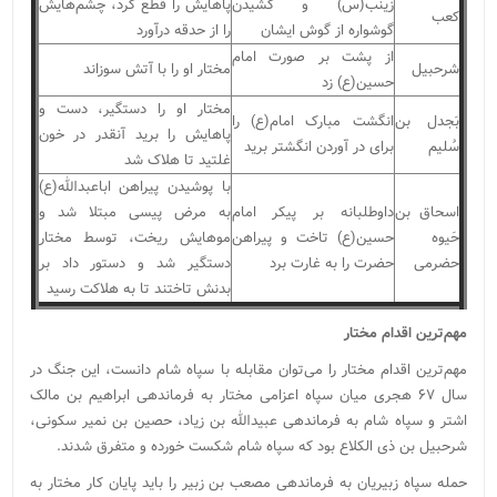
زینب(س) و کشیدن
پاهایش را قطع کرد، چشم‌هایش
کعب
گوشواره از گوش ایشان
را از حدقه درآورد
از پشت بر صورت امام
شرحبیل
مختار او را با آتش سوزاند
حسین(ع) زد
مختار او را دستگیر، دست و
بَجدل بن
انگشت مبارک امام(ع) را
پاهایش را برید آنقدر در خون
سُلیم
برای در آوردن انگشتر برید
غلتید تا هلاک شد
با پوشیدن پیراهن اباعبدالله(ع)
اسحاق بن
داوطلبانه بر پیکر امام
به مرض پیسی مبتلا شد و
حَیوه
حسین(ع) تاخت و پیراهن
موهایش ریخت، توسط مختار
حضرمی
حضرت را به غارت برد
دستگیر شد و دستور داد بر
بدنش تاختند تا به هلاکت رسید
مهم‌ترین اقدام مختار
مهم‌ترین اقدام مختار را می‌توان مقابله با سپاه شام دانست، این جنگ در
سال ۶۷ هجری میان سپاه اعزامی مختار به فرماندهی ابراهیم بن مالک
اشتر و سپاه شام به فرماندهی عبیدالله بن زیاد، حصین بن نمیر سکونی،
شرحبیل بن ذی الکلاع بود که سپاه شام شکست خورده و متفرق شدند.
حمله سپاه زبیریان به فرماندهی مصعب بن زبیر را باید پایان کار مختار به