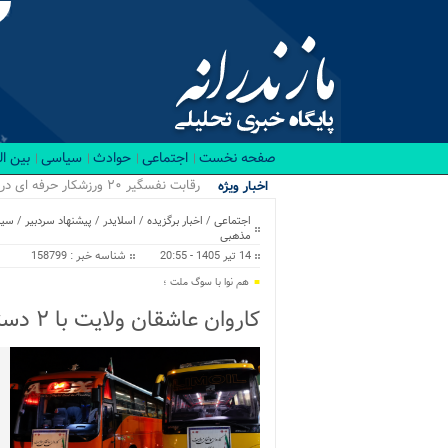
صفحه نخست
اجتماعی
حوادث
سیاسی
بین ا
رقابت نفسگیر ۲۰ ورزشکار حرفه ای در باشگاه RX بابل/ قهرمانان کراسفیت شهرستان بابل...
اخبار ویژه
اجتماعی
/
اخبار برگزیده
/
اسلایدر
/
پیشنهاد سردبیر
/
سیا
مذهبی
14 تیر 1405 - 20:55
شناسه خبر : 158799
هم نوا با سوگ ملت ؛
کاروان عاشقان ولایت با ۲ دستگاه اتوبوس از بلده راهی تهران شد