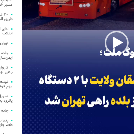
آسیب‌پذی
مسیر خد
۲۰ 
طریق الر
ادای 
انقلاب
تهران
جاده 
ایمن‌ساز
راهی ته
مهم فره
یالرود به ار
جاده 
طعم چای