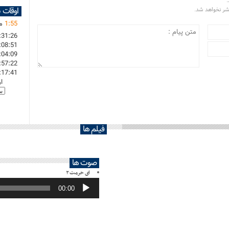
.
اوقات 
تشر نخواهد شد.
55
:
1
ما
:31:26
:08:51
:04:09
:57:22
:17:41
ا
فیلم ها
صوت ها
ای حرمت ۲
پخش‌کننده
صوت
00:00