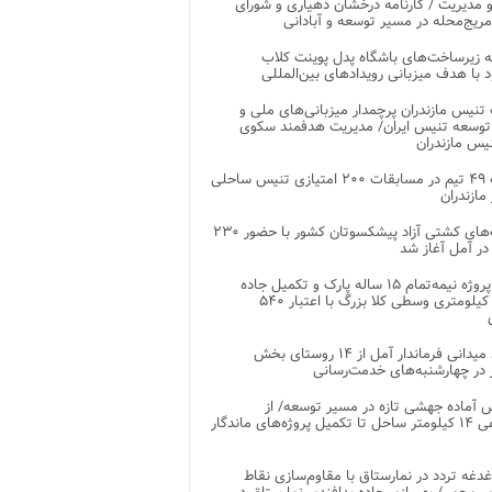
 مدیریت / کارنامه درخشان دهیاری و شورای
ریج‌محله در مسیر توسعه و آبادانی
 زیرساخت‌های باشگاه پدل پوینت کلاب
د با هدف میزبانی رویدادهای بین‌المللی
تنیس مازندران پرچمدار میزبانی‌های ملی و
توسعه تنیس ایران/ مدیریت هدفمند سکوی
یس مازندران
رقابت ۴۹ تیم در مسابقات ۲۰۰ امتیازی تنیس ساحلی
مازندران
رقابت‌های کشتی آزاد پیشکسوتان کشور با حضور ۲۳۰
در آمل آغاز شد
پایان پروژه نیمه‌تمام ۱۵ ساله پارک و تکمیل جاده
اصلی ۲ کیلومتری وسطی کلا بزرگ با اعتبار ۵۴۰
بازدید میدانی فرماندار آمل از ۱۴ روستای بخش
در چهارشنبه‌های خدمت‌رسانی
 آماده جهشی تازه در مسیر توسعه/ از
ساماندهی ۱۴ کیلومتر ساحل تا تکمیل پروژه‌های ماندگار
غدغه تردد در نمارستاق با مقاوم‌سازی نقاط