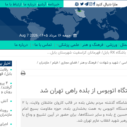
مارا دنبال کنید
خبرنامه
آرشیو
درباره ما
ارتباط با ما
جمعه ۱۶ مرداد ۱۴۰۵-
Aug 7 2026
لملل
ورزشی
فرهنگ و هنر
علمی پزشکی
تماس با ما
درباره ما
اخبار ب
سی
/
شهید و شهادت
/
فرهنگ و هنر
/
فضای مجازی
/
فیلم
/
مازندران
/
بابل/ ق
۴ پر
گرفتند/ 
رویان و 
آتش‌ سوزی‌ های
شامگاه گذشته مردم بخش بلده در قالب کاروان عاشقان ولایت، با ۲
دستگاه اتوبوس به همت بخشداری بلده، حوزه مقاومت بسیج امام
حسین ع بلده و سایر دستگاه‌ها، برای حضور در آیین تشییع و وداع با
مازندران
رهبر شهید انقلاب عازم تهران شد.
اجرای