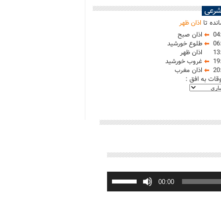
شرعی
نده تا
اذان ظهر
04
اذان صبح
06
طلوع خورشید
13
اذان ظهر
19
غروب خورشید
20
اذان مغرب
وقات به افق :
برای
افزایش
00:00
یا
کاهش
صدا
از
کلیدهای
بالا
و
پایین