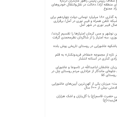
شفاف رییس پلیس راهور مازندران درباره
 منطقه آزاد/ دخالت در نقل‌وانتقال خودروهای
اد ممنوع
سرمایه گذاری ۱۸۰ میلیارد تومانی دولت چهاردهم برای
که تلفن همراه و فیبر نوری در آمل/ برقراری
 نوشهر و مس کرمان امتیازها را تقسیم کردند/
زی، سه امتیاز را از شاگردان نظرمحمدی گرفت
باشکوه عاشورایی در روستای تاریخی یوش بلده
ر تازه از مجموعه «مفاخر فریدونکنار» به قلم
ادی کناری در آستانه انتشار
زبان عاشقان اباعبدالله در تاسوعا و عاشورای
لوه‌ای ماندگار از عزاداری مردم روستای چل در
 روستای کلا
ت؛ میزبان یکی از کهن‌ترین آیین‌های عاشورایی
متی بیش از ۶۰۰ سال
 حضرت قاسم(ع) با گل‌باران و اشک هزاران
هل‌بیت(ع)