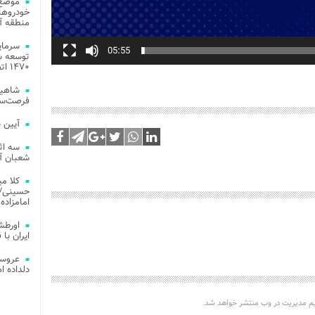
موضع 
خودروهای
منطقه آز
05:55
توسعه شب
۱۴۷۰ اتصال فیبر نوری در شهر آمل
شاهین
فرصت‌سو
آیین 
سه اث
شعبان آز
کلا می
حسینی/ ج
امامزاده
اورطش
ایران با قد
عروسی
دلداده ا
یم مدیریت در وب منتشر خواهد شد.