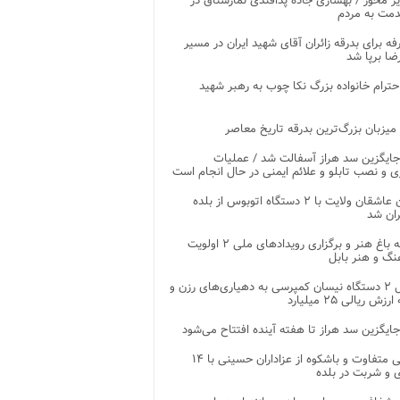
ر محور / بهسازی جاده پدافندی نمارستاق در
مت به مردم
غرفه برای بدرقه زائران آقای شهید ایران در مسیر
ضا برپا شد
احترام خانواده بزرگ نکا چوب به رهبر شهید
 میزبان بزرگ‌ترین بدرقه تاریخ معاصر
جایگزین سد هراز آسفالت شد / عملیات
ی و نصب تابلو و علائم ایمنی در حال انجام است
کاروان عاشقان ولایت با ۲ دستگاه اتوبوس از بلده
ران شد
توسعه باغ هنر و برگزاری رویدادهای ملی ۲ اولویت
نگ و هنر بابل
تحویل ۲ دستگاه نیسان کمپرسی به دهیاری‌های رزن و
زش ریالی ۲۵ میلیارد
جایگزین سد هراز تا هفته آینده افتتاح می‌شود
پذیرایی متفاوت و باشکوه از عزاداران حسینی با ۱۴
 و شربت در بلده