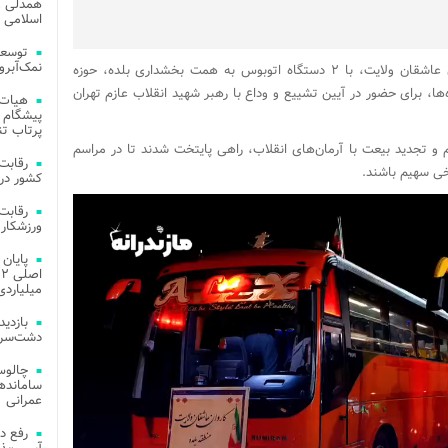
همدلی و
اسلامی م
توسعه
نمک‌آبرو
شامگاه گذشته مردم بخش بلده در قالب کاروان عاشقان ولایت، با ۲ دستگاه اتوبوس به همت بخشداری بلده، حوزه
، برای حضور در آیین تشییع و وداع با رهبر شهید انقلاب عازم تهران
هیات 
پیشگام 
پرتاب تن
ام و تجدید بیعت با آرمان‌های انقلاب، راهی پایتخت شدند تا در مراسم
خی سهیم باشند.
کشور در 
ورزشکار 
میلیاردی
دشت‌سر 
چالوس
عمرانی
رفع د