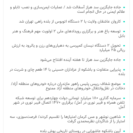
جاده جایگزین سد هراز آسفالت شد / عملیات ایمن‌سازی و نصب تابلو و
علائم ایمنی در حال انجام است
کاروان عاشقان ولایت با ۲ دستگاه اتوبوس از بلده راهی تهران شد
توسعه باغ هنر و برگزاری رویدادهای ملی ۲ اولویت مهم فرهنگ و هنر
بابل
تحویل ۲ دستگاه نیسان کمپرسی به دهیاری‌های رزن و یالرود به ارزش
ریالی ۲۵ میلیارد
جاده جایگزین سد هراز تا هفته آینده افتتاح می‌شود
پذیرایی متفاوت و باشکوه از عزاداران حسینی با ۱۴ طعم چای و شربت در
بلده
موضع شفاف رییس پلیس راهور مازندران درباره خودروهای منطقه آزاد/
دخالت در نقل‌وانتقال خودروهای منطقه آزاد ممنوع
سرمایه گذاری ۱۸۰ میلیارد تومانی دولت چهاردهم برای توسعه شبکه
تلفن همراه و فیبر نوری در آمل/ برقراری ۱۴۷۰ اتصال فیبر نوری در شهر
آمل
شاهین نوشهر و مس کرمان امتیازها را تقسیم کردند/ فرصت‌سوزی، سه
امتیاز را از شاگردان نظرمحمدی گرفت
آیین باشکوه عاشورایی در روستای تاریخی یوش بلده