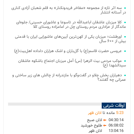
سه اثر تازه از مجموعه «مفاخر فریدونکنار» به قلم شعبان آزادی کناری
در آستانه انتشار
کلا میزبان عاشقان اباعبدالله در تاسوعا و عاشورای حسینی/ جلوه‌ای
ماندگار از عزاداری مردم روستای چل در امامزاده روستای کلا
اورطشت؛ میزبان یکی از کهن‌ترین آیین‌های عاشورایی ایران با قدمتی
بیش از ۶۰۰ سال
عروسی حضرت قاسم(ع) با گل‌باران و اشک هزاران دلداده اهل‌بیت(ع)
موکب مردمی بیت‌ الزهرا (س) آمل میزبان اجتماع باشکوه عاشقان
سیدالشهدا (ع)
دهیاران بخش چلاو در گفت‌وگو با مازندرانه از چالش های زیر ساختی و
عمرانی چه گفتند؟
اوقات شرعی
23
:
5
مانده تا
اذان ظهر
04:30:14
اذان صبح
06:08:02
طلوع خورشید
13:04:16
اذان ظهر