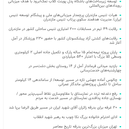
توسعه زیرساخت‌های باشگاه پدل پوینت کلاب نمک‌آبرود با هدف میزبانی
رویدادهای بین‌المللی
هیات تنیس مازندران پرچمدار میزبانی‌های ملی و پیشگام توسعه تنیس
ایران/ مدیریت هدفمند سکوی پرتاب تنیس مازندران
رقابت ۴۹ تیم در مسابقات ۲۰۰ امتیازی تنیس ساحلی کشور در مازندران
رقابت‌های کشتی آزاد پیشکسوتان کشور با حضور ۲۳۰ ورزشکار در آمل
آغاز شد
پایان پروژه نیمه‌تمام ۱۵ ساله پارک و تکمیل جاده اصلی ۲ کیلومتری
وسطی کلا بزرگ با اعتبار ۵۴۰ میلیاردی
بازدید میدانی فرماندار آمل از ۱۴ روستای بخش دشت‌سر در
چهارشنبه‌های خدمت‌رسانی
چالوس آماده جهشی تازه در مسیر توسعه/ از ساماندهی ۱۴ کیلومتر
ساحل تا تکمیل پروژه‌های ماندگار عمرانی
رفع دغدغه تردد در نمارستاق با مقاوم‌سازی نقاط آسیب‌پذیر محور /
بهسازی جاده پدافندی نمارستاق در مسیر خدمت به مردم
۲۰ غرفه برای بدرقه زائران آقای شهید ایران در مسیر طریق الرضا برپا شد
ادای احترام خانواده بزرگ نکا چوب به رهبر شهید انقلاب
تهران میزبان بزرگ‌ترین بدرقه تاریخ معاصر