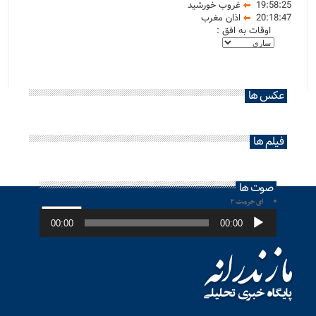
19:58:25
غروب خورشید
20:18:47
اذان مغرب
اوقات به افق :
عکس ها
فیلم ها
صوت ها
ای حرمت ۲
پخش‌کننده
صوت
00:00
00:00