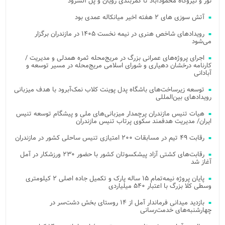
نور و نیروگاه محمودآباد تا کمربندی رویان و پل آلشرود
آتش‌ سوزی‌ های ۲ هفته اخیر میانکاله عمدی بود
رویدادهای شاخص هنری در نیمه نخست ۱۴۰۵ در مازندران برگزار
می‌شود
اجرای پروژه‌های عمرانی بزرگ در مریج‌محله ثمره همدلی و مدیریت /
کارنامه درخشان دهیاری و شورای اسلامی مریج‌محله در مسیر توسعه و
آبادانی
توسعه زیرساخت‌های باشگاه پدل پوینت کلاب نمک‌آبرود با هدف میزبانی
رویدادهای بین‌المللی
هیات تنیس مازندران پرچمدار میزبانی‌های ملی و پیشگام توسعه تنیس
ایران/ مدیریت هدفمند سکوی پرتاب تنیس مازندران
رقابت ۴۹ تیم در مسابقات ۲۰۰ امتیازی تنیس ساحلی کشور در مازندران
رقابت‌های کشتی آزاد پیشکسوتان کشور با حضور ۲۳۰ ورزشکار در آمل
آغاز شد
پایان پروژه نیمه‌تمام ۱۵ ساله پارک و تکمیل جاده اصلی ۲ کیلومتری
وسطی کلا بزرگ با اعتبار ۵۴۰ میلیاردی
بازدید میدانی فرماندار آمل از ۱۴ روستای بخش دشت‌سر در
چهارشنبه‌های خدمت‌رسانی