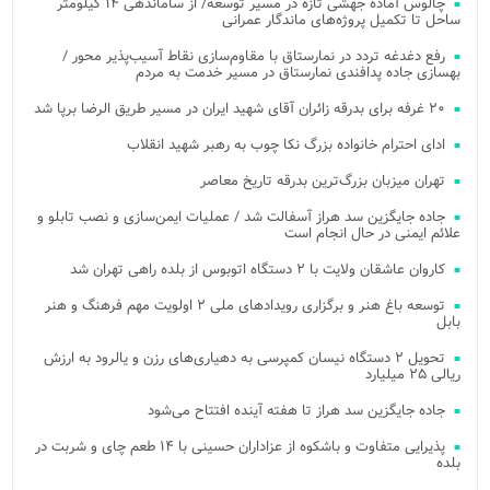
چالوس آماده جهشی تازه در مسیر توسعه/ از ساماندهی ۱۴ کیلومتر
ساحل تا تکمیل پروژه‌های ماندگار عمرانی
رفع دغدغه تردد در نمارستاق با مقاوم‌سازی نقاط آسیب‌پذیر محور /
بهسازی جاده پدافندی نمارستاق در مسیر خدمت به مردم
۲۰ غرفه برای بدرقه زائران آقای شهید ایران در مسیر طریق الرضا برپا شد
ادای احترام خانواده بزرگ نکا چوب به رهبر شهید انقلاب
تهران میزبان بزرگ‌ترین بدرقه تاریخ معاصر
جاده جایگزین سد هراز آسفالت شد / عملیات ایمن‌سازی و نصب تابلو و
علائم ایمنی در حال انجام است
کاروان عاشقان ولایت با ۲ دستگاه اتوبوس از بلده راهی تهران شد
توسعه باغ هنر و برگزاری رویدادهای ملی ۲ اولویت مهم فرهنگ و هنر
بابل
تحویل ۲ دستگاه نیسان کمپرسی به دهیاری‌های رزن و یالرود به ارزش
ریالی ۲۵ میلیارد
جاده جایگزین سد هراز تا هفته آینده افتتاح می‌شود
پذیرایی متفاوت و باشکوه از عزاداران حسینی با ۱۴ طعم چای و شربت در
بلده