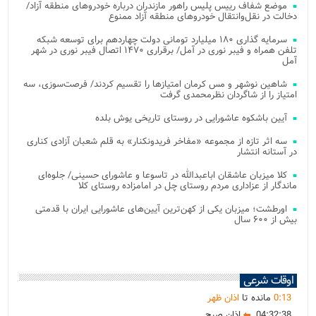
موضع شفاف رییس پلیس راهور مازندران درباره خودروهای منطقه آزاد/
دخالت در نقل‌وانتقال خودروهای منطقه آزاد ممنوع
سرمایه گذاری ۱۸۰ میلیارد تومانی دولت چهاردهم برای توسعه شبکه
تلفن همراه و فیبر نوری در آمل/ برقراری ۱۴۷۰ اتصال فیبر نوری در شهر
آمل
شاهین نوشهر و مس کرمان امتیازها را تقسیم کردند/ فرصت‌سوزی، سه
امتیاز را از شاگردان نظرمحمدی گرفت
آیین باشکوه عاشورایی در روستای تاریخی یوش بلده
سه اثر تازه از مجموعه «مفاخر فریدونکنار» به قلم شعبان آزادی کناری
در آستانه انتشار
کلا میزبان عاشقان اباعبدالله در تاسوعا و عاشورای حسینی/ جلوه‌ای
ماندگار از عزاداری مردم روستای چل در امامزاده روستای کلا
اورطشت؛ میزبان یکی از کهن‌ترین آیین‌های عاشورایی ایران با قدمتی
بیش از ۶۰۰ سال
اوقات شرعی
13
:
0
مانده تا
اذان ظهر
04:32:38
اذان صبح