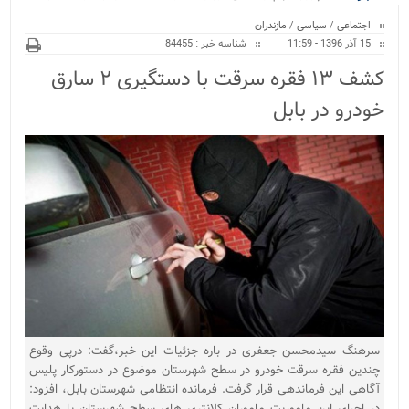
ویژه
بیمارستان نور و نیروگا...
اجتماعی
/
سیاسی
/
مازندران
15 آذر 1396 - 11:59
شناسه خبر : 84455
کشف ۱۳ فقره سرقت با دستگیری ۲ سارق
خودرو در بابل
سرهنگ سیدمحسن جعفری در باره جزئیات این خبر،گفت: درپی وقوع
چندین فقره سرقت خودرو در سطح شهرستان موضوع در دستورکار پلیس
آگاهی این فرماندهی قرار گرفت. فرمانده انتظامی شهرستان بابل، افزود:
در اجرای این ماموریت ماموران کلانتری های سطح شهرستان با هدایت