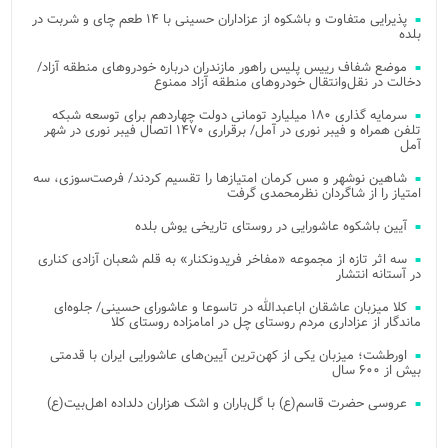
پذیرایی متفاوت و باشکوه از عزاداران حسینی با ۱۴ طعم چای و شربت در
بلده
موضع شفاف رییس پلیس راهور مازندران درباره خودروهای منطقه آزاد/
دخالت در نقل‌وانتقال خودروهای منطقه آزاد ممنوع
سرمایه گذاری ۱۸۰ میلیارد تومانی دولت چهاردهم برای توسعه شبکه
تلفن همراه و فیبر نوری در آمل/ برقراری ۱۴۷۰ اتصال فیبر نوری در شهر
آمل
شاهین نوشهر و مس کرمان امتیازها را تقسیم کردند/ فرصت‌سوزی، سه
امتیاز را از شاگردان نظرمحمدی گرفت
آیین باشکوه عاشورایی در روستای تاریخی یوش بلده
سه اثر تازه از مجموعه «مفاخر فریدونکنار» به قلم شعبان آزادی کناری
در آستانه انتشار
کلا میزبان عاشقان اباعبدالله در تاسوعا و عاشورای حسینی/ جلوه‌ای
ماندگار از عزاداری مردم روستای چل در امامزاده روستای کلا
اورطشت؛ میزبان یکی از کهن‌ترین آیین‌های عاشورایی ایران با قدمتی
بیش از ۶۰۰ سال
عروسی حضرت قاسم(ع) با گل‌باران و اشک هزاران دلداده اهل‌بیت(ع)