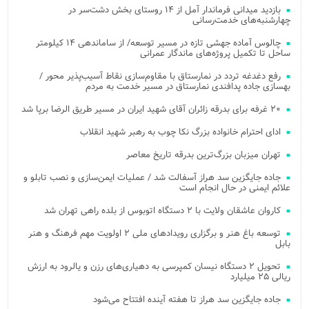
بازدید میدانی فرماندار آمل از ۱۴ روستای بخش دشت‌سر در
چهارشنبه‌های خدمت‌رسانی
چالوس آماده جهشی تازه در مسیر توسعه/ از ساماندهی ۱۴ کیلومتر
ساحل تا تکمیل پروژه‌های ماندگار عمرانی
رفع دغدغه تردد در نمارستاق با مقاوم‌سازی نقاط آسیب‌پذیر محور /
بهسازی جاده پدافندی نمارستاق در مسیر خدمت به مردم
۲۰ غرفه برای بدرقه زائران آقای شهید ایران در مسیر طریق الرضا برپا شد
ادای احترام خانواده بزرگ نکا چوب به رهبر شهید انقلاب
تهران میزبان بزرگ‌ترین بدرقه تاریخ معاصر
جاده جایگزین سد هراز آسفالت شد / عملیات ایمن‌سازی و نصب تابلو و
علائم ایمنی در حال انجام است
کاروان عاشقان ولایت با ۲ دستگاه اتوبوس از بلده راهی تهران شد
توسعه باغ هنر و برگزاری رویدادهای ملی ۲ اولویت مهم فرهنگ و هنر
بابل
تحویل ۲ دستگاه نیسان کمپرسی به دهیاری‌های رزن و یالرود به ارزش
ریالی ۲۵ میلیارد
جاده جایگزین سد هراز تا هفته آینده افتتاح می‌شود