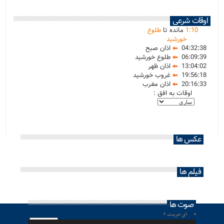
اوقات شرعی
10
:
1
مانده تا
طلوع
خورشید
04:32:38
اذان صبح
06:09:39
طلوع خورشید
13:04:02
اذان ظهر
19:56:18
غروب خورشید
20:16:33
اذان مغرب
اوقات به افق :
عکس ها
فیلم ها
صوت ها
ای حرمت ۲
پخش‌کننده