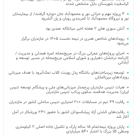
کراسفیت شهرستان بابل مشخص شدند
۴ پروژه مهم و حیاتی نور و محمودآباد جان دوباره گرفتند/ از بیمارستان
نور و نیروگاه محمودآباد تا کمربندی رویان و پل آلشرود
آتش‌ سوزی‌ های ۲ هفته اخیر میانکاله عمدی بود
رویدادهای شاخص هنری در نیمه نخست ۱۴۰۵ در مازندران برگزار
می‌شود
اجرای پروژه‌های عمرانی بزرگ در مریج‌محله ثمره همدلی و مدیریت /
کارنامه درخشان دهیاری و شورای اسلامی مریج‌محله در مسیر توسعه و
آبادانی
توسعه زیرساخت‌های باشگاه پدل پوینت کلاب نمک‌آبرود با هدف میزبانی
رویدادهای بین‌المللی
هیات تنیس مازندران پرچمدار میزبانی‌های ملی و پیشگام توسعه تنیس
ایران/ مدیریت هدفمند سکوی پرتاب تنیس مازندران
رقابت ۴۹ تیم در مسابقات ۲۰۰ امتیازی تنیس ساحلی کشور در مازندران
رقابت‌های کشتی آزاد پیشکسوتان کشور با حضور ۲۳۰ ورزشکار در آمل
آغاز شد
پایان پروژه نیمه‌تمام ۱۵ ساله پارک و تکمیل جاده اصلی ۲ کیلومتری
وسطی کلا بزرگ با اعتبار ۵۴۰ میلیاردی